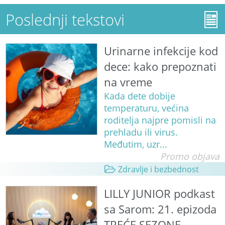
Poslednji tekstovi
Urinarne infekcije kod
dece: kako prepoznati
na vreme
Kada dete dobije
temperaturu, većina
roditelja najpre pomisli na
prehladu ili virus.
Međutim, uzr...
Promo objava
Zdravlje i bezbednost
LILLY JUNIOR podkast
sa Sarom: 21. epizoda
TREĆE SEZONE