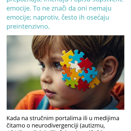
emocije. To ne znači da oni nemaju
emocije; naprotiv, često ih osećaju
preintenzivno.
Kada na stručnim portalima ili u medijima
čitamo o neurodivergenciji (autizmu,