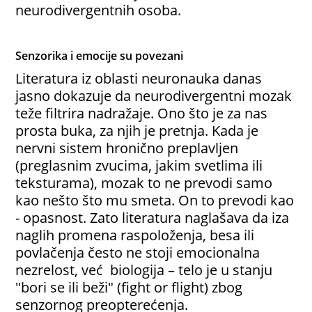
neurodivergentnih osoba.
Senzorika i emocije su povezani
Literatura iz oblasti neuronauka danas
jasno dokazuje da neurodivergentni mozak
teže filtrira nadražaje. Ono što je za nas
prosta buka, za njih je pretnja. Kada je
nervni sistem hronično preplavljen
(preglasnim zvucima, jakim svetlima ili
teksturama), mozak to ne prevodi samo
kao nešto što mu smeta. On to prevodi kao
- opasnost. Zato literatura naglašava da iza
naglih promena raspoloženja, besa ili
povlačenja često ne stoji emocionalna
nezrelost, već biologija – telo je u stanju
"bori se ili beži" (fight or flight) zbog
senzornog preopterećenja.