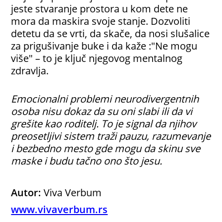
jeste stvaranje prostora u kom dete ne
mora da maskira svoje stanje. Dozvoliti
detetu da se vrti, da skače, da nosi slušalice
za prigušivanje buke i da kaže :"Ne mogu
više" – to je ključ njegovog mentalnog
zdravlja.
Emocionalni problemi neurodivergentnih
osoba nisu dokaz da su oni slabi ili da vi
grešite kao roditelj. To je signal da njihov
preosetljivi sistem traži pauzu, razumevanje
i bezbedno mesto gde mogu da skinu sve
maske i budu tačno ono što jesu.
Autor:
Viva Verbum
www.vivaverbum.rs