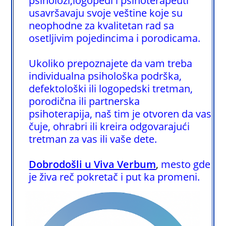
psiholozi,logopedi i psihoterapeuti
usavršavaju svoje veštine koje su
neophodne za kvalitetan rad sa
osetljivim pojedincima i porodicama.
Ukoliko prepoznajete da vam treba
individualna psihološka podrška,
defektološki ili logopedski tretman,
porodična ili partnerska
psihoterapija,
naš tim je otvoren da vas
čuje, ohrabri ili kreira odgovarajući
tretman za vas ili vaše dete.
Dobrodošli u
Viva Verbum
,
mesto gde
je živa reč pokretač i put ka promeni.