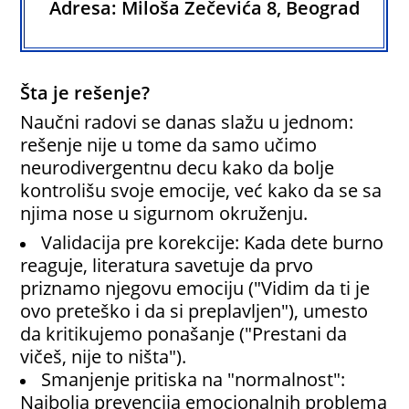
Adresa: Miloša Zečevića 8, Beograd
Šta je rešenje?
Naučni radovi se danas slažu u jednom:
rešenje nije u tome da samo učimo
neurodivergentnu decu kako da bolje
kontrolišu svoje emocije, već kako da se sa
njima nose u sigurnom okruženju.
Validacija pre korekcije: Kada dete burno
reaguje, literatura savetuje da prvo
priznamo njegovu emociju ("Vidim da ti je
ovo preteško i da si preplavljen"), umesto
da kritikujemo ponašanje ("Prestani da
vičeš, nije to ništa").
Smanjenje pritiska na "normalnost":
Najbolja prevencija emocionalnih problema