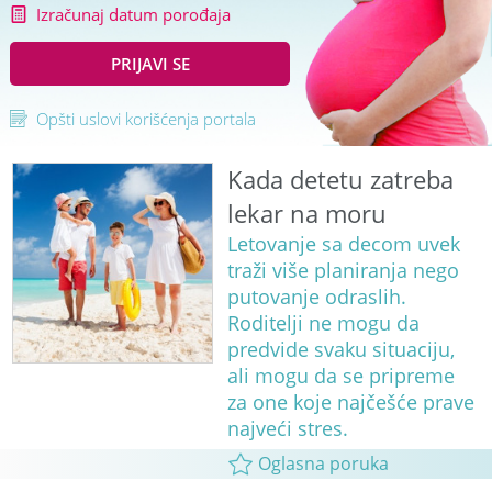
Izračunaj datum porođaja
PRIJAVI SE
Opšti uslovi korišćenja portala
Kada detetu zatreba
lekar na moru
Letovanje sa decom uvek
traži više planiranja nego
putovanje odraslih.
Roditelji ne mogu da
predvide svaku situaciju,
ali mogu da se pripreme
za one koje najčešće prave
najveći stres.
Oglasna poruka