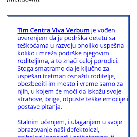
Tim
Centra Viva Verbum
je vođen
uverenjem da je podrška detetu sa
teškoćama u razvoju onoliko uspešna
koliko i mreža podrške njegovim
roditeljima, a to znači celoj porodici.
Stoga smatramo da je ključno za
uspešan tretman osnažiti roditelje,
obezbediti im mesto i vreme samo za
njih, u kojem će moći da iskažu svoje
strahove, brige, otpuste teške emocije i
postave pitanja.
Stalnim učenjem, i ulaganjem u svoje
obrazovanje naši defektolozi,