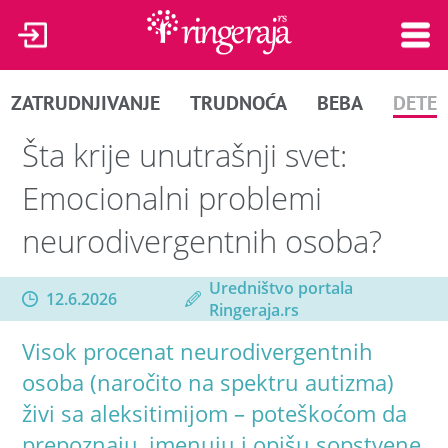
ZATRUDNJIVANJE
TRUDNOĆA
BEBA
DETE
Šta krije unutrašnji svet:
Emocionalni problemi
neurodivergentnih osoba?
Uredništvo portala
12.6.2026
Ringeraja.rs
Visok procenat neurodivergentnih
osoba (naročito na spektru autizma)
živi sa aleksitimijom – poteškoćom da
prepoznaju, imenuju i opišu sopstvene