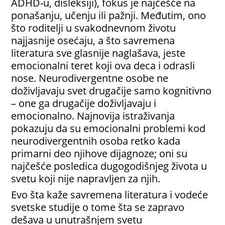
ADHD-u, disleksiji), fokus je najčešće na
ponašanju, učenju ili pažnji. Međutim, ono
što roditelji u svakodnevnom životu
najjasnije osećaju, a što savremena
literatura sve glasnije naglašava, jeste
emocionalni teret koji ova deca i odrasli
nose. Neurodivergentne osobe ne
doživljavaju svet drugačije samo kognitivno
– one ga drugačije doživljavaju i
emocionalno. Najnovija istraživanja
pokazuju da su emocionalni problemi kod
neurodivergentnih osoba retko kada
primarni deo njihove dijagnoze; oni su
najčešće posledica dugogodišnjeg života u
svetu koji nije napravljen za njih.
Evo šta kaže savremena literatura i vodeće
svetske studije o tome šta se zapravo
dešava u unutrašnjem svetu