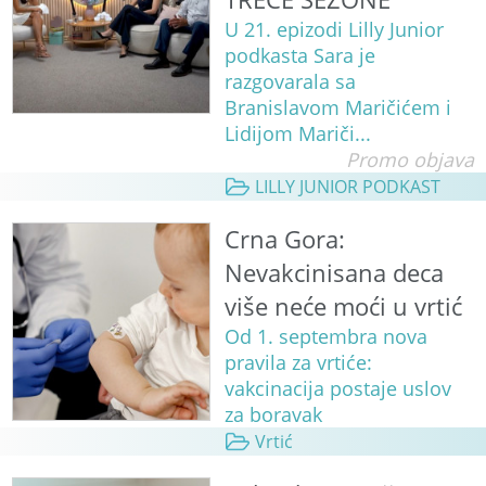
U 21. epizodi Lilly Junior
podkasta Sara je
razgovarala sa
Branislavom Maričićem i
Lidijom Mariči...
Promo objava
LILLY JUNIOR PODKAST
Crna Gora:
Nevakcinisana deca
više neće moći u vrtić
Od 1. septembra nova
pravila za vrtiće:
vakcinacija postaje uslov
za boravak
Vrtić