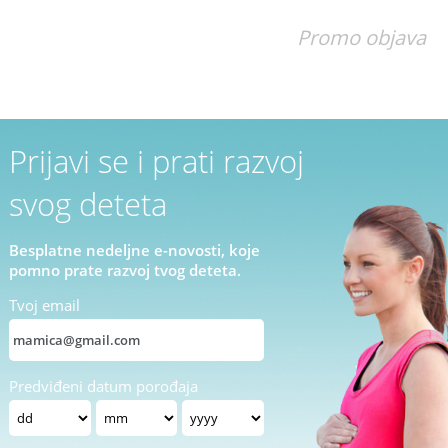
Promo objava
Prijavi se i prati razvoj
svog deteta
Besplatne nedeljne e-novosti, koje
pomno prate razvoj tvog deteta.
Tvoj email
Predviđeni datum porođaja