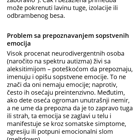
može pokrenuti lavinu tuge, izolacije ili
odbrambenog besa.
Problem sa prepoznavanjem sopstvenih
emocija
Visok procenat neurodivergentnih osoba
(naročito na spektru autizma) živi sa
aleksitimijom – poteškoćom da prepoznaju,
imenuju i opišu sopstvene emocije. To ne
znači da oni nemaju emocije; naprotiv,
često ih osećaju preintenzivno. Međutim,
ako dete oseća ogroman unutrašnji nemir,
a ne ume da prepozna da je to zapravo tuga
ili strah, ta emocija se zaglavi u telu i
manifestuje se kroz somatske simptome,
agresiju ili potpuni emocionalni slom
(meltdown).