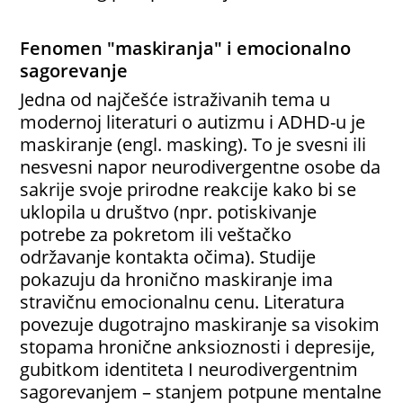
Fenomen "maskiranja" i emocionalno
sagorevanje
Jedna od najčešće istraživanih tema u
modernoj literaturi o autizmu i ADHD-u je
maskiranje (engl. masking). To je svesni ili
nesvesni napor neurodivergentne osobe da
sakrije svoje prirodne reakcije kako bi se
uklopila u društvo (npr. potiskivanje
potrebe za pokretom ili veštačko
održavanje kontakta očima). Studije
pokazuju da hronično maskiranje ima
stravičnu emocionalnu cenu. Literatura
povezuje dugotrajno maskiranje sa visokim
stopama hronične anksioznosti i depresije,
gubitkom identiteta I neurodivergentnim
sagorevanjem – stanjem potpune mentalne