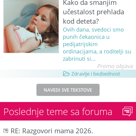
Kako da smanjim
učestalost prehlada
kod deteta?
Ovih dana, svedoci smo
punih čekaonica u
pedijatrijskim
ordinacijama, a roditelji su
zabrinuti si...
Promo objava
Zdravlje i bezbednost
NAVEDI SVE TEKSTOVE
Poslednje teme sa foruma
RE: Razgovori mama 2026.