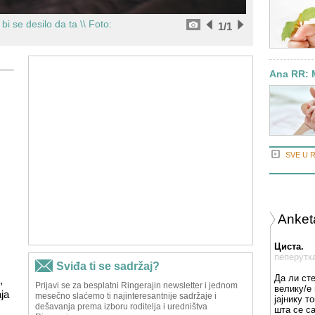
bi se desilo da ta \\
Foto:
1
/1
Ana RR: 
SVE U 
Anket
Циста.
пеперутк
Да ли ст
,
велику/е 
ja
јајнику т
шта се с