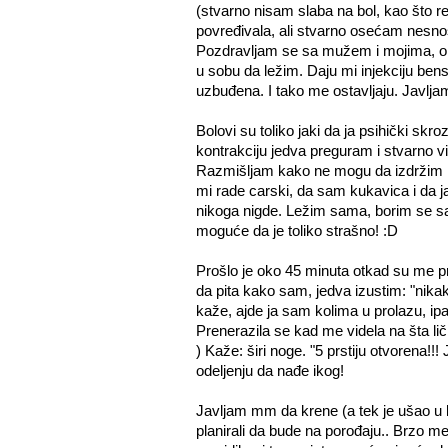
(stvarno nisam slaba na bol, kao što r
povređivala, ali stvarno osećam nesno
Pozdravljam se sa mužem i mojima, oni o
u sobu da ležim. Daju mi injekciju bense
uzbuđena. I tako me ostavljaju. Javljam 
Bolovi su toliko jaki da ja psihički skr
kontrakciju jedva preguram i stvarno 
Razmišljam kako ne mogu da izdržim i
mi rade carski, da sam kukavica i da j
nikoga nigde. Ležim sama, borim se sa
moguće da je toliko strašno! :D
Prošlo je oko 45 minuta otkad su me 
da pita kako sam, jedva izustim: "nika
kaže, ajde ja sam kolima u prolazu, ip
Prenerazila se kad me videla na šta li
) Kaže: širi noge. "5 prstiju otvorena!!! J
odeljenju da nađe ikog!
Javljam mm da krene (a tek je ušao u k
planirali da bude na porođaju.. Brzo me 