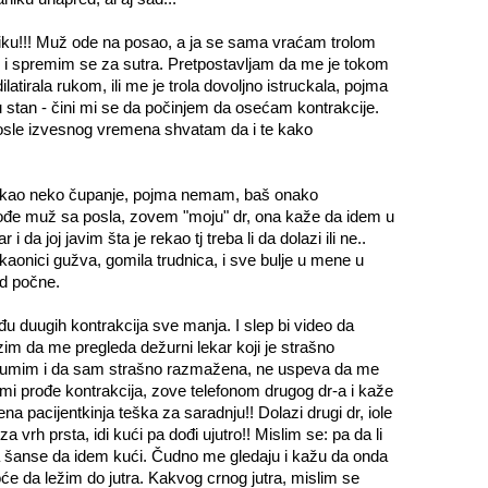
diku!!! Muž ode na posao, a ja se sama vraćam trolom
i i spremim se za sutra. Pretpostavljam da me je tokom
atirala rukom, ili me je trola dovoljno istruckala, pojma
tan - čini mi se da počinjem da osećam kontrakcije.
. Posle izvesnog vremena shvatam da i te kako
, kao neko čupanje, pojma nemam, baš onako
ođe muž sa posla, zovem "moju" dr, ona kaže da idem u
i da joj javim šta je rekao tj treba li da dolazi ili ne..
kaonici gužva, gomila trudnica, i sve bulje u mene u
ad počne.
duugih kontrakcija sve manja. I slep bi video da
azim da me pregleda dežurni lekar koji je strašno
glumim i da sam strašno razmažena, ne uspeva da me
mi prođe kontrakcija, zove telefonom drugog dr-a i kaže
 pacijentkinja teška za saradnju!! Dolazi drugi dr, iole
a vrh prsta, idi kući pa dođi ujutro!! Mislim se: pa da li
a šanse da idem kući. Čudno me gledaju i kažu da onda
će da ležim do jutra. Kakvog crnog jutra, mislim se