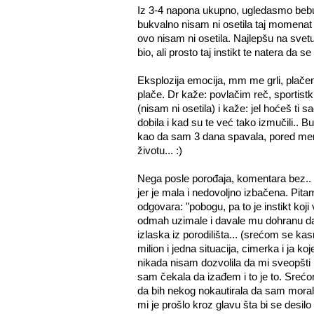
Iz 3-4 napona ukupno, ugledasmo beb
bukvalno nisam ni osetila taj momenat 
ovo nisam ni osetila. Najlepšu na svet
bio, ali prosto taj instikt te natera da
Eksplozija emocija, mm me grli, plačemo
plače. Dr kaže: povlačim reč, sportistk
(nisam ni osetila) i kaže: jel hoćeš ti 
dobila i kad su te već tako izmučili..
kao da sam 3 dana spavala, pored men
životu... :)
Nega posle porođaja, komentara bez.. 
jer je mala i nedovoljno izbačena. Pi
odgovara: "pobogu, pa to je instikt koj
odmah uzimale i davale mu dohranu da 
izlaska iz porodilišta... (srećom se kasni
milion i jedna situacija, cimerka i ja ko
nikada nisam dozvolila da mi sveopšti u
sam čekala da izađem i to je to. Srećom
da bih nekog nokautirala da sam morala 
mi je prošlo kroz glavu šta bi se desilo