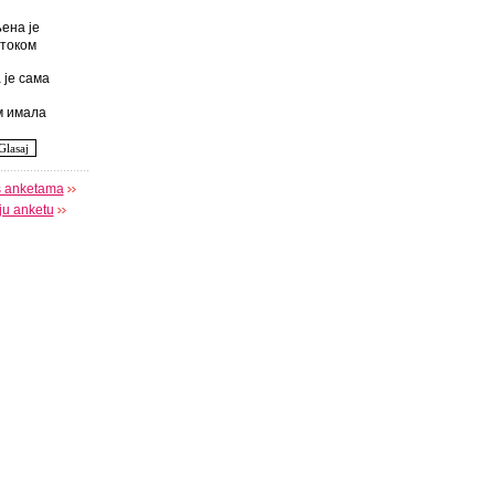
ена је
током
 је сама
 имала
s anketama
oju anketu