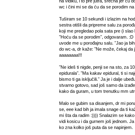
na vidiku, i to pre jutra, srećna jer ću d
wc i čini mi se da ću da se porodim 
Tuširam se 10 sekundi i izlazim na hodn
sestra otišli da pripreme salu za porođ
koji me pregledao pola sata pre (i slao
"Hoću da se porodim", odgovaram. :D :D
uvode me u porođajnu salu. "Jao ja bi
do wc-a, dr kaže: "Ne može, čekaj da je
aaaaaaaa!!!
"Ne ideš ti nigde, penji se na sto, za 1
epidurala". "Ma kakav epidural, ti si na
bismo ti ga isključili." Ja je i dalje ub
stvarno gotovo, sad još samo da izađe 
kako da guram, u tom trenutku mm utr
Malo se gubim sa disanjem, dr mi ponav
se, eee kad bih ja imala snage da ti ka
mi šta da radim :)))) Snalazim se kak
vidi kosicu i da gurnem još jednom. J
ko zna kolko još puta da se napinjem.