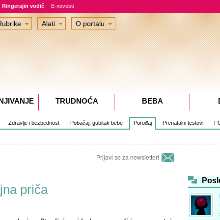
Ringerajin vodič
E-novosti
Rubrike
Alati
O portalu
NJIVANJE
TRUDNOĆA
BEBA
Zdravlje i bezbednost
Pobačaj, gubitak bebe
Porođaj
Prenatalni testovi
F
Prijavi se za newsletter!
Posl
jna priča