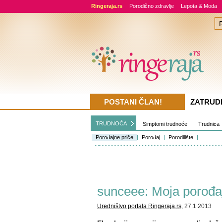
Ringeraja.rs
Porodično zdravlje
Lepota & Moda
POSTANI ČLAN!
ZATRUD
TRUDNOĆA
Simptomi trudnoće
Trudnica
Porođajne priče
Porođaj
Porodilište
sunceee: Moja porođa
Uredništvo portala Ringeraja.rs
, 27.1.2013