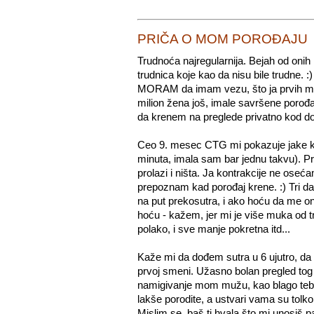
PRIČA O MOM POROĐAJU
Trudnoća najregularnija. Bejah od onih
trudnica koje kao da nisu bile trudne. 
MORAM da imam vezu, što ja prvih mes
milion žena još, imale savršene porođa
da krenem na preglede privatno kod dok
Ceo 9. mesec CTG mi pokazuje jake kon
minuta, imala sam bar jednu takvu). P
prolazi i ništa. Ja kontrakcije ne oseća
prepoznam kad porođaj krene. :) Tri d
na put prekosutra, i ako hoću da me o
hoću - kažem, jer mi je više muka od 
polako, i sve manje pokretna itd...
Kaže mi da dođem sutra u 6 ujutro, da 
prvoj smeni. Užasno bolan pregled tog 
namigivanje mom mužu, kao blago tebi ha
lakše porodite, a ustvari vama su tolko
Mislim se, baš ti hvala što mi unosiš pa