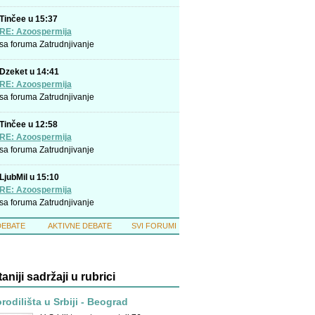
Tinčee u 15:37
RE: Azoospermija
sa foruma
Zatrudnjivanje
Dzeket u 14:41
RE: Azoospermija
sa foruma
Zatrudnjivanje
Tinčee u 12:58
RE: Azoospermija
sa foruma
Zatrudnjivanje
LjubMil u 15:10
RE: Azoospermija
sa foruma
Zatrudnjivanje
DEBATE
AKTIVNE DEBATE
SVI FORUMI
taniji sadržaji u rubrici
rodilišta u Srbiji - Beograd