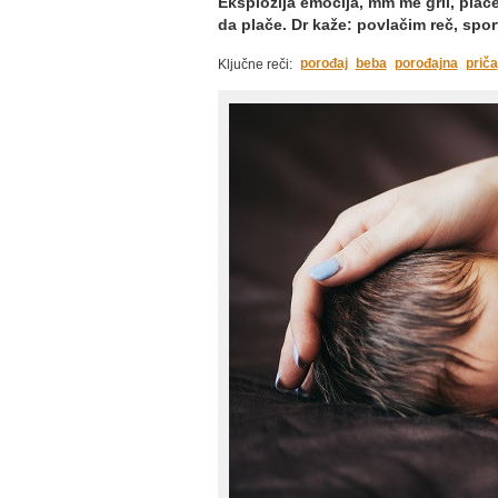
Eksplozija emocija, mm me grli, plače
da plače. Dr kaže: povlačim reč, sport
porođaj
beba
porođajna
priča
Ključne reči: