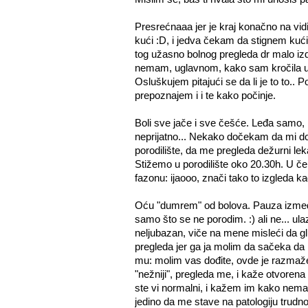
Presrećnaaa jer je kraj konačno na vi
kući :D, i jedva čekam da stignem kuć
tog užasno bolnog pregleda dr malo izdil
nemam, uglavnom, kako sam kročila u s
Osluškujem pitajući se da li je to to.
prepoznajem i i te kako počinje.
Boli sve jače i sve češće. Leđa samo
neprijatno... Nekako dočekam da mi d
porodilište, da me pregleda dežurni lekar 
Stižemo u porodilište oko 20.30h. U če
fazonu: ijaooo, znači tako to izgleda k
Oću "dumrem" od bolova. Pauza između 
samo što se ne porodim. :) ali ne... ul
neljubazan, viče na mene misleći da 
pregleda jer ga ja molim da sačeka da 
mu: molim vas dođite, ovde je razmažena
"nežniji", pregleda me, i kaže otvorena z
ste vi normalni, i kažem im kako nem
jedino da me stave na patologiju trudno