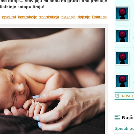
mo oboje... Stavljaju mi bebu na grudi i ona prestaje
istkinje katapultiraju!
epidural
kontrakcije
sportiskinja
plakanje
dojenje
Dohrana
NOVE 
Najči
Spisak po