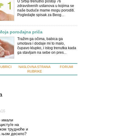
U Srbiji trenutno postoji 76
zdravstvenih ustanova u kojima se
naše buduće mame mogu poroditi.
Pogledajte spisak za Beog...
Moja porođajna priča
Tražim ga očima, babica ga
umotava i dodaje mi to malo,
čupavo klupko, i istog trenutka kada
ga stavljam na sebe on pres...
RUBRICI
NASLOVNA STRANA
FORUMI
RUBRIKE
a
а16
е имали
цисту/е на
оком трудноће и
а њом десило?