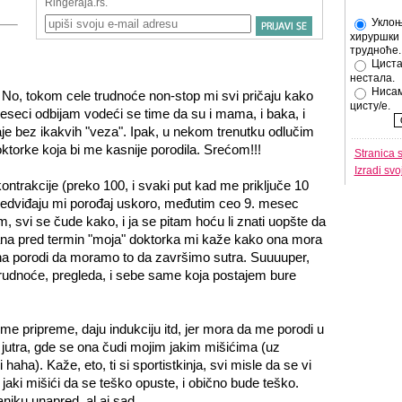
Уклоњ
хируршки 
трудноће.
Циста
нестала.
Нисам
:) No, tokom cele trudnoće non-stop mi svi pričaju kako
цисту/е.
eci odbijam vodeći se time da su i mama, i baka, i
je bez ikakvih "veza". Ipak, u nekom trenutku odlučim
torke koja bi me kasnije porodila. Srećom!!!
Stranica 
Izradi sv
trakcije (preko 100, i svaki put kad me priključe 10
redviđaju mi porođaj uskoro, međutim ceo 9. mesec
m, svi se čude kako, i ja se pitam hoću li znati uopšte da
ana pred termin "moja" doktorka mi kaže kako ona mora
na porodi da moramo to da završimo sutra. Suuuuper,
trudnoće, pregleda, i sebe same koja postajem bure
me pripreme, daju indukciju itd, jer mora da me porodi u
jutra, gde se ona čudi mojim jakim mišićima (uz
ha). Kaže, eto, ti si sportistkinja, svi misle da se vi
 jaki mišići da se teško opuste, i obično bude teško.
niku unapred, al aj sad...