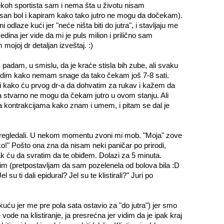
ekoh sportista sam i nema šta u životu nisam
san bol i kapiram kako tako jutro ne mogu da dočekam).
dlaze kući jer "neće ništa biti do jutra", i stavljaju me
dina jer vide da mi je puls milion i prilično sam
mojoj dr detaljan izveštaj. :)
oz padam, u smislu, da je kraće stisla bih zube, ali svaku
vidim kako nemam snage da tako čekam još 7-8 sati.
 kako ću prvog dr-a da dohvatim za rukav i kažem da
a stvarno ne mogu da čekam jutro u ovom stanju. Ali
 kontrakcijama kako znam i umem, i pitam se dal je
pregledali. U nekom momentu zvoni mi mob. "Moja" zove
ko!" Pošto ona zna da nisam neki paničar po prirodi,
ak ću da svratim da te obiđem. Dolazi za 5 minuta.
čim (pretpostavljam da sam pozelenela od bolova bila :D
el su ti dali epidural? Jel su te klistirali?" Juri po
uću jer me pre pola sata ostavio za "do jutra") jer smo
vode na klistiranje, ja presrećna jer vidim da je ipak kraj