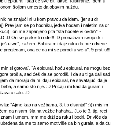
obiti epidural i sad će sve biti lakše. Klistiranje. Idem u
na onom šoljom umesto da obavim nuždu.
ik ne znajući ni u kom pravcu da idem. (jer su dr i
aj) Previjam se po hodniku, jedva hodam i naletim na dr
 kući) i on me zapanjeno pita "šta hoćete vi ovde?" -
 :D On se prekrsti i ode!!! :D pronalazim svoju dr i
h još u wc", kažem. Babica mi daje ruku da me odvede
 pregledam, ona će da mi se porodi u wc-u". 9 prstiju!!!
0 min si gotova". "A epidural, hoću epidural, ne mogu bez
jgore prošla, sad ćeš da se porodiš. I da su ti ga dali sad
eđujem da moraju da mi daju epidural, ne shvatajući da je
beba, a samo što nije. :D Pričaju mi kad da guram i
čava u salu. :D
lja: "Ajmo kao na vežbama, 3. tip disanja!" :))) mislim
žem da nisam išla na vežbe hahaha.. J..o te 3. tip, reci
o znam i umem, mm me drži za ruku i bodri. Dr viče da
a ubeđena da me to samo motiviše da bih gurala, a da ću