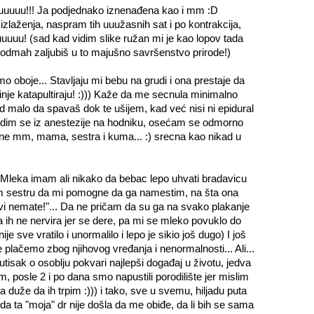
uuuuu!!! Ja podjednako iznenađena kao i mm :D
izlaženja, naspram tih uuužasnih sat i po kontrakcija,
uuuuu! (sad kad vidim slike ružan mi je kao lopov tada
 se odmah zaljubiš u to majušno savršenstvo prirode!)
 oboje... Stavljaju mi bebu na grudi i ona prestaje da
inje katapultiraju! :))) Kaže da me secnula minimalno
sad malo da spavaš dok te ušijem, kad već nisi ni epidural
 Budim se iz anestezije na hodniku, osećam se odmorno
e mm, mama, sestra i kuma... :) srecna kao nikad u
Mleka imam ali nikako da bebac lepo uhvati bradavicu
tam sestru da mi pomogne da ga namestim, na šta ona
i vi nemate!"... Da ne pričam da su ga na svako plakanje
ih ne nervira jer se dere, pa mi se mleko povuklo do
je sve vratilo i unormalilo i lepo je sikio još dugo) I još
je plačemo zbog njihovog vređanja i nenormalnosti... Ali...
tisak o osoblju pokvari najlepši događaj u životu, jedva
, posle 2 i po dana smo napustili porodilište jer mislim
duže da ih trpim :))) i tako, sve u svemu, hiljadu puta
 da ta "moja" dr nije došla da me obiđe, da li bih se sama