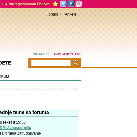
164.788 registrovanih članova
Forumi
Ankete
PRIJAVI SE!
POSTANI ČLAN!
DETE
ORUM
ednje teme sa foruma
Dzeket u 15:56
RE: Azoospermija
sa foruma
Zatrudnjivanje