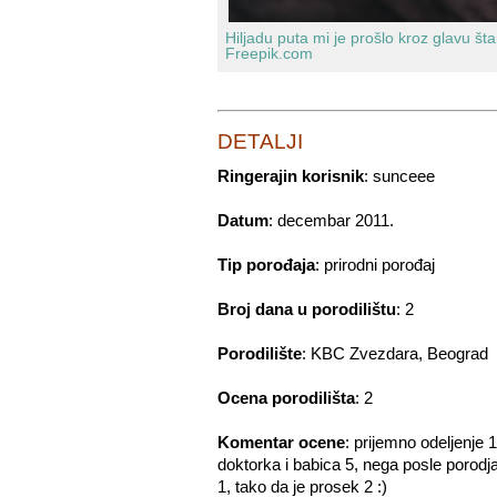
Hiljadu puta mi je prošlo kroz glavu šta 
Freepik.com
DETALJI
Ringerajin korisnik
:
sunceee
Datum
:
decembar 2011.
Tip porođaja
:
prirodni porođaj
Broj dana u porodilištu
:
2
Porodilište
:
KBC Zvezdara, Beograd
Ocena porodilišta
:
2
Komentar ocene
:
prijemno odeljenje 1
doktorka i babica 5, nega posle porodja
1, tako da je prosek 2 :)