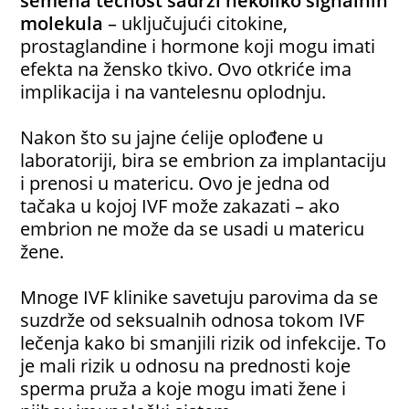
semena tečnost sadrži nekoliko signalnih
molekula
– uključujući citokine,
prostaglandine i hormone koji mogu imati
efekta na žensko tkivo. Ovo otkriće ima
implikacija i na vantelesnu oplodnju.
Nakon što su jajne ćelije oplođene u
laboratoriji, bira se embrion za implantaciju
i prenosi u matericu. Ovo je jedna od
tačaka u kojoj IVF može zakazati – ako
embrion ne može da se usadi u matericu
žene.
Mnoge IVF klinike savetuju parovima da se
suzdrže od seksualnih odnosa tokom IVF
lečenja kako bi smanjili rizik od infekcije. To
je mali rizik u odnosu na prednosti koje
sperma pruža a koje mogu imati žene i