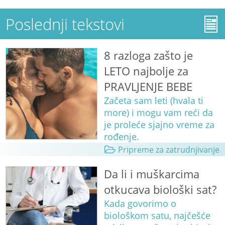
Poslednji tekstovi
8 razloga zašto je
LETO najbolje za
PRAVLJENJE BEBE
Začeta sam leti (hvala ti
more) i mogu vam reći da
je proleće sjajno vreme za
rođenje.
Pripreme za zatrudnjivanje
Da li i muškarcima
otkucava biološki sat?
Kada govorimo o
biološkom satu, najčešće