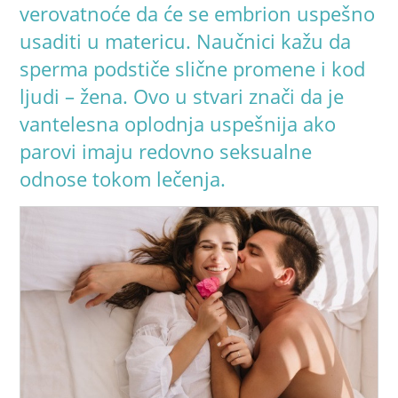
verovatnoće da će se embrion uspešno
usaditi u matericu. Naučnici kažu da
sperma podstiče slične promene i kod
ljudi – žena. Ovo u stvari znači da je
vantelesna oplodnja uspešnija ako
parovi imaju redovno seksualne
odnose tokom lečenja.