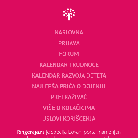
NASLOVNA
PRIJAVA
FORUM
KALENDAR TRUDNOĆE
KALENDAR RAZVOJA DETETA
NAJLEPŠA PRIČA O DOJENJU
PRETRAŽIVAČ
VIŠE O KOLAČIĆIMA
USLOVI KORIŠĆENJA
Ringeraja.rs
je specijalizovani portal, namenjen