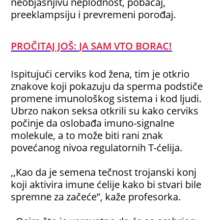
neobjašnjivu neplodnost, pobačaj,
preeklampsiju i prevremeni porođaj.
PROČITAJ JOŠ:
JA SAM VTO BORAC!
Ispitujući cerviks kod žena, tim je otkrio
znakove koji pokazuju da sperma podstiče
promene imunološkog sistema i kod ljudi.
Ubrzo nakon seksa otkrili su kako cerviks
počinje da oslobađa imuno-signalne
molekule, a to može biti rani znak
povećanog nivoa regulatornih T-ćelija.
,,Kao da je semena tečnost trojanski konj
koji aktivira imune ćelije kako bi stvari bile
spremne za začeće”, kaže profesorka.