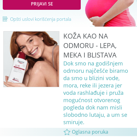
PRIJAVI SE
Opšti uslovi korišćenja portala
KOŽA KAO NA
ODMORU - LEPA,
MEKA I BLISTAVA
Dok smo na godišnjem
odmoru najčešće biramo
da smo u blizini vode,
mora, reke ili jezera jer
voda rashlađuje i pruža
mogućnost otvorenog
pogleda dok nam misli
slobodno lutaju, a um se
smiruje.
Oglasna poruka