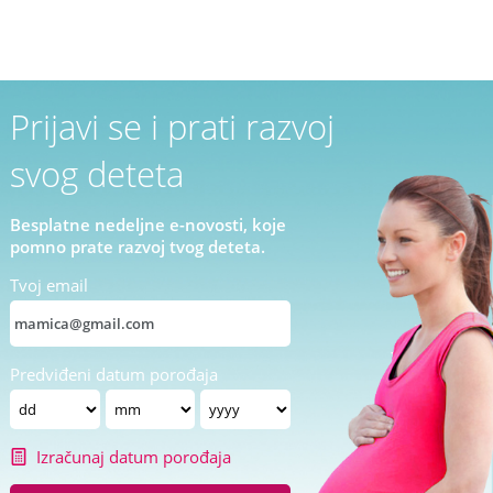
Prijavi se i prati razvoj
svog deteta
Besplatne nedeljne e-novosti, koje
pomno prate razvoj tvog deteta.
Tvoj email
Predviđeni datum porođaja
Izračunaj datum porođaja