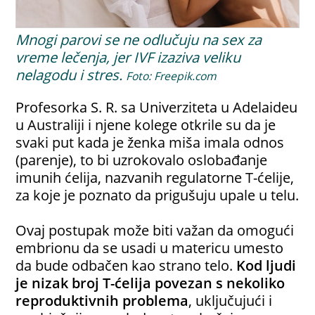
Mnogi parovi se ne odlučuju na sex za
vreme lečenja, jer IVF izaziva veliku
nelagodu i stres.
Foto: Freepik.com
Profesorka S. R. sa Univerziteta u Adelaideu
u Australiji i njene kolege otkrile su da je
svaki put kada je ženka miša imala odnos
(parenje), to bi uzrokovalo oslobađanje
imunih ćelija, nazvanih regulatorne T-ćelije,
za koje je poznato da prigušuju upale u telu.
Ovaj postupak može biti važan da omogući
embrionu da se usadi u matericu umesto
da bude odbačen kao strano telo.
Kod ljudi
je nizak broj T-ćelija povezan s nekoliko
reproduktivnih problema
, uključujući i