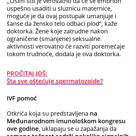
,,Osim što je verovatno da će se embrion
uspešno usaditi u sluznicu maternice,
moguće je da ovaj postupak umanjuje i
šanse da žensko telo odbaci plod“, kaže
doktorka. Žene koje zatrudne nakon
ograničene (smanjene) seksualne
aktivnosti verovatno će razviti poremećaje
tokom trudnoće, dodala je ova doktorka.
PROČITAJ JOŠ:
Šta sve oštećuje spermatozoide?
IVF pomoć
Otkrića koja su predstavljena
na
Međunarodnom imunološkom kongresu
ove godine
, uklapaju se u zapažanja da