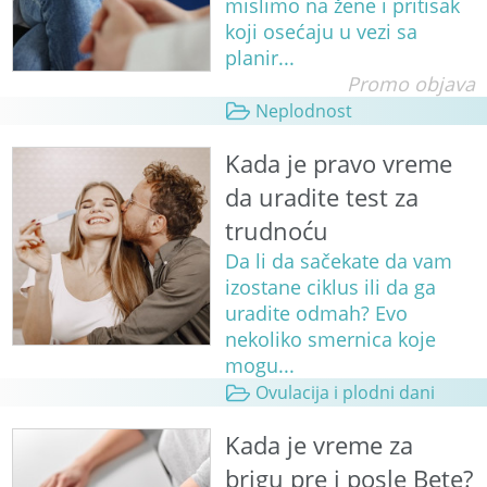
mislimo na žene i pritisak
koji osećaju u vezi sa
planir...
Promo objava
Neplodnost
Kada je pravo vreme
da uradite test za
trudnoću
Da li da sačekate da vam
izostane ciklus ili da ga
uradite odmah? Evo
nekoliko smernica koje
mogu...
Ovulacija i plodni dani
Kada je vreme za
brigu pre i posle Bete?