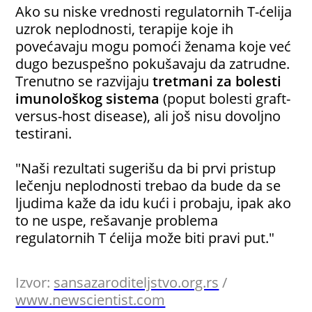
Ako su niske vrednosti regulatornih T-ćelija
uzrok neplodnosti, terapije koje ih
povećavaju mogu pomoći ženama koje već
dugo bezuspešno pokušavaju da zatrudne.
Trenutno se razvijaju
tretmani za bolesti
imunološkog sistema
(poput bolesti graft-
versus-host disease), ali još nisu dovoljno
testirani.
"Naši rezultati sugerišu da bi prvi pristup
lečenju neplodnosti trebao da bude da se
ljudima kaže da idu kući i probaju, ipak ako
to ne uspe, rešavanje problema
regulatornih T ćelija može biti pravi put."
Izvor:
sansazaroditeljstvo.org.rs
/
www.newscientist.com