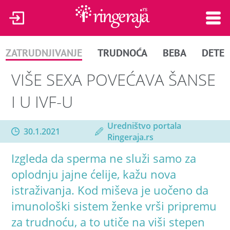
ZATRUDNJIVANJE
TRUDNOĆA
BEBA
DETE
VIŠE SEXA POVEĆAVA ŠANSE
I U IVF-U
Uredništvo portala
30.1.2021
Ringeraja.rs
Izgleda da sperma ne služi samo za
oplodnju jajne ćelije, kažu nova
istraživanja. Kod miševa je uočeno da
imunološki sistem ženke vrši pripremu
za trudnoću, a to utiče na viši stepen