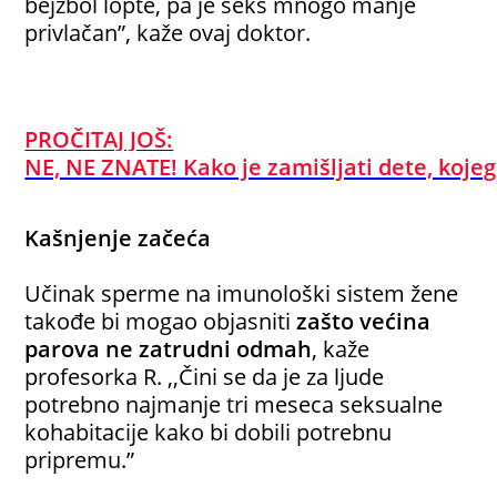
bejzbol lopte, pa je seks mnogo manje
privlačan”, kaže ovaj doktor.
PROČITAJ JOŠ:
NE, NE ZNATE! Kako je zamišljati dete, koje
Kašnjenje začeća
Učinak sperme na imunološki sistem žene
takođe bi mogao objasniti
zašto većina
parova ne zatrudni odmah
, kaže
profesorka R. ,,Čini se da je za ljude
potrebno najmanje tri meseca seksualne
kohabitacije kako bi dobili potrebnu
pripremu.”