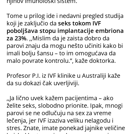
njihov imunološki sistem.
Tome u prilog ide i nedavni pregled studija
koji je zaključio da
seks tokom IVF
poboljšava stopu implantacije embriona
za 23%
. ,,Mislim da je zaista dobro da
parovi znaju da mogu nešto učiniti kako bi
imali bolju šansu – to im omogućava da
malo povrate kontrolu.”, kaže doktorka.
Profesor P.I. iz IVF klinike u Australiji kaže
da su dokazi čak uverljiviji.
,,Ja lično uvek kažem pacijentima – ako
želite seks, slobodno prionite. Ipak, mnogi
parovi se ne odlučuju na sex za vreme
lečenja, jer IVF izaziva veliku nelagodu i
stres. Znate, imate ponekad jajnike veličine