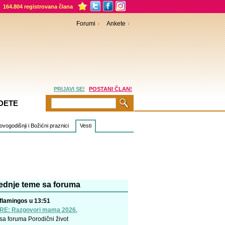
164.804 registrovana člana
Forumi
Ankete
PRIJAVI SE!
POSTANI ČLAN!
DETE
vogodišnji i Božićni praznici
Vesti
ednje teme sa foruma
flamingos u 13:51
RE: Razgovori mama 2026.
sa foruma
Porodični život