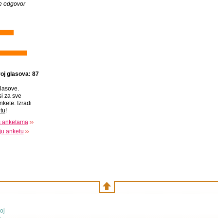
je odgovor
oj glasova: 87
lasove.
si za sve
nkete. Izradi
tu
!
s anketama
oju anketu
oj