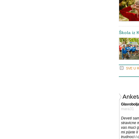
Škola iz 
SVE U 
Anket
Glavobolja
mara31
Deveti sa
stravicne 
vas muci g
mi pijete l
trudnoci i