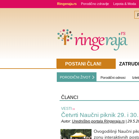
Ringeraja.rs
Porodično zdravlje
Lepota & Moda
POSTANI ČLAN!
ZATRUD
PORODIČNI ŽIVOT
Porodični odnosi
Izlet
ČLANCI
VESTI
Četvrti Naučni piknik 29. i 30
Autor:
Uredništvo portala Ringeraja.rs
| 29.5.2
Ovogodišnji Naučni pikn
zonu interaktivnih post