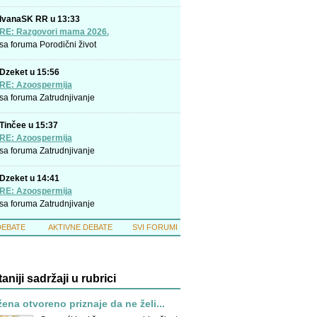
IvanaSK RR u 13:33
RE: Razgovori mama 2026.
sa foruma
Porodični život
Dzeket u 15:56
RE: Azoospermija
sa foruma
Zatrudnjivanje
Tinčee u 15:37
RE: Azoospermija
sa foruma
Zatrudnjivanje
Dzeket u 14:41
RE: Azoospermija
sa foruma
Zatrudnjivanje
DEBATE
AKTIVNE DEBATE
SVI FORUMI
taniji sadržaji u rubrici
žena otvoreno priznaje da ne želi...