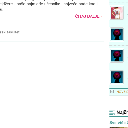
ejdžere - naše najmlađe učesnike i najveće nade kao i
u.
ČITAJ DALJE
ski fakultet
NOVE 
Najči
Sve više 