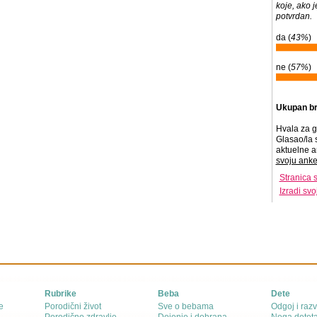
koje, ako 
potvrdan.
da (
43%
)
ne (
57%
)
Ukupan br
Hvala za g
Glasao/la 
aktuelne a
svoju anke
Stranica 
Izradi sv
Rubrike
Beba
Dete
e
Porodični život
Sve o bebama
Odgoj i razv