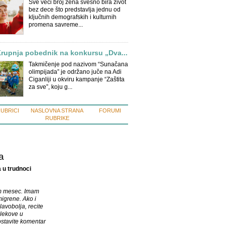
Sve veći broj žena svesno bira život
bez dece što predstavlja jednu od
ključnih demografskih i kulturnih
promena savreme...
Krupnja pobednik na konkursu „Dva...
Takmičenje pod nazivom “Sunačana
olimpijada” je održano juče na Adi
Ciganliji u okviru kampanje “Zaštita
za sve”, koju g...
RUBRICI
NASLOVNA STRANA
FORUMI
RUBRIKE
a
 u trudnoci
m mesec. Imam
migrene. Ako i
lavobolja, recite
i lekove u
 ostavite komentar