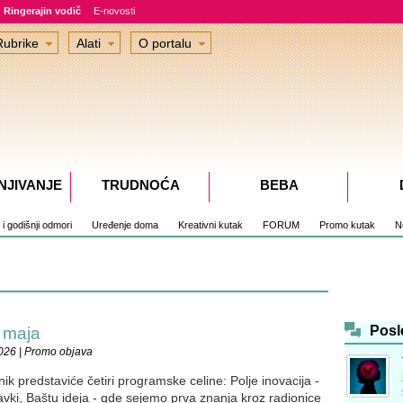
Ringerajin vodič
E-novosti
Rubrike
Alati
O portalu
NJIVANJE
TRUDNOĆA
BEBA
i i godišnji odmori
Uređenje doma
Kreativni kutak
FORUM
Promo kutak
No
Posl
. maja
026 | Promo objava
ik predstaviće četiri programske celine: Polje inovacija -
avki, Baštu ideja - gde sejemo prva znanja kroz radionice