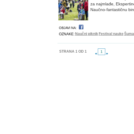
za najmlađe, Ekspertin
Naučno-fantastičnu bin
OBJAVI NA:
Naučni piknik
Festival nauke
Šumar
OZNAKE:
STRANA 1 OD 1
1