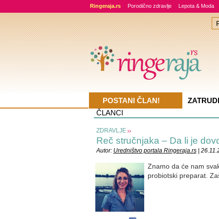
Ringeraja.rs
Porodično zdravlje
Lepota & Moda
POSTANI ČLAN!
ZATRUD
ČLANCI
ZDRAVLJE
Reč stručnjaka – Da li je dov
Autor:
Uredništvo portala Ringeraja.rs
| 26.11.
Znamo da će nam svaki 
probiotski preparat. Za