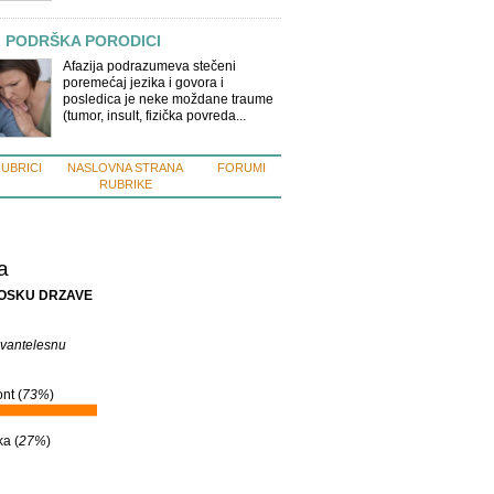
I PODRŠKA PORODICI
Afazija podrazumeva stečeni
poremećaj jezika i govora i
posledica je neke moždane traume
(tumor, insult, fizička povreda...
RUBRICI
NASLOVNA STRANA
FORUMI
RUBRIKE
a
ROSKU DRZAVE
 vantelesnu
nt (
73%
)
a (
27%
)