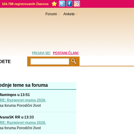
164.798 registrovanih članova
Forumi
Ankete
PRIJAVI SE!
POSTANI ČLAN!
DETE
ednje teme sa foruma
flamingos u 13:51
RE: Razgovori mama 2026.
sa foruma
Porodični život
IvanaSK RR u 13:33
RE: Razgovori mama 2026.
sa foruma
Porodični život