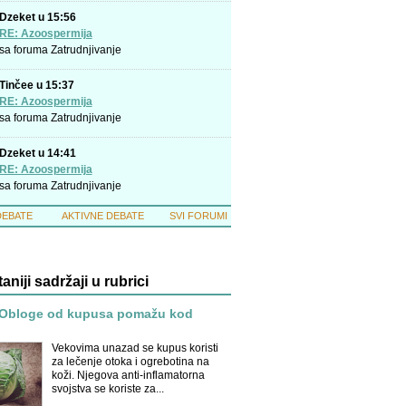
Dzeket u 15:56
RE: Azoospermija
sa foruma
Zatrudnjivanje
Tinčee u 15:37
RE: Azoospermija
sa foruma
Zatrudnjivanje
Dzeket u 14:41
RE: Azoospermija
sa foruma
Zatrudnjivanje
DEBATE
AKTIVNE DEBATE
SVI FORUMI
taniji sadržaji u rubrici
Obloge od kupusa pomažu kod
Vekovima unazad se kupus koristi
za lečenje otoka i ogrebotina na
koži. Njegova anti-inflamatorna
svojstva se koriste za...