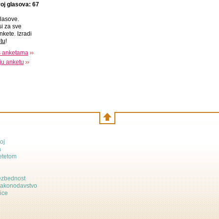
oj glasova: 67
lasove.
si za sve
nkete. Izradi
tu
!
s anketama
oju anketu
oj
a
etetom
bezbednost
zakonodavstvo
ice