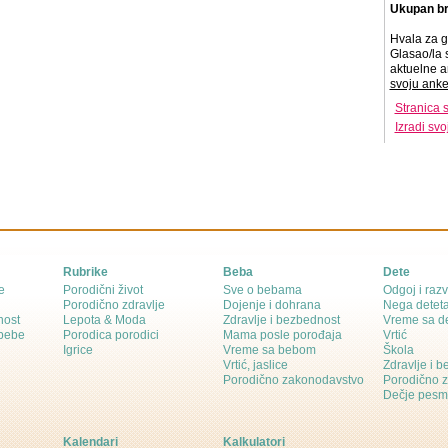
Ukupan br
Hvala za g
Glasao/la 
aktuelne a
svoju anke
Stranica 
Izradi sv
Rubrike
Beba
Dete
e
Porodični život
Sve o bebama
Odgoj i razv
Porodično zdravlje
Dojenje i dohrana
Nega detet
nost
Lepota & Moda
Zdravlje i bezbednost
Vreme sa d
 bebe
Porodica porodici
Mama posle porođaja
Vrtić
Igrice
Vreme sa bebom
Škola
Vrtić, jaslice
Zdravlje i 
Porodično zakonodavstvo
Porodično 
Dečje pesm
Kalendari
Kalkulatori