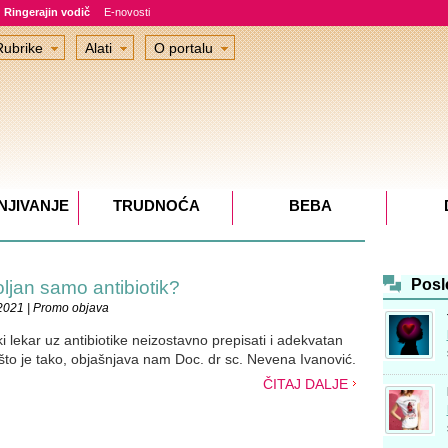
Ringerajin vodič
E-novosti
Rubrike
Alati
O portalu
NJIVANJE
TRUDNOĆA
BEBA
Posl
oljan samo antibiotik?
2021 | Promo objava
lekar uz antibiotike neizostavno prepisati i adekvatan
što je tako, objašnjava nam Doc. dr sc. Nevena Ivanović.
ČITAJ DALJE