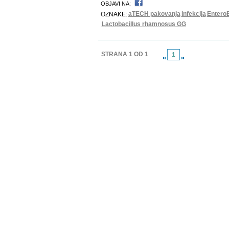
OBJAVI NA:
aTECH pakovanja
infekcija
Entero
OZNAKE:
Lactobacillus rhamnosus GG
STRANA 1 OD 1
1