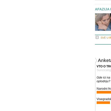
AFAZIJA 
SVE U 
Anket
VTO O T
Suncicabg
Gde ici na
oplodnju?
Narodni fro
Visegradsk