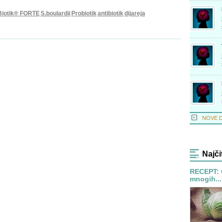
Biotik® FORTE
S.boulardii
Probiotik
antibiotik
dijareja
NOVE 
Najči
RECEPT: 
mnogih...