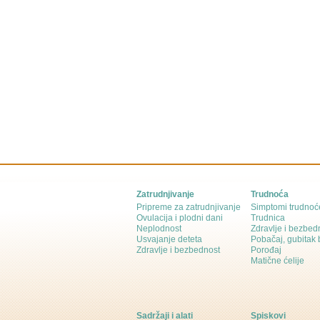
Zatrudnjivanje
Trudnoća
Pripreme za zatrudnjivanje
Simptomi trudnoć
Ovulacija i plodni dani
Trudnica
Neplodnost
Zdravlje i bezbed
Usvajanje deteta
Pobačaj, gubitak
Zdravlje i bezbednost
Porođaj
Matične ćelije
Sadržaji i alati
Spiskovi