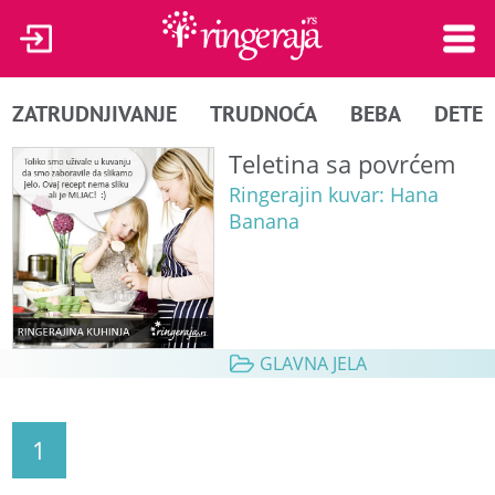
ZATRUDNJIVANJE
TRUDNOĆA
BEBA
DETE
Teletina sa povrćem
Ringerajin kuvar: Hana
Banana
GLAVNA JELA
1