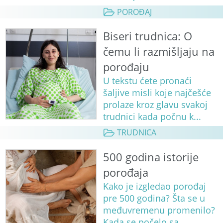
POROĐAJ
Biseri trudnica: O
čemu li razmišljaju na
porođaju
U tekstu ćete pronaći
šaljive misli koje najčešće
prolaze kroz glavu svakoj
trudnici kada počnu k...
TRUDNICA
500 godina istorije
porođaja
Kako je izgledao porođaj
pre 500 godina? Šta se u
međuvremenu promenilo?
Kada se počelo sa