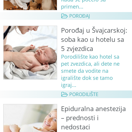
primen...
POROĐAJ
Porođaj u Švajcarskoj:
soba kao u hotelu sa
5 zvjezdica
Porodilište kao hotel sa
pet zvezdica, ali dete ne
smete da vodite na
igralište dok se tamo
igraj...
PORODILIŠTE
Epiduralna anestezija
– prednosti i
nedostaci