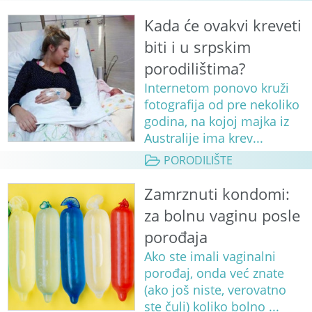
Kada će ovakvi kreveti
biti i u srpskim
porodilištima?
Internetom ponovo kruži
fotografija od pre nekoliko
godina, na kojoj majka iz
Australije ima krev...
PORODILIŠTE
Zamrznuti kondomi:
za bolnu vaginu posle
porođaja
Ako ste imali vaginalni
porođaj, onda već znate
(ako još niste, verovatno
ste čuli) koliko bolno ...