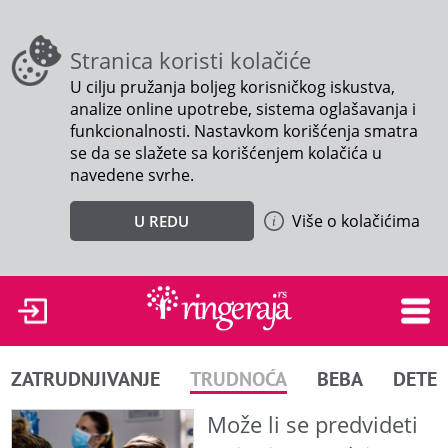
Stranica koristi kolačiće
U cilju pružanja boljeg korisničkog iskustva,
analize online upotrebe, sistema oglašavanja i
funkcionalnosti. Nastavkom korišćenja smatra
se da se slažete sa korišćenjem kolačića u
navedene svrhe.
Više o kolačićima
U REDU
ZATRUDNJIVANJE
TRUDNOĆA
BEBA
DETE
Može li se predvideti