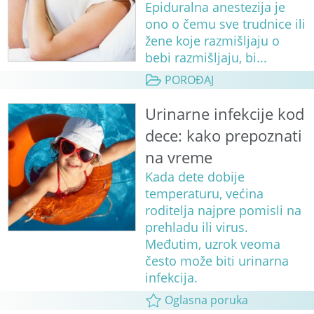
Epiduralna anestezija je
ono o čemu sve trudnice ili
žene koje razmišljaju o
bebi razmišljaju, bi...
POROĐAJ
Urinarne infekcije kod
dece: kako prepoznati
na vreme
Kada dete dobije
temperaturu, većina
roditelja najpre pomisli na
prehladu ili virus.
Međutim, uzrok veoma
često može biti urinarna
infekcija.
Oglasna poruka