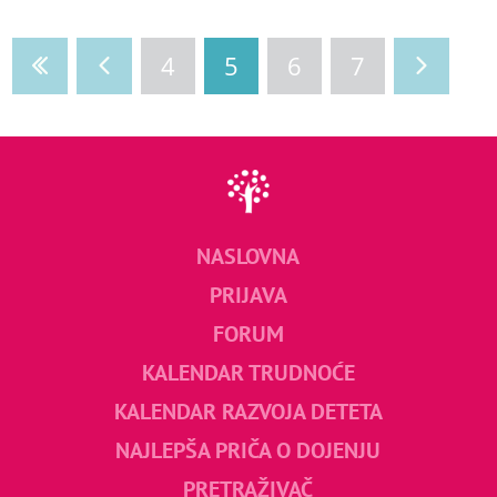
4
5
6
7
NASLOVNA
PRIJAVA
FORUM
KALENDAR TRUDNOĆE
KALENDAR RAZVOJA DETETA
NAJLEPŠA PRIČA O DOJENJU
PRETRAŽIVAČ