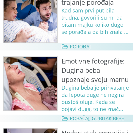
trajanje porođaja
Kad sam prvi put bila
trudna, govorili su mi da
pitam majku koliko dugo
se porađala da bih znala ...
POROĐAJ
Emotivne fotografije:
Dugina beba
upoznaje svoju mamu
Dugina beba je prihvatanje
da lepota duge ne negira
pustoš oluje. Kada se
pojavi duga, to ne znač...
POBAČAJ, GUBITAK BEBE
Nedostatak empatije i