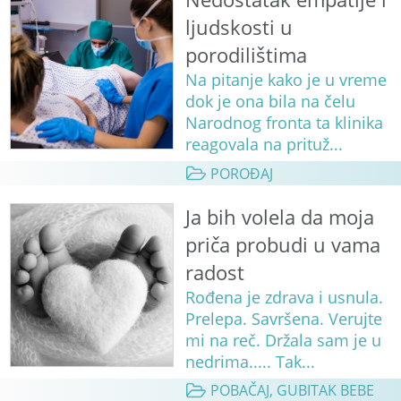
ljudskosti u
porodilištima
Na pitanje kako je u vreme
dok je ona bila na čelu
Narodnog fronta ta klinika
reagovala na prituž...
POROĐAJ
Ja bih volela da moja
priča probudi u vama
radost
Rođena je zdrava i usnula.
Prelepa. Savršena. Verujte
mi na reč. Držala sam je u
nedrima..... Tak...
POBAČAJ, GUBITAK BEBE