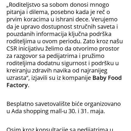
„Roditeljstvo sa sobom donosi mnogo
pitanja i dilema, posebno kada je reč o
prvim koracima u ishrani dece. Verujemo
da je upravo dostupnost stručnih saveta i
pouzdanih informacija ključna podrška
roditeljima u ovom periodu. Zato kroz našu
CSR inicijativu želimo da otvorimo prostor
za razgovor sa pedijatrima i pružimo
roditeljima dodatnu sigurnost i podršku u
kreiranju zdravih navika od najranijeg
uzrasta“, izjavili su iz kompanije
Baby Food
Factory
.
Besplatno savetovalište biće organizovano
u Ada shopping mall-u 30. i 31. maja.
Osim kroz konsultacije sa pedijatrima u