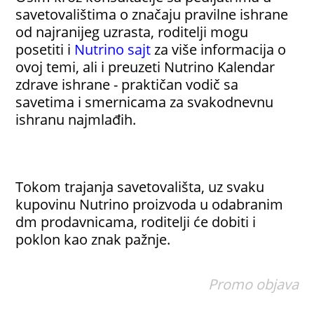
savetovalištima o značaju pravilne ishrane
od najranijeg uzrasta, roditelji mogu
posetiti i
Nutrino sajt
za više informacija o
ovoj temi, ali i preuzeti Nutrino Kalendar
zdrave ishrane - praktičan vodič sa
savetima i smernicama za svakodnevnu
ishranu najmlađih.
Tokom trajanja savetovališta, uz svaku
kupovinu Nutrino proizvoda u odabranim
dm prodavnicama, roditelji će dobiti i
poklon kao znak pažnje.
Promo objava