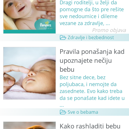
Dragi roditelji, u želji da
pomogne da što pre rešite
sve nedoumice i dileme
vezane za zdravlje, ...
Promo objava
Zdravlje i bezbednost
Pravila ponašanja kad
upoznajete nečiju
bebu
Bez sitne dece, bez
poljubaca, i nemojte da
zasednete. Evo kako treba
da se ponašate kad idete u
...
Sve o bebama
Kako rashladiti bebu