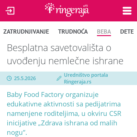
ZATRUDNJIVANJE
TRUDNOĆA
BEBA
DETE
Besplatna savetovališta o
uvođenju nemlečne ishrane
Uredništvo portala
25.5.2026
Ringeraja.rs
Baby Food Factory organizuje
edukativne aktivnosti sa pedijatrima
namenjene roditeljima, u okviru CSR
inicijative „Zdrava ishrana od malih
nogu“.