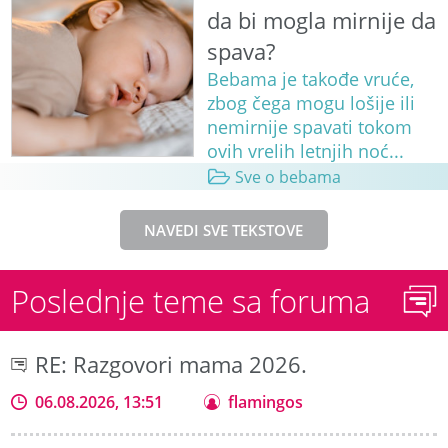
da bi mogla mirnije da
spava?
Bebama je takođe vruće,
zbog čega mogu lošije ili
nemirnije spavati tokom
ovih vrelih letnjih noć...
Sve o bebama
NAVEDI SVE TEKSTOVE
Poslednje teme sa foruma
RE: Razgovori mama 2026.
06.08.2026, 13:51
flamingos