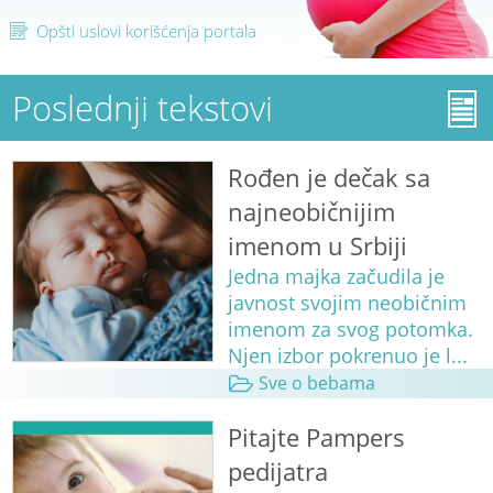
Opšti uslovi korišćenja portala
Poslednji tekstovi
Rođen je dečak sa
najneobičnijim
imenom u Srbiji
Jedna majka začudila je
javnost svojim neobičnim
imenom za svog potomka.
Njen izbor pokrenuo je l...
Sve o bebama
Pitajte Pampers
pedijatra