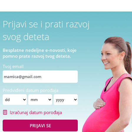
Prijavi se i prati razvoj
svog deteta
Besplatne nedeljne e-novosti, koje
pomno prate razvoj tvog deteta.
Tvoj email
Predviđeni datum porođaja
Izračunaj datum porođaja
PRIJAVI SE