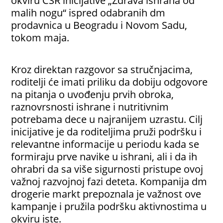
okviru CSR inicijative „Zdrava ishrana od
malih nogu“ ispred odabranih dm
prodavnica u Beogradu i Novom Sadu,
tokom maja.
Kroz direktan razgovor sa stručnjacima,
roditelji će imati priliku da dobiju odgovore
na pitanja o uvođenju prvih obroka,
raznovrsnosti ishrane i nutritivnim
potrebama dece u najranijem uzrastu. Cilj
inicijative je da roditeljima pruži podršku i
relevantne informacije u periodu kada se
formiraju prve navike u ishrani, ali i da ih
ohrabri da sa više sigurnosti pristupe ovoj
važnoj razvojnoj fazi deteta. Kompanija dm
drogerie markt prepoznala je važnost ove
kampanje i pružila podršku aktivnostima u
okviru iste.