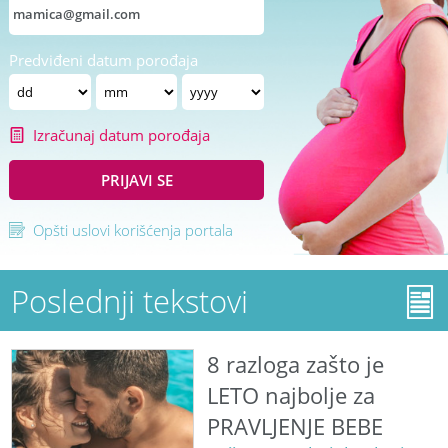
Predviđeni datum porođaja
Izračunaj datum porođaja
PRIJAVI SE
Opšti uslovi korišćenja portala
Poslednji tekstovi
8 razloga zašto je
LETO najbolje za
PRAVLJENJE BEBE