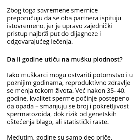
Zbog toga savremene smernice
preporučuju da se oba partnera ispituju
istovremeno, jer je upravo zajednički
pristup najbrži put do dijagnoze i
odgovarajućeg lečenja.
Da li godine utiču na mušku plodnost?
Iako muškarci mogu ostvariti potomstvo i u
poznijim godinama, reproduktivno zdravlje
se menja tokom života. Već nakon 35- 40.
godine, kvalitet sperme počinje postepeno
da opada – smanjuju se broj i pokretljivost
spermatozoida, dok rizik od genetskih
oštećenja blago, ali statistički raste.
Međutim, godine su samo deo priče.