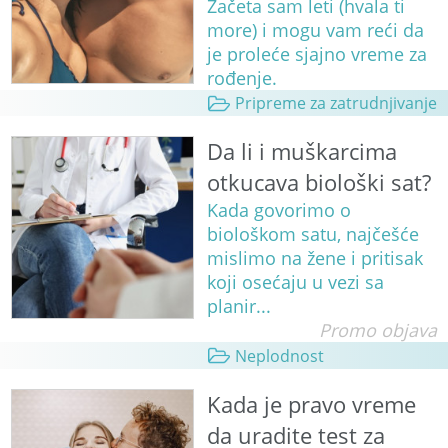
Začeta sam leti (hvala ti
more) i mogu vam reći da
je proleće sjajno vreme za
rođenje.
Pripreme za zatrudnjivanje
Da li i muškarcima
otkucava biološki sat?
Kada govorimo o
biološkom satu, najčešće
mislimo na žene i pritisak
koji osećaju u vezi sa
planir...
Promo objava
Neplodnost
Kada je pravo vreme
da uradite test za