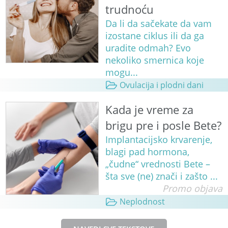
trudnoću
Da li da sačekate da vam
izostane ciklus ili da ga
uradite odmah? Evo
nekoliko smernica koje
mogu...
Ovulacija i plodni dani
Kada je vreme za
brigu pre i posle Bete?
Implantacijsko krvarenje,
blagi pad hormona,
„čudne“ vrednosti Bete –
šta sve (ne) znači i zašto ...
Promo objava
Neplodnost