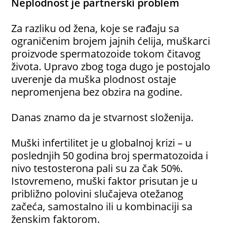
Neplodnost je partnerski problem
Za razliku od žena, koje se rađaju sa
ograničenim brojem jajnih ćelija, muškarci
proizvode spermatozoide tokom čitavog
života. Upravo zbog toga dugo je postojalo
uverenje da muška plodnost ostaje
nepromenjena bez obzira na godine.
Danas znamo da je stvarnost složenija.
Muški infertilitet je u globalnoj krizi – u
poslednjih 50 godina broj spermatozoida i
nivo testosterona pali su za čak 50%.
Istovremeno, muški faktor prisutan je u
približno polovini slučajeva otežanog
začeća, samostalno ili u kombinaciji sa
ženskim faktorom.