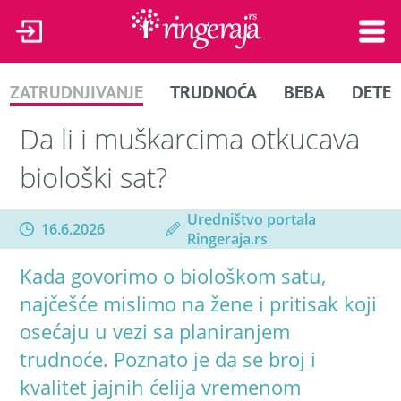
ZATRUDNJIVANJE
TRUDNOĆA
BEBA
DETE
Da li i muškarcima otkucava
biološki sat?
Uredništvo portala
16.6.2026
Ringeraja.rs
Kada govorimo o biološkom satu,
najčešće mislimo na žene i pritisak koji
osećaju u vezi sa planiranjem
trudnoće. Poznato je da se broj i
kvalitet jajnih ćelija vremenom