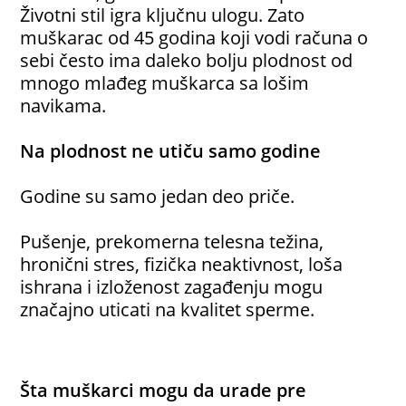
Životni stil igra ključnu ulogu. Zato
muškarac od 45 godina koji vodi računa o
sebi često ima daleko bolju plodnost od
mnogo mlađeg muškarca sa lošim
navikama.
Na plodnost ne utiču samo godine
Godine su samo jedan deo priče.
Pušenje, prekomerna telesna težina,
hronični stres, fizička neaktivnost, loša
ishrana i izloženost zagađenju mogu
značajno uticati na kvalitet sperme.
Šta muškarci mogu da urade pre