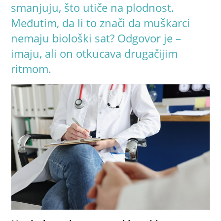
smanjuju, što utiče na plodnost.
Međutim, da li to znači da muškarci
nemaju biološki sat? Odgovor je –
imaju, ali on otkucava drugačijim
ritmom.