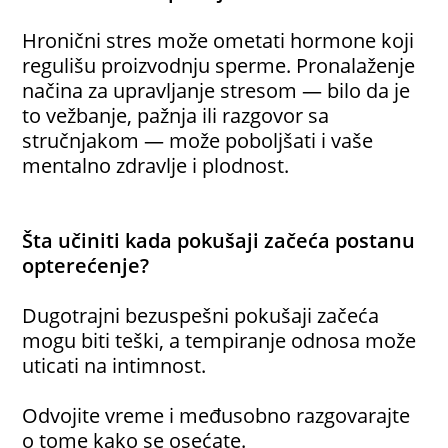
Hronični stres može ometati hormone koji
regulišu proizvodnju sperme. Pronalaženje
načina za upravljanje stresom — bilo da je
to vežbanje, pažnja ili razgovor sa
stručnjakom — može poboljšati i vaše
mentalno zdravlje i plodnost.
Šta učiniti kada pokušaji začeća postanu
opterećenje?
Dugotrajni bezuspešni pokušaji začeća
mogu biti teški, a tempiranje odnosa može
uticati na intimnost.
Odvojite vreme i međusobno razgovarajte
o tome kako se osećate.