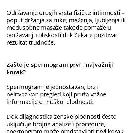
Održavanje drugih vrsta fizičke intimnosti –
poput držanja za ruke, maženja, ljubljenja ili
međusobne masaže takođe pomaže u
održavanju bliskosti dok čekate pozitivan
rezultat trudnoće.
Zašto je spermogram prvi i najvažniji
korak?
Spermogram je jednostavan, brz i
neinvazivan pregled koji pruža važne
informacije o muškoj plodnosti.
Dok dijagnostika ženske plodnosti često
uključuje brojne analize i procedure,
spermogram može predstavljati prvi korak