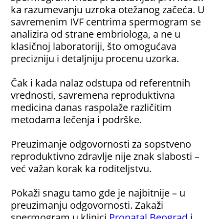
ka razumevanju uzroka otežanog začeća. U
savremenim IVF centrima spermogram se
analizira od strane embriologa, a ne u
klasičnoj laboratoriji, što omogućava
precizniju i detaljniju procenu uzorka.
Čak i kada nalaz odstupa od referentnih
vrednosti, savremena reproduktivna
medicina danas raspolaže različitim
metodama lečenja i podrške.
Preuzimanje odgovornosti za sopstveno
reproduktivno zdravlje nije znak slabosti –
već važan korak ka roditeljstvu.
Pokaži snagu tamo gde je najbitnije – u
preuzimanju odgovornosti. Zakaži
spermogram u klinici
Pronatal Beograd
i