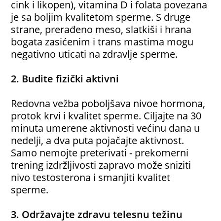
cink i likopen), vitamina D i folata povezana
je sa boljim kvalitetom sperme. S druge
strane, prerađeno meso, slatkiši i hrana
bogata zasićenim i trans mastima mogu
negativno uticati na zdravlje sperme.
2. Budite fizički aktivni
Redovna vežba poboljšava nivoe hormona,
protok krvi i kvalitet sperme. Ciljajte na 30
minuta umerene aktivnosti većinu dana u
nedelji, a dva puta pojačajte aktivnost.
Samo nemojte preterivati - prekomerni
trening izdržljivosti zapravo može sniziti
nivo testosterona i smanjiti kvalitet
sperme.
3. Održavajte zdravu telesnu težinu