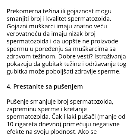
Prekomerna težina ili gojaznost mogu
smanjiti broj i kvalitet spermatozoida.
Gojazni muškarci imaju znatno veću
verovatnoću da imaju nizak broj
spermatozoida i da uopšte ne proizvode
spermu u poređenju sa muškarcima sa
zdravom težinom. Dobre vesti? Istraživanja
pokazuju da gubitak težine i održavanje tog
gubitka može poboljšati zdravlje sperme.
4. Prestanite sa pušenjem
Pušenje smanjuje broj spermatozoida,
zapreminu sperme i kretanje
spermatozoida. Čak i laki pušači (manje od
10 cigareta dnevno) primećuju negativne
efekte na svoju plodnost. Ako se