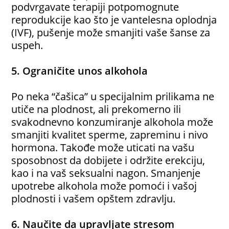
podvrgavate terapiji potpomognute
reprodukcije kao što je vantelesna oplodnja
(IVF), pušenje može smanjiti vaše šanse za
uspeh.
5. Ograničite unos alkohola
Po neka “čašica” u specijalnim prilikama ne
utiče na plodnost, ali prekomerno ili
svakodnevno konzumiranje alkohola može
smanjiti kvalitet sperme, zapreminu i nivo
hormona. Takođe može uticati na vašu
sposobnost da dobijete i održite erekciju,
kao i na vaš seksualni nagon. Smanjenje
upotrebe alkohola može pomoći i vašoj
plodnosti i vašem opštem zdravlju.
6. Naučite da upravljate stresom