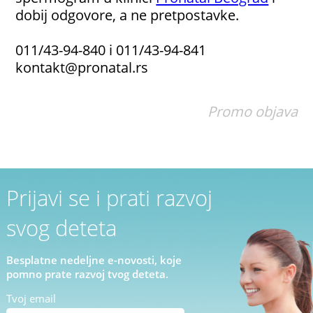
dobij odgovore, a ne pretpostavke.
011/43-94-840 i 011/43-94-841
kontakt@pronatal.rs
Promo objava
Prijavi se i prati razvoj
svog deteta
Besplatne nedeljne e-novosti, koje
pomno prate razvoj tvog deteta.
Tvoj email