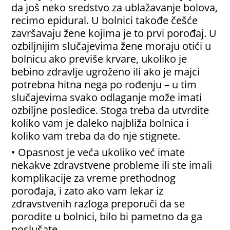
da još neko sredstvo za ublažavanje bolova,
recimo epidural. U bolnici takođe češće
završavaju žene kojima je to prvi porođaj. U
ozbiljnijim slučajevima žene moraju otići u
bolnicu ako previše krvare, ukoliko je
bebino zdravlje ugroženo ili ako je majci
potrebna hitna nega po rođenju – u tim
slučajevima svako odlaganje može imati
ozbiljne posledice. Stoga treba da utvrdite
koliko vam je daleko najbliža bolnica i
koliko vam treba da do nje stignete.
• Opasnost je veća ukoliko već imate
nekakve zdravstvene probleme ili ste imali
komplikacije za vreme prethodnog
porođaja, i zato ako vam lekar iz
zdravstvenih razloga preporuči da se
porodite u bolnici, bilo bi pametno da ga
poslušate.