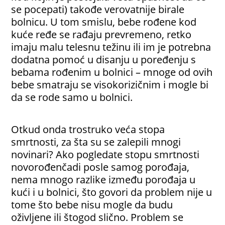
se pocepati) takođe verovatnije birale
bolnicu. U tom smislu, bebe rođene kod
kuće ređe se rađaju prevremeno, retko
imaju malu telesnu težinu ili im je potrebna
dodatna pomoć u disanju u poređenju s
bebama rođenim u bolnici – mnoge od ovih
bebe smatraju se visokorizičnim i mogle bi
da se rode samo u bolnici.
Otkud onda trostruko veća stopa
smrtnosti, za šta su se zalepili mnogi
novinari? Ako pogledate stopu smrtnosti
novorođenčadi posle samog porođaja,
nema mnogo razlike između porođaja u
kući i u bolnici, što govori da problem nije u
tome što bebe nisu mogle da budu
oživljene ili štogod slično. Problem se