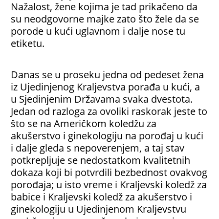
Nažalost, žene kojima je tad prikačeno da
su neodgovorne majke zato što žele da se
porode u kući uglavnom i dalje nose tu
etiketu.
Danas se u proseku jedna od pedeset žena
iz Ujedinjenog Kraljevstva porađa u kući, a
u Sjedinjenim Državama svaka dvestota.
Jedan od razloga za ovoliki raskorak jeste to
što se na Američkom koledžu za
akušerstvo i ginekologiju na porođaj u kući
i dalje gleda s nepoverenjem, a taj stav
potkrepljuje se nedostatkom kvalitetnih
dokaza koji bi potvrdili bezbednost ovakvog
porođaja; u isto vreme i Kraljevski koledž za
babice i Kraljevski koledž za akušerstvo i
ginekologiju u Ujedinjenom Kraljevstvu