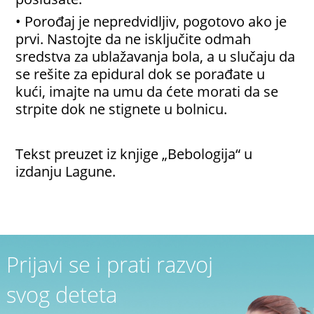
• Porođaj je nepredvidljiv, pogotovo ako je
prvi. Nastojte da ne isključite odmah
sredstva za ublažavanja bola, a u slučaju da
se rešite za epidural dok se porađate u
kući, imajte na umu da ćete morati da se
strpite dok ne stignete u bolnicu.
Tekst preuzet iz knjige „Bebologija“ u
izdanju Lagune.
Prijavi se i prati razvoj
svog deteta