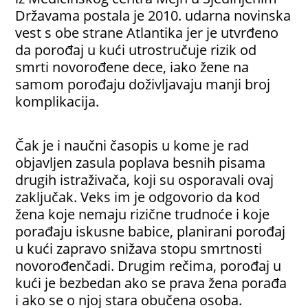
Državama postala je 2010. udarna novinska
vest s obe strane Atlantika jer je utvrđeno
da porođaj u kući utrostručuje rizik od
smrti novorođene dece, iako žene na
samom porođaju doživljavaju manji broj
komplikacija.
Čak je i naučni časopis u kome je rad
objavljen zasula poplava besnih pisama
drugih istraživača, koji su osporavali ovaj
zaključak. Veks im je odgovorio da kod
žena koje nemaju rizične trudnoće i koje
porađaju iskusne babice, planirani porođaj
u kući zapravo snižava stopu smrtnosti
novorođenčadi. Drugim rečima, porođaj u
kući je bezbedan ako se prava žena porađa
i ako se o njoj stara obučena osoba.