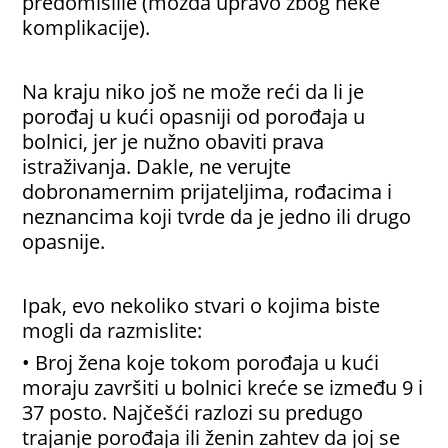
predomislile (možda upravo zbog neke
komplikacije).
Na kraju niko još ne može reći da li je
porođaj u kući opasniji od porođaja u
bolnici, jer je nužno obaviti prava
istraživanja. Dakle, ne verujte
dobronamernim prijateljima, rođacima i
neznancima koji tvrde da je jedno ili drugo
opasnije.
Ipak, evo nekoliko stvari o kojima biste
mogli da razmislite:
• Broj žena koje tokom porođaja u kući
moraju završiti u bolnici kreće se između 9 i
37 posto. Najčešći razlozi su predugo
trajanje porođaja ili ženin zahtev da joj se