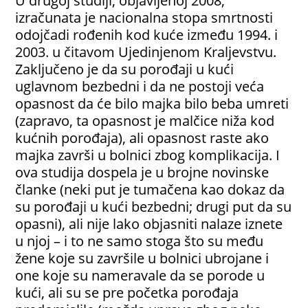
U drugoj studiji, objavljenoj 2008,
izračunata je nacionalna stopa smrtnosti
odojčadi rođenih kod kuće između 1994. i
2003. u čitavom Ujedinjenom Kraljevstvu.
Zaključeno je da su porođaji u kući
uglavnom bezbedni i da ne postoji veća
opasnost da će bilo majka bilo beba umreti
(zapravo, ta opasnost je malčice niža kod
kućnih porođaja), ali opasnost raste ako
majka završi u bolnici zbog komplikacija. I
ova studija dospela je u brojne novinske
članke (neki put je tumačena kao dokaz da
su porođaji u kući bezbedni; drugi put da su
opasni), ali nije lako objasniti nalaze iznete
u njoj – i to ne samo stoga što su među
žene koje su završile u bolnici ubrojane i
one koje su nameravale da se porode u
kući, ali su se pre početka porođaja