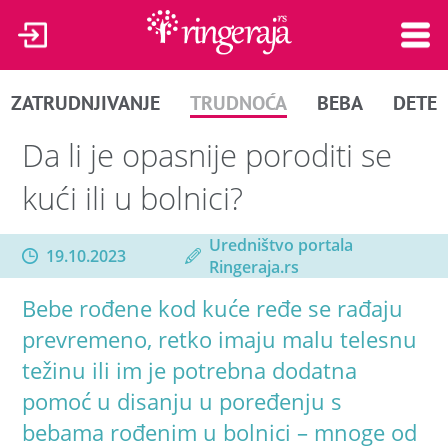
ZATRUDNJIVANJE
TRUDNOĆA
BEBA
DETE
Da li je opasnije poroditi se
kući ili u bolnici?
Uredništvo portala
19.10.2023
Ringeraja.rs
Bebe rođene kod kuće ređe se rađaju
prevremeno, retko imaju malu telesnu
težinu ili im je potrebna dodatna
pomoć u disanju u poređenju s
bebama rođenim u bolnici – mnoge od