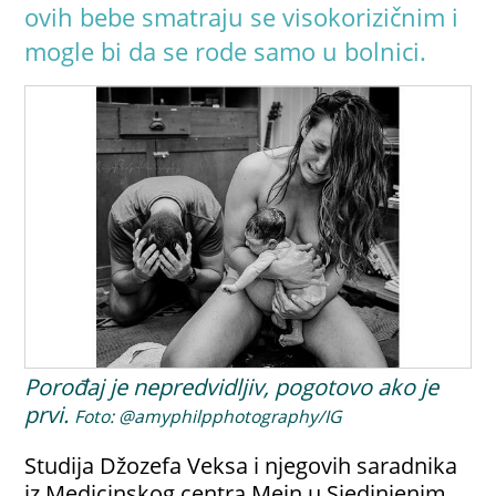
ovih bebe smatraju se visokorizičnim i
mogle bi da se rode samo u bolnici.
Porođaj je nepredvidljiv, pogotovo ako je
prvi.
Foto: @amyphilpphotography/IG
Studija Džozefa Veksa i njegovih saradnika
iz Medicinskog centra Mejn u Sjedinjenim