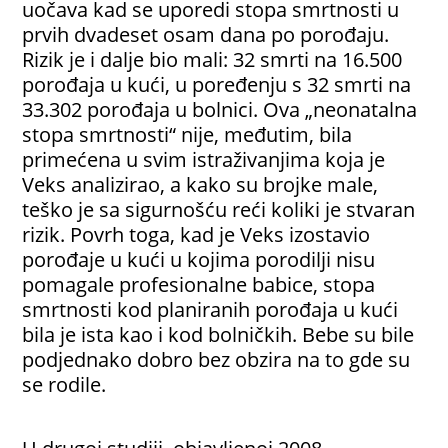
uočava kad se uporedi stopa smrtnosti u
prvih dvadeset osam dana po porođaju.
Rizik je i dalje bio mali: 32 smrti na 16.500
porođaja u kući, u poređenju s 32 smrti na
33.302 porođaja u bolnici. Ova „neonatalna
stopa smrtnosti“ nije, međutim, bila
primećena u svim istraživanjima koja je
Veks analizirao, a kako su brojke male,
teško je sa sigurnošću reći koliki je stvaran
rizik. Povrh toga, kad je Veks izostavio
porođaje u kući u kojima porodilji nisu
pomagale profesionalne babice, stopa
smrtnosti kod planiranih porođaja u
kući
bila je ista kao i kod bolničkih. Bebe su bile
podjednako dobro bez obzira na to gde su
se rodile.