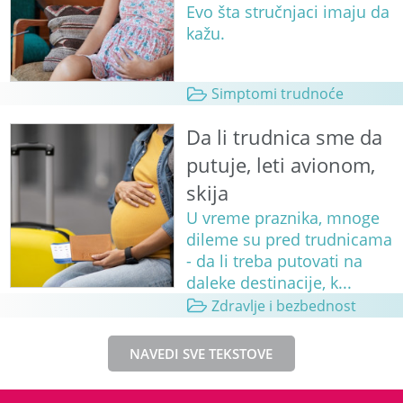
Evo šta stručnjaci imaju da
kažu.
Simptomi trudnoće
Da li trudnica sme da
putuje, leti avionom,
skija
U vreme praznika, mnoge
dileme su pred trudnicama
- da li treba putovati na
daleke destinacije, k...
Zdravlje i bezbednost
NAVEDI SVE TEKSTOVE