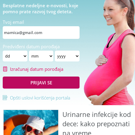
Besplatne nedeljne e-novosti, koje
pomno prate razvoj tvog deteta.
Tvoj email
Predviđeni datum porođaja
Izračunaj datum porođaja
PRIJAVI SE
Opšti uslovi korišćenja portala
Urinarne infekcije kod
dece: kako prepoznati
na vreme