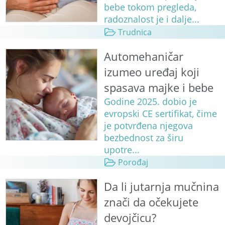
bebe tokom pregleda,
radoznalost je i dalje...
Trudnica
Automehaničar
izumeo uređaj koji
spasava majke i bebe
Godine 2025. dobio je
evropski CE sertifikat, čime
je potvrđena njegova
bezbednost za širu
upotre...
Porođaj
Da li jutarnja mučnina
znači da očekujete
devojčicu?