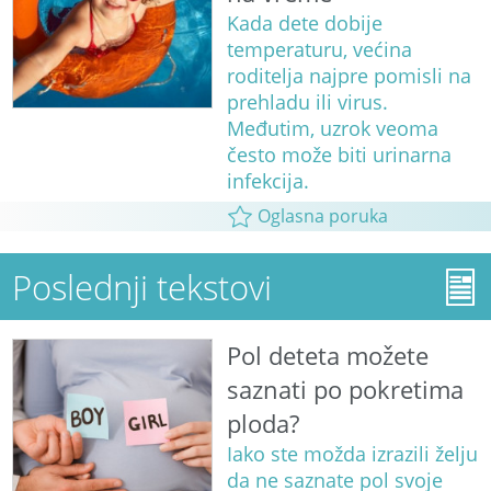
Kada dete dobije
temperaturu, većina
roditelja najpre pomisli na
prehladu ili virus.
Međutim, uzrok veoma
često može biti urinarna
infekcija.
Oglasna poruka
Poslednji tekstovi
Pol deteta možete
saznati po pokretima
ploda?
Iako ste možda izrazili želju
da ne saznate pol svoje