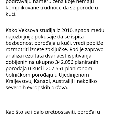
podržavaju nameru žena koje nemaju
komplikovane trudnoće da se porode u
kući.
Kako Veksova studija iz 2010. spada među
najozbiljnije pokušaje da se ispita
bezbednost porođaja u kući, vredi pobliže
razmotriti iznete zaključke. Rad je zapravo
analiza rezultata dvanaest ispitivanja
dobijenih na ukupno 342.056 planiranih
porođaja u kući i 207.551 planiranom
bolničkom porođaju u Ujedinjenom
Kraljevstvu, Kanadi, Australiji i nekoliko
severnih evropskih država.
Kao što se i dalo pretpostaviti, porođaj u