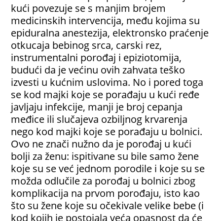
kući povezuje se s manjim brojem
medicinskih intervencija, među kojima su
epiduralna anestezija, elektronsko praćenje
otkucaja bebinog srca, carski rez,
instrumentalni porođaj i epiziotomija,
budući da je većinu ovih zahvata teško
izvesti u kućnim uslovima. No i pored toga
se kod majki koje se porađaju u kući ređe
javljaju infekcije, manji je broj cepanja
međice ili slučajeva ozbiljnog krvarenja
nego kod majki koje se porađaju u bolnici.
Ovo ne znači nužno da je porođaj u kući
bolji za ženu: ispitivane su bile samo žene
koje su se već jednom porodile i koje su se
možda odlučile za porođaj u bolnici zbog
komplikacija na prvom porođaju, isto kao
što su žene koje su očekivale velike bebe (i
kod kojih je postojala veća opasnost da će