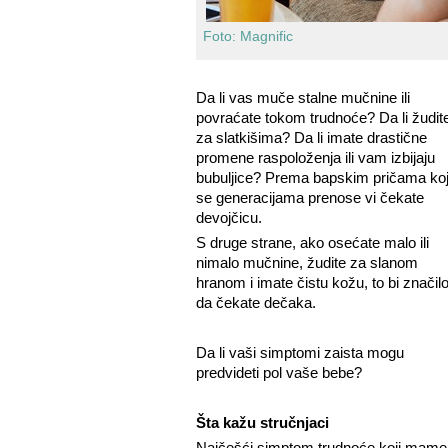
Foto: Magnific
Da li vas muče stalne mučnine ili
povraćate tokom trudnoće? Da li žudit
za slatkišima? Da li imate drastične
promene raspoloženja ili vam izbijaju
bubuljice? Prema bapskim pričama ko
se generacijama prenose vi čekate
devojčicu.
S druge strane, ako osećate malo ili
nimalo mučnine, žudite za slanom
hranom i imate čistu kožu, to bi značil
da čekate dečaka.
Da li vaši simptomi zaista mogu
predvideti pol vaše bebe?
Šta kažu stručnjaci
Najčešći simptom trudnoće koji mame