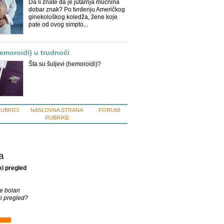
Da li znate da je jutarnja mučnina
dobar znak? Po tvrđenju Američkog
ginekološkog koledža, žene koje
pate od ovog simpto...
hemoroidi) u trudnoći
Šta su šuljevi (hemoroidi)?
RUBRICI
NASLOVNA STRANA
FORUMI
RUBRIKE
a
i pregled
je bolan
i pregled?