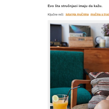
Evo šta stručnjaci imaju da kažu.
jutarnja mučnina
mučina u tru
Ključne reči: