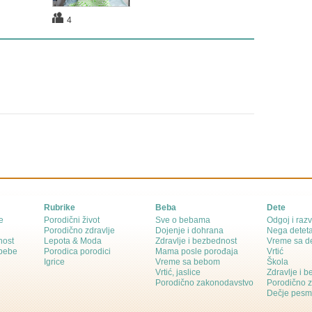
4
Rubrike
Beba
Dete
e
Porodični život
Sve o bebama
Odgoj i razv
Porodično zdravlje
Dojenje i dohrana
Nega detet
nost
Lepota & Moda
Zdravlje i bezbednost
Vreme sa d
 bebe
Porodica porodici
Mama posle porođaja
Vrtić
Igrice
Vreme sa bebom
Škola
Vrtić, jaslice
Zdravlje i 
Porodično zakonodavstvo
Porodično 
Dečje pesm