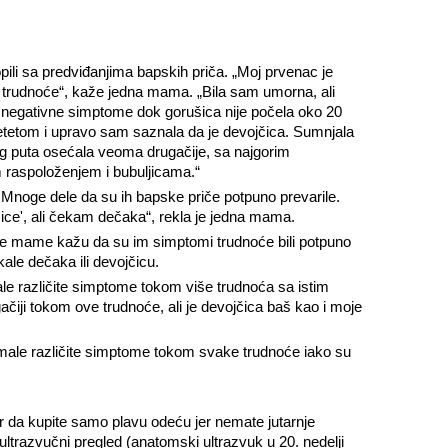
i sa predviđanjima bapskih priča. „Moj prvenac je
 trudnoće“, kaže jedna mama. „Bila sam umorna, ali
 negativne simptome dok gorušica nije počela oko 20
tetom i upravo sam saznala da je devojčica. Sumnjala
g puta osećala veoma drugačije, sa najgorim
 raspoloženjem i bubuljicama.“
noge dele da su ih bapske priče potpuno prevarile.
ce', ali čekam dečaka“, rekla je jedna mama.
ke mame kažu da su im simptomi trudnoće bili potpuno
ekale dečaka ili devojčicu.
le različite simptome tokom više trudnoća sa istim
čiji tokom ove trudnoće, ali je devojčica baš kao i moje
male različite simptome tokom svake trudnoće iako su
ar da kupite samo plavu odeću jer nemate jutarnje
ultrazvučni pregled (anatomski ultrazvuk u 20. nedelji