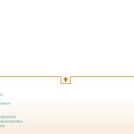
oj
a
etetom
bezbednost
zakonodavstvo
ice