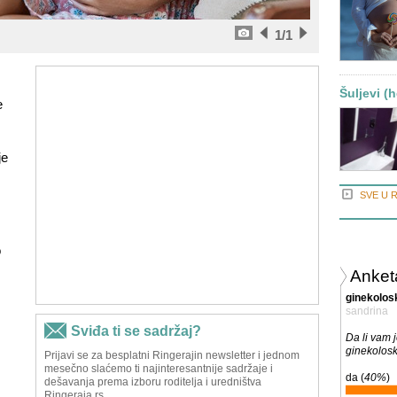
1
/1
Šuljevi (
e
je
SVE U 
o
Anket
ginekolosk
sandrina
Da li vam 
ginekolosk
da (
40%
)