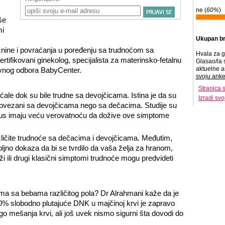
ne (
60%
)
še
mi
Ukupan br
nine i povraćanja u poređenju sa trudnoćom sa
Hvala za g
tifikovani ginekolog, specijalista za materinsko-fetalnu
Glasao/la 
aktuelne a
avnog odbora BabyCenter.
svoju anke
Stranica 
le dok su bile trudne sa devojčicama. Istina je da su
Izradi sv
povezani sa devojčicama nego sa dečacima. Studije su
tus imaju veću verovatnoću da dožive ove simptome
ličite trudnoće sa dečacima i devojčicama. Međutim,
jno dokaza da bi se tvrdilo da vaša želja za hranom,
ili drugi klasični simptomi trudnoće mogu predvideti
toma sa bebama različitog pola? Dr Alrahmani kaže da je
10% slobodno plutajuće DNK u majčinoj krvi je zapravo
go mešanja krvi, ali još uvek nismo sigurni šta dovodi do