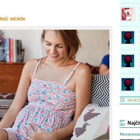
dnoći
pol bebe
NOVE 
Najči
Neverovat