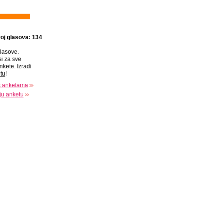
oj glasova: 134
lasove.
si za sve
nkete. Izradi
tu
!
s anketama
oju anketu