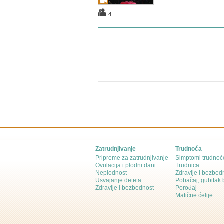
4
Zatrudnjivanje
Trudnoća
Pripreme za zatrudnjivanje
Simptomi trudnoć
Ovulacija i plodni dani
Trudnica
Neplodnost
Zdravlje i bezbed
Usvajanje deteta
Pobačaj, gubitak
Zdravlje i bezbednost
Porođaj
Matične ćelije