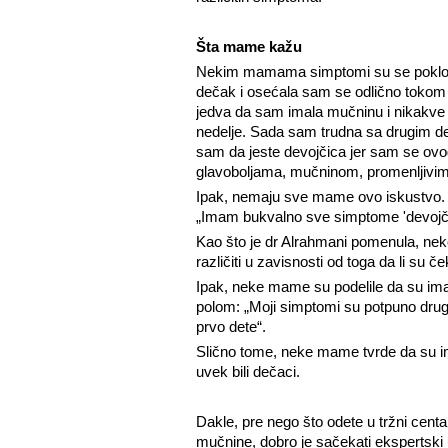
Šta mame kažu
Nekim mamama simptomi su se poklopil
dečak i osećala sam se odlično tokom
jedva da sam imala mučninu i nikakve
nedelje. Sada sam trudna sa drugim de
sam da jeste devojčica jer sam se ovo
glavoboljama, mučninom, promenljivim
Ipak, nemaju sve mame ovo iskustvo. M
„Imam bukvalno sve simptome 'devojči
Kao što je dr Alrahmani pomenula, ne
različiti u zavisnosti od toga da li su č
Ipak, neke mame su podelile da su ima
polom: „Moji simptomi su potpuno druga
prvo dete“.
Slično tome, neke mame tvrde da su i
uvek bili dečaci.
Dakle, pre nego što odete u tržni cent
mučnine, dobro je sačekati ekspertski 