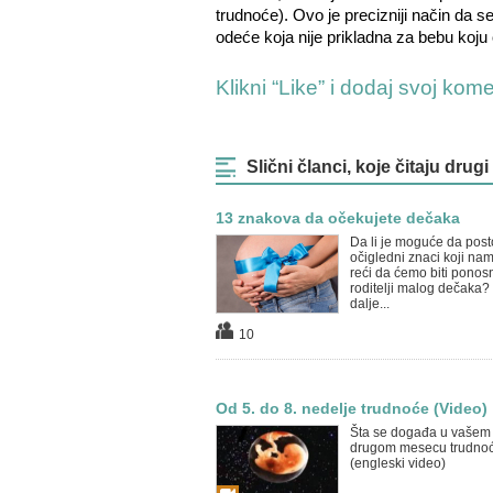
trudnoće). Ovo je precizniji način da s
odeće koja nije prikladna za bebu koju
Klikni “Like” i dodaj svoj kom
Slični članci, koje čitaju drugi
13 znakova da očekujete dečaka
Da li je moguće da post
očigledni znaci koji n
reći da ćemo biti ponos
roditelji malog dečaka? 
dalje...
10
Od 5. do 8. nedelje trudnoće (Video)
Šta se događa u vašem 
drugom mesecu trudno
(engleski video)