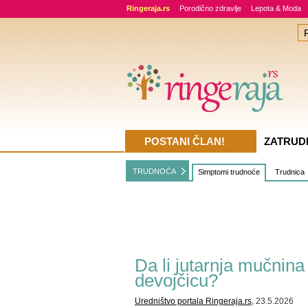
Ringeraja.rs
Porodično zdravlje
Lepota & Moda
POSTANI ČLAN!
ZATRUD
TRUDNOĆA
Simptomi trudnoće
Trudnica
Da li jutarnja mučnina
devojčicu?
Uredništvo portala Ringeraja.rs
, 23.5.2026