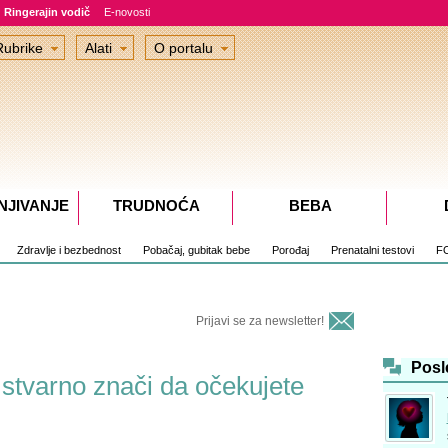
Ringerajin vodič
E-novosti
Rubrike
Alati
O portalu
NJIVANJE
TRUDNOĆA
BEBA
Zdravlje i bezbednost
Pobačaj, gubitak bebe
Porođaj
Prenatalni testovi
F
Prijavi se za newsletter!
Posl
 stvarno znači da očekujete