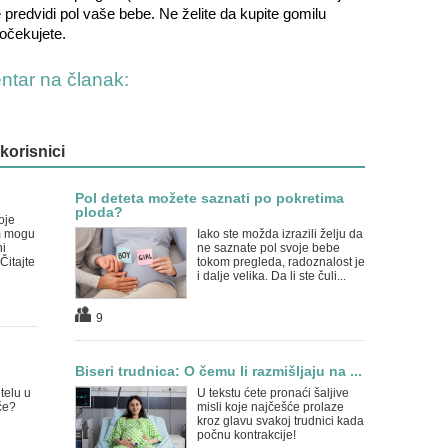
e predvidi pol vaše bebe. Ne želite da kupite gomilu
 o
čekujete.
entar na članak:
 korisnici
Pol deteta možete saznati po pokretima
ploda?
oje
am mogu
Iako ste možda izrazili želju da
ni
ne saznate pol svoje bebe
Čitajte
tokom pregleda, radoznalost je
i dalje velika. Da li ste čuli...
9
Biseri trudnica: O čemu li razmišljaju na ...
telu u
U tekstu ćete pronaći šaljive
će?
misli koje najčešće prolaze
kroz glavu svakoj trudnici kada
počnu kontrakcije!