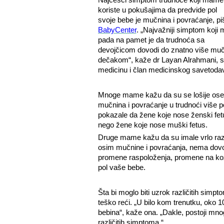
koriste u pokušajima da predvide pol
svoje bebe je mučnina i povraćanje, pi
BabyCenter
. „Najvažniji simptom koji 
pada na pamet je da trudnoća sa
devojčicom dovodi do znatno više muč
dečakom“, kaže dr Layan Alrahmani, ser
medicinu i član medicinskog savetod
Mnoge mame kažu da su se lošije oseća
mučnina i povraćanje u trudnoći više 
pokazale da žene koje nose ženski fe
nego žene koje nose muški fetus.
Druge mame kažu da su imale vrlo raz
osim mučnine i povraćanja, nema dovol
promene raspoloženja, promene na koži 
pol vaše bebe.
Šta bi moglo biti uzrok različitih simp
teško reći. „U bilo kom trenutku, oko 
bebina“, kaže ona. „Dakle, postoji mno
različitih simptoma.“