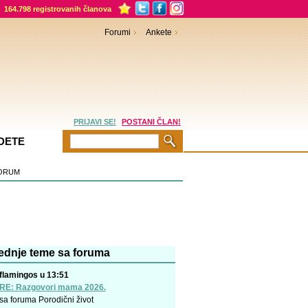
164.798 registrovanih članova
Forumi
Ankete
PRIJAVI SE!
POSTANI ČLAN!
DETE
ORUM
ednje teme sa foruma
flamingos u 13:51
RE: Razgovori mama 2026.
sa foruma
Porodični život