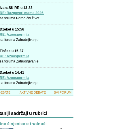
IvanaSK RR u 13:33
RE: Razgovori mama 2026.
sa foruma
Porodični život
Dzeket u 15:56
RE: Azoospermija
sa foruma
Zatrudnjivanje
Tinčee u 15:37
RE: Azoospermija
sa foruma
Zatrudnjivanje
Dzeket u 14:41
RE: Azoospermija
sa foruma
Zatrudnjivanje
DEBATE
AKTIVNE DEBATE
SVI FORUMI
taniji sadržaji u rubrici
ne činjenice o trudnoći