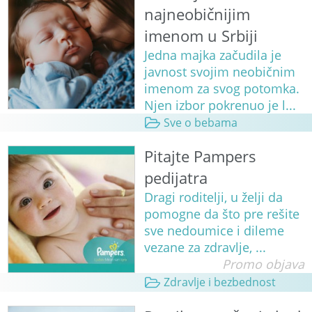
najneobičnijim
imenom u Srbiji
Jedna majka začudila je
javnost svojim neobičnim
imenom za svog potomka.
Njen izbor pokrenuo je l...
Sve o bebama
Pitajte Pampers
pedijatra
Dragi roditelji, u želji da
pomogne da što pre rešite
sve nedoumice i dileme
vezane za zdravlje, ...
Promo objava
Zdravlje i bezbednost