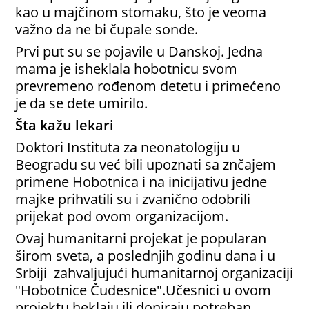
kao u majčinom stomaku, što je veoma
važno da ne bi čupale sonde.
Prvi put su se pojavile u Danskoj. Jedna
mama je isheklala hobotnicu svom
prevremeno rođenom detetu i primećeno
je da se dete umirilo.
Šta kažu lekari
Doktori Instituta za neonatologiju u
Beogradu su već bili upoznati sa znčajem
primene Hobotnica i na inicijativu jedne
majke prihvatili su i zvanično odobrili
prijekat pod ovom organizacijom.
Ovaj humanitarni projekat je popularan
širom sveta, a poslednjih godinu dana i u
Srbiji zahvaljujući humanitarnoj organizaciji
"Hobotnice Čudesnice".Učesnici u ovom
projektu heklaju ili doniraju potreban