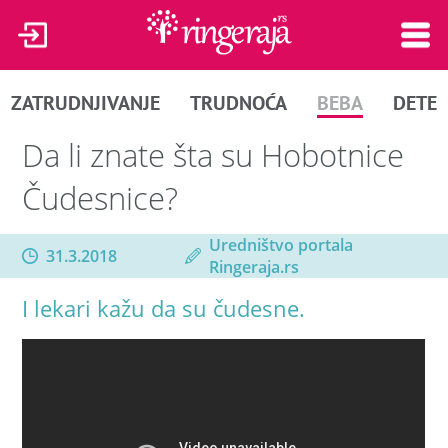
ZATRUDNJIVANJE
TRUDNOĆA
BEBA
DETE
Da li znate šta su Hobotnice
Čudesnice?
Uredništvo portala
31.3.2018
Ringeraja.rs
I lekari kažu da su čudesne.