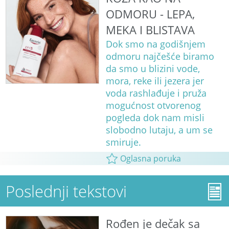
ODMORU - LEPA,
MEKA I BLISTAVA
Dok smo na godišnjem
odmoru najčešće biramo
da smo u blizini vode,
mora, reke ili jezera jer
voda rashlađuje i pruža
mogućnost otvorenog
pogleda dok nam misli
slobodno lutaju, a um se
smiruje.
Oglasna poruka
Poslednji tekstovi
Rođen je dečak sa