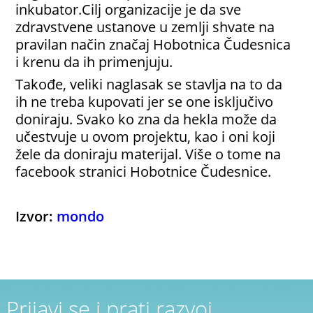
inkubator.Cilj organizacije je da sve
zdravstvene ustanove u zemlji shvate na
pravilan način značaj Hobotnica Čudesnica
i krenu da ih primenjuju.
Takođe, veliki naglasak se stavlja na to da
ih ne treba kupovati jer se one isključivo
doniraju. Svako ko zna da hekla može da
učestvuje u ovom projektu, kao i oni koji
žele da doniraju materijal. Više o tome na
facebook stranici Hobotnice Čudesnice.
Izvor:
mondo
Prijavi se i prati razvoj