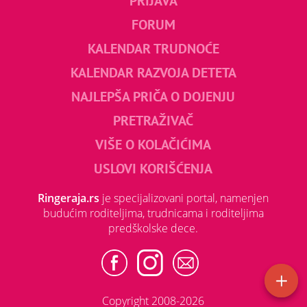
PRIJAVA
FORUM
KALENDAR TRUDNOĆE
KALENDAR RAZVOJA DETETA
NAJLEPŠA PRIČA O DOJENJU
PRETRAŽIVAČ
VIŠE O KOLAČIĆIMA
USLOVI KORIŠĆENJA
Ringeraja.rs
je specijalizovani portal, namenjen
budućim roditeljima, trudnicama i roditeljima
predškolske dece.
Copyright 2008-2026