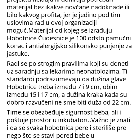
materijal bez ikakve novčane nadoknade ili
bilo kakvog profita, jer je jedino pod tim
uslovima rad u ovoj organizaciji
moguć.Materijal od kojeg se izrađuju
Hobotnice Čudesnice je 100 odsto pamučni
konac i antialergijsko silikonsko punjenje za
jastuke.
Radi se po strogim pravilima koji su doneti
uz saradnju sa lekarima neonatolozima. Ti
standardi podrazumevaju da dužina glave
Hobotnice treba između 7 i 9 cm, obim
između 15 i 17 cm, a dužina kraka kada su
dobro razvučeni ne sme biti duža od 22 cm.
Time se obezbeđuje sigurnost beba, ali i
poštuje prostor u inkubatoru.Važno je znati
i da se svaka hobotnica pere i steriliše pre
nego što se stavi pored bebe u