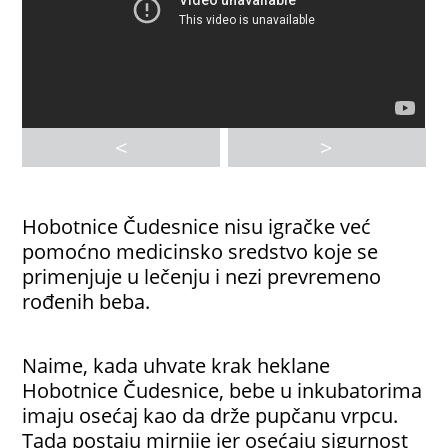
<
>
Hobotnice Čudesnice nisu igračke već
pomoćno medicinsko sredstvo koje se
primenjuje u lečenju i nezi prevremeno
rođenih beba.
Naime, kada uhvate krak heklane
Hobotnice Čudesnice, bebe u inkubatorima
imaju osećaj kao da drže pupčanu vrpcu.
Tada postaju mirnije jer osećaju sigurnost