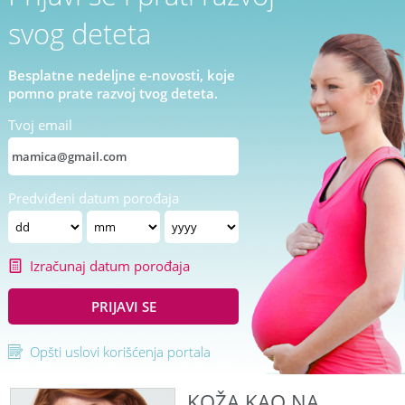
svog deteta
Besplatne nedeljne e-novosti, koje
pomno prate razvoj tvog deteta.
Tvoj email
Predviđeni datum porođaja
Izračunaj datum porođaja
PRIJAVI SE
Opšti uslovi korišćenja portala
KOŽA KAO NA