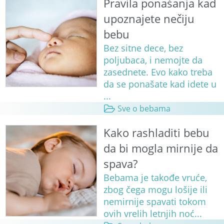
Pravila ponašanja kad
upoznajete nečiju
bebu
Bez sitne dece, bez
poljubaca, i nemojte da
zasednete. Evo kako treba
da se ponašate kad idete u
...
Sve o bebama
Kako rashladiti bebu
da bi mogla mirnije da
spava?
Bebama je takođe vruće,
zbog čega mogu lošije ili
nemirnije spavati tokom
ovih vrelih letnjih noć...