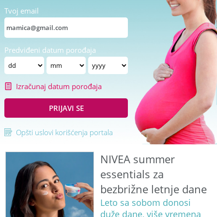
Tvoj email
Predviđeni datum porođaja
Izračunaj datum porođaja
PRIJAVI SE
Opšti uslovi korišćenja portala
NIVEA summer
essentials za
bezbrižne letnje dane
Leto sa sobom donosi
duže dane, više vremena