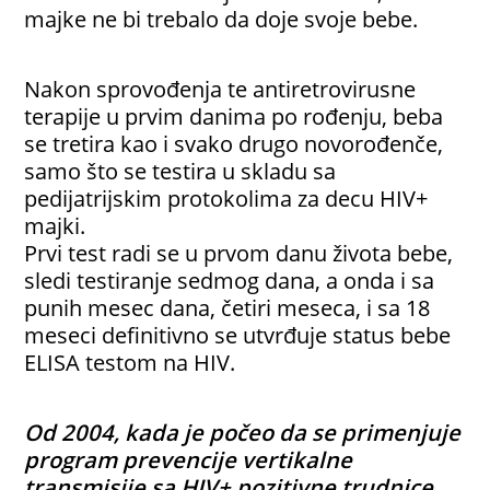
majke ne bi trebalo da doje svoje bebe.
Nakon sprovođenja te antiretrovirusne
terapije u prvim danima po rođenju, beba
se tretira kao i svako drugo novorođenče,
samo što se testira u skladu sa
pedijatrijskim protokolima za decu HIV+
majki.
Prvi test radi se u prvom danu života bebe,
sledi testiranje sedmog dana, a onda i sa
punih mesec dana, četiri meseca, i sa 18
meseci definitivno se utvrđuje status bebe
ELISA testom na HIV.
Od 2004, kada je počeo da se primenjuje
program prevencije vertikalne
transmisije sa HIV+ pozitivne trudnice