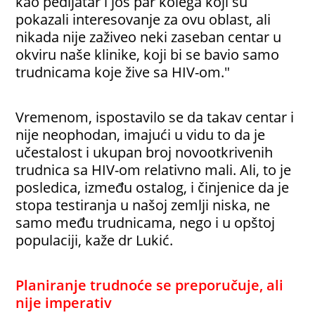
kao pedijatar i još par kolega koji su
pokazali interesovanje za ovu oblast, ali
nikada nije zaživeo neki zaseban centar u
okviru naše klinike, koji bi se bavio samo
trudnicama koje žive sa HIV-om."
Vremenom, ispostavilo se da takav centar i
nije neophodan, imajući u vidu to da je
učestalost i ukupan broj novootkrivenih
trudnica sa HIV-om relativno mali. Ali, to je
posledica, između ostalog, i činjenice da je
stopa testiranja u našoj zemlji niska, ne
samo među trudnicama, nego i u opštoj
populaciji, kaže dr Lukić.
Planiranje trudnoće se preporučuje, ali
nije imperativ