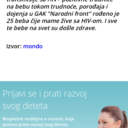
na bebu tokom trudnoće, porođaja i
dojenja u GAK "Narodni front" rođeno je
25 beba čije mame žive sa HIV-om. I sve
te bebe na svet su došle zdrave.
Izvor:
mondo
Prijavi se i prati razvoj
svog deteta
Besplatne nedeljne e-novosti, koje
pomno prate razvoj tvog deteta.