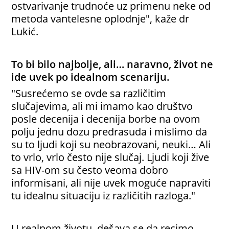
ostvarivanje trudnoće uz primenu neke od
metoda vantelesne oplodnje", kaže dr
Lukić.
To bi bilo najbolje, ali… naravno, život ne
ide uvek po idealnom scenariju.
"Susrećemo se ovde sa različitim
slučajevima, ali mi imamo kao društvo
posle decenija i decenija borbe na ovom
polju jednu dozu predrasuda i mislimo da
su to ljudi koji su neobrazovani, neuki… Ali
to vrlo, vrlo često nije slučaj. Ljudi koji žive
sa HIV-om su često veoma dobro
informisani, ali nije uvek moguće napraviti
tu idealnu situaciju iz različitih razloga."
U realnom životu, dešava se da recimo