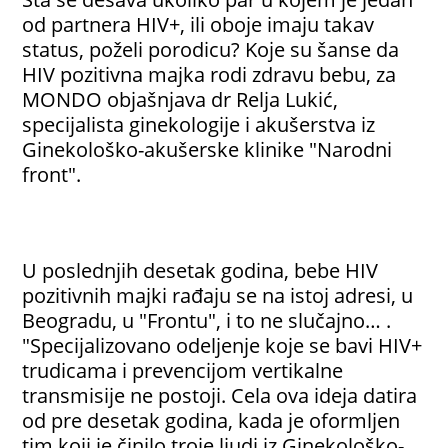
od partnera HIV+, ili oboje imaju takav
status, poželi porodicu? Koje su šanse da
HIV pozitivna majka rodi zdravu bebu, za
MONDO objašnjava dr Relja Lukić,
specijalista ginekologije i akušerstva iz
Ginekološko-akušerske klinike "Narodni
front".
U poslednjih desetak godina, bebe HIV
pozitivnih majki rađaju se na istoj adresi, u
Beogradu, u "Frontu", i to ne slučajno… .
"Specijalizovano odeljenje koje se bavi HIV+
trudicama i prevencijom vertikalne
transmisije ne postoji. Cela ova ideja datira
od pre desetak godina, kada je oformljen
tim koji je činilo troje ljudi iz Ginekološko-