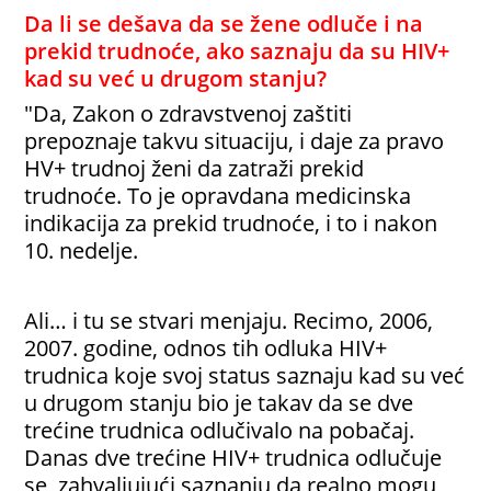
Da li se dešava da se žene odluče i na
prekid trudnoće, ako saznaju da su HIV+
kad su već u drugom stanju?
"Da, Zakon o zdravstvenoj zaštiti
prepoznaje takvu situaciju, i daje za pravo
HV+ trudnoj ženi da zatraži prekid
trudnoće. To je opravdana medicinska
indikacija za prekid trudnoće, i to i nakon
10. nedelje.
Ali… i tu se stvari menjaju. Recimo, 2006,
2007. godine, odnos tih odluka HIV+
trudnica koje svoj status saznaju kad su već
u drugom stanju bio je takav da se dve
trećine trudnica odlučivalo na pobačaj.
Danas dve trećine HIV+ trudnica odlučuje
se, zahvaljujući saznanju da realno mogu