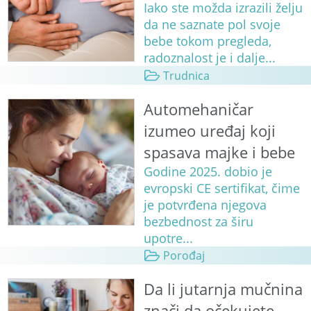
Iako ste možda izrazili želju
da ne saznate pol svoje
bebe tokom pregleda,
radoznalost je i dalje...
Trudnica
Automehaničar
izumeo uređaj koji
spasava majke i bebe
Godine 2025. dobio je
evropski CE sertifikat, čime
je potvrđena njegova
bezbednost za širu
upotre...
Porođaj
Da li jutarnja mučnina
znači da očekujete