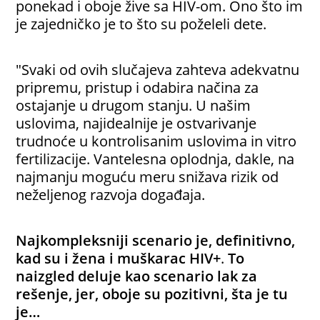
ponekad i oboje žive sa HIV-om. Ono što im
je zajedničko je to što su poželeli dete.
"Svaki od ovih slučajeva zahteva adekvatnu
pripremu, pristup i odabira načina za
ostajanje u drugom stanju. U našim
uslovima, najidealnije je ostvarivanje
trudnoće u kontrolisanim uslovima in vitro
fertilizacije. Vantelesna oplodnja, dakle, na
najmanju moguću meru snižava rizik od
neželjenog razvoja događaja.
Najkompleksniji scenario je, definitivno,
kad su i žena i muškarac HIV+
.
To
naizgled deluje kao scenario lak za
rešenje, jer, oboje su pozitivni, šta je tu
je…