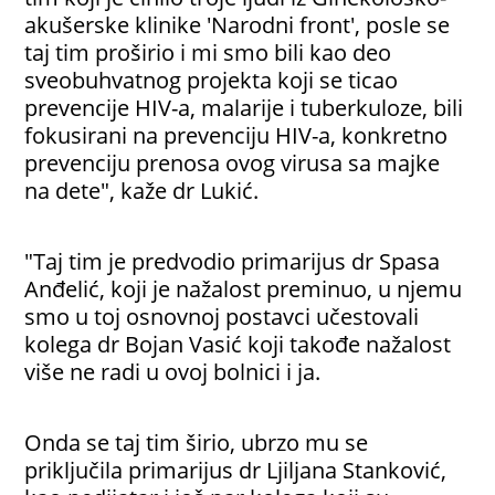
akušerske klinike 'Narodni front', posle se
taj tim proširio i mi smo bili kao deo
sveobuhvatnog projekta koji se ticao
prevencije HIV-a, malarije i tuberkuloze, bili
fokusirani na prevenciju HIV-a, konkretno
prevenciju prenosa ovog virusa sa majke
na dete", kaže dr Lukić.
"Taj tim je predvodio primarijus dr Spasa
Anđelić, koji je nažalost preminuo, u njemu
smo u toj osnovnoj postavci učestovali
kolega dr Bojan Vasić koji takođe nažalost
više ne radi u ovoj bolnici i ja.
Onda se taj tim širio, ubrzo mu se
priključila primarijus dr Ljiljana Stanković,