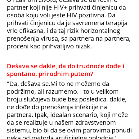
partner koji nije HIV+ prihvati činjenicu da
osoba koju voli jeste HIV pozitivna. Da
prihvati činjenicu da je savremena terapija
vrlo efikasna, i da taj rizik horizontalnog
prenošenja virusa, sa partnera na partnera,
proceni kao prihvatljivo nizak.
Dešava se dakle, da do trudnoće dođe i
spontano, prirodnim putem?
"Da, dešava se.Mi to ne možemo da
podržimo, ali razumemo. I to u velikom
broju slučajeva bude bez posledica, dakle,
ne dođe do prenošenja infekcije na
partnera. Ipak, idealan scenario, koji može
da se realizuje u našem zdravstvenom
sistemu, bio bi da se ovim parovima ponudi
neka od metoda artificijelne oplodnje."