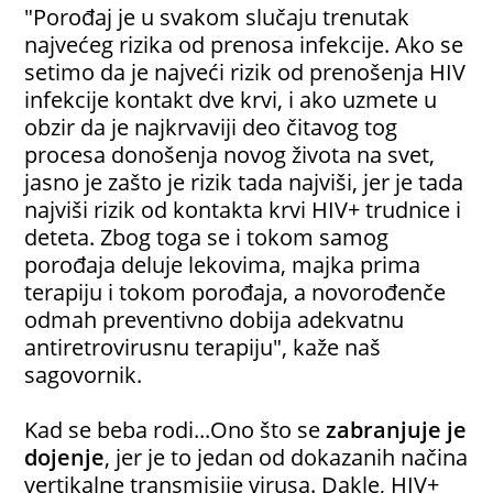
"Porođaj je u svakom slučaju trenutak
najvećeg rizika od prenosa infekcije. Ako se
setimo da je najveći rizik od prenošenja HIV
infekcije kontakt dve krvi, i ako uzmete u
obzir da je najkrvaviji deo čitavog tog
procesa donošenja novog života na svet,
jasno je zašto je rizik tada najviši, jer je tada
najviši rizik od kontakta krvi HIV+ trudnice i
deteta. Zbog toga se i tokom samog
porođaja deluje lekovima, majka prima
terapiju i tokom porođaja, a novorođenče
odmah preventivno dobija adekvatnu
antiretrovirusnu terapiju", kaže naš
sagovornik.
Kad se beba rodi...Ono što se
zabranjuje je
dojenje
, jer je to jedan od dokazanih načina
vertikalne transmisije virusa. Dakle, HIV+