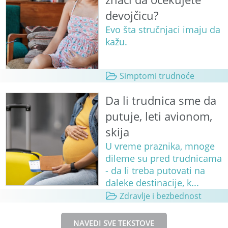
devojčicu?
Evo šta stručnjaci imaju da
kažu.
Simptomi trudnoće
Da li trudnica sme da
putuje, leti avionom,
skija
U vreme praznika, mnoge
dileme su pred trudnicama
- da li treba putovati na
daleke destinacije, k...
Zdravlje i bezbednost
NAVEDI SVE TEKSTOVE