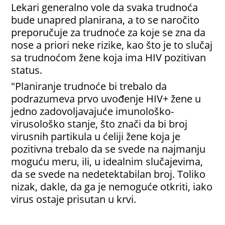
Lekari generalno vole da svaka trudnoća
bude unapred planirana, a to se naročito
preporučuje za trudnoće za koje se zna da
nose a priori neke rizike, kao što je to slučaj
sa trudnoćom žene koja ima HIV pozitivan
status.
"Planiranje trudnoće bi trebalo da
podrazumeva prvo uvođenje HIV+ žene u
jedno zadovoljavajuće imunološko-
virusološko stanje, što znači da bi broj
virusnih partikula u ćeliji žene koja je
pozitivna trebalo da se svede na najmanju
moguću meru, ili, u idealnim slučajevima,
da se svede na nedetektabilan broj. Toliko
nizak, dakle, da ga je nemoguće otkriti, iako
virus ostaje prisutan u krvi.