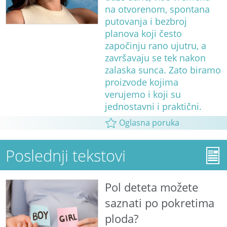
na otvorenom, spontana
putovanja i bezbroj
planova koji često
započinju rano ujutru, a
završavaju se tek nakon
zalaska sunca. Zato biramo
proizvode kojima
verujemo i koji su
jednostavni i praktični.
Oglasna poruka
Poslednji tekstovi
Pol deteta možete
saznati po pokretima
ploda?