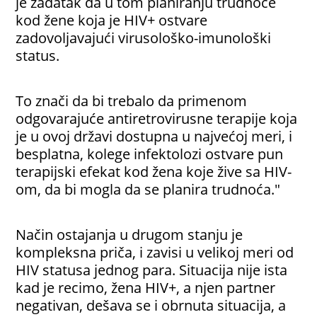
je zadatak da u tom planiranju trudnoće
kod žene koja je HIV+ ostvare
zadovoljavajući virusološko-imunološki
status.
To znači da bi trebalo da primenom
odgovarajuće antiretrovirusne terapije koja
je u ovoj državi dostupna u najvećoj meri, i
besplatna, kolege infektolozi ostvare pun
terapijski efekat kod žena koje žive sa HIV-
om, da bi mogla da se planira trudnoća."
Način ostajanja u drugom stanju je
kompleksna priča, i zavisi u velikoj meri od
HIV statusa jednog para. Situacija nije ista
kad je recimo, žena HIV+, a njen partner
negativan, dešava se i obrnuta situacija, a