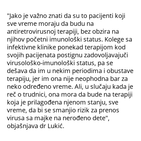
"Jako je važno znati da su to pacijenti koji
sve vreme moraju da budu na
antiretrovirusnoj terapiji, bez obzira na
njihov početni imunološki status. Kolege sa
infektivne klinike ponekad terapijom kod
svojih pacijenata postignu zadovoljavajuči
virusološko-imunološki status, pa se
dešava da im u nekim periodima i obustave
terapiju, jer im ona nije neophodna bar za
neko određeno vreme. Ali, u slučaju kada je
reč o trudnici, ona mora da bude na terapiji
koja je prilagođena njenom stanju, sve
vreme, da bi se smanjio rizik za prenos
virusa sa majke na nerođeno dete",
objašnjava dr Lukić.