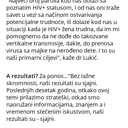
"Najveći broj parova kod nas dolazi sa
poznatim HIV+ statusom, i od nas oni traže
savet u vezi sa načinom ostvarivanja
potencijalne trudnoće, ili dolaze kod nas u
situaciji kada je HIV+ žena trudna, da im mi
pomognemo da ne dođe do takozvane
vertikalne transmisije, dakle, do prenosa
virusa sa majke na nerođeno dete. I to su
naši primarni ciljevi", kaže dr Lukić.
A rezultati?
Za ponos..."Bez lažne
skromnosti, naši rezultati su sjajni.
Poslednjih desetak godina, otkako ovoj
temi prilazimo strateški, otkad smo
naoružani informacijama, znanjem a i
vremenom stečenim iskustvom, naši
rezultati su - sjajni.