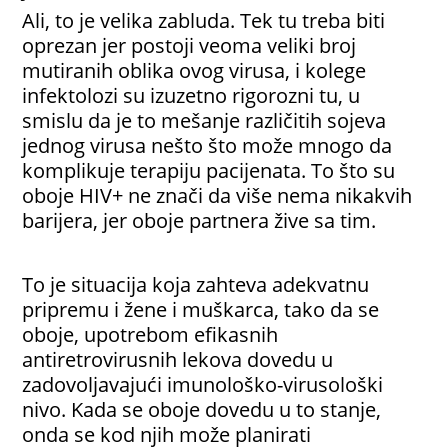
Ali, to je velika zabluda. Tek tu treba biti
oprezan jer postoji veoma veliki broj
mutiranih oblika ovog virusa, i kolege
infektolozi su izuzetno rigorozni tu, u
smislu da je to mešanje različitih sojeva
jednog virusa nešto što može mnogo da
komplikuje terapiju pacijenata. To što su
oboje HIV+ ne znači da više nema nikakvih
barijera, jer oboje partnera žive sa tim.
To je situacija koja zahteva adekvatnu
pripremu i žene i muškarca, tako da se
oboje, upotrebom efikasnih
antiretrovirusnih lekova dovedu u
zadovoljavajući imunološko-virusološki
nivo.
Kada se oboje dovedu u to stanje,
onda se kod njih može planirati