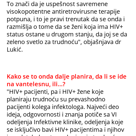
To znači da je uspešnost savremene
visokopotentne antiretrovirusne terapije
potpuna, i to je pravi trenutak da se onda i
razmišlja o tome da se ženi koja ima HIV+
status ostane u drugom stanju, da joj se da
zeleno svetlo za trudnoću", objašnjava dr
Lukić.
Kako se to onda dalje planira, da li se ide
na vantelesnu, ili…?
"HIV+ pacijenti, pa i HIV+ žene koje
planiraju trudnoću su prevashodno
pacijenti kolega infektologa. Najveći deo
ideja, odgovornosti i znanja potiče sa VI
odeljenja Infektivne klinike, odeljenja koje
se isključivo bavi HIV+ pacijentima i njihov