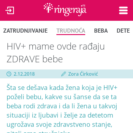
ZATRUDNJIVANJE
TRUDNOĆA
BEBA
DETE
HIV+ mame ovde rađaju
ZDRAVE bebe
2.12.2018
Zora Ćirković
Šta se dešava kada žena koja je HIV+
poželi bebu, kakve su šanse da se ta
beba rodi zdrava i da li žena u takvoj
situaciji iz ljubavi i želje za detetom
ugrožava svoje zdravstveno stanje,