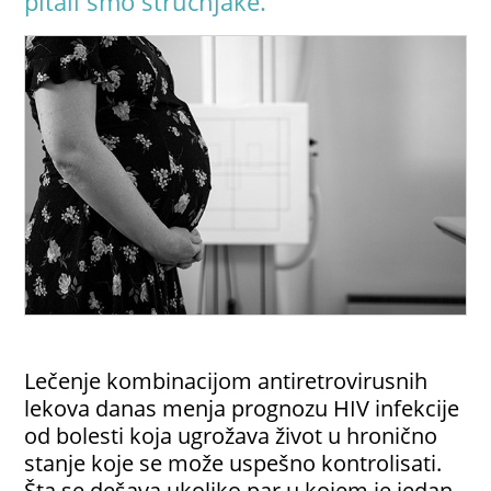
pitali smo stručnjake.
Lečenje kombinacijom antiretrovirusnih
lekova danas menja prognozu HIV infekcije
od bolesti koja ugrožava život u hronično
stanje koje se može uspešno kontrolisati.
Šta se dešava ukoliko par u kojem je jedan