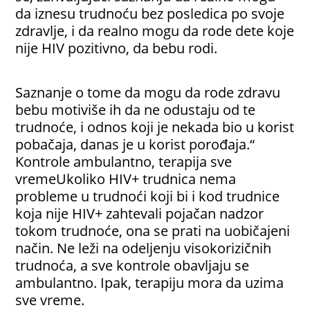
da iznesu trudnoću bez posledica po svoje
zdravlje, i da realno mogu da rode dete koje
nije HIV pozitivno, da bebu rodi.
Saznanje o tome da mogu da rode zdravu
bebu motiviše ih da ne odustaju od te
trudnoće, i odnos koji je nekada bio u korist
pobačaja, danas je u korist porođaja.“
Kontrole ambulantno, terapija sve
vremeUkoliko HIV+ trudnica nema
probleme u trudnoći koji bi i kod trudnice
koja nije HIV+ zahtevali pojačan nadzor
tokom trudnoće, ona se prati na uobičajeni
način. Ne leži na odeljenju visokorizičnih
trudnoća, a sve kontrole obavljaju se
ambulantno. Ipak, terapiju mora da uzima
sve vreme.