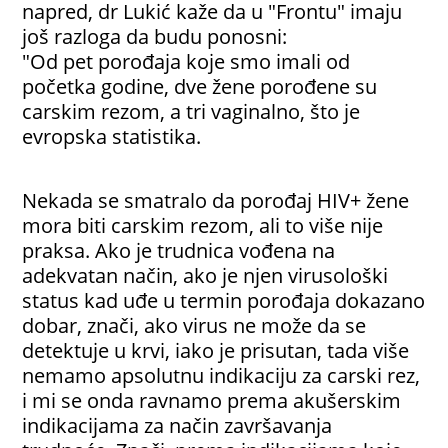
napred, dr Lukić kaže da u "Frontu" imaju
još razloga da budu ponosni:
"Od pet porođaja koje smo imali od
početka godine, dve žene porođene su
carskim rezom, a tri vaginalno, što je
evropska statistika.
Nekada se smatralo da porođaj HIV+ žene
mora biti carskim rezom, ali to više nije
praksa. Ako je trudnica vođena na
adekvatan način, ako je njen virusološki
status kad uđe u termin porođaja dokazano
dobar, znači, ako virus ne može da se
detektuje u krvi, iako je prisutan, tada više
nemamo apsolutnu indikaciju za carski rez,
i mi se onda ravnamo prema akušerskim
indikacijama za način završavanja