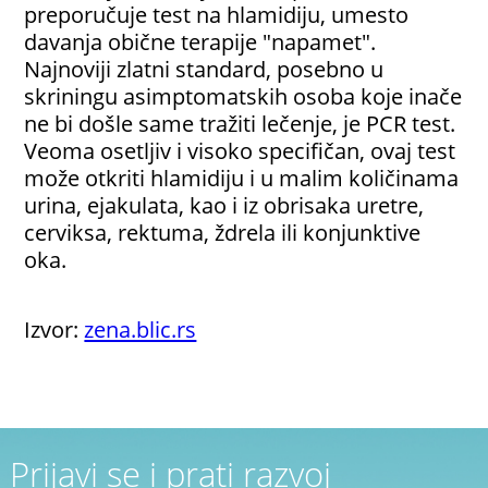
preporučuje test na hlamidiju, umesto
davanja obične terapije "napamet".
Najnoviji zlatni standard, posebno u
skriningu asimptomatskih osoba koje inače
ne bi došle same tražiti lečenje, je PCR test.
Veoma osetljiv i visoko specifičan, ovaj test
može otkriti hlamidiju i u malim količinama
urina, ejakulata, kao i iz obrisaka uretre,
cerviksa, rektuma, ždrela ili konjunktive
oka.
Izvor:
zena.blic.rs
Prijavi se i prati razvoj