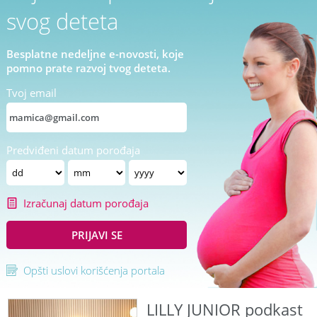
svog deteta
Besplatne nedeljne e-novosti, koje
pomno prate razvoj tvog deteta.
Tvoj email
Predviđeni datum porođaja
Izračunaj datum porođaja
PRIJAVI SE
Opšti uslovi korišćenja portala
LILLY JUNIOR podkast