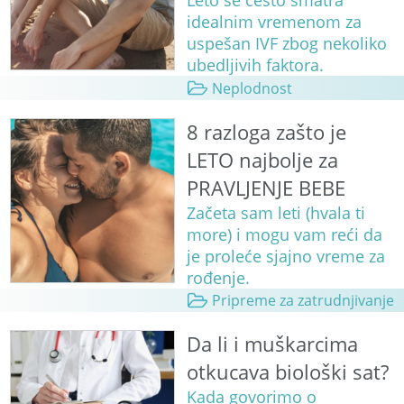
Leto se često smatra
idealnim vremenom za
uspešan IVF zbog nekoliko
ubedljivih faktora.
Neplodnost
8 razloga zašto je
LETO najbolje za
PRAVLJENJE BEBE
Začeta sam leti (hvala ti
more) i mogu vam reći da
je proleće sjajno vreme za
rođenje.
Pripreme za zatrudnjivanje
Da li i muškarcima
otkucava biološki sat?
Kada govorimo o