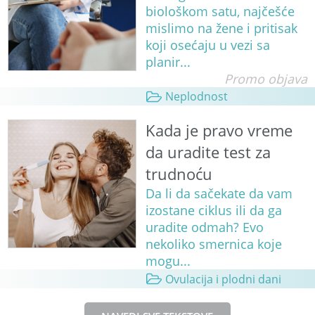
biološkom satu, najčešće
mislimo na žene i pritisak
koji osećaju u vezi sa
planir...
Promo objava
Neplodnost
Kada je pravo vreme
da uradite test za
trudnoću
Da li da sačekate da vam
izostane ciklus ili da ga
uradite odmah? Evo
nekoliko smernica koje
mogu...
Ovulacija i plodni dani