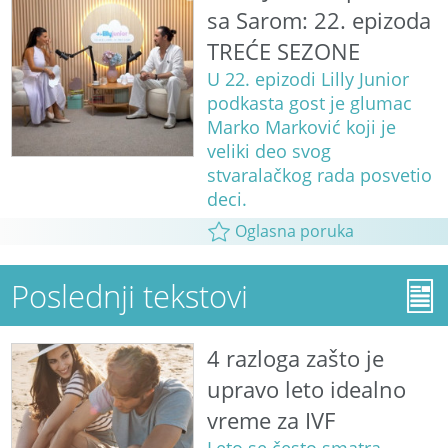
sa Sarom: 22. epizoda
TREĆE SEZONE
U 22. epizodi Lilly Junior
podkasta gost je glumac
Marko Marković koji je
veliki deo svog
stvaralačkog rada posvetio
deci.
Oglasna poruka
Poslednji tekstovi
4 razloga zašto je
upravo leto idealno
vreme za IVF