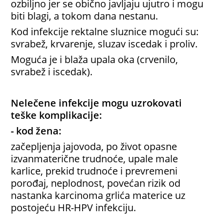
ozbiljno jer se obično javljaju ujutro i mogu
biti blagi, a tokom dana nestanu.
Kod infekcije rektalne sluznice mogući su:
svrabež, krvarenje, sluzav iscedak i proliv.
Moguća je i blaža upala oka (crvenilo,
svrabež i iscedak).
Nelečene infekcije mogu uzrokovati
teške komplikacije:
- kod žena:
začepljenja jajovoda, po život opasne
izvanmaterične trudnoće, upale male
karlice, prekid trudnoće i prevremeni
porođaj, neplodnost, povećan rizik od
nastanka karcinoma grlića materice uz
postojeću HR-HPV infekciju.