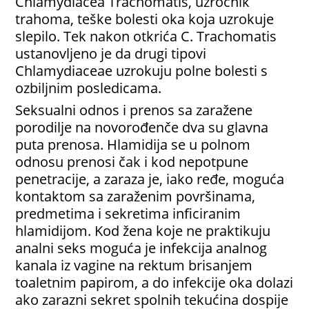
Chlamydiacea Trachomatis, uzročnik
trahoma, teške bolesti oka koja uzrokuje
slepilo. Tek nakon otkrića C. Trachomatis
ustanovljeno je da drugi tipovi
Chlamydiaceae uzrokuju polne bolesti s
ozbiljnim posledicama.
Seksualni odnos i prenos sa zaražene
porodilje na novorođenče dva su glavna
puta prenosa. Hlamidija se u polnom
odnosu prenosi čak i kod nepotpune
penetracije, a zaraza je, iako ređe, moguća
kontaktom sa zaraženim površinama,
predmetima i sekretima inficiranim
hlamidijom. Kod žena koje ne praktikuju
analni seks moguća je infekcija analnog
kanala iz vagine na rektum brisanjem
toaletnim papirom, a do infekcije oka dolazi
ako zarazni sekret spolnih tekućina dospije