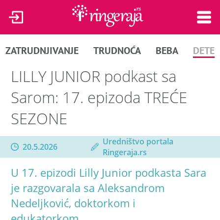
ZATRUDNJIVANJE
TRUDNOĆA
BEBA
DETE
LILLY JUNIOR podkast sa
Sarom: 17. epizoda TREĆE
SEZONE
Uredništvo portala
20.5.2026
Ringeraja.rs
U 17. epizodi Lilly Junior podkasta Sara
je razgovarala sa Aleksandrom
Nedeljković, doktorkom i
edukatorkom.