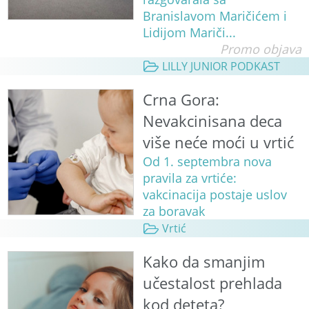
Branislavom Maričićem i
Lidijom Mariči...
Promo objava
LILLY JUNIOR PODKAST
Crna Gora:
Nevakcinisana deca
više neće moći u vrtić
Od 1. septembra nova
pravila za vrtiće:
vakcinacija postaje uslov
za boravak
Vrtić
Kako da smanjim
učestalost prehlada
kod deteta?