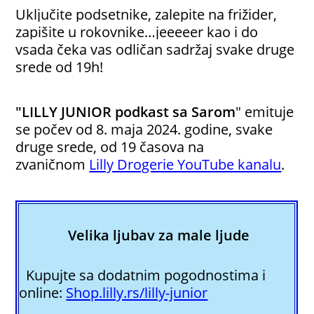
Uključite 
podsetnike, zalepite na frižider, 
zapišite u rokovnike…jeeeeer kao i do 
vsada čeka vas odličan sadržaj svake druge 
srede od 19h!
"LILLY JUNIOR podkast sa Sarom
" emituje
se počev od 8. maja 2024. godine, svake
druge srede, od 19 časova na
zvaničnom
Lilly Drogerie YouTube kanalu
.
Velika ljubav za male ljude
Kupujte sa dodatnim pogodnostima i
online:
Shop.lilly.rs/lilly-junior