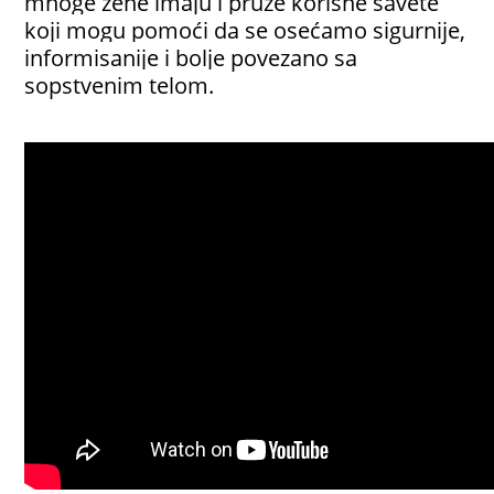
mnoge žene imaju i pruže korisne savete 
koji mogu pomoći da se osećamo sigurnije, 
informisanije i bolje povezano sa 
sopstvenim telom.