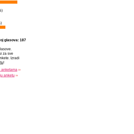
%
)
%
)
oj glasova: 187
lasove.
si za sve
nkete. Izradi
tu
!
s anketama
oju anketu