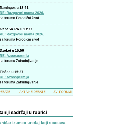
flamingos u 13:51
RE: Razgovori mama 2026.
sa foruma
Porodični život
IvanaSK RR u 13:33
RE: Razgovori mama 2026.
sa foruma
Porodični život
Dzeket u 15:56
RE: Azoospermija
sa foruma
Zatrudnjivanje
Tinčee u 15:37
RE: Azoospermija
sa foruma
Zatrudnjivanje
DEBATE
AKTIVNE DEBATE
SVI FORUMI
taniji sadržaji u rubrici
ničar izumeo uređaj koji spasava