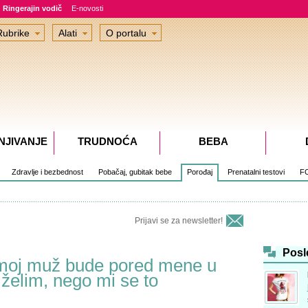
Ringerajin vodič
E-novosti
Rubrike
Alati
O portalu
NJIVANJE
TRUDNOĆA
BEBA
Zdravlje i bezbednost
Pobačaj, gubitak bebe
Porođaj
Prenatalni testovi
F
Prijavi se za newsletter!
Posl
moj muž bude pored mene u
 želim, nego mi se to