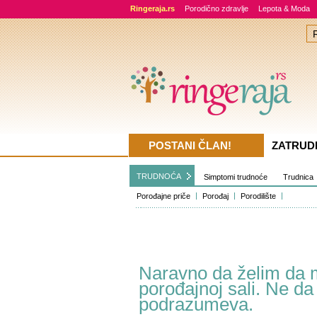
Ringeraja.rs
Porodično zdravlje
Lepota & Moda
POSTANI ČLAN!
ZATRUD
TRUDNOĆA
Simptomi trudnoće
Trudnica
Porođajne priče
Porođaj
Porodilište
Naravno da želim da 
porođajnoj sali. Ne da
podrazumeva.