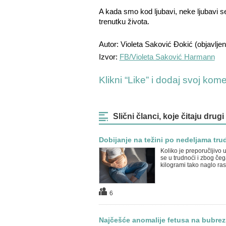
A kada smo kod ljubavi, neke ljubavi 
trenutku života.
Autor: Violeta Saković Đokić (objavlje
Izvor:
FB/Violeta Saković Harmann
Klikni “Like” i dodaj svoj kom
Slični članci, koje čitaju drugi
Dobijanje na težini po nedeljama tr
Koliko je preporučljivo u
se u trudnoći i zbog če
kilogrami tako naglo ra
6
Najčešće anomalije fetusa na bubre