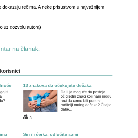
se dokazuju rečima. A neke prisustvom u najvažnijem
no uz dozvolu autora)
entar na članak:
 korisnici
udnoće
13 znakova da očekujete dečaka
gojiti
Da li je moguće da postoje
ga
očigledni znaci koji nam mogu
stu?
reći da ćemo biti ponosni
roditelji malog dečaka? Čitajte
dalje...
3
zima
Sin ili ćerka, odlučite sami