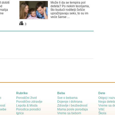
t dobiti
Može li da se tempira pol
od
deteta? Po nekim teorijama,
malija
što budući roditelji češće
ene
upražnjavaju seks, to su im
veće šanse ...
3
Rubrike
Beba
Dete
e
Porodični život
Sve o bebama
Odgoj i razv
Porodično zdravlje
Dojenje i dohrana
Nega detet
nost
Lepota & Moda
Zdravlje i bezbednost
Vreme sa d
 bebe
Porodica porodici
Mama posle porođaja
Vrtić
Igrice
Vreme sa bebom
Škola