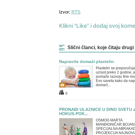
Izvor:
RTS
Klikni “Like” i dodaj svoj kom
Slični članci, koje čitaju drugi
Napravite domaći plastelin
Plastelin se preporučuj
uzrast preko 2 godine, j
pomaže razvoju fine mot
Evo saveta kako da nap
domaći...
6
PRONAĐI ULAZNICE U DINO SVETU 
HOKUS-POK...
OSMOG MARTA
MANĐIONIČAR BOJAN 
SPECIJALNA ABRAKA
PROJEKCIJA NAJNOVI