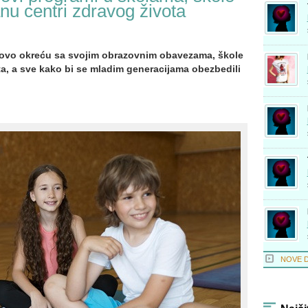
nu centri zdravog života
novo okreću sa svojim obrazovnim obavezama, škole
a, a sve kako bi se mladim generacijama obezbedili
NOVE 