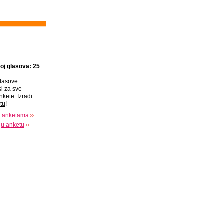
oj glasova: 25
lasove.
si za sve
nkete. Izradi
tu
!
s anketama
oju anketu