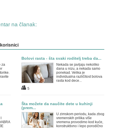
entar na članak:
 korisnici
Bolovi rasta - šta svaki roditelj treba da...
e za
Nekada se javljaju nekoliko
er
dana u nizu, a nekada samo
orike.
ponekad. Velika je
ravite
individualna različitost bolova
rasta kod dece...
5
za
Šta možete da naučite dete u kuhinji
(prem...
U zimskom periodu, kada zbog
I
vremenskih prilika više
DABRA
vremena provodimo kod kuće,
JE
konstruktivno i lepo porodično