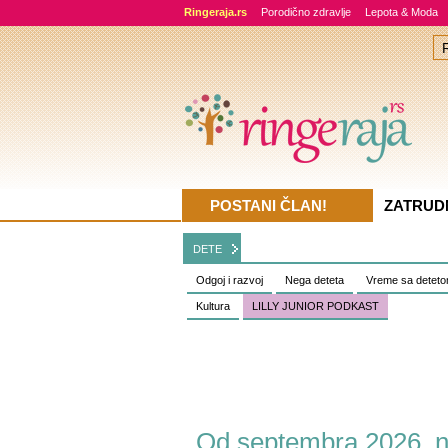
Ringeraja.rs
Porodično zdravlje
Lepota & Moda
POSTANI ČLAN!
ZATRUD
DETE
Odgoj i razvoj
Nega deteta
Vreme sa detet
Kultura
LILLY JUNIOR PODKAST
Od septembra 2026. n