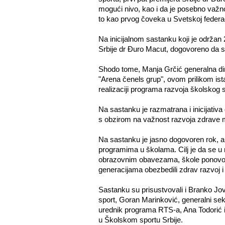
mogući nivo, kao i da je posebno važno
to kao prvog čoveka u Svetskoj federaci
Na inicijalnom sastanku koji je održan
Srbije dr Đuro Macut, dogovoreno da s
Shodo tome, Manja Grčić generalna dir
"Arena čenels grup", ovom prilikom istak
realizaciji programa razvoja školskog s
Na sastanku je razmatrana i inicijativa
s obzirom na važnost razvoja zdrave mo
Na sastanku je jasno dogovoren rok, a
programima u školama. Cilj je da se 
obrazovnim obavezama, škole ponovo p
generacijama obezbedili zdrav razvoj i 
Sastanku su prisustvovali i Branko Jov
sport, Goran Marinković, generalni se
urednik programa RTS-a, Ana Todorić i
u Školskom sportu Srbije.