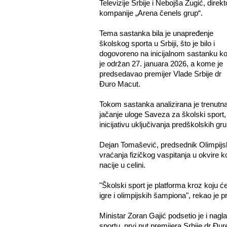
Televizije Srbije i Nebojša Žugić, direkt
kompanije „Arena čenels grup“.
Tema sastanka bila je unapređenje
školskog sporta u Srbiji, što je bilo i
dogovoreno na inicijalnom sastanku koj
je održan 27. januara 2026, a kome je
predsedavao premijer Vlade Srbije dr
Đuro Macut.
Tokom sastanka analizirana je trenutna
jačanje uloge Saveza za školski sport,
inicijativu uključivanja predškolskih gr
Dejan Tomašević, predsednik Olimpijsk
vraćanja fizičkog vaspitanja u okvire k
nacije u celini.
"Školski sport je platforma kroz koju 
igre i olimpijskih šampiona", rekao je
Ministar Zoran Gajić podsetio je i nagl
sportu, prvi put premijera Srbije dr Đur