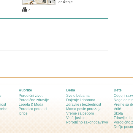
druženje...
4
Rubrike
Beba
Dete
e
Porodični život
Sve o bebama
Odgoj i razv
Porodično zdravlje
Dojenje i dohrana
Nega detet
nost
Lepota & Moda
Zdravlje i bezbednost
Vreme sa d
 bebe
Porodica porodici
Mama posle porođaja
Vrtić
Igrice
Vreme sa bebom
Škola
Vrtić, jaslice
Zdravlje i 
Porodično zakonodavstvo
Porodično 
Dečje pesm