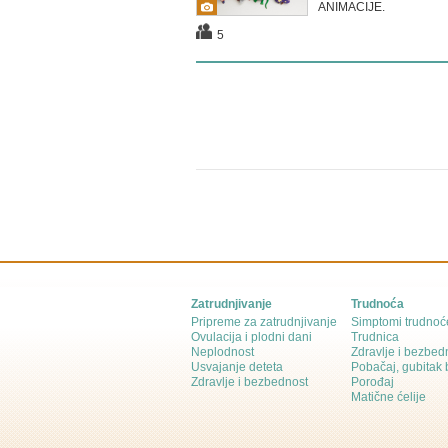
ANIMACIJE.
5
Zatrudnjivanje
Trudnoća
Pripreme za zatrudnjivanje
Simptomi trudnoć
Ovulacija i plodni dani
Trudnica
Neplodnost
Zdravlje i bezbed
Usvajanje deteta
Pobačaj, gubitak
Zdravlje i bezbednost
Porođaj
Matične ćelije