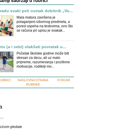
taniji sadržaji u rubrici
adu svaki peti osmak dobitnik „Vu...
Mala matura završena je
polaganjem izbornog predmeta, a
pored uspeha na testovima, ono što
se računa pri upisu je svakak...
u (a i sebi) olakšati povratak u...
Početak školske godine može biti
stresan za decu, ali uz malo
pripreme, razumevanja i pozitivne
motivacije, roditelji mo...
RUBRICI
NASLOVNA STRANA
FORUMI
RUBRIKE
a
ver
ecicom gledate