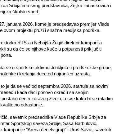
 da Srbija ima svog predstavnika, Željka Tanaskovića i
ji za školski sport.
 27. januara 2026. kome je predsedavao premijer Vlade
e ovom projektu pruži i snažna medijska podrška.
ektorka RTS-a i Nebojša Žugić direktor kompanija
li su da će se njihove kuće u potpunosti priključiti
porta.
 da se u sportske aktivnosti uključe i predškolske grupe,
torike i kretanja dece od najranijeg uzrasta.
 to je da se već od septembra 2026. startuje sa novim
u mesecu kada đaci ponovo okreću sa svojim
ostanu centri zdravog života, a sve kako bi se mladim
kvalitetno odrastanje.
ičić, savetnik predsednika Vlade Republike Srbije za
kretar Sportskog saveza Srbije, Saša Barbulović,
z kompanije "Arena čenels grup" i Uroš Savić, savetnik