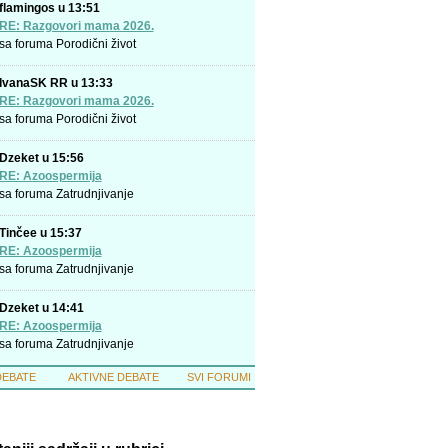
flamingos u 13:51
RE: Razgovori mama 2026.
sa foruma
Porodični život
IvanaSK RR u 13:33
RE: Razgovori mama 2026.
sa foruma
Porodični život
Dzeket u 15:56
RE: Azoospermija
sa foruma
Zatrudnjivanje
Tinčee u 15:37
RE: Azoospermija
sa foruma
Zatrudnjivanje
Dzeket u 14:41
RE: Azoospermija
sa foruma
Zatrudnjivanje
DEBATE
AKTIVNE DEBATE
SVI FORUMI