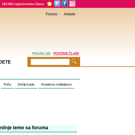
164.803 registrovana člana
Forumi
Ankete
PRIJAVI SE!
POSTANI ČLAN!
DETE
Priče
Dečiji kutak
Kreativno roditeljstvo
ednje teme sa foruma