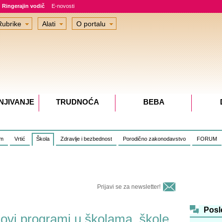
Ringerajin vodič
E-novosti
Rubrike
Alati
O portalu
NJIVANJE
TRUDNOĆA
BEBA
om
Vrtić
Škola
Zdravlje i bezbednost
Porodično zakonodavstvo
FORUM
Prijavi se za newsletter!
Posl
ovi programi u školama, škole