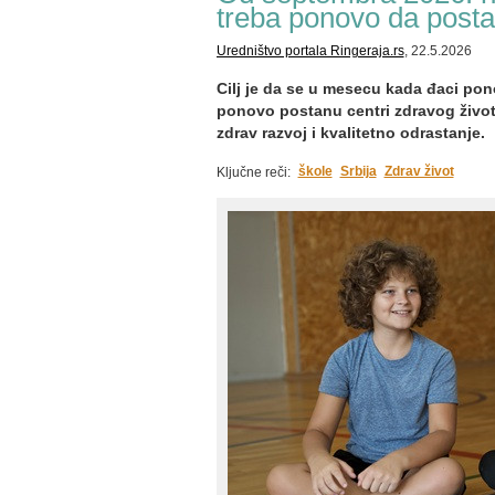
treba ponovo da posta
Uredništvo portala Ringeraja.rs
, 22.5.2026
Cilj je da se u mesecu kada đaci po
ponovo postanu centri zdravog život
zdrav razvoj i kvalitetno odrastanje.
škole
Srbija
Zdrav život
Ključne reči: