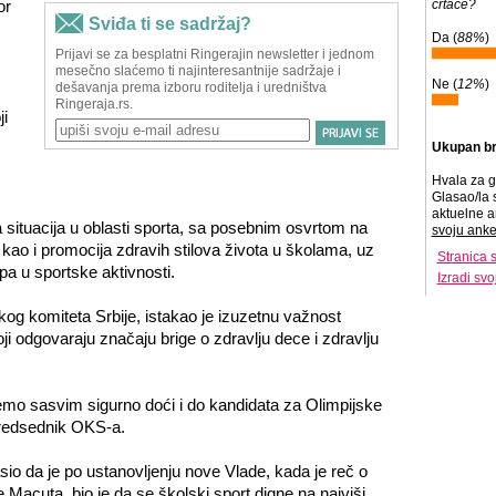
or
crtace?
Da (
88%
)
Ne (
12%
)
i
Ukupan br
Hvala za g
Glasao/la 
aktuelne a
 situacija u oblasti sporta, sa posebnim osvrtom na
svoju anke
 kao i promocija zdravih stilova života u školama, uz
Stranica 
upa u sportske aktivnosti.
Izradi sv
og komiteta Srbije, istakao je izuzetnu važnost
oji odgovaraju značaju brige o zdravlju dece i zdravlju
ćemo sasvim sigurno doći i do kandidata za Olimpijske
 predsednik OKS-a.
asio da je po ustanovljenju nove Vlade, kada je reč o
e Macuta, bio je da se školski sport digne na najviši