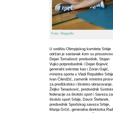
Foto: Magnific
U sedištu Olimpijskog komiteta Srbije
održan je sastanak kom su prisustvova
Dejan Tomašević predsednik, Stojan
Vujko potpredsednik i Dejan Bojović
generalni sekretar kao i Zoran Gajić,
ministra sporta u Vladi Republike Srbij
Ivan Ćilerdžić, zamenik ministra prosv
za predškolsko i školsko obrazovanje,
Željko Tanasković, predsednik Svetsk
federacije za školski sport i Saveza za
školski sport Srbije, Davor Štefanek,
predsednik Sportskog saveza Srbije,
Manja Grčić, generalna direktorka Rad