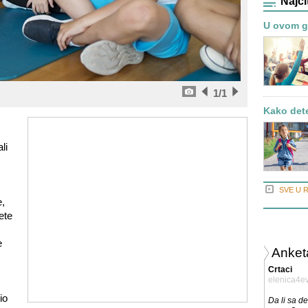
Najči
U ovom gr
1
/1
Kako detet
li
SVE U 
e,
ete
e
Anket
Crtaci
elenica4e
io
Da li sa d