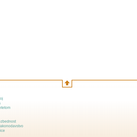
oj
a
etetom
bezbednost
zakonodavstvo
ice