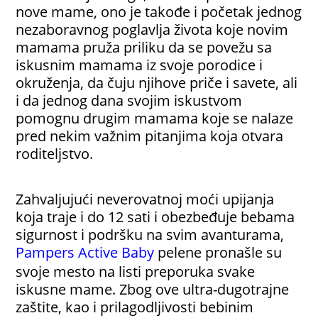
nove mame, ono je takođe i početak jednog
nezaboravnog poglavlja života koje novim
mamama pruža priliku da se povežu sa
iskusnim mamama iz svoje porodice i
okruženja, da čuju njihove priče i savete, ali
i da jednog dana svojim iskustvom
pomognu drugim mamama koje se nalaze
pred nekim važnim pitanjima koja otvara
roditeljstvo.
Zahvaljujući neverovatnoj moći upijanja
koja traje i do 12 sati i obezbeđuje bebama
sigurnost i podršku na svim avanturama,
Pampers Active Baby
pelene pronašle su
svoje mesto na listi preporuka svake
iskusne mame. Zbog ove ultra-dugotrajne
zaštite, kao i prilagodljivosti bebinim