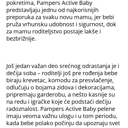
pokretima, Pampers Active Baby
predstavljaju jednu od najkorisnijih
preporuka za svaku novu mamu, jer bebi
pruža vrhunsku udobnost i sigurnost, dok
za mamu roditeljstvo postaje lakše i
bezbrižnije.
Još jedan važan deo srećnog odrastanja je i
dečija soba – roditelji još pre rođenja bebe
biraju krevetac, komodu za presvlačenje,
odlučuju o bojama zidova i dekoracijama,
pripremaju garderobu, a nešto kasnije su
na redu i igračke koje će podstaći dečiju
radoznalost.
Pampers Active Baby
pelene
imaju veoma važnu ulogu i u tom periodu,
kada bebe polako počinju da upoznaju svet