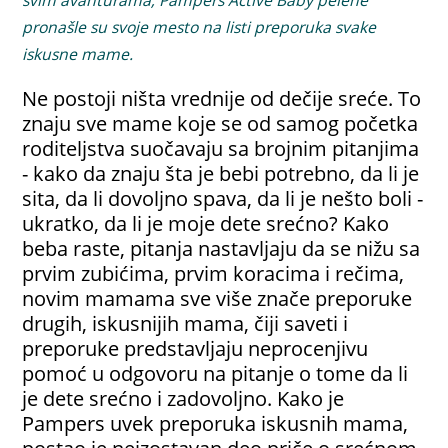
svim avanturama, Pampers Active Baby pelene
pronašle su svoje mesto na listi preporuka svake
iskusne mame.
Ne postoji ništa vrednije od dečije sreće. To
znaju sve mame koje se od samog početka
roditeljstva suočavaju sa brojnim pitanjima
- kako da znaju šta je bebi potrebno, da li je
sita, da li dovoljno spava, da li je nešto boli -
ukratko, da li je moje dete srećno? Kako
beba raste, pitanja nastavljaju da se nižu sa
prvim zubićima, prvim koracima i rečima,
novim mamama sve više znače preporuke
drugih, iskusnijih mama, čiji saveti i
preporuke predstavljaju neprocenjivu
pomoć u odgovoru na pitanje o tome da li
je dete srećno i zadovoljno. Kako je
Pampers uvek preporuka iskusnih mama,