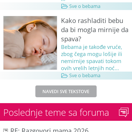
Sve o bebama
Kako rashladiti bebu
da bi mogla mirnije da
spava?
Bebama je takođe vruće,
zbog čega mogu lošije ili
nemirnije spavati tokom
ovih vrelih letnjih noć...
Sve o bebama
NAVEDI SVE TEKSTOVE
Poslednje teme sa foruma
RE: Razgovori mama 2026.