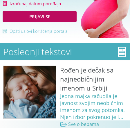
Izračunaj datum porođaja
PRIJAVI SE
Opšti uslovi korišćenja portala
Poslednji tekstovi
Rođen je dečak sa
najneobičnijim
imenom u Srbiji
Jedna majka začudila je
javnost svojim neobičnim
imenom za svog potomka.
Njen izbor pokrenuo je l...
Sve o bebama