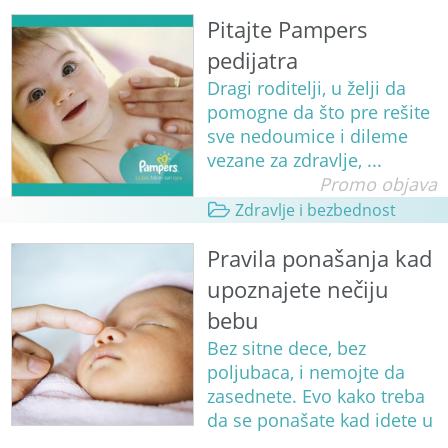
Pitajte Pampers
pedijatra
Dragi roditelji, u želji da
pomogne da što pre rešite
sve nedoumice i dileme
vezane za zdravlje, ...
Promo objava
Zdravlje i bezbednost
Pravila ponašanja kad
upoznajete nečiju
bebu
Bez sitne dece, bez
poljubaca, i nemojte da
zasednete. Evo kako treba
da se ponašate kad idete u
...