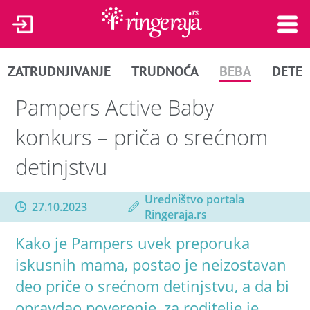
ZATRUDNJIVANJE
TRUDNOĆA
BEBA
DETE
Pampers Active Baby
konkurs – priča o srećnom
detinjstvu
Uredništvo portala
27.10.2023
Ringeraja.rs
Kako je Pampers uvek preporuka
iskusnih mama, postao je neizostavan
deo priče o srećnom detinjstvu, a da bi
opravdao poverenje, za roditelje je