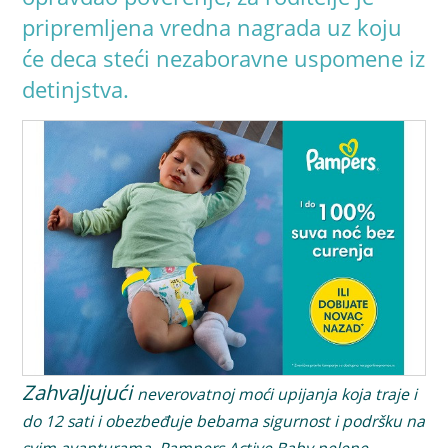
pripremljena vredna nagrada uz koju
će deca steći nezaboravne uspomene iz
detinjstva.
Zahvaljujući
neverovatnoj moći upijanja koja traje i
do 12 sati i obezbeđuje bebama sigurnost i podršku na