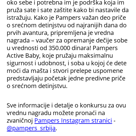
oko sebe i potrebna im je podrška koja im
pruža sate i sate zaštite kako bi nastavile da
istražuju. Kako je Pampers važan deo priče
o srećnom detinjstvu od najranijih dana do
prvih avantura, pripremljena je vredna
nagrada – vaučer za opremanje dečije sobe
u vrednosti od 350.000 dinara! Pampers
Active Baby, koje pružaju maksimalnu
sigurnost i udobnost, i soba u kojoj će dete
moći da mašta i stvori prelepe uspomene
predstavljaju početak jedne predivne priče
o srećnom detinjstvu.
Sve informacije i detalje o konkursu za ovu
vrednu nagradu možete pronaći na
zvaničnoj
Pampers Instagram stranici
-
@pampers_srbija
.