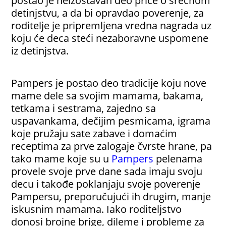
postao je neizostavan deo priče o srećnom
detinjstvu, a da bi opravdao poverenje, za
roditelje je pripremljena vredna nagrada uz
koju će deca steći nezaboravne uspomene
iz detinjstva.
Pampers je postao deo tradicije koju nove
mame dele sa svojim mamama, bakama,
tetkama i sestrama, zajedno sa
uspavankama, dečijim pesmicama, igrama
koje pružaju sate zabave i domaćim
receptima za prve zalogaje čvrste hrane, pa
tako mame koje su u
Pampers
pelenama
provele svoje prve dane sada imaju svoju
decu i takođe poklanjaju svoje poverenje
Pampersu, preporučujući ih drugim, manje
iskusnim mamama. Iako roditeljstvo
donosi brojne brige, dileme i probleme za