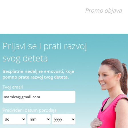
Promo objava
Prijavi se i prati razvoj
svog deteta
Besplatne nedeljne e-novosti, koje
pomno prate razvoj tvog deteta.
Tvoj email
Predviđeni datum porođaja