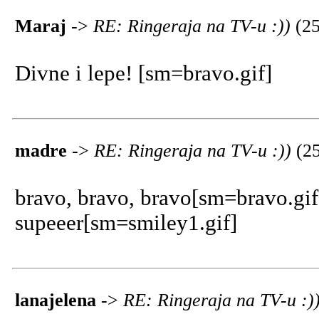
Maraj
->
RE: Ringeraja na TV-u :))
(2
Divne i lepe! [sm=bravo.gif]
madre
->
RE: Ringeraja na TV-u :))
(2
bravo, bravo, bravo[sm=bravo.gif] 
supeeer[sm=smiley1.gif]
lanajelena
->
RE: Ringeraja na TV-u :)