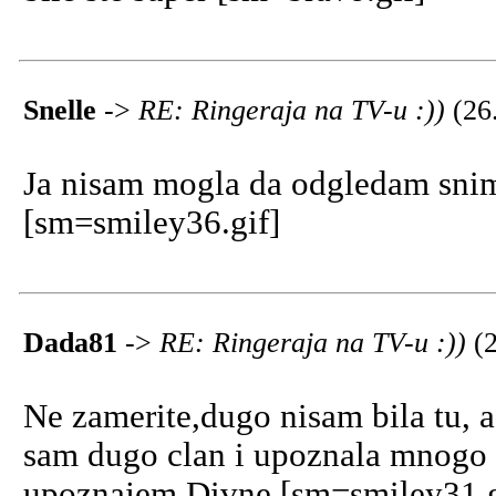
Snelle
->
RE: Ringeraja na TV-u :))
(26
Ja nisam mogla da odgledam snim
[sm=smiley36.gif]
Dada81
->
RE: Ringeraja na TV-u :))
(
Ne zamerite,dugo nisam bila tu, 
sam dugo clan i upoznala mnogo 
upoznajem.Divne [sm=smiley31.g