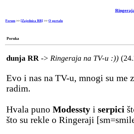
Ringeraja
Forum
>>
[Zajednica RR]
>>
O portalu
Poruka
dunja RR
->
Ringeraja na TV-u :))
(24
Evo i nas na TV-u, mnogi su me z
radim.
Hvala puno
Modessty
i
serpici
š
što su rekle o Ringeraji [sm=smil