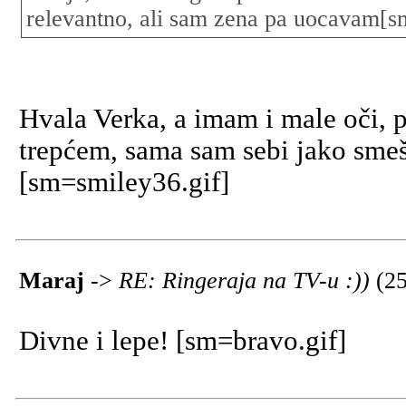
relevantno, ali sam zena pa uocavam[s
Hvala Verka, a imam i male oči, 
trepćem, sama sam sebi jako smeš
[sm=smiley36.gif]
Maraj
->
RE: Ringeraja na TV-u :))
(2
Divne i lepe! [sm=bravo.gif]