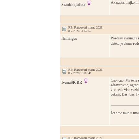
Axaxaxa, majko mila
Stanickajedina
RE: Razgovori mama 2026.
8.7.2026 11:52:57
Pozdrav starim,a 
flamingos
detetu je danas ro
RE: Razgovori mama 2026.
8.7.2026 19:07:41
Cao, cao. Mi žene 
IvanaSK RR
zdravstvene, ograni
vremena vise vezbi
čekam. Bas, bas. P
_______________
Jer smo tako u mog
RE: Razgovori mama 2026.