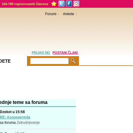
164.789 registrovanih članova
Forumi
Ankete
PRIJAVI SE!
POSTANI ČLAN!
DETE
ednje teme sa foruma
Dzeket u 15:56
RE: Azoospermija
sa foruma
Zatrudnjivanje