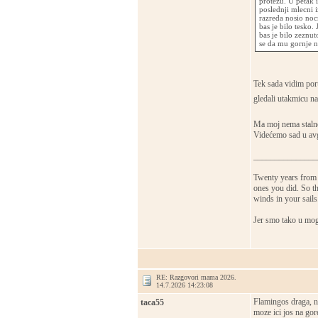
protezu. U petak 
poslednji mlecni 
razreda nosio noc
bas je bilo tesko. 
bas je bilo zeznut
se da mu gornje ne
Tek sada vidim poru
gledali utakmicu n
Ma moj nema stalne
Videćemo sad u avgu
_______________
Twenty years from 
ones you did. So th
winds in your sail
Jer smo tako u mog
RE: Razgovori mama 2026.
14.7.2026 14:23:08
Flamingos draga, ni
taca55
moze ici jos na gor