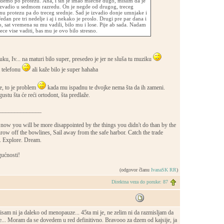
idemo po protezu. Ana, i sin je imao mlecne dugo, mislim da je
izvadio u sedmom razredu. On je negde od drugog, treceg
nu protezu pa do treceg srednje. Sad je izvadio donje umnjake i
Jedan pre tri nedelje i aj i nekako je proslo. Drugi pre par dana i
o, sat vremena su mu vadili, bilo mu i lose. Pije ab sada. Nadam
ce vise vaditi, bas mu je ovo bilo stresno.
ku, Iv... na maturi bilo super, presedeo je jer ne sluša tu muziku
a telefonu
ali kaže bilo je super hahaha
, to je problem
kada mu ispadnu te dvojke nema šta da ih zameni.
stu šta će reći ortodont, šta predlaže.
______________
now you will be more disappointed by the things you didn't do than by the
row off the bowlines, Sail away from the safe harbor. Catch the trade
s. Explore. Dream.
ućnosti!
(odgovor članu
IvanaSK RR
)
Direktna veza do poruke: 87
sam ni ja daleko od menopauze... 45ta mi je, ne zelim ni da razmisljam da
e... Moram da se dovedem u red definitivno. Bravooo za dzem od kajsije, ja