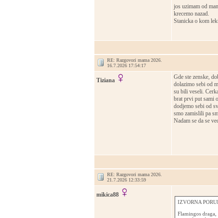
jos uzimam od ma
krecemo nazad.
Stanicka o kom lek
RE: Razgovori mama 2026.
16.7.2026 17:54:17
Gde ste zenske, dob
Tiziana
dolazimo sebi od ma
su bili veseli. Cer
brat prvi put sami o
dodjemo sebi od sve
smo zamislili pa sm
Nadam se da se vec
RE: Razgovori mama 2026.
21.7.2026 12:33:59
mikica88
IZVORNA PORUK
Flamingos draga, 