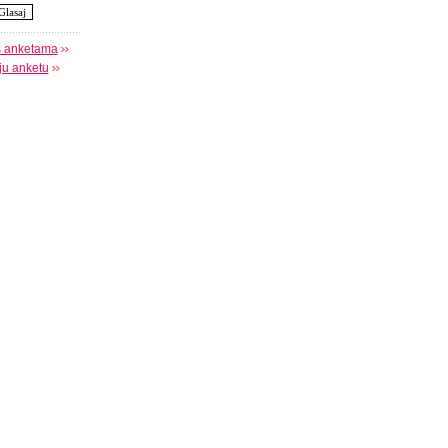
s anketama
oju anketu