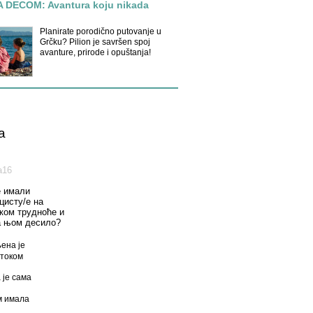
A DECOM: Avantura koju nikada
Planirate porodično putovanje u
Grčku? Pilion je savršen spoj
avanture, prirode i opuštanja!
a
а16
е имали
цисту/е на
оком трудноће и
а њом десило?
ена је
током
 је сама
 имала