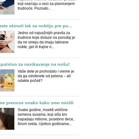
koji osećaju u vezi sa planiranjem
trudnoće. Poznato...
ate skinuti lak sa noktiju pre po...
Jedno od najvažnijih pravila za
trudnice koje dolaze na porođaj je
da ne smeju da imaju lakirane
nokte, gel ili trajne n...
putstvo za navikavanje na nošu!
Vaše dete je prohodalo i vreme je
da ga odviknete od pelena – ali
odakle početi?
ne prenose onako kako smo mislili
Svake godine, insekti veličine
semena susama, koji sišu krv
napadaju milione, posebno dece,
širom sveta. Uprkos godinama...