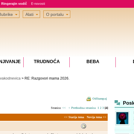
Ringerajin vodič
E-novosti
Rubrike
Alati
O portalu
NJIVANJE
TRUDNOĆA
BEBA
vakodnevica
> RE: Razgovori mama 2026.
Odštampaj
Posl
Stranica:
<<
< Prethodna stranica
1
2
3
[4]
<< Starija tema
Novija tema >>