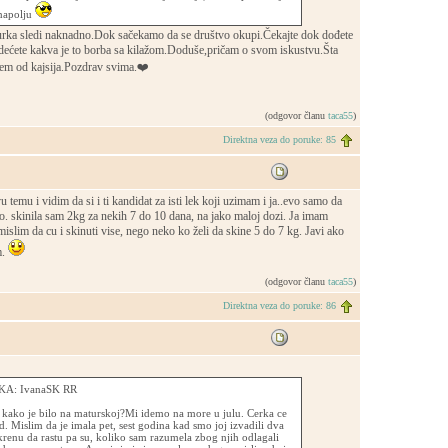
 napolju
urka sledi naknadno.Dok sačekamo da se društvo okupi.Čekajte dok dođete
ećete kakva je to borba sa kilažom.Doduše,pričam o svom iskustvu.Šta
em od kajsija.Pozdrav svima.❤️
(odgovor članu
taca55
)
Direktna veza do poruke: 85
 temu i vidim da si i ti kandidat za isti lek koji uzimam i ja..evo samo da
o. skinila sam 2kg za nekih 7 do 10 dana, na jako maloj dozi. Ja imam
 mislim da cu i skinuti vise, nego neko ko želi da skine 5 do 7 kg. Javi ako
m.
(odgovor članu
taca55
)
Direktna veza do poruke: 86
A: IvanaSK RR
 kako je bilo na maturskoj?Mi idemo na more u julu. Cerka ce
ed. Mislim da je imala pet, sest godina kad smo joj izvadili dva
krenu da rastu pa su, koliko sam razumela zbog njih odlagali