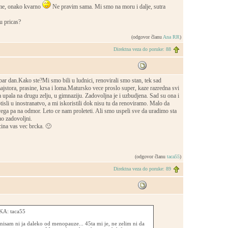
me, onako kvarno
Ne pravim sama. Mi smo na moru i dalje, sutra
u pricas?
(odgovor članu
Ana RR
)
Direktna veza do poruke: 88
ar dan.Kako ste?Mi smo bili u ludnici, renovirali smo stan, tek sad
jstora, prasine, krsa i loma.Matursko vece proslo super, kaze razredna svi
ka upala na drugu zelju, u gimnaziju. Zadovoljna je i uzbudjena. Sad su ona i
tisli u inostranatvo, a mi iskoristili dok nisu tu da renoviramo. Malo da
ga pa na odmor. Leto ce nam proleteti. Ali smo uspeli sve da uradimo sta
o zadovoljni.
ina vas vec brcka. 🙂
(odgovor članu
taca55
)
Direktna veza do poruke: 89
A: taca55
nisam ni ja daleko od menopauze... 45ta mi je, ne zelim ni da