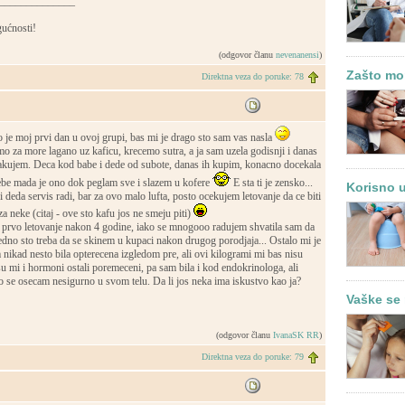
______________
ućnosti!
(odgovor članu
nevenanensi
)
Zašto mor
Direktna veza do poruke: 78
 je moj prvi dan u ovoj grupi, bas mi je drago sto sam vas nasla
o za more lagano uz kaficu, krecemo sutra, a ja sam uzela godisnji i danas
akujem. Deca kod babe i dede od subote, danas ih kupim, konacno docekala
be mada je ono dok peglam sve i slazem u kofere
E sta ti je zensko...
Korisno u
 deda servis radi, bar za ovo malo lufta, posto ocekujem letovanje da ce biti
 neke (citaj - ove sto kafu jos ne smeju piti)
prvo letovanje nakon 4 godine, iako se mnogooo radujem shvatila sam da
edno sto treba da se skinem u kupaci nakon drugog porodjaja... Ostalo mi je
 nikad nesto bila opterecena izgledom pre, ali ovi kilogrami mi bas nisu
 su mi i hormoni ostali poremeceni, pa sam bila i kod endokrinologa, ali
o se osecam nesigurno u svom telu. Da li jos neka ima iskustvo kao ja?
Vaške se 
(odgovor članu
IvanaSK RR
)
Direktna veza do poruke: 79