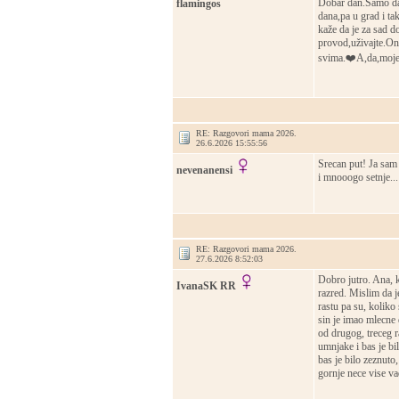
Dobar dan.Samo da
flamingos
dana,pa u grad i ta
kaže da je za sad d
provod,uživajte.On
svima.❤️A,da,moje d
RE: Razgovori mama 2026.
26.6.2026 15:55:56
Srecan put! Ja sam 
nevenanensi
i mnooogo setnje...
RE: Razgovori mama 2026.
27.6.2026 8:52:03
Dobro jutro. Ana, k
IvanaSK RR
razred. Mislim da j
rastu pa su, koliko
sin je imao mlecne
od drugog, treceg r
umnjake i bas je bil
bas je bilo zeznuto
gornje nece vise va