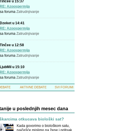
Tinčee u 15:37
RE: Azoospermija
sa foruma
Zatrudnjivanje
Dzeket u 14:41
RE: Azoospermija
sa foruma
Zatrudnjivanje
Tinčee u 12:58
RE: Azoospermija
sa foruma
Zatrudnjivanje
LjubMil u 15:10
RE: Azoospermija
sa foruma
Zatrudnjivanje
DEBATE
AKTIVNE DEBATE
SVI FORUMI
tanije u poslednjih mesec dana
uškarcima otkucava biološki sat?
Kada govorimo o biološkom satu,
najčešće mislimo na žene i pritisak