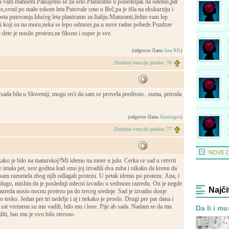
 vam mahnem.Pakujemo se za selo.Planiramo u ponedeljak da odemo,par
ko,svud po malo tokom leta.Putovale smo u Beč,pa je išla na ekskurziju i
osta putovanja.Idućeg leta planiramo za Italiju.Maturanti,želim vam lep
i koji su na moru,neka se lepo odmore,pa u nove radne pobede.Pozdrav
ete je nosilo protezu,ne fiksnu i super je sve.
(odgovor članu
Ana RR
)
Direktna veza do poruke: 76
sada bila u Sloveniji, mogu reći da sam se provela predivno...suma, priroda
(odgovor članu
flamingos
)
Direktna veza do poruke: 77
NOVE 
ako je bilo na maturskoj?Mi idemo na more u julu. Cerka ce sad u cetvrti
e imala pet, sest godina kad smo joj izvadili dva zuba i nikako da krenu da
 sam razumela zbog njih odlagali protezu. U petak idemo po protezu. Ana, i
 dugo, mislim da je poslednji mlecni izvadio u sedmom razredu. On je negde
Najči
azreda nosio nocnu protezu pa do treceg srednje. Sad je izvadio donje
o tesko. Jedan pre tri nedelje i aj i nekako je proslo. Drugi pre par dana i
, sat vremena su mu vadili, bilo mu i lose. Pije ab sada. Nadam se da mu
Da li i m
diti, bas mu je ovo bilo stresno.