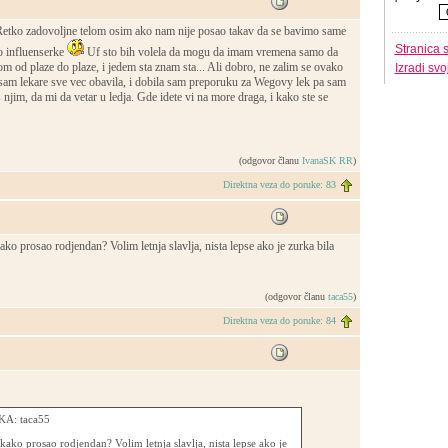
. Retko zadovoljne telom osim ako nam nije posao takav da se bavimo same
Stranica 
o influenserke
Uf sto bih volela da mogu da imam vremena samo da
om od plaze do plaze, i jedem sta znam sta... Ali dobro, ne zalim se ovako
Izradi sv
sam lekare sve vec obavila, i dobila sam preporuku za Wegovy lek pa sam
 njim, da mi da vetar u ledja. Gde idete vi na more draga, i kako ste se
(odgovor članu
IvanaSK RR
)
Direktna veza do poruke: 83
ko prosao rodjendan? Volim letnja slavlja, nista lepse ako je zurka bila
(odgovor članu
taca55
)
Direktna veza do poruke: 84
A: taca55
ako prosao rodjendan? Volim letnja slavlja, nista lepse ako je