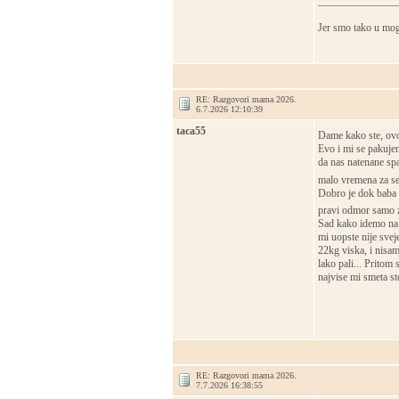
_______________
Jer smo tako u mog
RE: Razgovori mama 2026.
6.7.2026 12:10:39
taca55
Dame kako ste, ovo
Evo i mi se pakujem
da nas natenane sp
malo vremena za se
Dobro je dok baba i
pravi odmor samo za
Sad kako idemo na 
mi uopste nije svej
22kg viska, i nisam
lako pali... Pritom
najvise mi smeta st
RE: Razgovori mama 2026.
7.7.2026 16:38:55