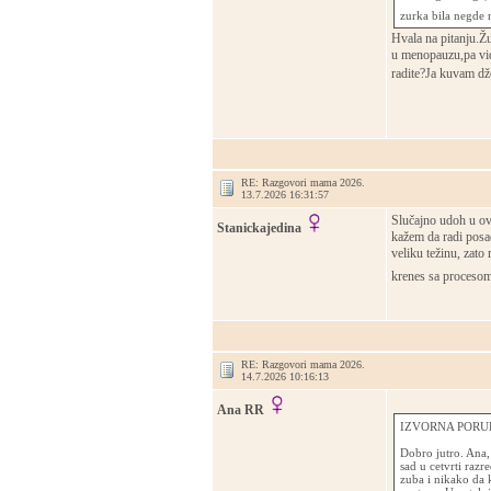
zurka bila negde
Hvala na pitanju.Ž
u menopauzu,pa vid
radite?Ja kuvam dž
RE: Razgovori mama 2026.
13.7.2026 16:31:57
Slučajno udoh u ovu
Stanickajedina
kažem da radi posa
veliku težinu, zato
krenes sa proceso
RE: Razgovori mama 2026.
14.7.2026 10:16:13
Ana RR
IZVORNA PORUK
Dobro jutro. Ana,
sad u cetvrti razr
zuba i nikako da 