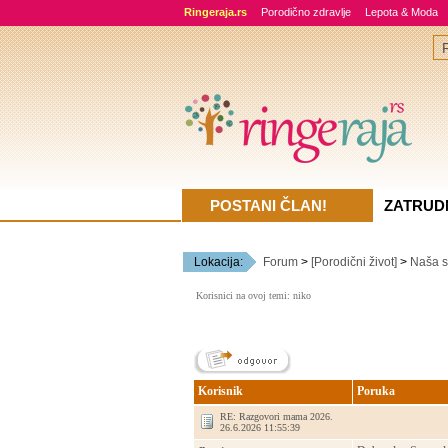
Ringeraja.rs
Porodično zdravlje
Lepota & Moda
POSTANI ČLAN!
ZATRUD
Lokacija:
Forum
>
[Porodični život]
>
Naša s
Korisnici na ovoj temi: niko
Korisnik
Poruka
RE: Razgovori mama 2026.
26.6.2026 11:55:39