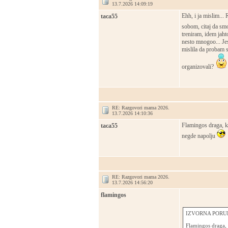
13.7.2026 14:09:19
Ehh, i ja mislim..
taca55
sobom, citaj da sm
treniram, idem jaht
nesto mnogoo... Je
mislila da probam s
organizovali?
RE: Razgovori mama 2026.
13.7.2026 14:10:36
Flamingos draga, ka
taca55
negde napolju
RE: Razgovori mama 2026.
13.7.2026 14:56:20
flamingos
IZVORNA PORUK
Flamingos draga, k