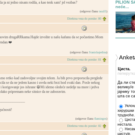
PILION S
 ja ni jedno nisam rodila, a kao tenk sam! jel vezbas?
neće...
(odgovor članu
taca55
)
Direktna veza do poruke: 80
i novim drugaRRkama.Hajde izvolite u našu kafanu da se počastimo.Mom
đendan.❤️
(odgovor članu
Stanickajedina
)
Anket
Direktna veza do poruke: 81
Циста.
пеперутк
smo retko kad zadovoljne svojim telom. Ja bih prvo preporucila preglede
Да ли ст
cila se da ne jedem kasno i uvela neki brzi hod svaki dan. Posle nekog
велику/е 
 i korigovanje jos ishrane 😁Mi idemo sledeće nedelje na more i jedva
јајнику т
olako pripremam neke sitnice da ne zaboravim.
шта се с
______________
Уклоњ
ućnosti!
хируршки 
трудноће.
(odgovor članu
flamingos
)
Циста
нестала.
Direktna veza do poruke: 82
Нисам
цисту/е.