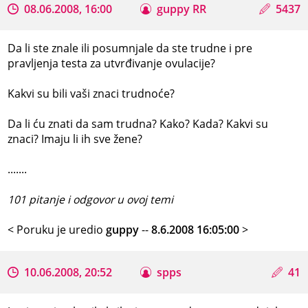
08.06.2008, 16:00
guppy RR
5437
Da li ste znale ili posumnjale da ste trudne i pre
pravljenja testa za utvrđivanje ovulacije?
Kakvi su bili vaši znaci trudnoće?
Da li ću znati da sam trudna? Kako? Kada? Kakvi su
znaci? Imaju li ih sve žene?
.......
101 pitanje i odgovor u ovoj temi
< Poruku je uredio
guppy
--
8.6.2008 16:05:00
>
10.06.2008, 20:52
spps
41