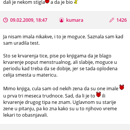
dali je nekom stigla
a da je bio
09.02.2009, 18:47
kumara
1426
Ja nisam imala nikakve, i to je moguce. Saznala sam kad
sam uradila test.
Sto se krvarenja tice, pise po knjigama da je blago
krvarenje poput menstrualnog, ali slabije, moguce u
periodu kad treba da se dobije, jer se tada oplodena
celija smesta u matericu.
Mimo knjiga, cula sam od nekih zena da su one imale
u prva tri meseca trudnoce. Sad, da li je to
ili
krvarenje drugog tipa ne znam. Uglavnom su starije
zene u pitanju, pa ko zna kako su u to njihovo vreme
lekari to obasnjavali.