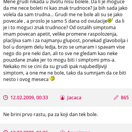
Mene grudi nikada u zivotu nisu bolele. Da li je moguce
da me nece boleti ni kao znak trudnoce? Ja bih sada jako
volela da sam trudna... Grudi me ne bole ali su se jako
povecale , a proslo je samo 5 dana od ovulacije
da li
je i to moguci znak trudnoce? Od ostalih simptoma
imam povecan apetit, velike promene raspolozenja,
placljiva sam i za najmanju glupost, ponekad glavobolja i
bol u donjem delu ledja, brzo se umaram i spavam vise
nego do pre neki dan, ali to sve ne gledam kao neke
pouzdane znake jer to mogu biti i simptomi pms-a.
Nekako mi se cini da su grudi ipak najubedljiviji
simptom, a one me ne bole, tako da sumnjam da ce biti
nesto i ovog meseca
12.02.2009, 00:33
Jacaca
865
Ne brini prvo rastu, pa za koji dan tek bole.