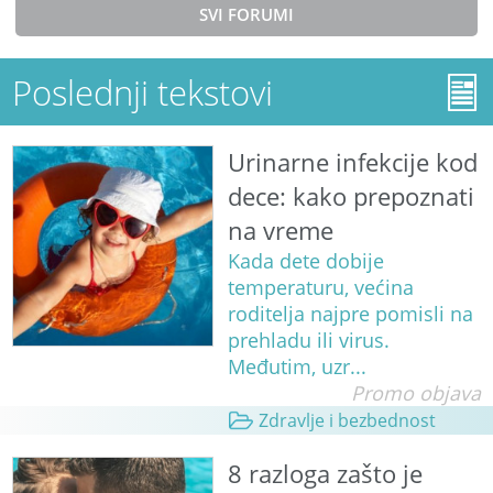
SVI FORUMI
Poslednji tekstovi
Urinarne infekcije kod
dece: kako prepoznati
na vreme
Kada dete dobije
temperaturu, većina
roditelja najpre pomisli na
prehladu ili virus.
Međutim, uzr...
Promo objava
Zdravlje i bezbednost
8 razloga zašto je