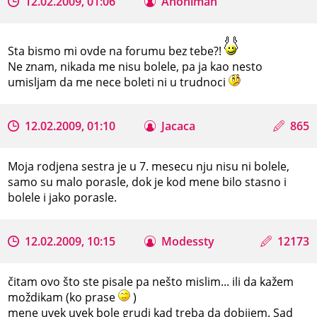
12.02.2009, 01:06
Anoniman
Sta bismo mi ovde na forumu bez tebe?!
Ne znam, nikada me nisu bolele, pa ja kao nesto
umisljam da me nece boleti ni u trudnoci
12.02.2009, 01:10
Jacaca
865
Moja rodjena sestra je u 7. mesecu nju nisu ni bolele,
samo su malo porasle, dok je kod mene bilo stasno i
bolele i jako porasle.
12.02.2009, 10:15
Modessty
12173
čitam ovo što ste pisale pa nešto mislim... ili da kažem
moždikam (ko prase
)
mene uvek uvek bole grudi kad treba da dobijem. Sad