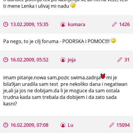
ti mene Lenka i ulivaj mi nadu
13.02.2009, 15:35
kumara
1426
Pa nego, to je cilj foruma - PODRSKA I POMOC!!!!
16.02.2009, 05:52
joja
31
imam pitanje.nowa sam,pozic swima.zadnja
mi je
bila9jan uradila sam test pre nekoliko dana i negatiwan
je,ali ja jos ne dobijam.da li je moguce da sam ostala
trudna kada sam trebala da dobijem i da zato sada
kasni?
16.02.2009, 07:08
Lu
15094