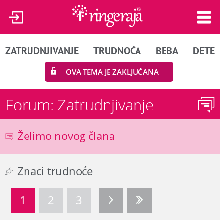
ZATRUDNJIVANJE
TRUDNOĆA
BEBA
DETE
OVA TEMA JE ZAKLJUČANA
Forum: Zatrudnjivanje
Želimo novog člana
Znaci trudnoće
1
2
3