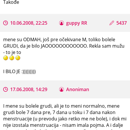
Takođe
10.06.2008, 22:25
guppy RR
5437
mene su ODMAH, još pre očekivane M, toliko bolele
GRUDI, da je bilo JAOOOOOOOOOOOO. Rekla sam mužu
- to je to
I BILO JE :)))))))))
17.06.2008, 14:29
Anoniman
I mene su bolele grudi, ali je to meni normalno, mene
grudi bole 7 dana pre, 7 dana u toku i 7 dana nakon
menstruacije (u prevodu jako retko me ne bole), i dok mi
nije izostala menstruacija - nisam imala pojma. A i dalje