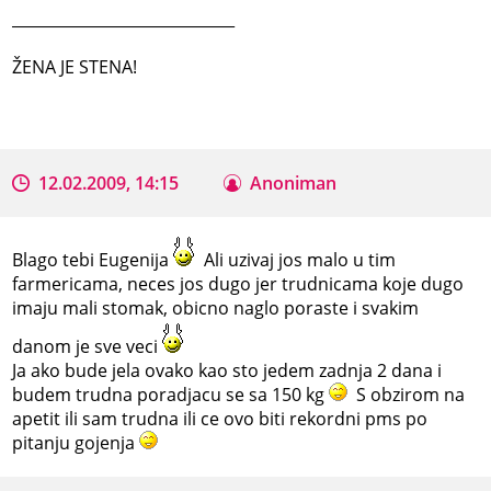
_____________________________
ŽENA JE STENA!
12.02.2009, 14:15
Anoniman
Blago tebi Eugenija
Ali uzivaj jos malo u tim
farmericama, neces jos dugo jer trudnicama koje dugo
imaju mali stomak, obicno naglo poraste i svakim
danom je sve veci
Ja ako bude jela ovako kao sto jedem zadnja 2 dana i
budem trudna poradjacu se sa 150 kg
S obzirom na
apetit ili sam trudna ili ce ovo biti rekordni pms po
pitanju gojenja