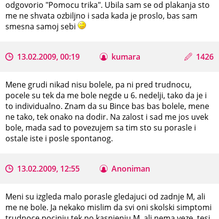
odgovorio "Pomocu trika". Ubila sam se od plakanja sto
me ne shvata ozbiljno i sada kada je proslo, bas sam
smesna samoj sebi
13.02.2009, 00:19
kumara
1426
Mene grudi nikad nisu bolele, pa ni pred trudnocu,
pocele su tek da me bole negde u 6. nedelji, tako da je i
to individualno. Znam da su Bince bas bas bolele, mene
ne tako, tek onako na dodir. Na zalost i sad me jos uvek
bole, mada sad to povezujem sa tim sto su porasle i
ostale iste i posle spontanog.
13.02.2009, 12:55
Anoniman
Meni su izgleda malo porasle gledajuci od zadnje M, ali
me ne bole. Ja nekako mislim da svi oni skolski simptomi
trudnoce pocinju tek po kasnjenju M, ali nema veze, tesi