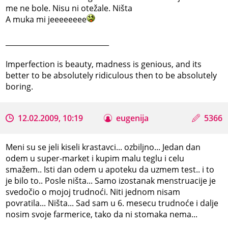
me ne bole. Nisu ni otežale. Ništa
A muka mi jeeeeeeee
_____________________________
Imperfection is beauty, madness is genious, and its
better to be absolutely ridiculous then to be absolutely
boring.
12.02.2009, 10:19
eugenija
5366
Meni su se jeli kiseli krastavci... ozbiljno... Jedan dan
odem u super-market i kupim malu teglu i celu
smažem.. Isti dan odem u apoteku da uzmem test.. i to
je bilo to.. Posle ništa... Samo izostanak menstruacije je
svedočio o mojoj trudnoći. Niti jednom nisam
povratila... Ništa... Sad sam u 6. mesecu trudnoće i dalje
nosim svoje farmerice, tako da ni stomaka nema...