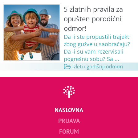
5 zlatnih pravila za
opušten porodični
odmor!
Da li ste propustili trajekt
zbog gužve u saobraćaju?
Da li su vam rezervisali
pogrešnu sobu? Sa ...
Izleti i godišnji odmori
NASLOVNA
PRIJAVA
FORUM