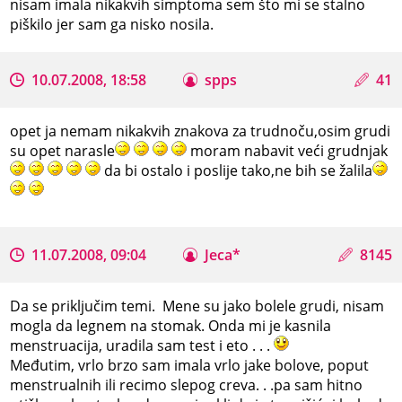
nisam imala nikakvih simptoma sem što mi se stalno
piškilo jer sam ga nisko nosila.
10.07.2008, 18:58
spps
41
opet ja nemam nikakvih znakova za trudnoču,osim grudi
su opet narasle
moram nabavit veći grudnjak
da bi ostalo i poslije tako,ne bih se žalila
11.07.2008, 09:04
Jeca*
8145
Da se priključim temi. Mene su jako bolele grudi, nisam
mogla da legnem na stomak. Onda mi je kasnila
menstruacija, uradila sam test i eto . . .
Međutim, vrlo brzo sam imala vrlo jake bolove, poput
menstrualnih ili recimo slepog creva. . .pa sam hitno