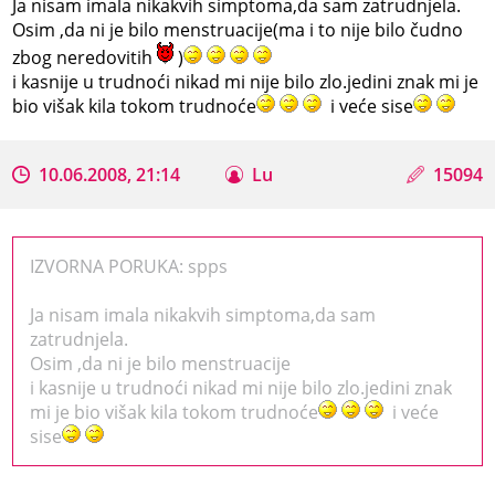
Ja nisam imala nikakvih simptoma,da sam zatrudnjela.
Osim ,da ni je bilo menstruacije(ma i to nije bilo čudno
zbog neredovitih
)
i kasnije u trudnoći nikad mi nije bilo zlo.jedini znak mi je
bio višak kila tokom trudnoće
i veće sise
10.06.2008, 21:14
Lu
15094
IZVORNA PORUKA: spps
Ja nisam imala nikakvih simptoma,da sam
zatrudnjela.
Osim ,da ni je bilo menstruacije
i kasnije u trudnoći nikad mi nije bilo zlo.jedini znak
mi je bio višak kila tokom trudnoće
i veće
sise