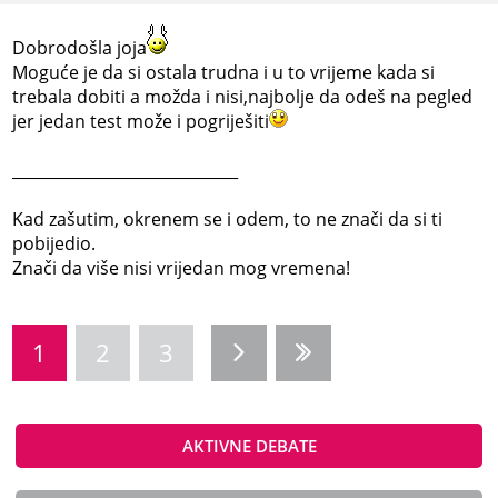
Dobrodošla joja
Moguće je da si ostala trudna i u to vrijeme kada si
trebala dobiti a možda i nisi,najbolje da odeš na pegled
jer jedan test može i pogriješiti
_____________________________
Kad zašutim, okrenem se i odem, to ne znači da si ti
pobijedio.
Znači da više nisi vrijedan mog vremena!
1
2
3
AKTIVNE DEBATE