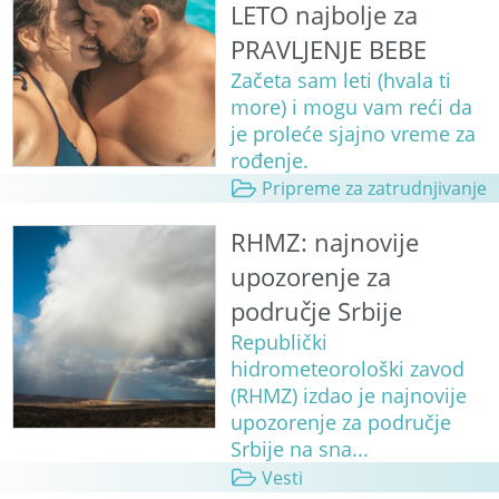
LETO najbolje za
PRAVLJENJE BEBE
Začeta sam leti (hvala ti
more) i mogu vam reći da
je proleće sjajno vreme za
rođenje.
Pripreme za zatrudnjivanje
RHMZ: najnovije
upozorenje za
područje Srbije
Republički
hidrometeorološki zavod
(RHMZ) izdao je najnovije
upozorenje za područje
Srbije na sna...
Vesti