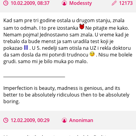
10.02.2009, 08:37
Modessty
12173
Kad sam pre tri godine ostala u drugom stanju, znala
sam to odmah. I to pre izostanka
Ne pitajte me kako.
Nemam pojma! Jednostavno sam znala. U vreme kad je
trebalo da bude menst ja sam uradila test koji je
pokazao
. U 5. nedelji sam otisla na UZ i rekla doktoru
da sam dosla da mi potvrdi trudnocu
. Nisu me bolele
grudi. samo mi je bilo muka po malo.
_____________________________
Imperfection is beauty, madness is genious, and its
better to be absolutely ridiculous then to be absolutely
boring.
12.02.2009, 00:29
Anoniman