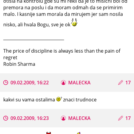
otišla na kontrolu gde su mi rekli da je to mišićni bol od
premora na poslu i da moram odmah da se primirim
malo. I kasnije sam morala da mirujem jer sam nosila
nisko, ali hvala Bogu, sve je ok
_____________________________
The price of discipline is always less than the pain of
regret
Robin Sharma
09.02.2009, 16:22
MALECKA
17
kakvi su vama ostalima
znaci trudnoce
09.02.2009, 16:23
MALECKA
17