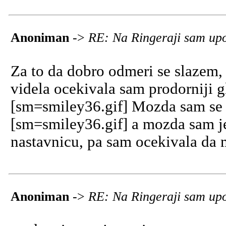
Anoniman
->
RE: Na Ringeraji sam upo
Za to da dobro odmeri se slazem,
videla ocekivala sam prodorniji g
[sm=smiley36.gif] Mozda sam se 
[sm=smiley36.gif] a mozda sam je
nastavnicu, pa sam ocekivala da 
Anoniman
->
RE: Na Ringeraji sam upo