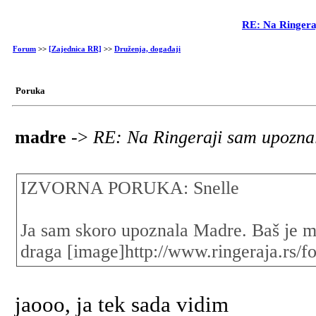
RE: Na Ringeraj
Forum
>>
[Zajednica RR]
>>
Druženja, događaji
Poruka
madre
->
RE: Na Ringeraji sam upoznal
IZVORNA PORUKA: Snelle
Ja sam skoro upoznala Madre. Baš je mi
draga [image]http://www.ringeraja.rs/f
jaooo, ja tek sada vidim