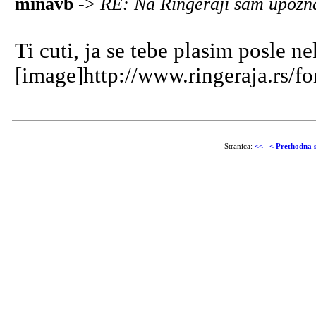
minavb
->
RE: Na Ringeraji sam upozna
Ti cuti, ja se tebe plasim posle n
[image]http://www.ringeraja.rs/f
Stranica:
<<
< Prethodna s