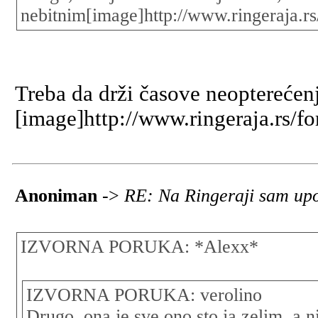
nebitnim[image]http://www.ringeraja.rs
Treba da drži časove neopterećen
[image]http://www.ringeraja.rs/f
Anoniman
->
RE: Na Ringeraji sam upo
IZVORNA PORUKA: *Alexx*
IZVORNA PORUKA: verolino
Drugo, ona je sve ono sto ja zelim, a n