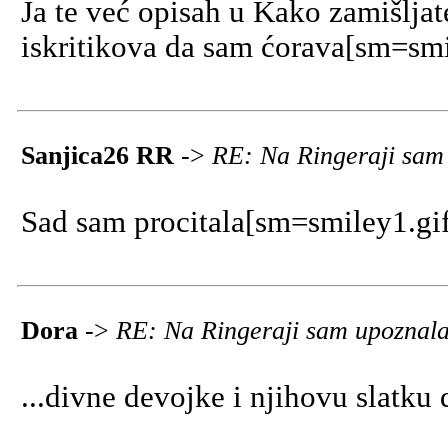
Ja te već opisah u Kako zamišljat
iskritikova da sam ćorava[sm=smi
Sanjica26 RR
->
RE: Na Ringeraji sam 
Sad sam procitala[sm=smiley1.gif
Dora
->
RE: Na Ringeraji sam upoznala
...divne devojke i njihovu slatku