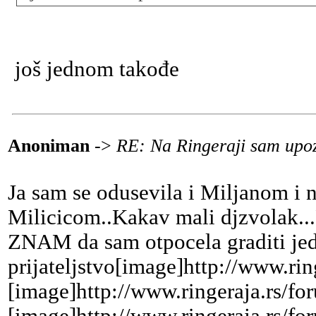
još jednom takođe
Anoniman
->
RE: Na Ringeraji sam upoz
Ja sam se odusevila i Miljanom i
Milicicom..Kakav mali djzvolak...
ZNAM da sam otpocela graditi je
prijateljstvo[image]http://www.rin
[image]http://www.ringeraja.rs/fo