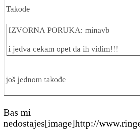
Takođe
IZVORNA PORUKA: minavb
i jedva cekam opet da ih vidim!!!
još jednom takođe
Bas mi
nedostajes[image]http://www.ringe