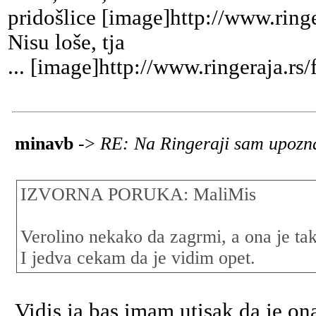
pridošlice [image]http://www.ring
Nisu loše, tja
... [image]http://www.ringeraja.rs
minavb
->
RE: Na Ringeraji sam upozna
IZVORNA PORUKA: MaliMis
Verolino nekako da zagrmi, a ona je tak
I jedva cekam da je vidim opet.
Vidis ja bas imam utisak da je ona