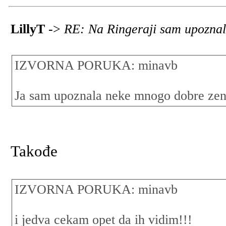
LillyT
->
RE: Na Ringeraji sam upoznal
IZVORNA PORUKA: minavb
Ja sam upoznala neke mnogo dobre ze
Takođe
IZVORNA PORUKA: minavb
i jedva cekam opet da ih vidim!!!