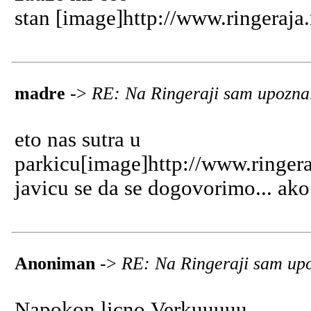
stan [image]http://www.ringeraja.
madre
->
RE: Na Ringeraji sam upoznal
eto nas sutra u
parkicu[image]http://www.ringera
javicu se da se dogovorimo... ako 
Anoniman
->
RE: Na Ringeraji sam upo
Napokon licno Verkuuuuu