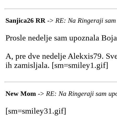
Sanjica26 RR
->
RE: Na Ringeraji sam 
Prosle nedelje sam upoznala Bo
A, pre dve nedelje Alekxis79. Sv
ih zamisljala. [sm=smiley1.gif]
New Mom
->
RE: Na Ringeraji sam upo
[sm=smiley31.gif]