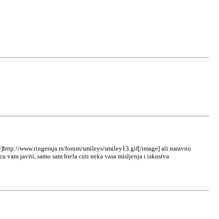
]http://www.ringeraja.rs/forum/smileys/smiley13.gif[/image] ali naravno
cu vam javiti, samo sam htela cuti neka vasa misljenja i iskustva