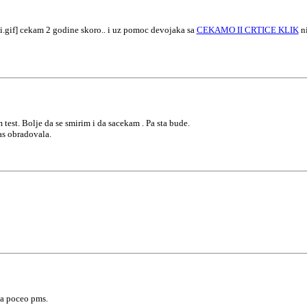
ci.gif] cekam 2 godine skoro.. i uz pomoc devojaka sa
CEKAMO II CRTICE KLIK
ni
est. Bolje da se smirim i da sacekam . Pa sta bude.
as obradovala.
da poceo pms.