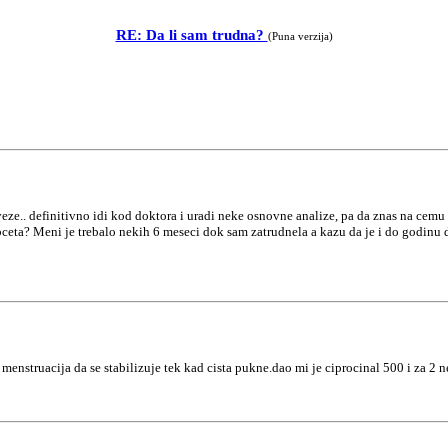
RE: Da li sam trudna?
(Puna verzija)
ze.. definitivno idi kod doktora i uradi neke osnovne analize, pa da znas na cemu si.
bebceta? Meni je trebalo nekih 6 meseci dok sam zatrudnela a kazu da je i do godinu
menstruacija da se stabilizuje tek kad cista pukne.dao mi je ciprocinal 500 i za 2 ne