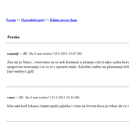
Forum
>>
[Zatrudnjivanje]
>>
Želimo novog člana
Poruka
tatjan@
->
RE: Da li sam trudna?
(9.5.2011 13:07:59)
Zao mi je Vanci.. verovatno su tu nek hormoni u pitanju cim ti tako curka bezve
njegovom resavanju i to ce te i opustiti malo. A koliko radite na planiranju 
[sm=smiley1.gif]
vanci
->
RE: Da li sam trudna?
(13.5.2011 15:15:49)
bila sam kod lekara,i imam upalu jajnika i cistu na levom.doca je rekao da ce i 