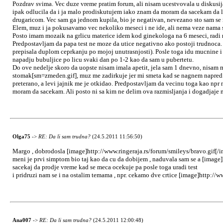
Pozdrav svima. Vec duze vreme pratim forum, ali nisam ucestvovala u diskusijam
ipak odlucila da i ja malo prodiskutujem iako znam da moram da sacekam da li 
drugaricom. Vec sam ga jednom kupila, bio je negativan, nevezano sto sam se r
Elem, muz i ja pokusavamo vec nekoliko meseci i ne ide, ali nema veze nama se
Posto imam mozaik na grlicu materice idem kod ginekologa na 6 meseci, radi red
Predpostavljam da papa test ne moze da utice negativno ako postoji trudnoca. U 
prepisala duplom ceprkanju po mojoj unutrasnjosti). Posle toga idu mucnine i n
napadju bubuljice po licu svaki dan po 1-2 kao da sam u pubertetu.
Do ove nedelje skoro da uopste nisam imala apetit, jela sam 1 dnevno, nisam m
stomak[sm=zmeden.gif], muz me zadirkuje jer mi smeta kad se nagnem napred. Im
preterano, a levi jajnik me je otkidao. Predpostavljam da vecinu toga kao np
moram da sacekam. Ali posto ni sa kim ne delim ova razmisljanja i dogadjaje
Olga75
->
RE: Da li sam trudna?
(24.5.2011 11:56:50)
Margo , dobrodosla [image]http://www.ringeraja.rs/forum/smileys/bravo.gif[/
meni je prvi simptom bio taj kao da cu da dobijem , naduvala sam se a [image]
sacekaj da prodje vreme kad se meca ocekuje pa posle toga uradi test
i pridruzi nam se i na ostalim temama , npr. cekamo dve crtice [image]http://w
Ana007
->
RE: Da li sam trudna?
(24.5.2011 12:00:48)