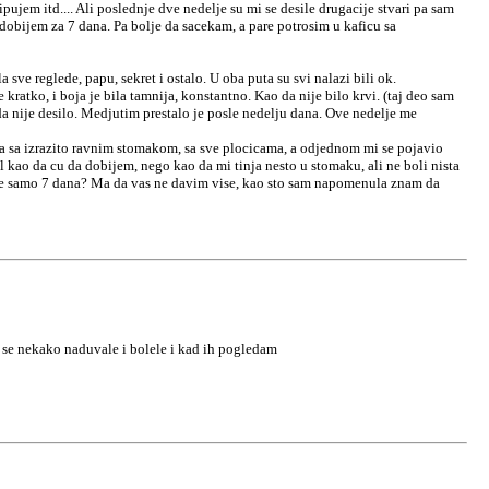
jem itd.... Ali poslednje dve nedelje su mi se desile drugacije stvari pa sam
dobijem za 7 dana. Pa bolje da sacekam, a pare potrosim u kaficu sa
ve reglede, papu, sekret i ostalo. U oba puta su svi nalazi bili ok.
kratko, i boja je bila tamnija, konstantno. Kao da nije bilo krvi. (taj deo sam
da nije desilo. Medjutim prestalo je posle nedelju dana. Ove nedelje me
tka sa izrazito ravnim stomakom, sa sve plocicama, a odjednom mi se pojavio
 kao da cu da dobijem, nego kao da mi tinja nesto u stomaku, ali ne boli nista
raje samo 7 dana? Ma da vas ne davim vise, kao sto sam napomenula znam da
i se nekako naduvale i bolele i kad ih pogledam