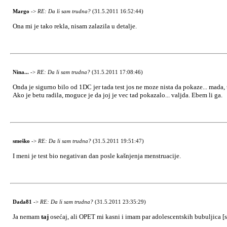
Margo
->
RE: Da li sam trudna?
(31.5.2011 16:52:44)
Ona mi je tako rekla, nisam zalazila u detalje.
Nina...
->
RE: Da li sam trudna?
(31.5.2011 17:08:46)
Onda je sigurno bilo od 1DC jer tada test jos ne moze nista da pokaze... mada,
Ako je betu radila, moguce je da joj je vec tad pokazalo... valjda. Ebem li ga.
smeško
->
RE: Da li sam trudna?
(31.5.2011 19:51:47)
I meni je test bio negativan dan posle kašnjenja menstruacije.
Dada81
->
RE: Da li sam trudna?
(31.5.2011 23:35:29)
Ja nemam
taj
osećaj, ali OPET mi kasni i imam par adolescentskih bubuljica [