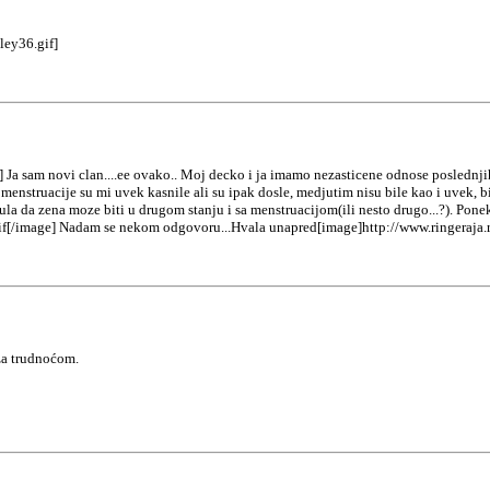
ley36.gif]
 Ja sam novi clan....ee ovako.. Moj decko i ja imamo nezasticene odnose poslednji
enstruacije su mi uvek kasnile ali su ipak dosle, medjutim nisu bile kao i uvek, bi
cula da zena moze biti u drugom stanju i sa menstruacijom(ili nesto drugo...?). Pon
gif[/image] Nadam se nekom odgovoru...Hvala unapred[image]http://www.ringeraja.r
za trudnoćom.