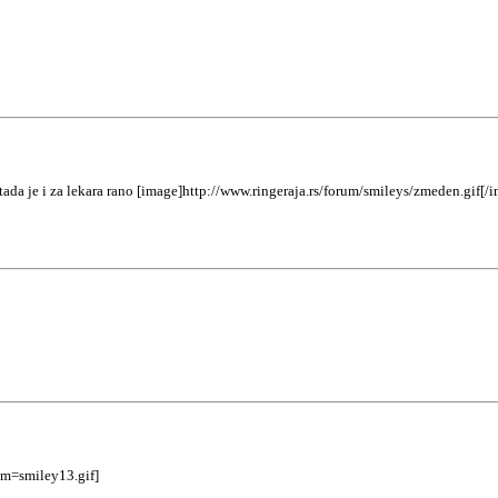
 tada je i za lekara rano [image]http://www.ringeraja.rs/forum/smileys/zmeden.gif[/
sm=smiley13.gif]