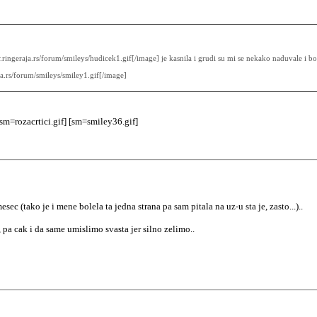
ringeraja.rs/forum/smileys/hudicek1.gif[/image] je kasnila i grudi su mi se nekako naduvale i bo
ja.rs/forum/smileys/smiley1.gif[/image]
sm=rozacrtici.gif] [sm=smiley36.gif]
ec (tako je i mene bolela ta jedna strana pa sam pitala na uz-u sta je, zasto...)..
 pa cak i da same umislimo svasta jer silno zelimo..