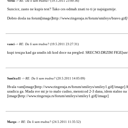
Verus
->
RE: Da li sam trudna?
(19.5.2011 23:00:36)
Suncice, zasto ne kupis test? Tako ces odmah znati to ti je najsigurnije.
Dobro dosla na forum[image]http://www.ringeraja.rs/forum/smileys/bravo.gif[
vanci
->
RE: Da li sam trudna?
(19.5.2011 23:27:31)
kupi tesr,pa kad ga uradis idi kod doce na pregled. SRECNO.DRZIM FIGE[sm=
Sunčica11
->
RE: Da li sam trudna?
(20.5.2011 14:05:09)
Hvala vam[image]http://www.ringeraja.rs/forum/smileys/smiley1.gif[/image] A 
uradicu ga. Mada sve mi je to malo cudno, menstr.od 2-3 dana, idem stalno na w
[image]http://www.ringeraja.rs/forum/smileys/smiley1.gif[/image]
Margo
->
RE: Da li sam trudna?
(24.5.2011 11:35:52)