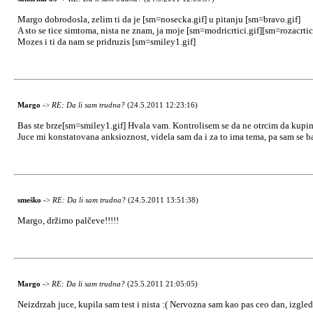
Margo dobrodosla, zelim ti da je [sm=nosecka.gif] u pitanju [sm=bravo.gif]
A sto se tice simtoma, nista ne znam, ja moje [sm=modricrtici.gif][sm=rozacrti
Mozes i ti da nam se pridruzis [sm=smiley1.gif]
Margo
->
RE: Da li sam trudna?
(24.5.2011 12:23:16)
Bas ste brze[sm=smiley1.gif] Hvala vam. Kontrolisem se da ne otrcim da kupim t
Juce mi konstatovana anksioznost, videla sam da i za to ima tema, pa sam se b
smeško
->
RE: Da li sam trudna?
(24.5.2011 13:51:38)
Margo, držimo palčeve!!!!!
Margo
->
RE: Da li sam trudna?
(25.5.2011 21:05:05)
Neizdrzah juce, kupila sam test i nista :( Nervozna sam kao pas ceo dan, izgle