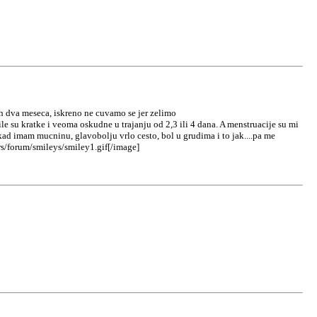
h dva meseca, iskreno ne cuvamo se jer zelimo
le su kratke i veoma oskudne u trajanju od 2,3 ili 4 dana. A menstruacije su mi
ekad imam mucninu, glavobolju vrlo cesto, bol u grudima i to jak....pa me
s/forum/smileys/smiley1.gif[/image]