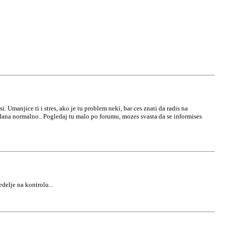
 Umanjice ti i stres, ako je tu problem neki, bar ces znati da radis na
 dana normalno.. Pogledaj tu malo po forumu, mozes svasta da se informises
delje na kontrolu...