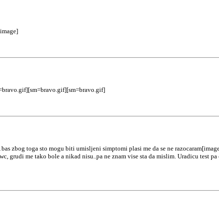
/image]
bravo.gif][sm=bravo.gif][sm=bravo.gif]
bas zbog toga sto mogu biti umisljeni simptomi plasi me da se ne razocaram[image
c, grudi me tako bole a nikad nisu..pa ne znam vise sta da mislim. Uradicu test pa 