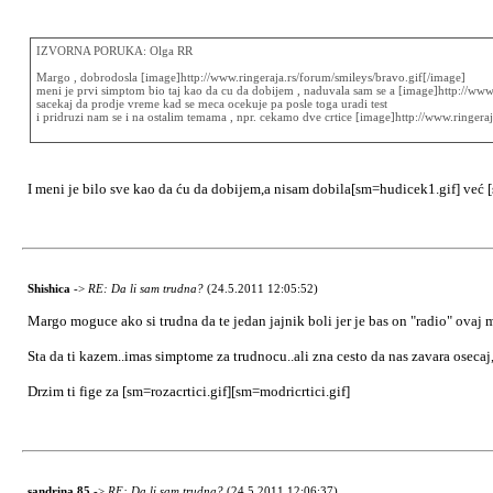
IZVORNA PORUKA: Olga RR
Margo , dobrodosla [image]http://www.ringeraja.rs/forum/smileys/bravo.gif[/image]
meni je prvi simptom bio taj kao da cu da dobijem , naduvala sam se a [image]http://www.
sacekaj da prodje vreme kad se meca ocekuje pa posle toga uradi test
i pridruzi nam se i na ostalim temama , npr. cekamo dve crtice [image]http://www.ringera
I meni je bilo sve kao da ću da dobijem,a nisam dobila[sm=hudicek1.gif] već [
Shishica
->
RE: Da li sam trudna?
(24.5.2011 12:05:52)
Margo moguce ako si trudna da te jedan jajnik boli jer je bas on "radio" ovaj mes
Sta da ti kazem..imas simptome za trudnocu..ali zna cesto da nas zavara osecaj,
Drzim ti fige za [sm=rozacrtici.gif][sm=modricrtici.gif]
sandrina 85
->
RE: Da li sam trudna?
(24.5.2011 12:06:37)