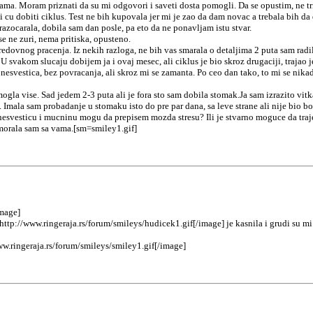
a. Moram priznati da su mi odgovori i saveti dosta pomogli. Da se opustim, ne tripu
cu dobiti ciklus. Test ne bih kupovala jer mi je zao da dam novac a trebala bih da 
azocarala, dobila sam dan posle, pa eto da ne ponavljam istu stvar.
 ne zuri, nema pritiska, opusteno.
ovnog pracenja. Iz nekih razloga, ne bih vas smarala o detaljima 2 puta sam radila s
svakom slucaju dobijem ja i ovaj mesec, ali ciklus je bio skroz drugaciji, trajao je 
esvestica, bez povracanja, ali skroz mi se zamanta. Po ceo dan tako, to mi se nika
ogla vise. Sad jedem 2-3 puta ali je fora sto sam dobila stomak.Ja sam izrazito vi
ala sam probadanje u stomaku isto do pre par dana, sa leve strane ali nije bio bol
r nesvesticu i mucninu mogu da prepisem mozda stresu? Ili je stvarno moguce da t
 morala sam sa vama.[sm=smiley1.gif]
image]
http://www.ringeraja.rs/forum/smileys/hudicek1.gif[/image] je kasnila i grudi su m
ww.ringeraja.rs/forum/smileys/smiley1.gif[/image]