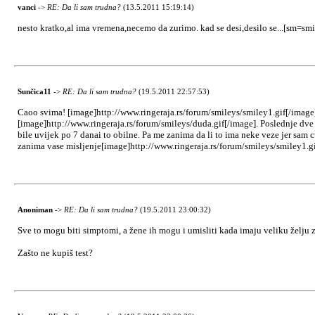
vanci
->
RE: Da li sam trudna?
(13.5.2011 15:19:14)
nesto kratko,al ima vremena,necemo da zurimo. kad se desi,desilo se...[sm=smi
Sunčica11
->
RE: Da li sam trudna?
(19.5.2011 22:57:53)
Caoo svima! [image]http://www.ringeraja.rs/forum/smileys/smiley1.gif[/image]
[image]http://www.ringeraja.rs/forum/smileys/duda.gif[/image]. Poslednje dve m
bile uvijek po 7 danai to obilne. Pa me zanima da li to ima neke veze jer sam 
zanima vase misljenje[image]http://www.ringeraja.rs/forum/smileys/smiley1.
Anoniman
->
RE: Da li sam trudna?
(19.5.2011 23:00:32)
Sve to mogu biti simptomi, a žene ih mogu i umisliti kada imaju veliku želju 
Zašto ne kupiš test?