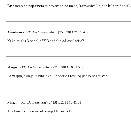
Btw samo da napomenem nevezano za mene, komsinica koja je bila trudna oko 3 ne
Anoniman
->
RE: Da li sam trudna?
(25.5.2011 21:07:49)
Kako mislis 3 nedelje???3 nedelje od ovulacije?
Margo
->
RE: Da li sam trudna?
(31.5.2011 16:31:58)
Pa valjda, bila je trudna oko 3 nedelje i test joj je bio negativan.
Nina...
->
RE: Da li sam trudna?
(31.5.2011 16:41:31)
Trudnoca se racuna od prvog DC, ne od O....