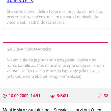
trudnoća KLIK
.
Što se voća tiče, delim tvoje mišljenje da se ne treba
preterivati sa voćem, mislim da sam i napisala da
voće u sebi sadrži dosta šećera.
IZVORNA PORUKA: cicko
Nisam cula da je potrebno izbegavati cajeve tipa
nana, kamilica... Bas naprotiv, preporucuju se. Znam
za uvu i zalfiju (zalfija moze za ispiranje grla usta, ali
je takodje ne treba piti zbog kontrakcija)
10.09.2009, 14:51
BiBi81
38
Meni je skroz zunjujuć post Stevajele... prvi put čujem