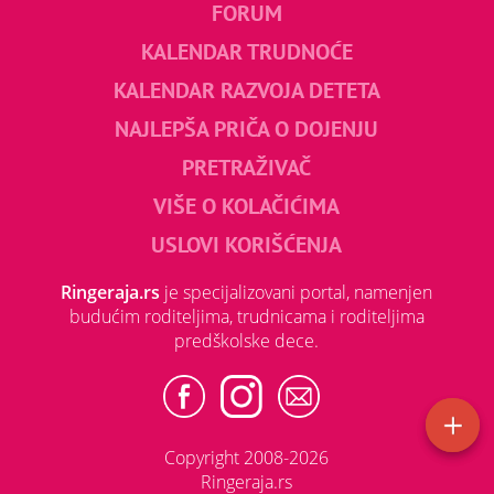
FORUM
KALENDAR TRUDNOĆE
KALENDAR RAZVOJA DETETA
NAJLEPŠA PRIČA O DOJENJU
PRETRAŽIVAČ
VIŠE O KOLAČIĆIMA
USLOVI KORIŠĆENJA
Ringeraja.rs
je specijalizovani portal, namenjen
budućim roditeljima, trudnicama i roditeljima
predškolske dece.
Copyright 2008-2026
Ringeraja.rs