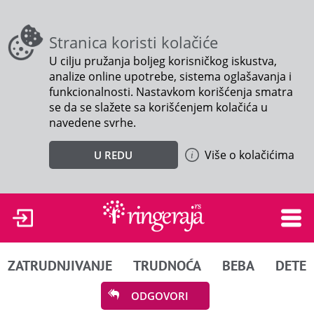
Stranica koristi kolačiće
U cilju pružanja boljeg korisničkog iskustva,
analize online upotrebe, sistema oglašavanja i
funkcionalnosti. Nastavkom korišćenja smatra
se da se slažete sa korišćenjem kolačića u
navedene svrhe.
Više o kolačićima
U REDU
ZATRUDNJIVANJE
TRUDNOĆA
BEBA
DETE
ODGOVORI