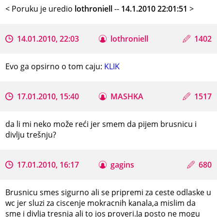
< Poruku je uredio
lothroniell
--
14.1.2010 22:01:51
>
14.01.2010, 22:03
lothroniell
1402
Evo ga opsirno o tom caju:
KLIK
17.01.2010, 15:40
MASHKA
1517
da li mi neko može reći jer smem da pijem brusnicu i
divlju trešnju?
17.01.2010, 16:17
gagins
680
Brusnicu smes sigurno ali se pripremi za ceste odlaske u
wc jer sluzi za ciscenje mokracnih kanala,a mislim da
sme i divlja tresnja ali to jos proveri.Ja posto ne mogu