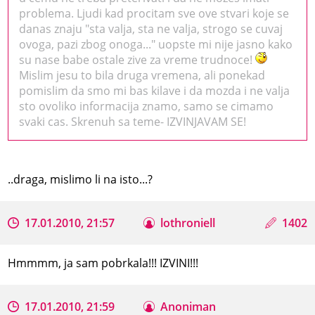
problema. Ljudi kad procitam sve ove stvari koje se
danas znaju "sta valja, sta ne valja, strogo se cuvaj
ovoga, pazi zbog onoga..." uopste mi nije jasno kako
su nase babe ostale zive za vreme trudnoce!
Mislim jesu to bila druga vremena, ali ponekad
pomislim da smo mi bas kilave i da mozda i ne valja
sto ovoliko informacija znamo, samo se cimamo
svaki cas. Skrenuh sa teme- IZVINJAVAM SE!
..draga, mislimo li na isto...?
17.01.2010, 21:57
lothroniell
1402
Hmmmm, ja sam pobrkala!!! IZVINI!!!
17.01.2010, 21:59
Anoniman