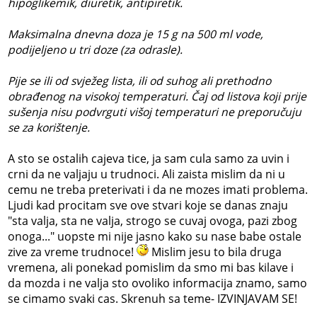
hipoglikemik, diuretik, antipiretik.
Maksimalna dnevna doza je 15 g na 500 ml vode,
podijeljeno u tri doze (za odrasle).
Pije se ili od svježeg lista, ili od suhog ali prethodno
obrađenog na visokoj temperaturi. Čaj od listova koji prije
sušenja nisu podvrguti višoj temperaturi ne preporučuju
se za korištenje.
A sto se ostalih cajeva tice, ja sam cula samo za uvin i
crni da ne valjaju u trudnoci. Ali zaista mislim da ni u
cemu ne treba preterivati i da ne mozes imati problema.
Ljudi kad procitam sve ove stvari koje se danas znaju
"sta valja, sta ne valja, strogo se cuvaj ovoga, pazi zbog
onoga..." uopste mi nije jasno kako su nase babe ostale
zive za vreme trudnoce!
Mislim jesu to bila druga
vremena, ali ponekad pomislim da smo mi bas kilave i
da mozda i ne valja sto ovoliko informacija znamo, samo
se cimamo svaki cas. Skrenuh sa teme- IZVINJAVAM SE!