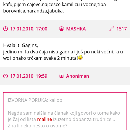
kafu,pijem cajeve,najcesce kamilicu i vocne,tipa
borovnica,narandza,jabuka.
17.01.2010, 17:00
MASHKA
1517
Hvala ti Gagins,
jedino mi ta dva čaja nisu gadna i još po neki voćni. a u
wc i onako trčkam svaka 2 minuta!
17.01.2010, 19:59
Anoniman
IZVORNA PORUKA: kaliopi
Negde sam naišla na članak koji govori o tome kako
je čaj od lista
maline
izuzetno dobar za trudnice...
Zna li neko nešto o ovome?