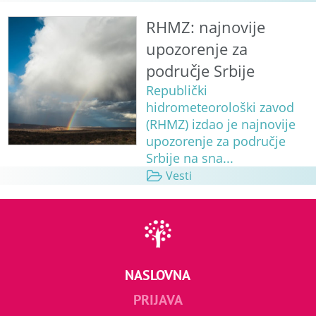
RHMZ: najnovije
upozorenje za
područje Srbije
Republički
hidrometeorološki zavod
(RHMZ) izdao je najnovije
upozorenje za područje
Srbije na sna...
Vesti
NASLOVNA
PRIJAVA