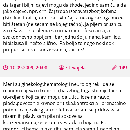
da lagani biljni čajevi mogu da škode. Jedino sam čula da
jake čajeve, npr. crni čaj treba izegavati zbog kofeina
(isto kao i kafu), kao i da Uvin čaj iz nekog razloga može
biti štetan (ne sećam se kojeg tačno). Ja pijem brusnicu
za rešavanje prolema sa urinarnim infekcijama, a
svakodnevno popijem i bar jednu šolju nane, kamilice,
hibiskusa ili nešto slično. Pa bolje to nego neki sok
prepun šečera i konzervansa, zar ne?
10.09.2009, 20:08
stevajela
149
Meni su ginekolog,hematolog i neurolog rekli da se
manem cajeva u trudnoci,bas zbog toga sto nije tacno
utvrdjeno koji cajevi mogu da uticu lose na razvoj
ploda,povecanje krvnog pritiska,kontrakcija i prenatalno
potenciranje alergija kod fetusa.Ja sam se pridrzavala i
nisam ih pila.Nisam pila ni sokove sa
konzervansima,secerom,i vestackim bojama.Po
preporuci hematologa ribu sam jela samo 1 nedeljno