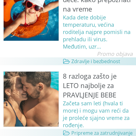
na vreme
Kada dete dobije
temperaturu, većina
roditelja najpre pomisli na
prehladu ili virus.
Međutim, uzr...
Promo objava
Zdravlje i bezbednost
8 razloga zašto je
LETO najbolje za
PRAVLJENJE BEBE
Začeta sam leti (hvala ti
more) i mogu vam reći da
je proleće sjajno vreme za
rođenje.
Pripreme za zatrudnjivanje