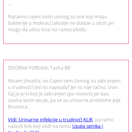
...
Naravno cajevi osim uvinog za one koji imaju
bakterije u mokraci,takodje ne dolaze u obzir,jer
mogu da uticu lose na razvoj ploda.
IZVORNA PORUKA: Tasha RR
Nisam shvatila, svi čajevi sem Uvinog su zabranjeni
u trudnoći? Jesi to napisala? Jer to nije tačno, Uvin
čaj je prvi koji je zabranjen (po novom) jer kao
izaziva kontrakcije, pa se za urinarne probleme pije
Brusnica.
Vidi: Urinarne infekcije u trudnoći KLIK
, pa tamo
nalaziš link koji vodi na temu
Upala jajnika i