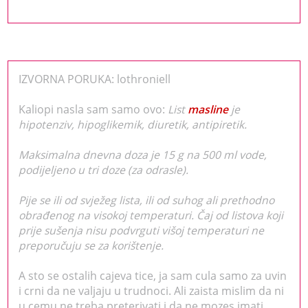
IZVORNA PORUKA: lothroniell
Kaliopi nasla sam samo ovo:
List
masline
je
hipotenziv, hipoglikemik, diuretik, antipiretik.
Maksimalna dnevna doza je 15 g na 500 ml vode,
podijeljeno u tri doze (za odrasle).
Pije se ili od svježeg lista, ili od suhog ali prethodno
obrađenog na visokoj temperaturi. Čaj od listova koji
prije sušenja nisu podvrguti višoj temperaturi ne
preporučuju se za korištenje.
A sto se ostalih cajeva tice, ja sam cula samo za uvin
i crni da ne valjaju u trudnoci. Ali zaista mislim da ni
u cemu ne treba preterivati i da ne mozes imati