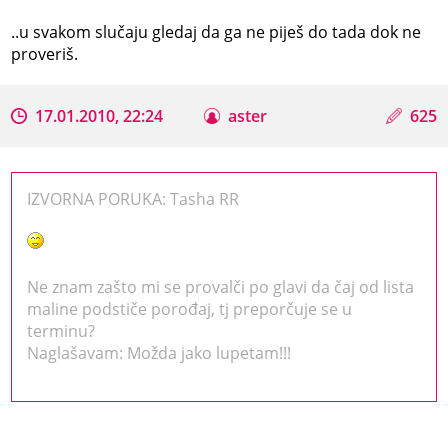
..u svakom slučaju gledaj da ga ne piješ do tada dok ne
proveriš.
17.01.2010, 22:24
aster
625
IZVORNA PORUKA: Tasha RR
Ne znam zašto mi se provalči po glavi da čaj od lista
maline podstiče porođaj, tj preporčuje se u
terminu?
Naglašavam: Možda jako lupetam!!!