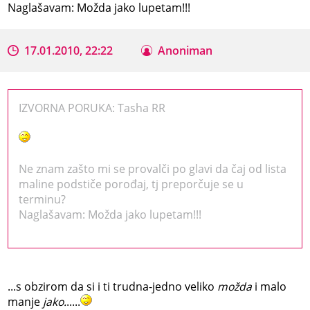
Naglašavam: Možda jako lupetam!!!
17.01.2010, 22:22
Anoniman
IZVORNA PORUKA: Tasha RR
Ne znam zašto mi se provalči po glavi da čaj od lista
maline podstiče porođaj, tj preporčuje se u
terminu?
Naglašavam: Možda jako lupetam!!!
...s obzirom da si i ti trudna-jedno veliko
možda
i malo
manje
jako.
.....