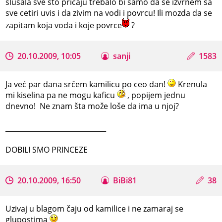
slusala sve sto pricaju trebalo bi samo da se izvrnem sa
sve cetiri uvis i da zivim na vodi i povrcu! Ili mozda da se
zapitam koja voda i koje povrce
?
20.10.2009, 10:05
sanji
1583
Ja već par dana srčem kamilicu po ceo dan!
Krenula
mi kiselina pa ne mogu kaficu
, popijem jednu
dnevno! Ne znam šta može loše da ima u njoj?
_____________________________
DOBILI SMO PRINCEZE
20.10.2009, 16:50
BiBi81
38
Uzivaj u blagom čaju od kamilice i ne zamaraj se
glupostima