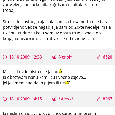
zbog zive,a pecurke nikako(nisam ni pitala zasto ne
treba).
Sto se tice uvinog caja cula sam za to,samo to nije bas
potvrdjeno vec se nagadja.Ja sam od 20-te nedelje imala
rizicnu trudnocu koju sam uz dosta truda iznela do
kraja,pa nisam imala kontrakcije od uvinog caja.
18.10.2009, 12:33
Nensi*
6520
Meni sd ovde nista nije jasno
Ja obozavam nanu,kamilicu i vocne cajeve...
Jel ja smem sad da ih pijem ili ne
18.10.2009, 14:15
*Alexx*
8067
Ja mislim da je sve dozvoljeno, samo u umerenim