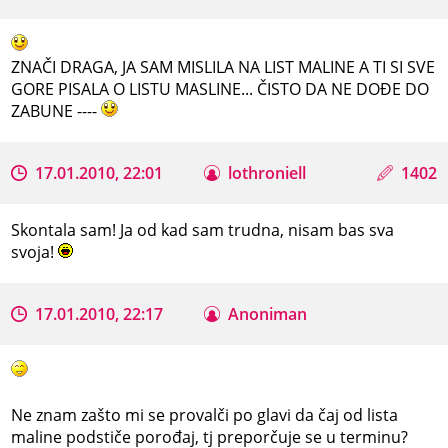
ZNAČI DRAGA, JA SAM MISLILA NA LIST MALINE A TI SI SVE
GORE PISALA O LISTU MASLINE... ČISTO DA NE DOĐE DO
ZABUNE ----
17.01.2010, 22:01
lothroniell
1402
Skontala sam! Ja od kad sam trudna, nisam bas sva
svoja!
17.01.2010, 22:17
Anoniman
Ne znam zašto mi se provalči po glavi da čaj od lista
maline podstiče porođaj, tj preporčuje se u terminu?