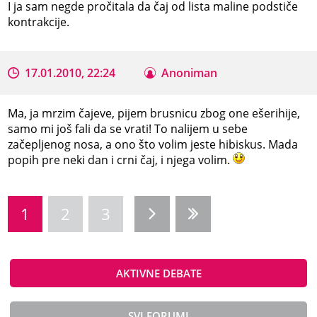
I ja sam negde pročitala da čaj od lista maline podstiče
kontrakcije.
17.01.2010, 22:24
Anoniman
Ma, ja mrzim čajeve, pijem brusnicu zbog one ešerihije,
samo mi još fali da se vrati! To nalijem u sebe
začepljenog nosa, a ono što volim jeste hibiskus. Mada
popih pre neki dan i crni čaj, i njega volim.
1
2
3
AKTIVNE DEBATE
SVI FORUMI