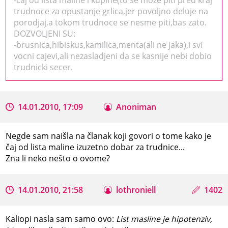
trudnoce za opustanje grlica,jer povoljno deluje na
porodjaj,a tokom trudnoce se nesme piti,bas zato.
DOZVOLJENI SU:
-brusnica,hibiskus,kamilica,menta(ali ne jaka),i svi
vocni cajevi,ali nezasladjeni da se kasnije nebi dobio
trudnicki secer.
14.01.2010, 17:09
Anoniman
Negde sam naišla na članak koji govori o tome kako je
čaj od lista maline izuzetno dobar za trudnice...
Zna li neko nešto o ovome?
14.01.2010, 21:58
lothroniell
1402
Kaliopi nasla sam samo ovo:
List masline je hipotenziv,