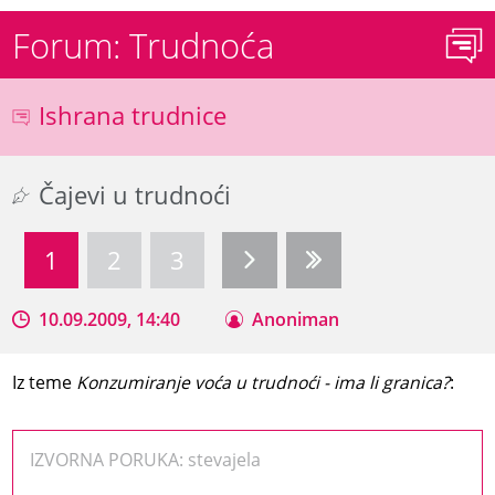
Forum: Trudnoća
Ishrana trudnice
Čajevi u trudnoći
1
2
3
10.09.2009, 14:40
Anoniman
Iz teme
Konzumiranje voća u trudnoći - ima li granica?
:
IZVORNA PORUKA: stevajela