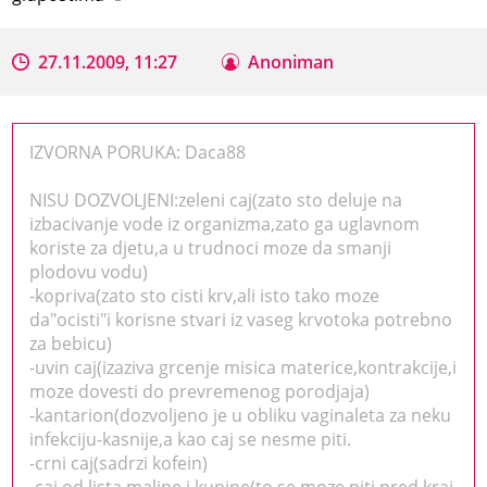
27.11.2009, 11:27
Anoniman
IZVORNA PORUKA: Daca88
NISU DOZVOLJENI:zeleni caj(zato sto deluje na
izbacivanje vode iz organizma,zato ga uglavnom
koriste za djetu,a u trudnoci moze da smanji
plodovu vodu)
-kopriva(zato sto cisti krv,ali isto tako moze
da"ocisti"i korisne stvari iz vaseg krvotoka potrebno
za bebicu)
-uvin caj(izaziva grcenje misica materice,kontrakcije,i
moze dovesti do prevremenog porodjaja)
-kantarion(dozvoljeno je u obliku vaginaleta za neku
infekciju-kasnije,a kao caj se nesme piti.
-crni caj(sadrzi kofein)
-caj od lista maline i kupine(to se moze piti pred kraj