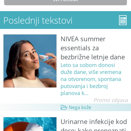
Poslednji tekstovi
NIVEA summer
essentials za
bezbrižne letnje dane
Leto sa sobom donosi
duže dane, više vremena
na otvorenom, spontana
putovanja i bezbroj
planova k...
Promo objava
Nega kože
Urinarne infekcije kod
dece: kako prepoznati