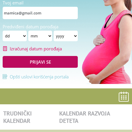
Tvoj email
Predviđeni datum porođaja
Izračunaj datum porođaja
PRIJAVI SE
Opšti uslovi korišćenja portala
TRUDNIČKI
KALENDAR RAZVOJA
KALENDAR
DETETA