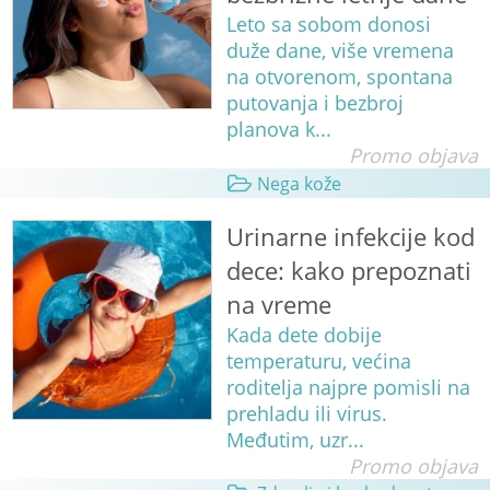
Leto sa sobom donosi
duže dane, više vremena
na otvorenom, spontana
putovanja i bezbroj
planova k...
Promo objava
Nega kože
Urinarne infekcije kod
dece: kako prepoznati
na vreme
Kada dete dobije
temperaturu, većina
roditelja najpre pomisli na
prehladu ili virus.
Međutim, uzr...
Promo objava