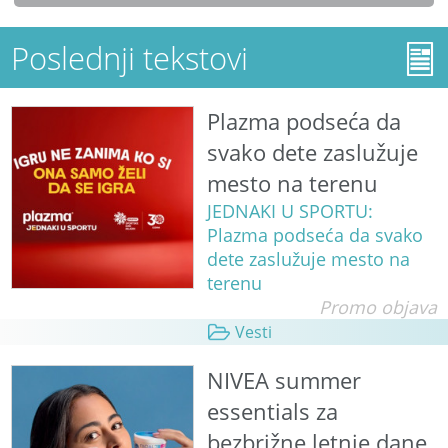
Poslednji tekstovi
Plazma podseća da
svako dete zaslužuje
mesto na terenu
JEDNAKI U SPORTU:
Plazma podseća da svako
dete zaslužuje mesto na
terenu
Promo objava
Vesti
NIVEA summer
essentials za
bezbrižne letnje dane