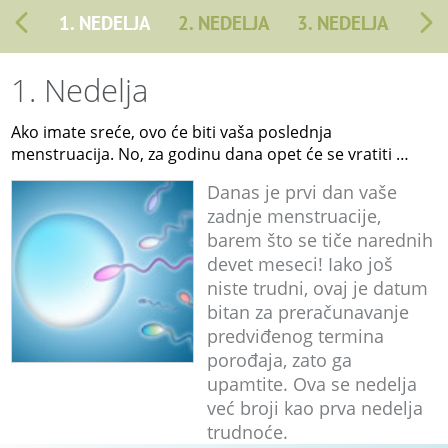
1. NEDELJA
2. NEDELJA
3. NEDELJA
1. Nedelja
Ako imate sreće, ovo će biti vaša poslednja
menstruacija. No, za godinu dana opet će se vratiti …
Danas je prvi dan vaše
zadnje menstruacije,
barem što se tiče narednih
devet meseci! Iako još
niste trudni, ovaj je datum
bitan za preračunavanje
predviđenog termina
porođaja, zato ga
upamtite. Ova se nedelja
već broji kao prva nedelja
trudnoće.