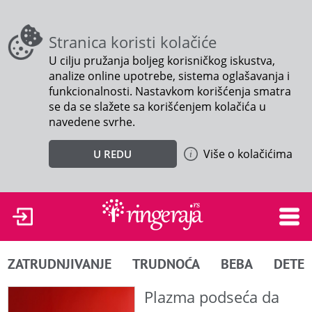
Stranica koristi kolačiće
U cilju pružanja boljeg korisničkog iskustva,
analize online upotrebe, sistema oglašavanja i
funkcionalnosti. Nastavkom korišćenja smatra
se da se slažete sa korišćenjem kolačića u
navedene svrhe.
Više o kolačićima
U REDU
ZATRUDNJIVANJE
TRUDNOĆA
BEBA
DETE
Plazma podseća da