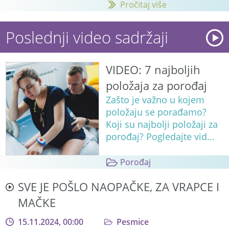
Pročitaj više
Poslednji video sadržaji
VIDEO: 7 najboljih
položaja za porođaj
Zašto je važno u kojem
položaju se porađamo?
Koji su najbolji položaji za
porođaj? Pogledajte vid...
Porođaj
SVE JE POŠLO NAOPAČKE, ZA VRAPCE I
MAČKE
15.11.2024, 00:00
Pesmice