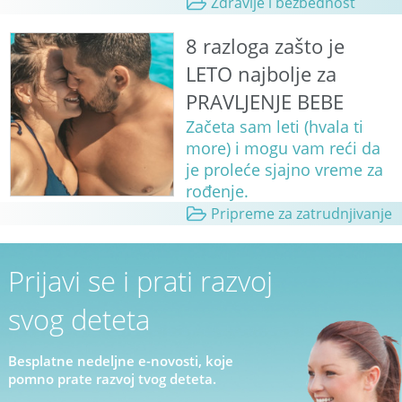
Zdravlje i bezbednost
8 razloga zašto je
LETO najbolje za
PRAVLJENJE BEBE
Začeta sam leti (hvala ti
more) i mogu vam reći da
je proleće sjajno vreme za
rođenje.
Pripreme za zatrudnjivanje
Prijavi se i prati razvoj
svog deteta
Besplatne nedeljne e-novosti, koje
pomno prate razvoj tvog deteta.