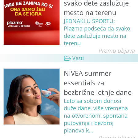
svako dete zaslužuje
mesto na terenu
JEDNAKI U SPORTU:
Plazma podseća da svako
dete zaslužuje mesto na
terenu
Promo objava
Vesti
NIVEA summer
essentials za
bezbrižne letnje dane
Leto sa sobom donosi
duže dane, više vremena
na otvorenom, spontana
putovanja i bezbroj
planova k...
Promo objava