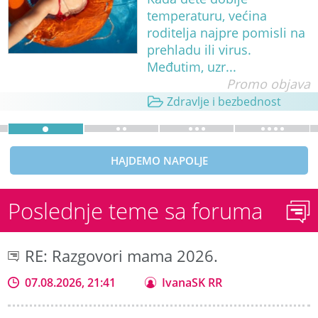
temperaturu, većina
roditelja najpre pomisli na
prehladu ili virus.
Međutim, uzr...
Promo objava
Zdravlje i bezbednost
HAJDEMO NAPOLJE
Poslednje teme sa foruma
RE: Razgovori mama 2026.
07.08.2026, 21:41
IvanaSK RR