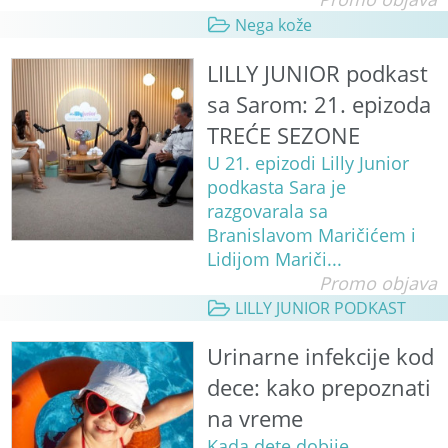
Nega kože
LILLY JUNIOR podkast
sa Sarom: 21. epizoda
TREĆE SEZONE
U 21. epizodi Lilly Junior
podkasta Sara je
razgovarala sa
Branislavom Maričićem i
Lidijom Mariči...
Promo objava
LILLY JUNIOR PODKAST
Urinarne infekcije kod
dece: kako prepoznati
na vreme
Kada dete dobije