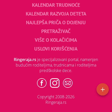
KALENDAR TRUDNOĆE
KALENDAR RAZVOJA DETETA
NAJLEPŠA PRIČA O DOJENJU
PRETRAŽIVAČ
VIŠE O KOLAČIĆIMA
USLOVI KORIŠĆENJA
Ringeraja.rs
je specijalizovani portal, namenjen
budućim roditeljima, trudnicama i roditeljima
predškolske dece.
Copyright 2008-2026
Ringeraja.rs