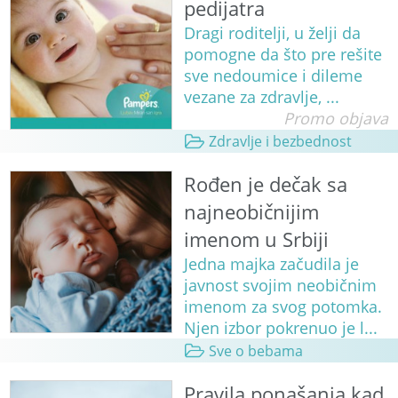
pedijatra
Dragi roditelji, u želji da
pomogne da što pre rešite
sve nedoumice i dileme
vezane za zdravlje, ...
Promo objava
Zdravlje i bezbednost
Rođen je dečak sa
najneobičnijim
imenom u Srbiji
Jedna majka začudila je
javnost svojim neobičnim
imenom za svog potomka.
Njen izbor pokrenuo je l...
Sve o bebama
Pravila ponašanja kad