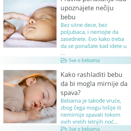
upoznajete nečiju
bebu
Bez sitne dece, bez
poljubaca, i nemojte da
zasednete. Evo kako treba
da se ponašate kad idete u
...
Sve o bebama
Kako rashladiti bebu
da bi mogla mirnije da
spava?
Bebama je takođe vruće,
zbog čega mogu lošije ili
nemirnije spavati tokom
ovih vrelih letnjih noć...
Sve o bebama