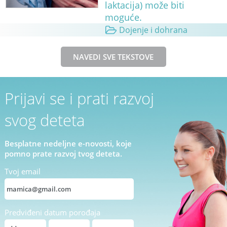
laktacija) može biti
moguće.
Dojenje i dohrana
NAVEDI SVE TEKSTOVE
Prijavi se i prati razvoj
svog deteta
Besplatne nedeljne e-novosti, koje
pomno prate razvoj tvog deteta.
Tvoj email
Predviđeni datum porođaja