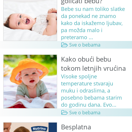
golicati bebu?
Bebe su nam toliko slatke
da ponekad ne znamo
kako da iskažemo ljubav,
pa možda malo i
preteramo ...
Sve o bebama
Kako obući bebu
tokom letnjih vrućina
Visoke spoljne
temperature stvaraju
muku i odraslima, a
posebno bebama starim
do godinu dana. Evo...
Sve o bebama
Besplatna