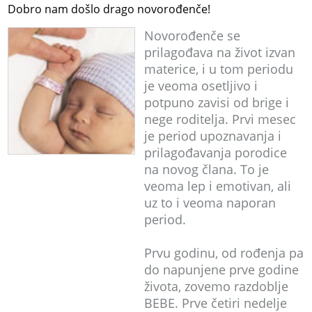
Dobro nam došlo drago novorođenče!
Novorođenče se
prilagođava na život izvan
materice, i u tom periodu
je veoma osetljivo i
potpuno zavisi od brige i
nege roditelja. Prvi mesec
je period upoznavanja i
prilagođavanja porodice
na novog člana. To je
veoma lep i emotivan, ali
uz to i veoma naporan
period.
Prvu godinu, od rođenja pa
do napunjene prve godine
života, zovemo razdoblje
BEBE. Prve četiri nedelje