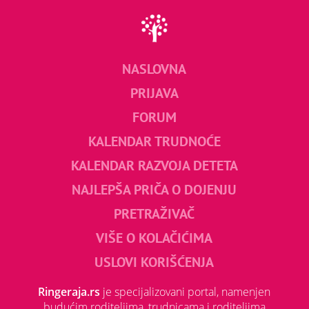
NASLOVNA
PRIJAVA
FORUM
KALENDAR TRUDNOĆE
KALENDAR RAZVOJA DETETA
NAJLEPŠA PRIČA O DOJENJU
PRETRAŽIVAČ
VIŠE O KOLAČIĆIMA
USLOVI KORIŠĆENJA
Ringeraja.rs
je specijalizovani portal, namenjen
budućim roditeljima, trudnicama i roditeljima