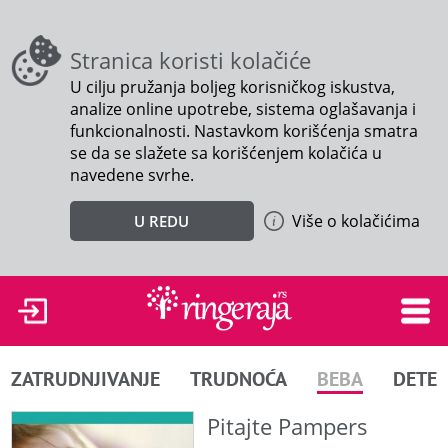
Stranica koristi kolačiće
U cilju pružanja boljeg korisničkog iskustva,
analize online upotrebe, sistema oglašavanja i
funkcionalnosti. Nastavkom korišćenja smatra
se da se slažete sa korišćenjem kolačića u
navedene svrhe.
Više o kolačićima
U REDU
ZATRUDNJIVANJE
TRUDNOĆA
BEBA
DETE
Pitajte Pampers