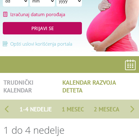
Izračunaj datum porođaja
PRIJAVI SE
Opšti uslovi korišćenja portala
TRUDNIČKI
KALENDAR RAZVOJA
KALENDAR
DETETA
1-4 NEDELJE
1 MESEC
2 MESECA
1 do 4 nedelje