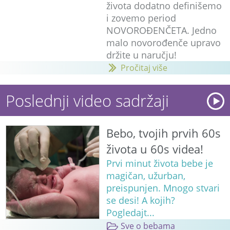
života dodatno definišemo
i zovemo period
NOVOROĐENČETA. Jedno
malo novorođenče upravo
držite u naručju!
Pročitaj više
Poslednji video sadržaji
Bebo, tvojih prvih 60s
života u 60s videa!
Prvi minut života bebe je
magičan, užurban,
preispunjen. Mnogo stvari
se desi! A kojih?
Pogledajt...
Sve o bebama