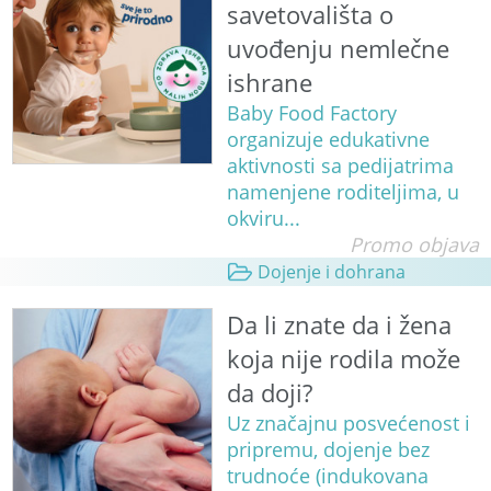
savetovališta o
uvođenju nemlečne
ishrane
Baby Food Factory
organizuje edukativne
aktivnosti sa pedijatrima
namenjene roditeljima, u
okviru...
Promo objava
Dojenje i dohrana
Da li znate da i žena
koja nije rodila može
da doji?
Uz značajnu posvećenost i
pripremu, dojenje bez
trudnoće (indukovana