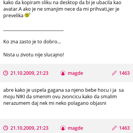
kako da kopiram sliku na desktop da bi je ubacila kao
avatar.A ako je ne smanjim nece da mi prihvati,jer je
prevelika
_____________________________
Ko zna zasto je to dobro...
Nista u zivotu nije slucajno!
21.10.2009, 21:23
magde
1463
abre kako je uspela gagana sa njeno bebe hocu i ja sa
moju NIKI da smenim ovu zvoncicu kako da smalim
nerazumem daj nek mi neko polagano objasni
21.10.2009, 21:23
magde
1463