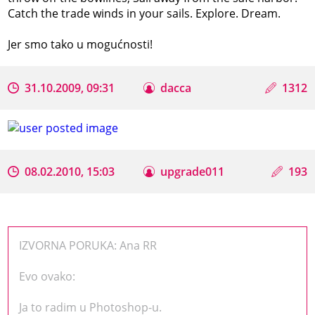
Catch the trade winds in your sails. Explore. Dream.
Jer smo tako u mogućnosti!
31.10.2009, 09:31
dacca
1312
08.02.2010, 15:03
upgrade011
193
IZVORNA PORUKA: Ana RR
Evo ovako:
Ja to radim u Photoshop-u.