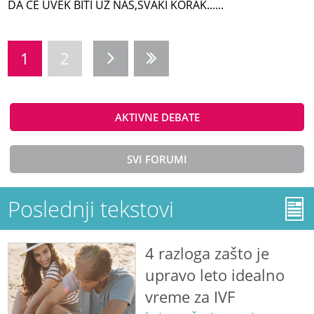
DA CE UVEK BITI UZ NAS,SVAKI KORAK......
1
2
AKTIVNE DEBATE
SVI FORUMI
Poslednji tekstovi
4 razloga zašto je
upravo leto idealno
vreme za IVF