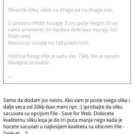
Otvorite sliku, idete na Image pa na Image size.
U prozoru Width kucajte 3 cm, polje Height će se
samo promeniti (tri kockice dole levo moraju biti
štiklirane).
Rezoluciju stavite na 100 pixels/inch
Veličina fotografije je sada oko 15kb, što je sasvim
dovoljno za avatar.
...
Samo da dodam jos nesto. Ako vam je posle svega slika i
dalje veca od 20kb (kao meni npr. :) )probajte da sliku
sacuvate sa opcijom File - Save for Web. Dobicete
kvalitetnu sliku koja je do tri puta manja nego kada je
hocete sacuvati u najlosijem kvalitetu sa obicnim File -
Save as... ;)