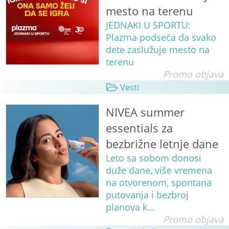
mesto na terenu
JEDNAKI U SPORTU:
Plazma podseća da svako
dete zaslužuje mesto na
terenu
Promo objava
Vesti
NIVEA summer
essentials za
bezbrižne letnje dane
Leto sa sobom donosi
duže dane, više vremena
na otvorenom, spontana
putovanja i bezbroj
planova k...
Promo objava