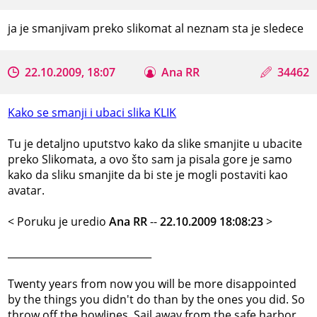
ja je smanjivam preko slikomat al neznam sta je sledece
22.10.2009, 18:07
Ana RR
34462
Kako se smanji i ubaci slika KLIK
Tu je detaljno uputstvo kako da slike smanjite u ubacite
preko Slikomata, a ovo što sam ja pisala gore je samo
kako da sliku smanjite da bi ste je mogli postaviti kao
avatar.
< Poruku je uredio
Ana RR
--
22.10.2009 18:08:23
>
_____________________________
Twenty years from now you will be more disappointed
by the things you didn't do than by the ones you did. So
throw off the bowlines, Sail away from the safe harbor.