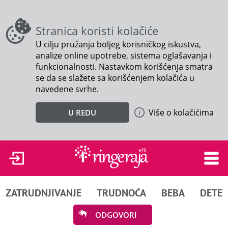
Stranica koristi kolačiće
U cilju pružanja boljeg korisničkog iskustva,
analize online upotrebe, sistema oglašavanja i
funkcionalnosti. Nastavkom korišćenja smatra
se da se slažete sa korišćenjem kolačića u
navedene svrhe.
Više o kolačićima
U REDU
ZATRUDNJIVANJE
TRUDNOĆA
BEBA
DETE
ODGOVORI