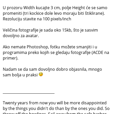
U prozoru Width kucajte 3 cm, polje Height će se samo
promeniti (tri kockice dole levo moraju biti štiklirane).
Rezoluciju stavite na 100 pixels/inch
Veličina fotografije je sada oko 15kb, što je sasvim
dovoljno za avatar.
Ako nemate Photoshop, fotku možete smanjiti i u
programima preko kojih se gledaju fotografije (ACDE na
primer).
Nadam se da sam dovoljno dobro objasnila, mnogo
sam bolja u praksi
_____________________________
Twenty years from now you will be more disappointed
by the things you didn't do than by the ones you did. So
throw off the bowlines, Sail away from the safe harbor.