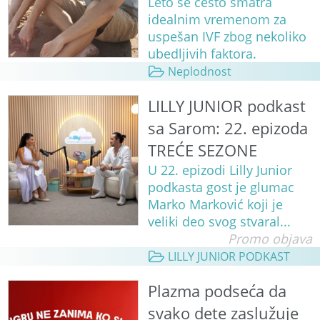
Leto se često smatra
idealnim vremenom za
uspešan IVF zbog nekoliko
ubedljivih faktora.
Neplodnost
LILLY JUNIOR podkast
sa Sarom: 22. epizoda
TREĆE SEZONE
U 22. epizodi Lilly Junior
podkasta gost je glumac
Marko Marković koji je
veliki deo svog stvaral...
Promo objava
LILLY JUNIOR PODKAST
Plazma podseća da
svako dete zaslužuje