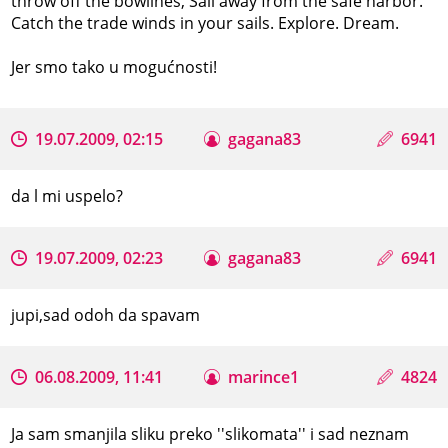
throw off the bowlines, Sail away from the safe harbor.
Catch the trade winds in your sails. Explore. Dream.
Jer smo tako u mogućnosti!
19.07.2009, 02:15
gagana83
6941
da l mi uspelo?
19.07.2009, 02:23
gagana83
6941
jupi,sad odoh da spavam
06.08.2009, 11:41
marince1
4824
Ja sam smanjila sliku preko ''slikomata'' i sad neznam