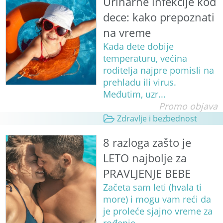
Urinarne infekcije kod
dece: kako prepoznati
na vreme
Kada dete dobije
temperaturu, većina
roditelja najpre pomisli na
prehladu ili virus.
Međutim, uzr...
Promo objava
Zdravlje i bezbednost
8 razloga zašto je
LETO najbolje za
PRAVLJENJE BEBE
Začeta sam leti (hvala ti
more) i mogu vam reći da
je proleće sjajno vreme za
rođenje.