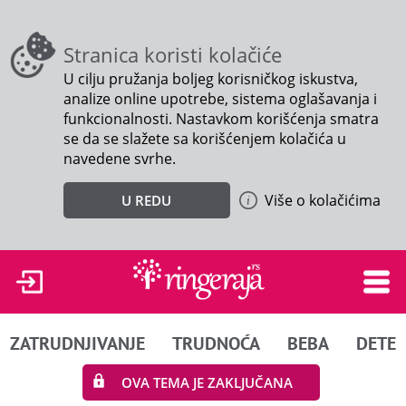
Stranica koristi kolačiće
U cilju pružanja boljeg korisničkog iskustva,
analize online upotrebe, sistema oglašavanja i
funkcionalnosti. Nastavkom korišćenja smatra
se da se slažete sa korišćenjem kolačića u
navedene svrhe.
Više o kolačićima
U REDU
ZATRUDNJIVANJE
TRUDNOĆA
BEBA
DETE
OVA TEMA JE ZAKLJUČANA