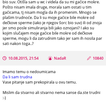
bio suv. Otišla sam u wc i videla da su mi gaćice mokre.
Pošto nisam imala druge, morala sam ostati u tim
gaćicama, tj nisam mogla da ih promenim. Mnogo se
plašim trudnoće. Da li su moje gaćice bile mokre od
dečkove sperme (iako je njegov šorc bio suv) ili od znoja
jer smo posle simuliranja bili jako oznojani? I ako su
kojim slučajem moje gaćice bile mokre od dečkove
sperme, mogu li da zatrudnim tako jer sam ih nosila par
sati nakon toga..?
10.08.2015, 21:54
NadaR
10840
Imamo temu o nedoumicama
Da li sam trudna
Vase pitanje sam prekopirala u ovu temu.
Mislim da stvarno ali stvarno nema sanse da.ste trudni
:-)