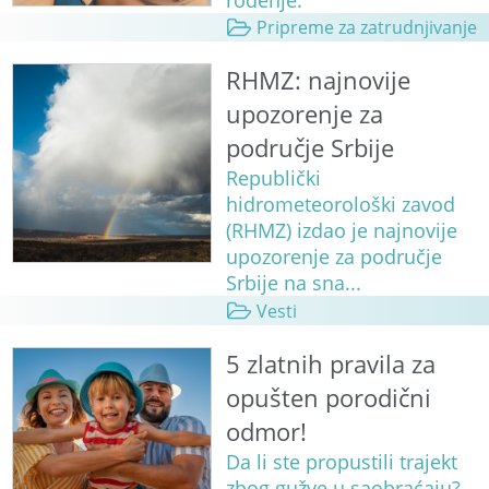
Pripreme za zatrudnjivanje
RHMZ: najnovije
upozorenje za
područje Srbije
Republički
hidrometeorološki zavod
(RHMZ) izdao je najnovije
upozorenje za područje
Srbije na sna...
Vesti
5 zlatnih pravila za
opušten porodični
odmor!
Da li ste propustili trajekt
zbog gužve u saobraćaju?