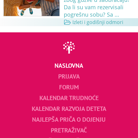
Da li su vam rezervisali
pogrešnu sobu? Sa ...
Izleti i godišnji odmori
NASLOVNA
PRIJAVA
FORUM
KALENDAR TRUDNOĆE
KALENDAR RAZVOJA DETETA
NAJLEPŠA PRIČA O DOJENJU
PRETRAŽIVAČ