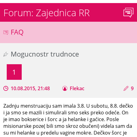
Forum: Zajednica RR
FAQ
Mogucnostr trudnoce
1
10.08.2015, 21:48
Flekac
9
Zadnju menstruaciju sam imala 3.8. U subotu, 8.8. dečko
i ja smo se mazili i simulirali smo seks preko odeće. On
je imao bokserice i šorc a ja helanke i gaćice. Posle
misionarske poze( bili smo skroz obučeni) videla sam da
su mi helanke u predelu vagine mokre. Dečkov šorc je