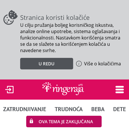
Stranica koristi kolačiće
U cilju pružanja boljeg korisničkog iskustva,
analize online upotrebe, sistema oglašavanja i
funkcionalnosti. Nastavkom korišćenja smatra
se da se slažete sa korišćenjem kolačića u
navedene svrhe.
Više o kolačićima
U REDU
ZATRUDNJIVANJE
TRUDNOĆA
BEBA
DETE
OVA TEMA JE ZAKLJUČANA