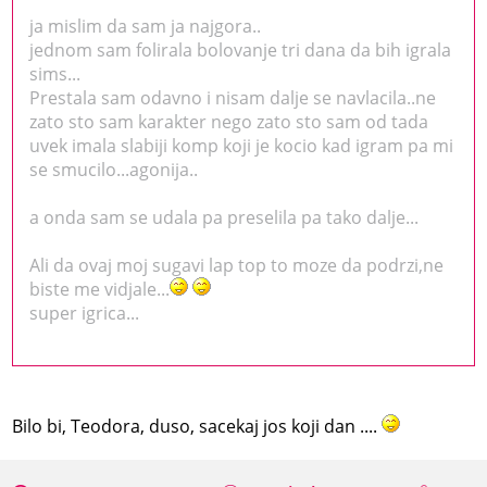
ja mislim da sam ja najgora..
jednom sam folirala bolovanje tri dana da bih igrala
sims...
Prestala sam odavno i nisam dalje se navlacila..ne
zato sto sam karakter nego zato sto sam od tada
uvek imala slabiji komp koji je kocio kad igram pa mi
se smucilo...agonija..
a onda sam se udala pa preselila pa tako dalje...
Ali da ovaj moj sugavi lap top to moze da podrzi,ne
biste me vidjale...
super igrica...
Bilo bi, Teodora, duso, sacekaj jos koji dan ....