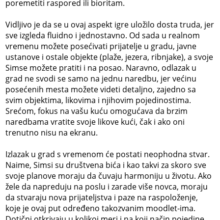
poremetiti raspored ili bioritam.
Vidljivo je da se u ovaj aspekt igre uložilo dosta truda, jer
sve izgleda fluidno i jednostavno. Od sada u realnom
vremenu možete posećivati prijatelje u gradu, javne
ustanove i ostale objekte (plaže, jezera, ribnjake), a svoje
Simse možete pratiti i na posao. Naravno, odlazak u
grad ne svodi se samo na jednu naredbu, jer većinu
posećenih mesta možete videti detaljno, zajedno sa
svim objektima, likovima i njihovim pojedinostima.
Srećom, fokus na vašu kuću omogućava da brzim
naredbama vratite svoje likove kući, čak i ako oni
trenutno nisu na ekranu.
Izlazak u grad s vremenom će postati neophodna stvar.
Naime, Simsi su društvena bića i kao takvi za skoro sve
svoje planove moraju da čuvaju harmoniju u životu. Ako
žele da napreduju na poslu i zarade više novca, moraju
da stvaraju nova prijateljstva i paze na raspoloženje,
koje je ovaj put određeno takozvanim moodlet-ima.
Dotični otkrivaju u kolikoj meri i na koji način pojedine