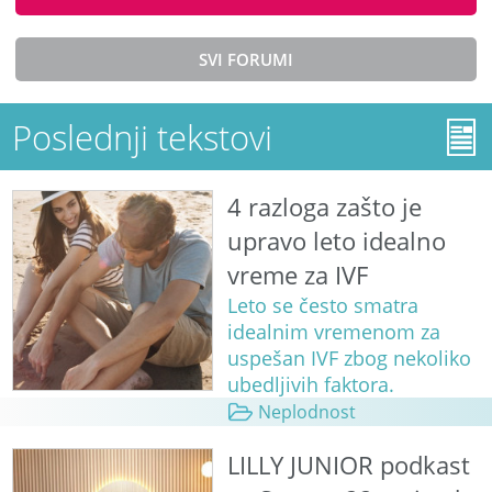
SVI FORUMI
Poslednji tekstovi
4 razloga zašto je
upravo leto idealno
vreme za IVF
Leto se često smatra
idealnim vremenom za
uspešan IVF zbog nekoliko
ubedljivih faktora.
Neplodnost
LILLY JUNIOR podkast