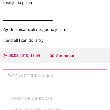
kasnije da pisem
_____________________________
Zgodna nisam, ali nezgodna jesam
...and all I can do is try
08.03.2010, 13:54
Anoniman
IZVORNA PORUKA: Nejtiri
IZVORNA PORUKA: OTI
ja mislim da sam ja najgora..