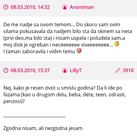
08.03.2010, 14:32
Anoniman
De me nadje sa ovom temom... Do skoro sam svim
silama pokusavala da nadjem bilo sta da skinem sa neta
(prvi deo,ma bilo sta) i nisam uspela i poludela sam,a
moj disk je ogreban i neceeeeeee viseeeeeeee...
I taman zaboravila i vidim temu
08.03.2010, 15:37
LillyT
3918
Nej, kako je resen zivot u smislu godina? Da li ide po
fazama (kao u drugom delu, beba, dete, teen, odrasli,
penzosi)?
_____________________________
Zgodna nisam, ali nezgodna jesam