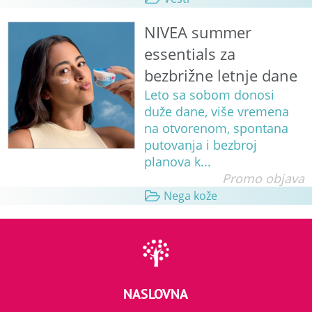
NIVEA summer
essentials za
bezbrižne letnje dane
Leto sa sobom donosi
duže dane, više vremena
na otvorenom, spontana
putovanja i bezbroj
planova k...
Promo objava
Nega kože
NASLOVNA