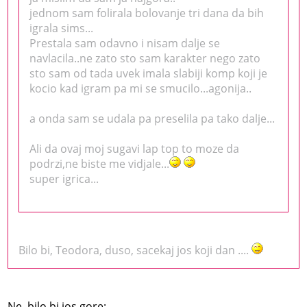
jednom sam folirala bolovanje tri dana da bih
igrala sims...
Prestala sam odavno i nisam dalje se
navlacila..ne zato sto sam karakter nego zato
sto sam od tada uvek imala slabiji komp koji je
kocio kad igram pa mi se smucilo...agonija..
a onda sam se udala pa preselila pa tako dalje...
Ali da ovaj moj sugavi lap top to moze da
podrzi,ne biste me vidjale...
super igrica...
Bilo bi, Teodora, duso, sacekaj jos koji dan ....
Ne, bilo bi jos gore: