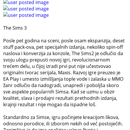
The Sims 3
Posle pet godina na sceni, posle osam ekspanzija, deset
stuff pack-ova, pet specijalnih izdanja, nekoliko spin-off
naslova i konverzija za konzole, The Sims2 je odlučio da
svoju ulogu prepusti novoj igri, revolucionarnom
trećem delu, u čijoj izradi prvi put nije učestvovao
originalni tvorac serijala, Maxis. Razvoj igre preuzeo je
EA Play i umesto izmišljanja tople vode i zalaska u MMO
žanr odlučio da nadogradi, unapredi i poboljša skoro
sve aspekte popularnih Simsa. Kad se uzmu u obzir
kvalitet, slava i prodajni rezultati prethodnih izdanja,
krajnji rezultat i nije mogao da ispadne loš.
Standardno za Simse, igru počinjete kreacijom likova,
odnosno porodice, ili izborom nekih od već postojećih.
Zanimljivo je da igra analizira uslove života i