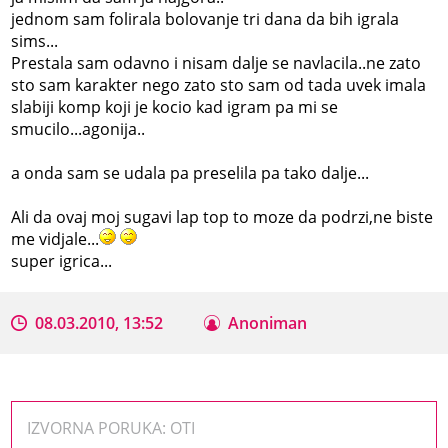
jednom sam folirala bolovanje tri dana da bih igrala
sims...
Prestala sam odavno i nisam dalje se navlacila..ne zato
sto sam karakter nego zato sto sam od tada uvek imala
slabiji komp koji je kocio kad igram pa mi se
smucilo...agonija..
a onda sam se udala pa preselila pa tako dalje...
Ali da ovaj moj sugavi lap top to moze da podrzi,ne biste
me vidjale...
super igrica...
08.03.2010, 13:52
Anoniman
IZVORNA PORUKA: OTI