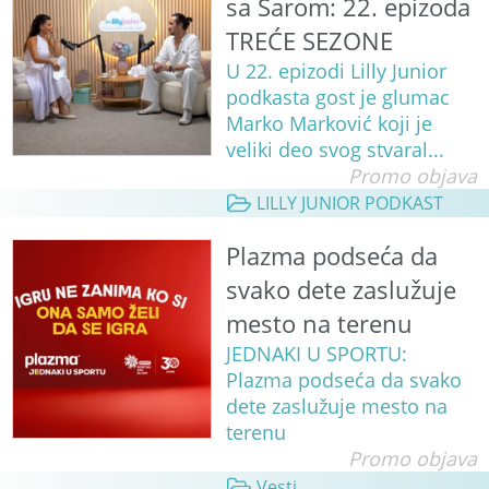
sa Sarom: 22. epizoda
TREĆE SEZONE
U 22. epizodi Lilly Junior
podkasta gost je glumac
Marko Marković koji je
veliki deo svog stvaral...
Promo objava
LILLY JUNIOR PODKAST
Plazma podseća da
svako dete zaslužuje
mesto na terenu
JEDNAKI U SPORTU:
Plazma podseća da svako
dete zaslužuje mesto na
terenu
Promo objava
Vesti