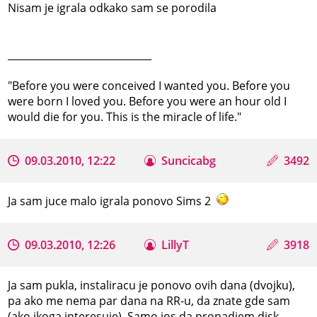
Nisam je igrala odkako sam se porodila
_____________________________
"Before you were conceived I wanted you. Before you
were born I loved you. Before you were an hour old I
would die for you. This is the miracle of life."
09.03.2010, 12:22
Suncicabg
3492
Ja sam juce malo igrala ponovo Sims 2
09.03.2010, 12:26
LillyT
3918
Ja sam pukla, instaliracu je ponovo ovih dana (dvojku),
pa ako me nema par dana na RR-u, da znate gde sam
(ako ikoga interesuje). Samo jos da pronadjem disk.