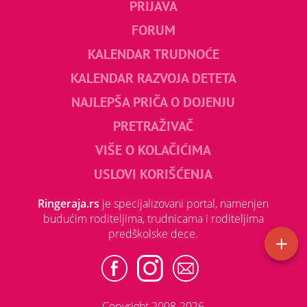
PRIJAVA
FORUM
KALENDAR TRUDNOĆE
KALENDAR RAZVOJA DETETA
NAJLEPŠA PRIČA O DOJENJU
PRETRAŽIVAČ
VIŠE O KOLAČIĆIMA
USLOVI KORIŠĆENJA
Ringeraja.rs
je specijalizovani portal, namenjen
budućim roditeljima, trudnicama i roditeljima
predškolske dece.
Copyright 2008-2026