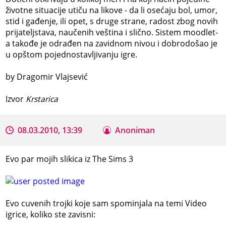
životne situacije utiču na likove - da li osećaju bol, umor,
stid i gađenje, ili opet, s druge strane, radost zbog novih
prijateljstava, naučenih veština i slično. Sistem moodlet-
a takođe je odrađen na zavidnom nivou i dobrodošao je
u opštom pojednostavljivanju igre.
by Dragomir Vlajsević
Izvor
Krstarica
08.03.2010, 13:39
Anoniman
Evo par mojih slikica iz The Sims 3
Evo cuvenih trojki koje sam spominjala na temi Video
igrice, koliko ste zavisni: