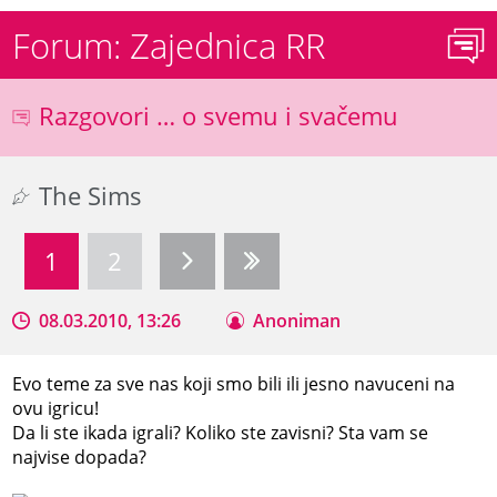
Forum: Zajednica RR
Razgovori … o svemu i svačemu
The Sims
1
2
08.03.2010, 13:26
Anoniman
Evo teme za sve nas koji smo bili ili jesno navuceni na
ovu igricu!
Da li ste ikada igrali? Koliko ste zavisni? Sta vam se
najvise dopada?