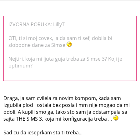
IZVORNA PORUKA: LillyT
OTI, ti si moj covek, ja da sam ti sef, dobila bi
slobodne dane za Simse
Nejtiri, koja mi ljuta guja treba za Simse 3? Koji je
optimum?
Draga, ja sam cvilela za novim kompom, kada sam
izgubila plod i ostala bez posla i mm nije mogao da mi
odoli. A kupili smo ga, tako sto sam ja odstampala sa
sajta THE SIMS 3, koja mi konfiguracija treba ...
Sad cu da icseprkam sta ti treba...