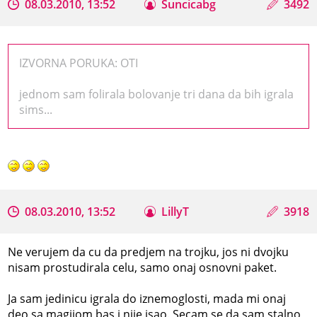
08.03.2010, 13:52
Suncicabg
3492
IZVORNA PORUKA: OTI
jednom sam folirala bolovanje tri dana da bih igrala
sims...
08.03.2010, 13:52
LillyT
3918
Ne verujem da cu da predjem na trojku, jos ni dvojku
nisam prostudirala celu, samo onaj osnovni paket.
Ja sam jedinicu igrala do iznemoglosti, mada mi onaj
deo sa magijom bas i nije isao. Secam se da sam stalno