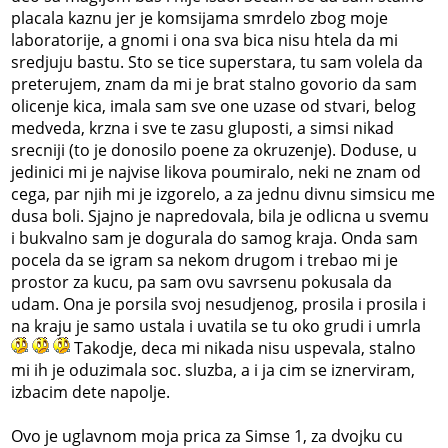
placala kaznu jer je komsijama smrdelo zbog moje
laboratorije, a gnomi i ona sva bica nisu htela da mi
sredjuju bastu. Sto se tice superstara, tu sam volela da
preterujem, znam da mi je brat stalno govorio da sam
olicenje kica, imala sam sve one uzase od stvari, belog
medveda, krzna i sve te zasu gluposti, a simsi nikad
srecniji (to je donosilo poene za okruzenje). Doduse, u
jedinici mi je najvise likova poumiralo, neki ne znam od
cega, par njih mi je izgorelo, a za jednu divnu simsicu me
dusa boli. Sjajno je napredovala, bila je odlicna u svemu
i bukvalno sam je dogurala do samog kraja. Onda sam
pocela da se igram sa nekom drugom i trebao mi je
prostor za kucu, pa sam ovu savrsenu pokusala da
udam. Ona je porsila svoj nesudjenog, prosila i prosila i
na kraju je samo ustala i uvatila se tu oko grudi i umrla
Takodje, deca mi nikada nisu uspevala, stalno
mi ih je oduzimala soc. sluzba, a i ja cim se iznerviram,
izbacim dete napolje.
Ovo je uglavnom moja prica za Simse 1, za dvojku cu