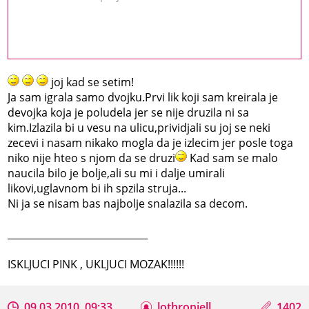
joj kad se setim!
Ja sam igrala samo dvojku.Prvi lik koji sam kreirala je
devojka koja je poludela jer se nije druzila ni sa
kim.Izlazila bi u vesu na ulicu,prividjali su joj se neki
zecevi i nasam nikako mogla da je izlecim jer posle toga
niko nije hteo s njom da se druzi
Kad sam se malo
naucila bilo je bolje,ali su mi i dalje umirali
likovi,uglavnom bi ih spzila struja...
Ni ja se nisam bas najbolje snalazila sa decom.
_____________________________
ISKLJUCI PINK , UKLJUCI MOZAK!!!!!!
09.03.2010, 09:33
lothroniell
1402