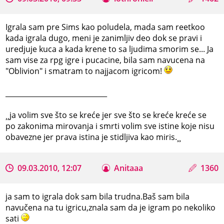
Igrala sam pre Sims kao poludela, mada sam reetkoo
kada igrala dugo, meni je zanimljiv deo dok se pravi i
uredjuje kuca a kada krene to sa ljudima smorim se... Ja
sam vise za rpg igre i pucacine, bila sam navucena na
"Oblivion" i smatram to najjacom igricom!
_____________________________
¸¸ja volim sve što se kreće jer sve što se kreće kreće se
po zakonima mirovanja i smrti volim sve istine koje nisu
obavezne jer prava istina je stidljiva kao miris.¸¸
09.03.2010, 12:07
Anitaaa
1360
ja sam to igrala dok sam bila trudna.Baš sam bila
navučena na tu igricu,znala sam da je igram po nekoliko
sati