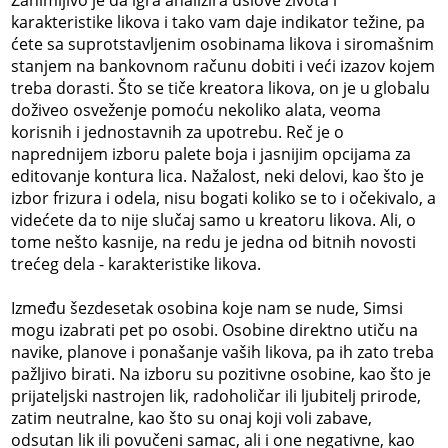
karakteristike likova i tako vam daje indikator težine, pa
ćete sa suprotstavljenim osobinama likova i siromašnim
stanjem na bankovnom računu dobiti i veći izazov kojem
treba dorasti. Što se tiče kreatora likova, on je u globalu
doživeo osveženje pomoću nekoliko alata, veoma
korisnih i jednostavnih za upotrebu. Reč je o
naprednijem izboru palete boja i jasnijim opcijama za
editovanje kontura lica. Nažalost, neki delovi, kao što je
izbor frizura i odela, nisu bogati koliko se to i očekivalo, a
videćete da to nije slučaj samo u kreatoru likova. Ali, o
tome nešto kasnije, na redu je jedna od bitnih novosti
trećeg dela - karakteristike likova.
Između šezdesetak osobina koje nam se nude, Simsi
mogu izabrati pet po osobi. Osobine direktno utiču na
navike, planove i ponašanje vaših likova, pa ih zato treba
pažljivo birati. Na izboru su pozitivne osobine, kao što je
prijateljski nastrojen lik, radoholičar ili ljubitelj prirode,
zatim neutralne, kao što su onaj koji voli zabave,
odsutan lik ili povučeni samac, ali i one negativne, kao