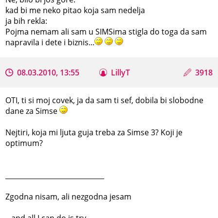
kad bi me neko pitao koja sam nedelja
ja bih rekla:
Pojma nemam ali sam u SIMSima stigla do toga da sam
napravila i dete i biznis...
08.03.2010, 13:55
LillyT
3918
OTI, ti si moj covek, ja da sam ti sef, dobila bi slobodne
dane za Simse
Nejtiri, koja mi ljuta guja treba za Simse 3? Koji je
optimum?
_____________________________
Zgodna nisam, ali nezgodna jesam
...and all I can do is try