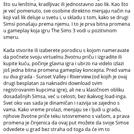
što su lenština, kradljivac ili jednostavno zao lik. Kao što
je već pomenuto, sve osobine direktno menjaju način na
koji vaš lik deluje u svetu i, u skladu s tom, kako se drugi
Simsi ponašaju prema njemu. I to je prva bitna promena
u gameplay koja igru The Sims 3 vodi u pozitivnom
smeru.
Kada stvorite ili izaberete porodicu s kojom nameravate
da počnete svoju virtuelnu životnu priču i izgradite ili
kupite kuću, počinje glavna igra i ubrzo na videlo izlazi
još jedna bitna promena gameplay koncepta. Pred vama
su dva grada - Sunset Valley i Riverview (od kojih je ovaj
drugi besplatan za naknadni download svim
registrovanim kupcima igre), ali ne u klasičnom obliku
dosadašnjih Simsa, već u celosti, bez ikakvog load-inga.
Svet oko vas sada je dinamičan i razvija se zajedno s
vama. Kako vreme prolazi, menjaju se i ljudi u gradu,
njihove životne priče teku istovremeno s vašom, a prava
promena je činjenica da ovaj put možete da svoje Simse
odvedete u grad bez straha od toga da će im to