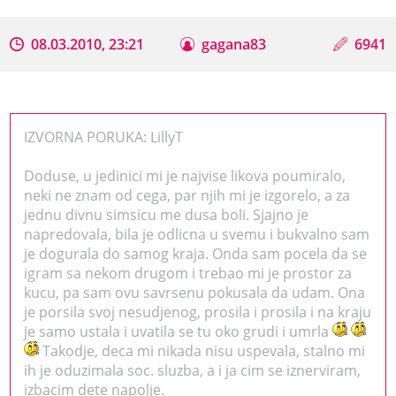
08.03.2010, 23:21
gagana83
6941
IZVORNA PORUKA: LillyT
Doduse, u jedinici mi je najvise likova poumiralo,
neki ne znam od cega, par njih mi je izgorelo, a za
jednu divnu simsicu me dusa boli. Sjajno je
napredovala, bila je odlicna u svemu i bukvalno sam
je dogurala do samog kraja. Onda sam pocela da se
igram sa nekom drugom i trebao mi je prostor za
kucu, pa sam ovu savrsenu pokusala da udam. Ona
je porsila svoj nesudjenog, prosila i prosila i na kraju
je samo ustala i uvatila se tu oko grudi i umrla
Takodje, deca mi nikada nisu uspevala, stalno mi
ih je oduzimala soc. sluzba, a i ja cim se iznerviram,
izbacim dete napolje.