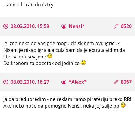
...and all I can do is try
08.03.2010, 15:59
Nensi*
6520
Jel zna neka od vas gde mogu da skinem ovu igricu?
Nisam je nikad igrala,a cula sam da je extra,a vidim da
ste i vi odusevljene
Da krenem za pocetak od jedinice
08.03.2010, 16:27
*Alexx*
8067
Ja da predupredim - ne reklamiramo pirateriju preko RR!
Ako neko hoće da pomogne Nensi, neka joj šalje pp
_____________________________