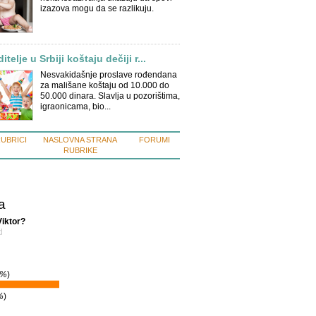
izazova mogu da se razlikuju.
itelje u Srbiji koštaju dečiji r...
Nesvakidašnje proslave rođendana
za mališane koštaju od 10.000 do
50.000 dinara. Slavlja u pozorištima,
igraonicama, bio...
RUBRICI
NASLOVNA STRANA
FORUMI
RUBRIKE
a
Viktor?
d
1%
)
%
)