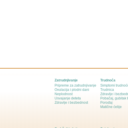
Zatrudnjivanje
Trudnoća
Pripreme za zatrudnjivanje
Simptomi trudnoć
Ovulacija i plodni dani
Trudnica
Neplodnost
Zdravlje i bezbed
Usvajanje deteta
Pobačaj, gubitak
Zdravlje i bezbednost
Porođaj
Matične ćelije