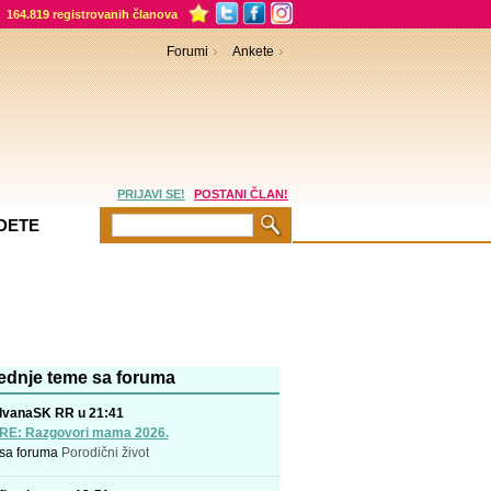
164.819 registrovanih članova
Forumi
Ankete
PRIJAVI SE!
POSTANI ČLAN!
DETE
ednje teme sa foruma
IvanaSK RR u 21:41
RE: Razgovori mama 2026.
sa foruma
Porodični život