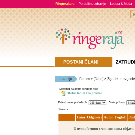
Ringeraja.rs
Porodično zdravlje
Lepota & Moda
POSTANI ČLAN!
ZATRUD
Lokacija:
Forum
>
[Dete]
> Zgode i nezgode
Korisnici na ovom forumu: niko
Obeleži forum kao pročitan
Prikaži teme poslednjih:
Vrsta prikaza:
Stranica:
Tema
Odgovori
Autor
Pogledi
Posl
U ovom forumu trenutno nema objava