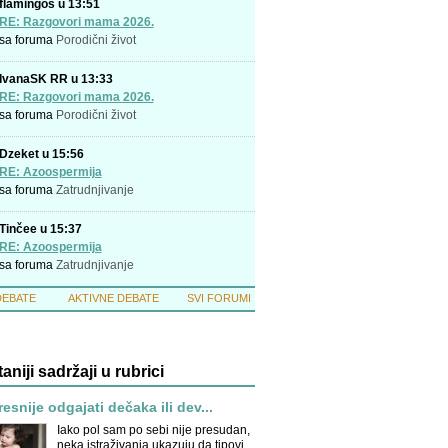
flamingos u 13:51
RE: Razgovori mama 2026.
sa foruma
Porodični život
IvanaSK RR u 13:33
RE: Razgovori mama 2026.
sa foruma
Porodični život
Dzeket u 15:56
RE: Azoospermija
sa foruma
Zatrudnjivanje
Tinčee u 15:37
RE: Azoospermija
sa foruma
Zatrudnjivanje
DEBATE
AKTIVNE DEBATE
SVI FORUMI
taniji sadržaji u rubrici
tresnije odgajati dečaka ili dev...
Iako pol sam po sebi nije presudan,
neka istraživanja ukazuju da tipovi