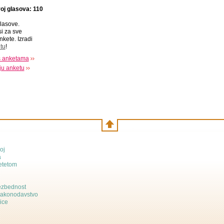
oj glasova: 110
lasove.
si za sve
nkete. Izradi
tu
!
s anketama
oju anketu
oj
a
etetom
bezbednost
zakonodavstvo
ice