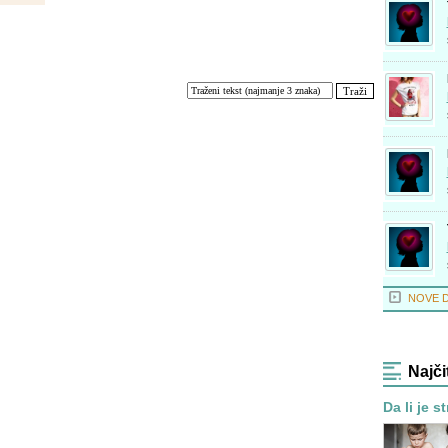
NOVE 
Najči
Da li je s