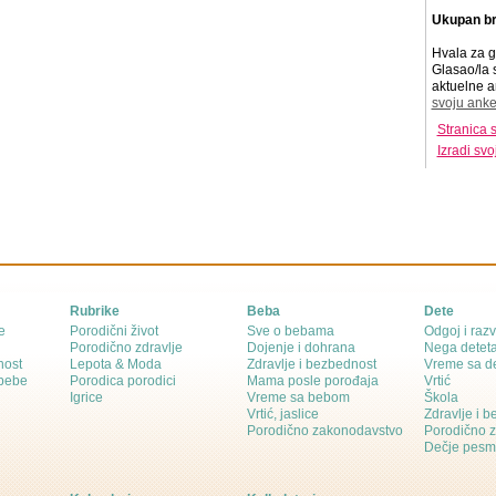
Ukupan br
Hvala za g
Glasao/la 
aktuelne a
svoju anke
Stranica 
Izradi sv
Rubrike
Beba
Dete
e
Porodični život
Sve o bebama
Odgoj i razv
Porodično zdravlje
Dojenje i dohrana
Nega detet
nost
Lepota & Moda
Zdravlje i bezbednost
Vreme sa d
 bebe
Porodica porodici
Mama posle porođaja
Vrtić
Igrice
Vreme sa bebom
Škola
Vrtić, jaslice
Zdravlje i 
Porodično zakonodavstvo
Porodično 
Dečje pesm