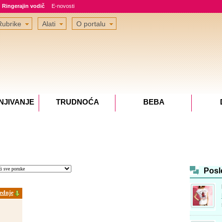
Ringerajin vodič
E-novosti
Rubrike
Alati
O portalu
NJIVANJE
TRUDNOĆA
BEBA
Posl
ednje