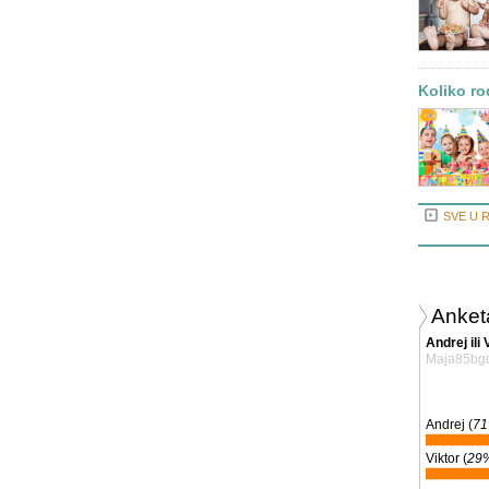
Koliko rod
SVE U 
Anket
Andrej ili 
Maja85bg
Andrej (
7
Viktor (
29