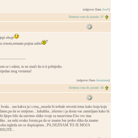
(odgovor članu
Jeca*
)
Direktna veza do poruke: 37
jepi oboje
jala crnom,nemam pojma zašto
______________
m se i odem, to ne znači da si ti pobijedio.
 vrijedan mog vremena!
(odgovor članu
Anoniman
)
Direktna veza do poruke: 38
hvala....ma kakva ja i crna,,,mozda bi trebale otvoriti temu kako koja koju
damo,pa da se smijemo....hahahha...iskreno i ja dosta vas zamisljam kako bi
 bi lijepo bilo da stavimo sliike svoje sa muzevima il ko vec ima
slike...na neki ovako forum,pa da se znamo bar preko slika da znamo
 osoba izgleda sto se dopisujemo...PA,NEZNAM TO JE MOJA
ISLITE...