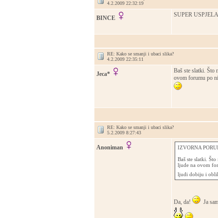
4.2.2009 22:32:19
SUPER USPJELA SA
BINCE
RE: Kako se smanji i ubaci slika?
4.2.2009 22:35:11
Baš ste slatki. Št
Jeca*
ovom forumu po nick
RE: Kako se smanji i ubaci slika?
5.2.2009 8:27:43
Anoniman
IZVORNA PORUK
Baš ste slatki. Š
ljude na ovom for
ljudi dobiju i obl
Da, da!
Ja sam 