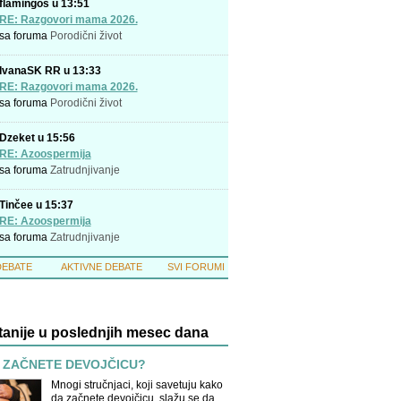
flamingos u 13:51
RE: Razgovori mama 2026.
sa foruma
Porodični život
IvanaSK RR u 13:33
RE: Razgovori mama 2026.
sa foruma
Porodični život
Dzeket u 15:56
RE: Azoospermija
sa foruma
Zatrudnjivanje
Tinčee u 15:37
RE: Azoospermija
sa foruma
Zatrudnjivanje
DEBATE
AKTIVNE DEBATE
SVI FORUMI
tanije u poslednjih mesec dana
 ZAČNETE DEVOJČICU?
Mnogi stručnjaci, koji savetuju kako
da začnete devojčicu, slažu se da