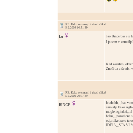
RE: Kako se smanji i ubaci slika?
5.2.2009 10:51:39
Jao Bince baš ste li
Lu
I ja sam te zamišl
_______________
Kad zašutim, okrene
Znači da više nisi
RE: Kako se smanji i ubaci slika?
5.2.2009 20:57:39
hhahahh,,,,bas vam 
BINCE
zamislja kako izgle
mogle izgledati,,,al
bebu,,,,porodicne 
odprilike kako ta
IDEJA,,,STA VI M