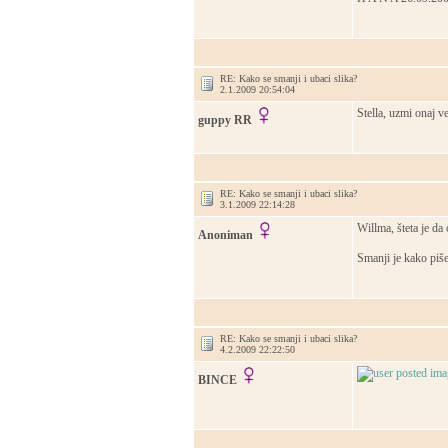
RE: Kako se smanji i ubaci slika?
2.1.2009 20:54:04
Stella, uzmi onaj ve
guppy RR
RE: Kako se smanji i ubaci slika?
3.1.2009 22:14:28
Willma, šteta je da
Anoniman
Smanji je kako piš
RE: Kako se smanji i ubaci slika?
4.2.2009 22:22:50
BINCE