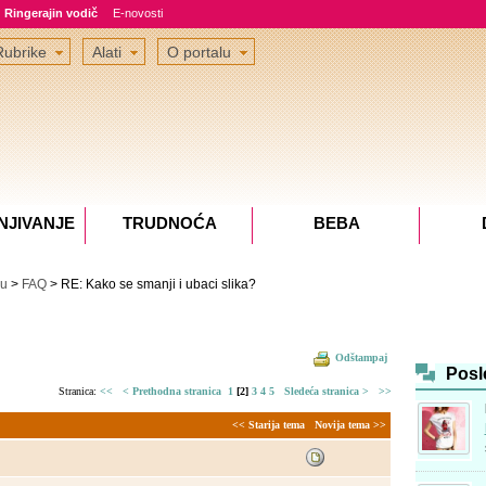
Ringerajin vodič
E-novosti
Rubrike
Alati
O portalu
NJIVANJE
TRUDNOĆA
BEBA
lu
>
FAQ
> RE: Kako se smanji i ubaci slika?
Odštampaj
Posl
Stranica:
<<
< Prethodna stranica
1
[2]
3
4
5
Sledeća stranica >
>>
<< Starija tema
Novija tema >>