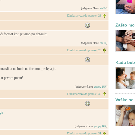
(odgovor članu
stella
)
Direktna veza do poruke: 28
Zašto mor
ći format koji je tamo po defaultu.
(odgovor članu
stella
)
Direktna veza do poruke: 29
Kada bebe
 ona slika ne bude na forumu, prelepa je.
e u prvom postu!
(odgovor članu
guppy RR
)
Direktna veza do poruke: 30
Vaške se 
(odgovor članu
guppy RR
)
Direktna veza do poruke: 31