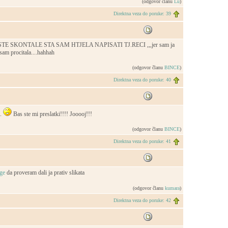
(odgovor članu
Lu
)
Direktna veza do poruke: 39
E SKONTALE STA SAM HTJELA NAPISATI TJ.RECI ,,,jer sam ja
sam procitala....hahhah
(odgovor članu
BINCE
)
Direktna veza do poruke: 40
..
Bas ste mi preslatki!!!! Jooooj!!!
(odgovor članu
BINCE
)
Direktna veza do poruke: 41
da proveram dali ja prativ slikata
(odgovor članu
kumara
)
Direktna veza do poruke: 42