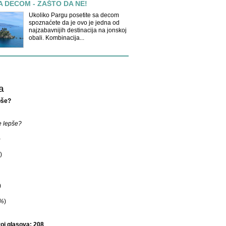
A DECOM - ZAŠTO DA NE!
Ukoliko Pargu posetite sa decom
spoznaćete da je ovo je jedna od
najzabavnijih destinacija na jonskoj
obali. Kombinacija...
a
pše?
e lepše?
)
)
)
%
)
oj glasova: 208