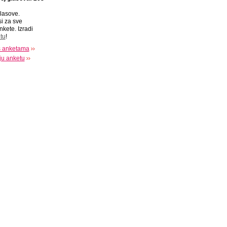
lasove.
si za sve
nkete. Izradi
tu
!
s anketama
oju anketu