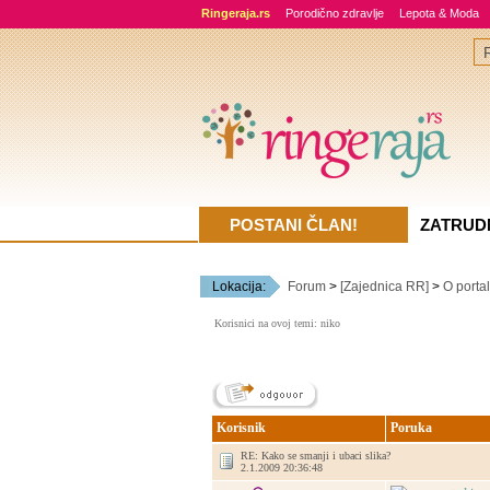
Ringeraja.rs
Porodično zdravlje
Lepota & Moda
POSTANI ČLAN!
ZATRUD
Lokacija:
Forum
>
[Zajednica RR]
>
O porta
Korisnici na ovoj temi: niko
Korisnik
Poruka
RE: Kako se smanji i ubaci slika?
2.1.2009 20:36:48