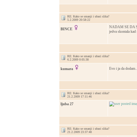
RE: Kako se smanji i ubaci slika?
5.2.2009 20:58:22
NADAM SE DA ST
BINCE
jedva skontala kad 
RE: Kako se smanji i ubaci slika?
6.2.2009 0:05:38
Evo i ja da dodam.
kumara
RE: Kako se smanji i ubaci slika?
21.2.2009 17:11:46
ljuba 27
RE: Kako se smanji i ubaci slika?
21.2.2009 23:37:48