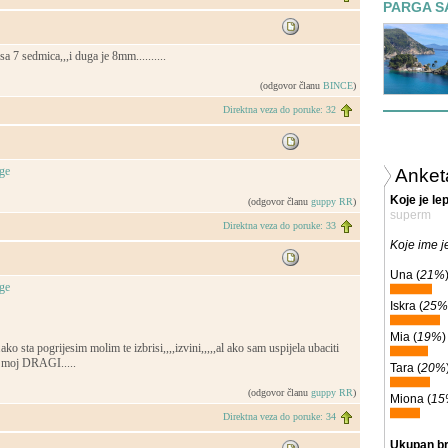
PARGA S
a 7 sedmica,,,i duga je 8mm..........
(odgovor članu
BINCE
)
Direktna veza do poruke: 32
Anket
Koje je le
(odgovor članu
guppy RR
)
superm
Direktna veza do poruke: 33
Koje ime j
Una (
21%
Iskra (
25%
Mia (
19%
)
o sta pogrijesim molim te izbrisi,,,,izvini,,,,,al ako sam uspijela ubaciti
 moj DRAGI.....
Tara (
20%
(odgovor članu
guppy RR
)
Miona (
15
Direktna veza do poruke: 34
Ukupan br