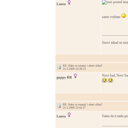
Laura
samo vezbam
_______________
Snovi nikad ne umir
RE: Kako se smanji i ubaci slika?
21.2.2009 23:38:23
Novi Sad, Novi Sad
guppy RR
RE: Kako se smanji i ubaci slika?
21.2.2009 23:42:27
Samo da ti malo pr
Laura
_______________