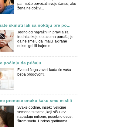
par može povećati svoje šanse, ako
žena ne doživi...
ate skinuti lak sa noktiju pre po...
Jedno od najvažnijih pravila za
trudnice koje dolaze na porođaj je
da ne smeju da imaju lakirane
nokte, gel ili trajne n...
 počinju da pričaju
Evo od čega zavisi kada će vaša
beba progovoriti.
ne prenose onako kako smo mislili
Svake godine, insekti veličine
semena susama, koji sišu krv
napadaju milione, posebno dece,
širom sveta. Uprkos godinama...