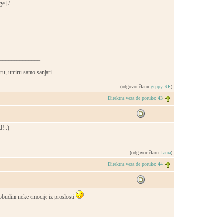
[/
______________
u, umiru samo sanjari ...
(odgovor članu
guppy RR
)
Direktna veza do poruke: 43
! :)
(odgovor članu
Laura
)
Direktna veza do poruke: 44
obudim neke emocije iz proslosti
______________