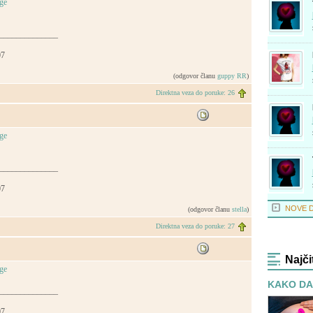
______________
07
(odgovor članu
guppy RR
)
Direktna veza do poruke: 26
______________
07
NOVE 
(odgovor članu
stella
)
Direktna veza do poruke: 27
Najči
KAKO DA
______________
07