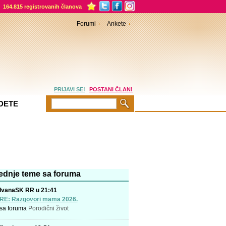
164.815 registrovanih članova
Forumi
Ankete
PRIJAVI SE!
POSTANI ČLAN!
DETE
ednje teme sa foruma
IvanaSK RR u 21:41
RE: Razgovori mama 2026.
sa foruma
Porodični život