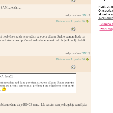
Hvala za g
M...heheh......
Glasao/la 
aktuelne a
(odgovor članu
BINCE
)
svoju anke
Direktna veza do poruke: 35
Stranica 
Izradi sv
o mi neobično sad da te povežem sa ovom slikom. Stalno pamtim ljude na
u i stavovima i pričama i sad odjednom neki od tih ljudi dobiju i oblik
(odgovor članu
BINCE
)
Direktna veza do poruke: 36
A: Jeca02
to mi neobično sad da te povežem sa ovom slikom. Stalno pamtim
umu po nicku i stavovima i pričama i sad odjednom neki od tih
ik
bila ubeđena da je BINCE crna... Ma sasvim sam je drugačije zamišljala!