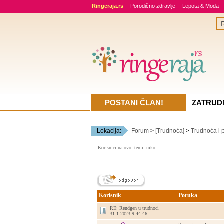
Ringeraja.rs
Porodično zdravlje
Lepota & Moda
POSTANI ČLAN!
ZATRUD
Lokacija:
Forum
>
[Trudnoća]
>
Trudnoća i 
Korisnici na ovoj temi: niko
Korisnik
Poruka
RE: Rendgen u trudnoci
31.1.2023 9:44:46