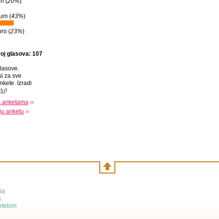
n (
20%
)
rn (
43%
)
ro (
23%
)
oj glasova: 107
lasove.
si za sve
nkete. Izradi
tu
!
s anketama
oju anketu
oj
a
etetom