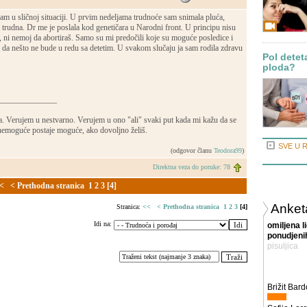
am u sličnoj situaciji. U prvim nedeljama trudnoće sam snimala pluća,
trudna. Dr me je poslala kod genetičara u Narodni front. U principu nisu
aj, ni nemoj da abortiraš. Samo su mi predočili koje su moguće posledice i
 da nešto ne bude u redu sa detetim. U svakom slučaju ja sam rodila zdravu
Pol detet
ploda?
______________
ca. Verujem u nestvarno. Verujem u ono "ali" svaki put kada mi kažu da se
nemoguće postaje moguće, ako dovoljno želiš.
SVE U 
(odgovor članu
Teodora99
)
Direktna veza do poruke: 78
<
< Prethodna stranica
1
2
3
[4]
Anket
Stranica:
<<
< Prethodna stranica
1
2
3
[4]
Idi na:
omiljena l
ponudjenih
pisuljica
Brižit Bard