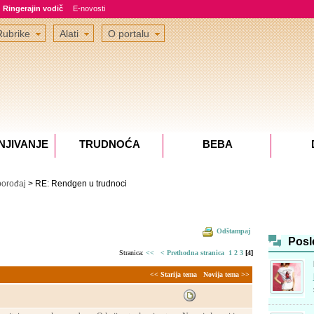
Ringerajin vodič
E-novosti
Rubrike
Alati
O portalu
NJIVANJE
TRUDNOĆA
BEBA
porođaj
> RE: Rendgen u trudnoci
Odštampaj
Posl
Stranica:
<<
< Prethodna stranica
1
2
3
[4]
<< Starija tema
Novija tema >>