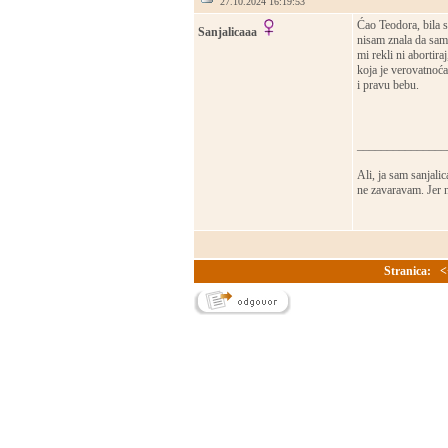
27.10.2024 16:19:53
Ćao Teodora, bila s
Sanjalicaaa
nisam znala da sam 
mi rekli ni abortir
koja je verovatnoća
i pravu bebu.
_______________
Ali, ja sam sanjali
ne zavaravam. Jer 
Stranica:
<