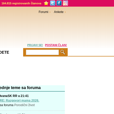
164.815 registrovanih članova
Forumi
Ankete
PRIJAVI SE!
POSTANI ČLAN!
DETE
ednje teme sa foruma
IvanaSK RR u 21:41
RE: Razgovori mama 2026.
sa foruma
Porodični život