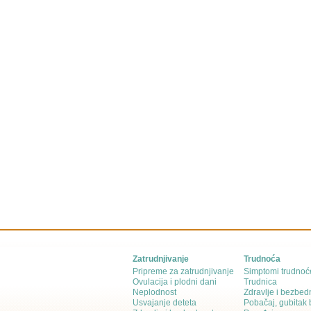
Zatrudnjivanje
Trudnoća
Pripreme za zatrudnjivanje
Simptomi trudnoć
Ovulacija i plodni dani
Trudnica
Neplodnost
Zdravlje i bezbed
Usvajanje deteta
Pobačaj, gubitak