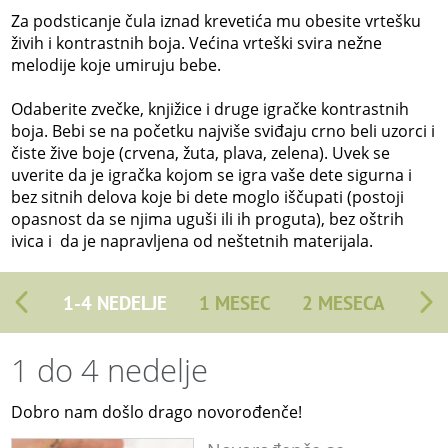
Za podsticanje čula iznad krevetića mu obesite vrtešku
živih i kontrastnih boja. Većina vrteški svira nežne
melodije koje umiruju bebe.
Odaberite zvečke, knjižice i druge igračke kontrastnih
boja. Bebi se na početku najviše sviđaju crno beli uzorci i
čiste žive boje (crvena, žuta, plava, zelena). Uvek se
uverite da je igračka kojom se igra vaše dete sigurna i
bez sitnih delova koje bi dete moglo iščupati (postoji
opasnost da se njima uguši ili ih proguta), bez oštrih
ivica i da je napravljena od neštetnih materijala.
1-4 NEDELJE
1 MESEC
2 MESECA
1 do 4 nedelje
Dobro nam došlo drago novorođenče!