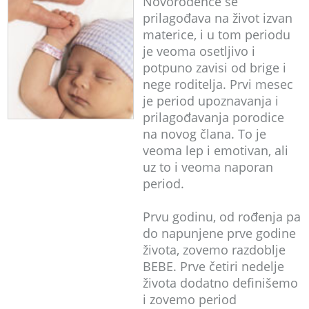
Novorođenče se
prilagođava na život izvan
materice, i u tom periodu
je veoma osetljivo i
potpuno zavisi od brige i
nege roditelja. Prvi mesec
je period upoznavanja i
prilagođavanja porodice
na novog člana. To je
veoma lep i emotivan, ali
uz to i veoma naporan
period.
Prvu godinu, od rođenja pa
do napunjene prve godine
života, zovemo razdoblje
BEBE. Prve četiri nedelje
života dodatno definišemo
i zovemo period