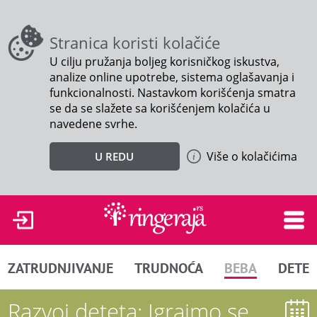
Stranica koristi kolačiće
U cilju pružanja boljeg korisničkog iskustva,
analize online upotrebe, sistema oglašavanja i
funkcionalnosti. Nastavkom korišćenja smatra
se da se slažete sa korišćenjem kolačića u
navedene svrhe.
Više o kolačićima
U REDU
ZATRUDNJIVANJE
TRUDNOĆA
BEBA
DETE
Razvoj deteta: Igrajmo se