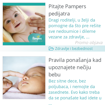
Pitajte Pampers
pedijatra
Dragi roditelji, u želji da
pomogne da što pre rešite
sve nedoumice i dileme
vezane za zdravlje, ...
Promo objava
Zdravlje i bezbednost
Pravila ponašanja kad
upoznajete nečiju
bebu
Bez sitne dece, bez
poljubaca, i nemojte da
zasednete. Evo kako treba
da se ponašate kad idete u
...