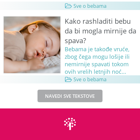
Sve o bebama
Kako rashladiti bebu
da bi mogla mirnije da
spava?
Bebama je takođe vruće,
zbog čega mogu lošije ili
nemirnije spavati tokom
ovih vrelih letnjih noć...
Sve o bebama
NAVEDI SVE TEKSTOVE