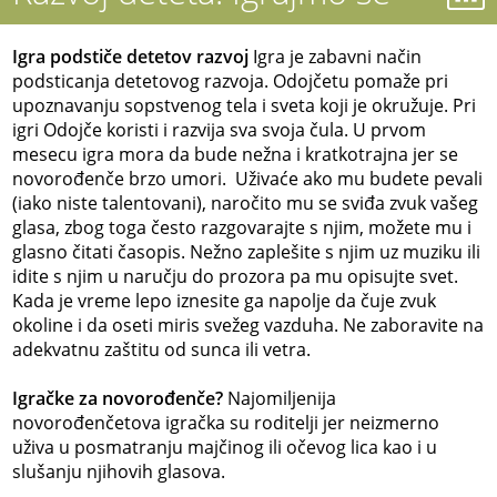
Igra podstiče detetov razvoj
Igra je zabavni način
podsticanja detetovog razvoja. Odojčetu pomaže pri
upoznavanju sopstvenog tela i sveta koji je okružuje. Pri
igri Odojče koristi i razvija sva svoja čula. U prvom
mesecu igra mora da bude nežna i kratkotrajna jer se
novorođenče brzo umori. Uživaće ako mu budete pevali
(iako niste talentovani), naročito mu se sviđa zvuk vašeg
glasa, zbog toga često razgovarajte s njim, možete mu i
glasno čitati časopis. Nežno zaplešite s njim uz muziku ili
idite s njim u naručju do prozora pa mu opisujte svet.
Kada je vreme lepo iznesite ga napolje da čuje zvuk
okoline i da oseti miris svežeg vazduha. Ne zaboravite na
adekvatnu zaštitu od sunca ili vetra.
Igračke za novorođenče?
Najomiljenija
novorođenčetova igračka su roditelji jer neizmerno
uživa u posmatranju majčinog ili očevog lica kao i u
slušanju njihovih glasova.