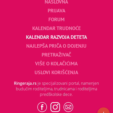
NASLOVNA
PRIJAVA
FORUM
KALENDAR TRUDNOĆE
KALENDAR RAZVOJA DETETA
NAJLEPŠA PRIČA O DOJENJU
PRETRAŽIVAČ
VIŠE O KOLAČIĆIMA
USLOVI KORIŠĆENJA
Ringeraja.rs
je specijalizovani portal, namenjen
budućim roditeljima, trudnicama i roditeljima
predškolske dece.