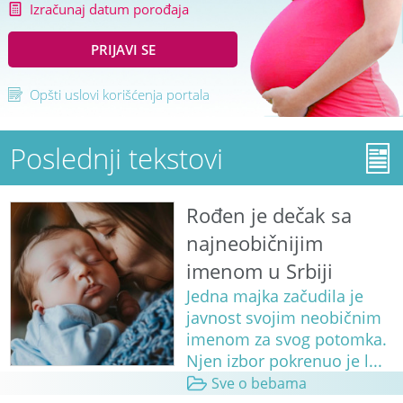
Izračunaj datum porođaja
PRIJAVI SE
Opšti uslovi korišćenja portala
Poslednji tekstovi
Rođen je dečak sa
najneobičnijim
imenom u Srbiji
Jedna majka začudila je
javnost svojim neobičnim
imenom za svog potomka.
Njen izbor pokrenuo je l...
Sve o bebama