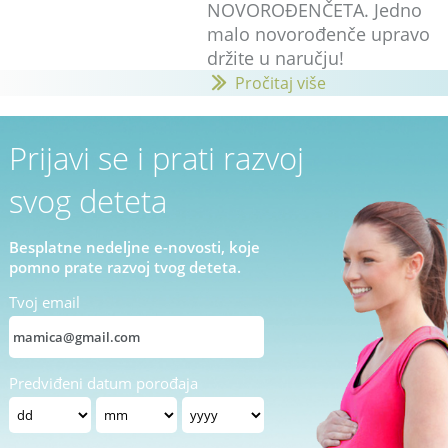
NOVOROĐENČETA. Jedno
malo novorođenče upravo
držite u naručju!
Pročitaj više
Prijavi se i prati razvoj
svog deteta
Besplatne nedeljne e-novosti, koje
pomno prate razvoj tvog deteta.
Tvoj email
Predviđeni datum porođaja