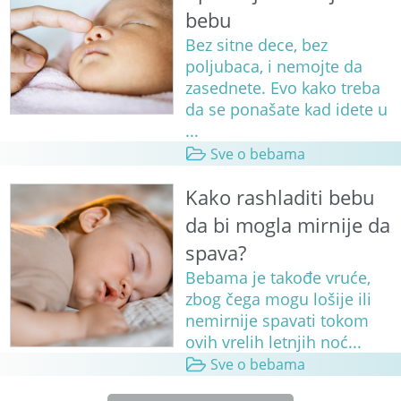
bebu
Bez sitne dece, bez
poljubaca, i nemojte da
zasednete. Evo kako treba
da se ponašate kad idete u
...
Sve o bebama
Kako rashladiti bebu
da bi mogla mirnije da
spava?
Bebama je takođe vruće,
zbog čega mogu lošije ili
nemirnije spavati tokom
ovih vrelih letnjih noć...
Sve o bebama