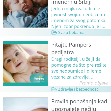
imenom u Srbiji
Jedna majka začudila je
javnost svojim neobičnim
imenom za svog potomka.
Njen izbor pokrenuo je l...
Sve o bebama
Pitajte Pampers
pedijatra
Dragi roditelji, u želji da
pomogne da što pre rešite
sve nedoumice i dileme
vezane za zdravlje, ...
Promo objava
Zdravlje i bezbednost
Pravila ponašanja kad
upoznajete nečiju