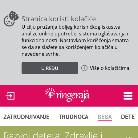
Stranica koristi kolačiće
U cilju pružanja boljeg korisničkog iskustva,
analize online upotrebe, sistema oglašavanja i
funkcionalnosti. Nastavkom korišćenja smatra
se da se slažete sa korišćenjem kolačića u
navedene svrhe.
Više o kolačićima
U REDU
ZATRUDNJIVANJE
TRUDNOĆA
BEBA
DETE
Razvoj deteta: Zdravlje i