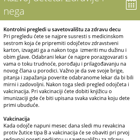
nega
Kontrolni pregledi u savetovalištu za zdravu decu
Pri pregledu ćete se najpre susresti s medicinskom
sestrom koja će pripremiti odojčetov zdravstveni
karton, izvagati ga a nakon toga izmeriti mu dužinu i
obim glave. Odabrani lekar će najpre porazgovarati s
vama o toku trudnoće, porođaju i prilagođavanju na
novog člana u porodici. Važno je da sve svoje brige,
pitanja i zapažanja poverite odabranome lekar da bi bili
mirni i zadovoljni. Nakon toga sledi pregled odojčeta i
vakcinacija. Pri vakcinaciji ćete dobiti knjižicu o
imunizaciji gde će biti upisana svaka vakcina koju dete
primi ubuduće.
Vakcinacija
Kada odojče napuni mesec dana sledi mu revakcina
protiv žutice tipa B a vakcinacija će se obaviti pri prvoj
redovnoj poseti pedijatru u savetovalištu za zdravu