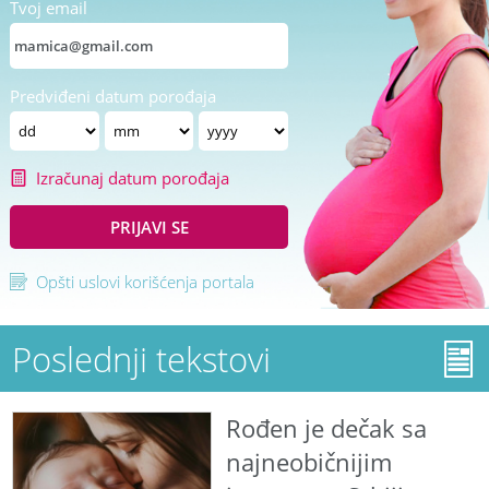
Tvoj email
Predviđeni datum porođaja
Izračunaj datum porođaja
PRIJAVI SE
Opšti uslovi korišćenja portala
Poslednji tekstovi
Rođen je dečak sa
najneobičnijim