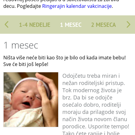
decu. Pogledajte
Ringerajin kalendar vakcinacije
.
1-4 NEDELJE
1 MESEC
2 MESECA
1 mesec
Ništa više neće biti kao što je bilo od kada imate bebu!
Sve će biti još lepše!
Odojčetu treba miran i
nežan roditeljski pristup.
Tok modernog života je
brz. Da bi se odojče
osećalo dobro, roditelji
moraju da prilagode svoj
način života novom članu
porodice. Usporite tempo!
Tako ćete ranije i bolje