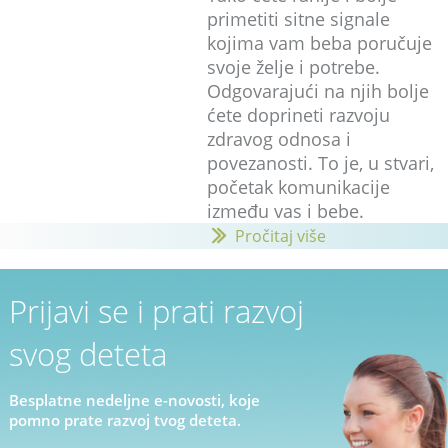
primetiti sitne signale
kojima vam beba poručuje
svoje želje i potrebe.
Odgovarajući na njih bolje
ćete doprineti razvoju
zdravog odnosa i
povezanosti. To je, u stvari,
početak komunikacije
između vas i bebe.
Pročitaj više
Prijavi se i prati razvoj
svog deteta
Besplatne nedeljne e-novosti, koje
pomno prate razvoj tvog deteta.