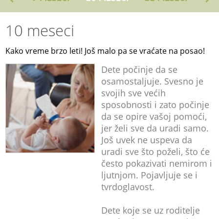
10 meseci
Kako vreme brzo leti! Još malo pa se vraćate na posao!
Dete počinje da se
osamostaljuje. Svesno je
svojih sve većih
sposobnosti i zato počinje
da se opire vašoj pomoći,
jer želi sve da uradi samo.
Još uvek ne uspeva da
uradi sve što poželi, što će
često pokazivati nemirom i
ljutnjom. Pojavljuje se i
tvrdoglavost.
Dete koje se uz roditelje