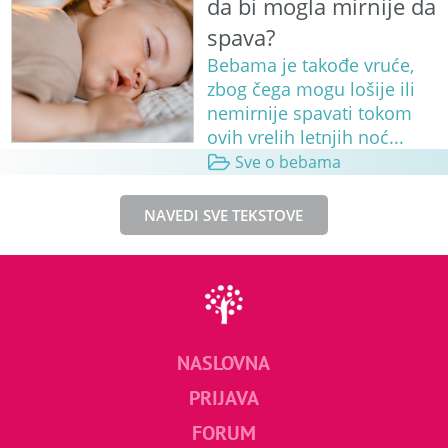
da bi mogla mirnije da
spava?
Bebama je takođe vruće,
zbog čega mogu lošije ili
nemirnije spavati tokom
ovih vrelih letnjih noć...
Sve o bebama
NAVEDI SVE TEKSTOVE
NASLOVNA
PRIJAVA
FORUM