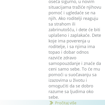
oseća sigurno, u novim
situacijama tražiće njihovu
pomoć i ugledaće se na
njih. Ako roditelji reaguju
sa strahom ili
zabrinutošću, i dete će biti
uplašeno i zaplakaće. Dete
koje ima poverenja u
roditelje, i sa njima ima
topao i dobar odnos
razviće zdravo
samopouzdanje i znaće da
ceni samo sebe. To će mu
pomoći u suočavanju sa
izazovima u životu i
omogućiti da se dobro
razume sa ljudima oko
sebe.
Pročitaj više