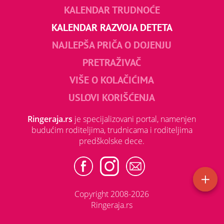
KALENDAR TRUDNOĆE
KALENDAR RAZVOJA DETETA
NAJLEPŠA PRIČA O DOJENJU
PRETRAŽIVAČ
VIŠE O KOLAČIĆIMA
USLOVI KORIŠĆENJA
Ringeraja.rs
je specijalizovani portal, namenjen
budućim roditeljima, trudnicama i roditeljima
predškolske dece.
Copyright 2008-2026
Ringeraja.rs