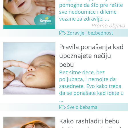
pomogne da što pre rešite
sve nedoumice i dileme
vezane za zdravlje, ...
Promo objava
Zdravlje i bezbednost
Pravila ponašanja kad
upoznajete nečiju
bebu
Bez sitne dece, bez
poljubaca, i nemojte da
zasednete. Evo kako treba
da se ponašate kad idete u
...
Sve o bebama
Kako rashladiti bebu