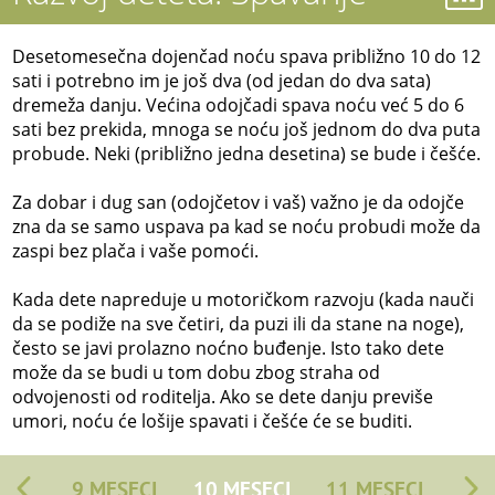
Desetomesečna dojenčad noću spava približno 10 do 12
sati i potrebno im je još dva (od jedan do dva sata)
dremeža danju. Većina odojčadi spava noću već 5 do 6
sati bez prekida, mnoga se noću još jednom do dva puta
probude. Neki (približno jedna desetina) se bude i češće.
Za dobar i dug san (odojčetov i vaš) važno je da odojče
zna da se samo uspava pa kad se noću probudi može da
zaspi bez plača i vaše pomoći.
Kada dete napreduje u motoričkom razvoju (kada nauči
da se podiže na sve četiri, da puzi ili da stane na noge),
često se javi prolazno noćno buđenje. Isto tako dete
može da se budi u tom dobu zbog straha od
odvojenosti od roditelja. Ako se dete danju previše
umori, noću će lošije spavati i češće će se buditi.
9 MESECI
10 MESECI
11 MESECI