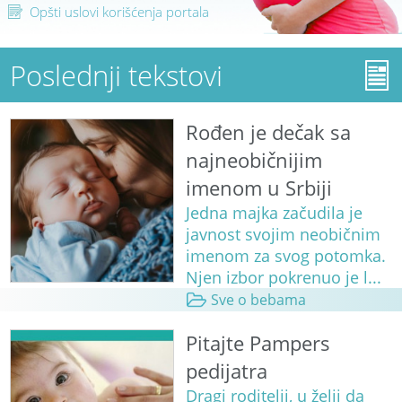
Opšti uslovi korišćenja portala
Poslednji tekstovi
Rođen je dečak sa
najneobičnijim
imenom u Srbiji
Jedna majka začudila je
javnost svojim neobičnim
imenom za svog potomka.
Njen izbor pokrenuo je l...
Sve o bebama
Pitajte Pampers
pedijatra
Dragi roditelji, u želji da