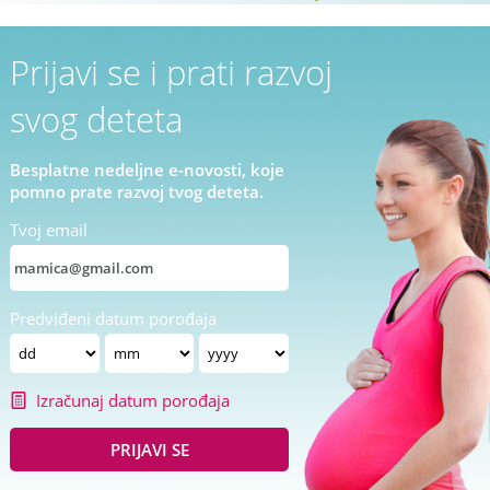
Prijavi se i prati razvoj
svog deteta
Besplatne nedeljne e-novosti, koje
pomno prate razvoj tvog deteta.
Tvoj email
Predviđeni datum porođaja
Izračunaj datum porođaja
PRIJAVI SE