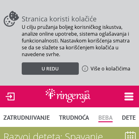
Stranica koristi kolačiće
U cilju pružanja boljeg korisničkog iskustva,
analize online upotrebe, sistema oglašavanja i
funkcionalnosti. Nastavkom korišćenja smatra
se da se slažete sa korišćenjem kolačića u
navedene svrhe.
Više o kolačićima
U REDU
ZATRUDNJIVANJE
TRUDNOĆA
BEBA
DETE
Razvoj deteta: Spavanje