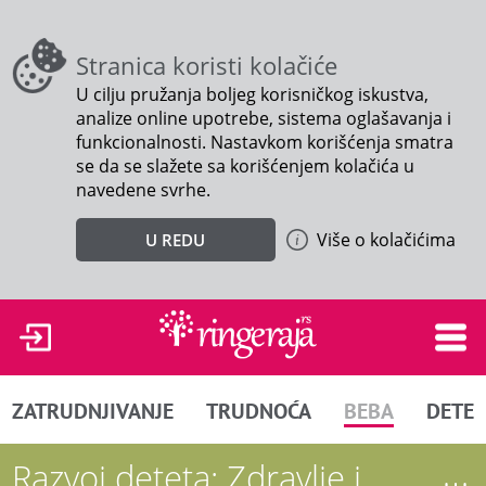
Stranica koristi kolačiće
U cilju pružanja boljeg korisničkog iskustva,
analize online upotrebe, sistema oglašavanja i
funkcionalnosti. Nastavkom korišćenja smatra
se da se slažete sa korišćenjem kolačića u
navedene svrhe.
Više o kolačićima
U REDU
ZATRUDNJIVANJE
TRUDNOĆA
BEBA
DETE
Razvoj deteta: Zdravlje i