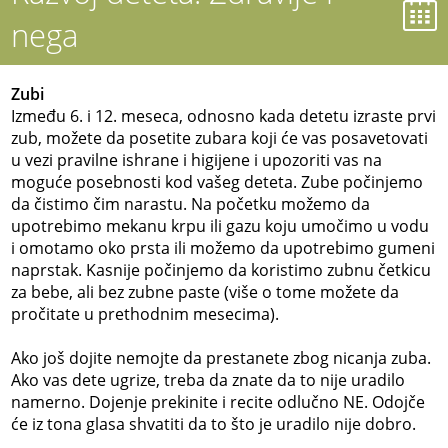
nega
Zubi
Između 6. i 12. meseca, odnosno kada detetu izraste prvi
zub, možete da posetite zubara koji će vas posavetovati
u vezi pravilne ishrane i higijene i upozoriti vas na
moguće posebnosti kod vašeg deteta. Zube počinjemo
da čistimo čim narastu. Na početku možemo da
upotrebimo mekanu krpu ili gazu koju umočimo u vodu
i omotamo oko prsta ili možemo da upotrebimo gumeni
naprstak. Kasnije počinjemo da koristimo zubnu četkicu
za bebe, ali bez zubne paste (više o tome možete da
pročitate u prethodnim mesecima).
Ako još dojite nemojte da prestanete zbog nicanja zuba.
Ako vas dete ugrize, treba da znate da to nije uradilo
namerno. Dojenje prekinite i recite odlučno NE. Odojče
će iz tona glasa shvatiti da to što je uradilo nije dobro.