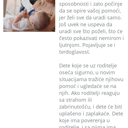
sposobnosti i zato počinje
da se opire vašoj pomoći,
jer želi sve da uradi samo.
Još uvek ne uspeva da
uradi sve što poželi, što će
često pokazivati nemirom i
ljutnjom. Pojavljuje se i
tvrdoglavost.
Dete koje se uz roditelje
oseća sigurno, u novim
situacijama tražiće njihovu
pomoć i ugledaće se na
njih. Ako roditelji reaguju
sa strahom ili
zabrinutošću, i dete će biti
uplašeno i zaplakaće. Dete
koje ima poverenja u
roditelje, i sa njima ima