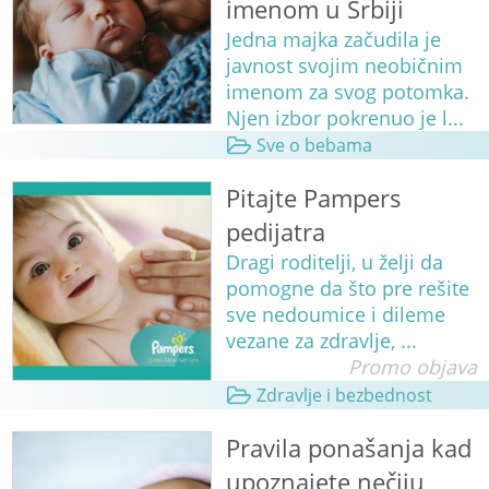
imenom u Srbiji
Jedna majka začudila je
javnost svojim neobičnim
imenom za svog potomka.
Njen izbor pokrenuo je l...
Sve o bebama
Pitajte Pampers
pedijatra
Dragi roditelji, u želji da
pomogne da što pre rešite
sve nedoumice i dileme
vezane za zdravlje, ...
Promo objava
Zdravlje i bezbednost
Pravila ponašanja kad
upoznajete nečiju