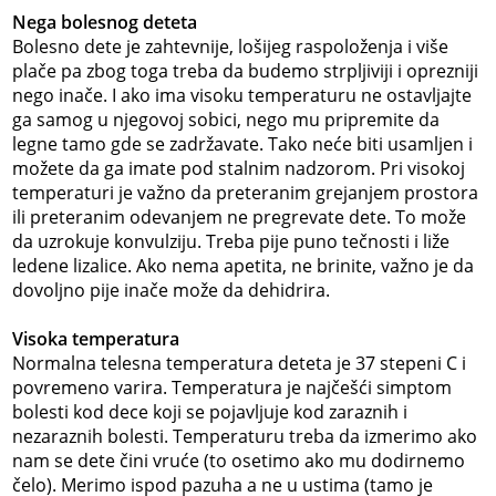
Nega bolesnog deteta
Bolesno dete je zahtevnije, lošijeg raspoloženja i više
plače pa zbog toga treba da budemo strpljiviji i oprezniji
nego inače. I ako ima visoku temperaturu ne ostavljajte
ga samog u njegovoj sobici, nego mu pripremite da
legne tamo gde se zadržavate. Tako neće biti usamljen i
možete da ga imate pod stalnim nadzorom. Pri visokoj
temperaturi je važno da preteranim grejanjem prostora
ili preteranim odevanjem ne pregrevate dete. To može
da uzrokuje konvulziju. Treba pije puno tečnosti i liže
ledene lizalice. Ako nema apetita, ne brinite, važno je da
dovoljno pije inače može da dehidrira.
Visoka temperatura
Normalna telesna temperatura deteta je 37 stepeni C i
povremeno varira. Temperatura je najčešći simptom
bolesti kod dece koji se pojavljuje kod zaraznih i
nezaraznih bolesti. Temperaturu treba da izmerimo ako
nam se dete čini vruće (to osetimo ako mu dodirnemo
čelo). Merimo ispod pazuha a ne u ustima (tamo je