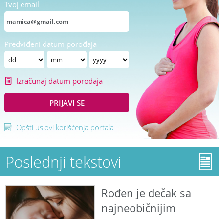
Tvoj email
Predviđeni datum porođaja
Izračunaj datum porođaja
PRIJAVI SE
Opšti uslovi korišćenja portala
Poslednji tekstovi
Rođen je dečak sa
najneobičnijim