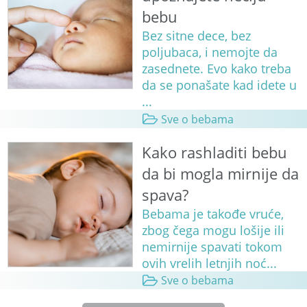
bebu
Bez sitne dece, bez
poljubaca, i nemojte da
zasednete. Evo kako treba
da se ponašate kad idete u
...
Sve o bebama
Kako rashladiti bebu
da bi mogla mirnije da
spava?
Bebama je takođe vruće,
zbog čega mogu lošije ili
nemirnije spavati tokom
ovih vrelih letnjih noć...
Sve o bebama