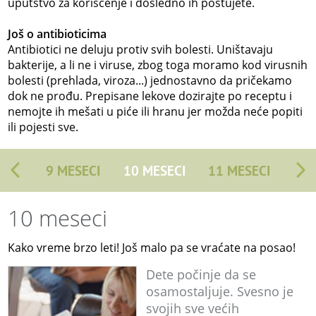
uputstvo za korišćenje i dosledno ih poštujete.
Još o antibioticima
Antibiotici ne deluju protiv svih bolesti. Uništavaju
bakterije, a li ne i viruse, zbog toga moramo kod virusnih
bolesti (prehlada, viroza...) jednostavno da pričekamo
dok ne prođu. Prepisane lekove dozirajte po receptu i
nemojte ih mešati u piće ili hranu jer možda neće popiti
ili pojesti sve.
9 MESECI
10 MESECI
11 MESECI
10 meseci
Kako vreme brzo leti! Još malo pa se vraćate na posao!
Dete počinje da se
osamostaljuje. Svesno je
svojih sve većih