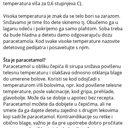
temperatura viša za 0,6 stupnjeva C).
Visoka temperatura je znak da se telo bori sa zarazom.
Snižavamo je time što dete skinemo tj. Obučemo ga u
laganu odeću i pokrijemo ga samo plahtom. Soba treba
da bude hladna a detetu damo odgovarajuću dozu
paracetamola. Kod svake visoke temperature nazovite
detetovog pedijatra i posavetujte s njim.
Šta je paracetamol?
Paracetamol u obliku čepića ili sirupa snižava povišenu
telesnu temperaturu i olakšava odnosno otklanja blage
do umerene bolove. Koristi se kod odojčadi s
temperaturom i/ili bolovima, npr. kod povišene telesne
temperature, posle vakcinacije, kod gripa, prehlade,
glavobolje. Može da se dobije u apoteci bez recepta.
Paracetamol možete da dobijete u čepićima, ali ne
smete da ga dajete detetu zajedno s drugim lekovima
koji sadrže paracetamol. Kontraindikacije su retke i
obično blage, važno je da pre upotrebe dobro pročitate