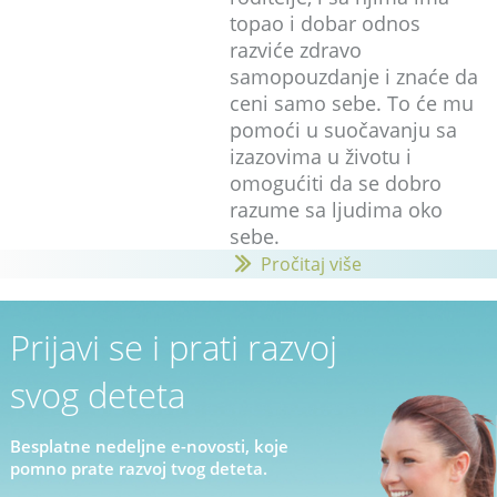
topao i dobar odnos
razviće zdravo
samopouzdanje i znaće da
ceni samo sebe. To će mu
pomoći u suočavanju sa
izazovima u životu i
omogućiti da se dobro
razume sa ljudima oko
sebe.
Pročitaj više
Prijavi se i prati razvoj
svog deteta
Besplatne nedeljne e-novosti, koje
pomno prate razvoj tvog deteta.