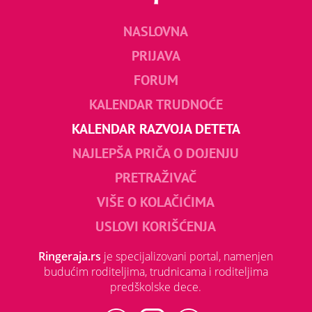
NASLOVNA
PRIJAVA
FORUM
KALENDAR TRUDNOĆE
KALENDAR RAZVOJA DETETA
NAJLEPŠA PRIČA O DOJENJU
PRETRAŽIVAČ
VIŠE O KOLAČIĆIMA
USLOVI KORIŠĆENJA
Ringeraja.rs
je specijalizovani portal, namenjen
budućim roditeljima, trudnicama i roditeljima
predškolske dece.