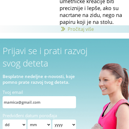
umetničke kreacije biti
preciznije i lepše, ako su
nacrtane na zidu, nego na
papiru koji je na stolu.
Pročitaj više
Prijavi se i prati razvoj
svog deteta
Besplatne nedeljne e-novosti, koje
pomno prate razvoj tvog deteta.
Tvoj email
Predviđeni datum porođaja