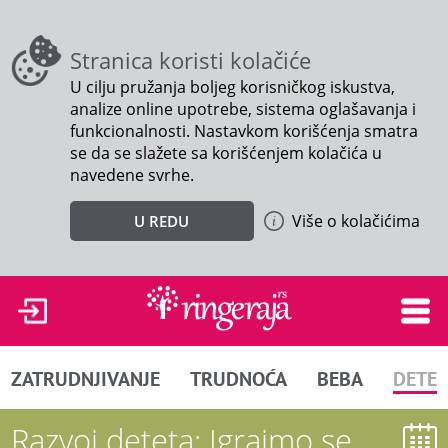
Stranica koristi kolačiće
U cilju pružanja boljeg korisničkog iskustva,
analize online upotrebe, sistema oglašavanja i
funkcionalnosti. Nastavkom korišćenja smatra
se da se slažete sa korišćenjem kolačića u
navedene svrhe.
Više o kolačićima
U REDU
ZATRUDNJIVANJE
TRUDNOĆA
BEBA
DETE
Razvoj deteta: Igrajmo se