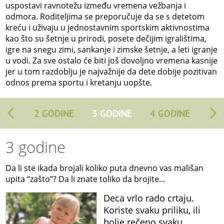
uspostavi ravnotežu između vremena vežbanja i
odmora. Roditeljima se preporučuje da se s detetom
kreću i uživaju u jednostavnim sportskim aktivnostima
kao što su šetnje u prirodi, posete dečijim igralištima,
igre na snegu zimi, sankanje i zimske šetnje, a leti igranje
u vodi. Za sve ostalo će biti još dovoljno vremena kasnije
jer u tom razdoblju je najvažnije da dete dobije pozitivan
odnos prema sportu i kretanju uopšte.
2 GODINE
3 GODINE
4 GODINE
3 godine
Da li ste ikada brojali koliko puta dnevno vas mališan
upita “zašto”? Da li znate toliko da brojite...
Deca vrlo rado crtaju.
Koriste svaku priliku, ili
bolje rečeno svaku