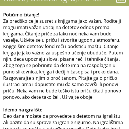
Potičimo čitanje!
Za predškolce je susret s knjigama jako važan. Roditelji
mogu imati važan uticaj na detetov odnos prema
knjigama. Čitanje priče za laku noć neka vam bude
veselje. Uživite se u priču i stvorite ugodnu atmosferu.
Knjige šire detetov fond reči i podstiču maštu. Čitanje
knjiga je jako važno za uspešno učenje ubuduće. Putem
njih, deca upoznaju slova, pisane reči i tehnike čitanja.
Zbog toga se pobrinite da dete ima na raspolaganju
puno slikovnica, knjiga i dečijih časopisa i preko dana.
Razgovarajte s njim o pročitanom. Pitajte ga o priči,o
ilustracijama i dopustite mu da samo završi ili ponovi
priču. Neka vam ne bude teško istu priču čitati ponovo i
ponovo, ako dete tako želi. Uživajte oboje!
Idemo na igralište
Deo dana možete da provedete s detetom na igralištu.
Ali pazite da su sprave za igranje sigurne. Na igralištima
treba da se poštuju određena pravila. Dete treba imati