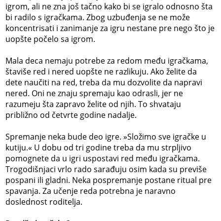
igrom, ali ne zna još tačno kako bi se igralo odnosno šta
bi radilo s igračkama. Zbog uzbuđenja se ne može
koncentrisati i zanimanje za igru nestane pre nego što je
uopšte počelo sa igrom.
Mala deca nemaju potrebe za redom među igračkama,
štaviše red i nered uopšte ne razlikuju. Ako želite da
dete naučiti na red, treba da mu dozvolite da napravi
nered. Oni ne znaju spremaju kao odrasli, jer ne
razumeju šta zapravo želite od njih. To shvataju
približno od četvrte godine nadalje.
Spremanje neka bude deo igre. »Složimo sve igračke u
kutiju.« U dobu od tri godine treba da mu strpljivo
pomognete da u igri uspostavi red među igračkama.
Trogodišnjaci vrlo rado sarađuju osim kada su previše
pospani ili gladni. Neka pospremanje postane ritual pre
spavanja. Za učenje reda potrebna je naravno
doslednost roditelja.