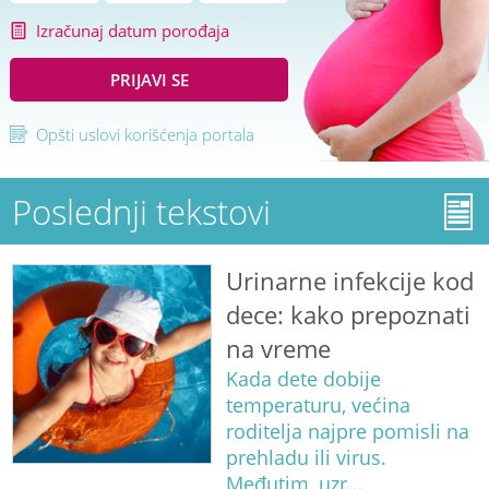
Izračunaj datum porođaja
PRIJAVI SE
Opšti uslovi korišćenja portala
Poslednji tekstovi
Urinarne infekcije kod
dece: kako prepoznati
na vreme
Kada dete dobije
temperaturu, većina
roditelja najpre pomisli na
prehladu ili virus.
Međutim, uzr...