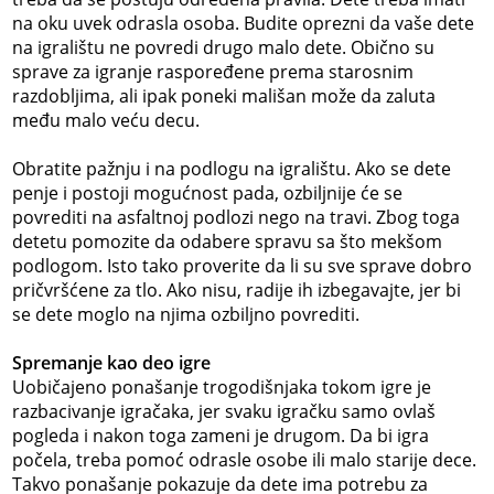
na oku uvek odrasla osoba. Budite oprezni da vaše dete
na igralištu ne povredi drugo malo dete. Obično su
sprave za igranje raspoređene prema starosnim
razdobljima, ali ipak poneki mališan može da zaluta
među malo veću decu.
Obratite pažnju i na podlogu na igralištu. Ako se dete
penje i postoji mogućnost pada, ozbiljnije će se
povrediti na asfaltnoj podlozi nego na travi. Zbog toga
detetu pomozite da odabere spravu sa što mekšom
podlogom. Isto tako proverite da li su sve sprave dobro
pričvršćene za tlo. Ako nisu, radije ih izbegavajte, jer bi
se dete moglo na njima ozbiljno povrediti.
Spremanje kao deo igre
Uobičajeno ponašanje trogodišnjaka tokom igre je
razbacivanje igračaka, jer svaku igračku samo ovlaš
pogleda i nakon toga zameni je drugom. Da bi igra
počela, treba pomoć odrasle osobe ili malo starije dece.
Takvo ponašanje pokazuje da dete ima potrebu za