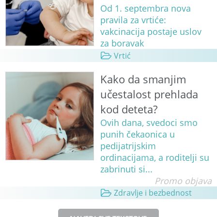
Od 1. septembra nova
pravila za vrtiće:
vakcinacija postaje uslov
za boravak
Vrtić
Kako da smanjim
učestalost prehlada
kod deteta?
Ovih dana, svedoci smo
punih čekaonica u
pedijatrijskim
ordinacijama, a roditelji su
zabrinuti si...
Promo objava
Zdravlje i bezbednost