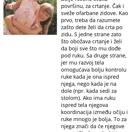
površinu, za crtanje. Čak i
sveže ofarbane zidove. Kao
prvo, treba da razumete
zašto dete želi da crta po
zidu. S jedne strane zato
što obožava crtanje i želi
da boji sve što mu dođe
pod ruku. Sa druge strane,
jer mu razvoj tela
omogućava bolju kontrolu
ruke kada je ona ispred
njega, nego kada je na
dole (npr. kada sedi za
stolom). Ako ima ruku
ispred tela njegova
koordinacija između očiju i
ruke mnogo je bolja. To za
njega znači da će njegove