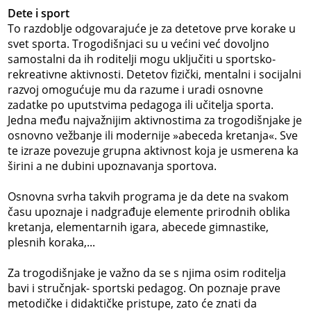
Dete i sport
To razdoblje odgovarajuće je za detetove prve korake u
svet sporta. Trogodišnjaci su u većini već dovoljno
samostalni da ih roditelji mogu uključiti u sportsko-
rekreativne aktivnosti. Detetov fizički, mentalni i socijalni
razvoj omogućuje mu da razume i uradi osnovne
zadatke po uputstvima pedagoga ili učitelja sporta.
Jedna među najvažnijim aktivnostima za trogodišnjake je
osnovno vežbanje ili modernije »abeceda kretanja«. Sve
te izraze povezuje grupna aktivnost koja je usmerena ka
širini a ne dubini upoznavanja sportova.
Osnovna svrha takvih programa je da dete na svakom
času upoznaje i nadgrađuje elemente prirodnih oblika
kretanja, elementarnih igara, abecede gimnastike,
plesnih koraka,...
Za trogodišnjake je važno da se s njima osim roditelja
bavi i stručnjak- sportski pedagog. On poznaje prave
metodičke i didaktičke pristupe, zato će znati da