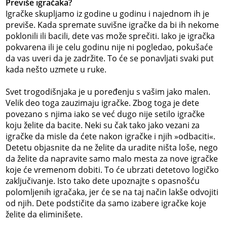
Previše igračaka?
Igračke skupljamo iz godine u godinu i najednom ih je
previše. Kada spremate suvišne igračke da bi ih nekome
poklonili ili bacili, dete vas može sprečiti. Iako je igračka
pokvarena ili je celu godinu nije ni pogledao, pokušaće
da vas uveri da je zadržite. To će se ponavljati svaki put
kada nešto uzmete u ruke.
Svet trogodišnjaka je u poređenju s vašim jako malen.
Velik deo toga zauzimaju igračke. Zbog toga je dete
povezano s njima iako se već dugo nije setilo igračke
koju želite da bacite. Neki su čak tako jako vezani za
igračke da misle da ćete nakon igračke i njih »odbaciti«.
Detetu objasnite da ne želite da uradite ništa loše, nego
da želite da napravite samo malo mesta za nove igračke
koje će vremenom dobiti. To će ubrzati detetovo logičko
zaključivanje. Isto tako dete upoznajte s opasnošću
polomljenih igračaka, jer će se na taj način lakše odvojiti
od njih. Dete podstičite da samo izabere igračke koje
želite da eliminišete.