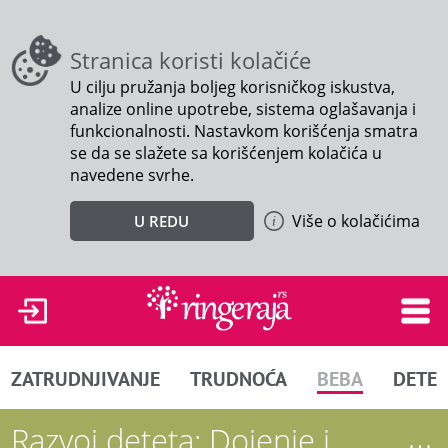
Stranica koristi kolačiće
U cilju pružanja boljeg korisničkog iskustva,
analize online upotrebe, sistema oglašavanja i
funkcionalnosti. Nastavkom korišćenja smatra
se da se slažete sa korišćenjem kolačića u
navedene svrhe.
Više o kolačićima
U REDU
ZATRUDNJIVANJE
TRUDNOĆA
BEBA
DETE
Razvoj deteta: Dojenje i