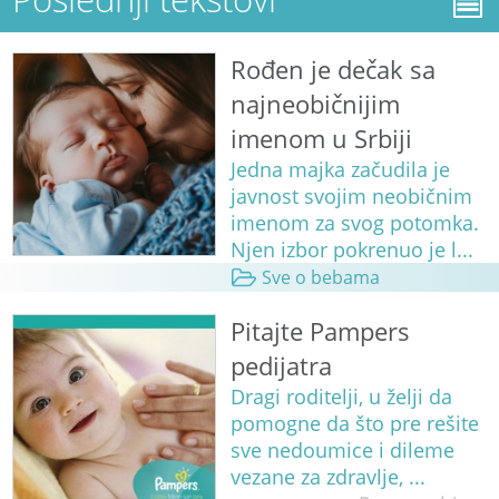
Rođen je dečak sa
najneobičnijim
imenom u Srbiji
Jedna majka začudila je
javnost svojim neobičnim
imenom za svog potomka.
Njen izbor pokrenuo je l...
Sve o bebama
Pitajte Pampers
pedijatra
Dragi roditelji, u želji da
pomogne da što pre rešite
sve nedoumice i dileme
vezane za zdravlje, ...