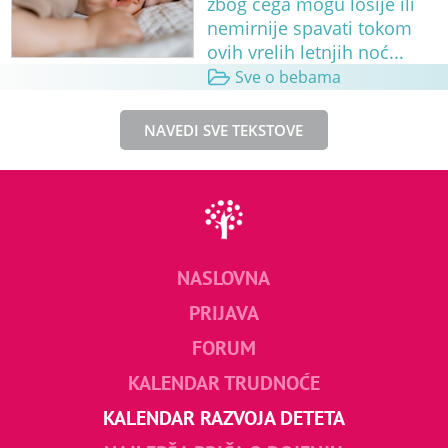
zbog čega mogu lošije ili
nemirnije spavati tokom
ovih vrelih letnjih noć...
Sve o bebama
NAVEDI SVE TEKSTOVE
NASLOVNA
PRIJAVA
FORUM
KALENDAR TRUDNOĆE
KALENDAR RAZVOJA DETETA