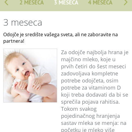
2 MESECA
3 MESECA
4 MESECA
3 meseca
Odojče je središte vašega sveta, ali ne zaboravite na
partnera!
Za odojče najbolja hrana je
majčino mleko, koje u
prvih četiri do šest meseci
zadovoljava kompletne
potrebe odojčeta, osim
potrebe za vitaminom D
koji treba dodavati da bi se
sprečila pojava rahitisa.
Tokom svakog
pojedinačnog hranjenja
sastav mleka se menja: na
početku je mleko više