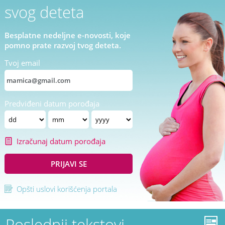
svog deteta
Besplatne nedeljne e-novosti, koje
pomno prate razvoj tvog deteta.
Tvoj email
Predviđeni datum porođaja
Izračunaj datum porođaja
PRIJAVI SE
Opšti uslovi korišćenja portala
Poslednji tekstovi