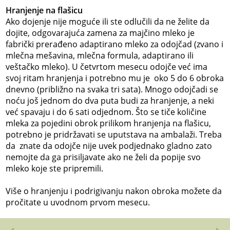
Hranjenje na flašicu
Ako dojenje nije moguće ili ste odlučili da ne želite da
dojite, odgovarajuća zamena za majčino mleko je
fabrički prerađeno adaptirano mleko za odojčad (zvano i
mlečna mešavina, mlečna formula, adaptirano ili
veštačko mleko). U četvrtom mesecu odojče već ima
svoj ritam hranjenja i potrebno mu je oko 5 do 6 obroka
dnevno (približno na svaka tri sata). Mnogo odojčadi se
noću još jednom do dva puta budi za hranjenje, a neki
već spavaju i do 6 sati odjednom. Što se tiče količine
mleka za pojedini obrok prilikom hranjenja na flašicu,
potrebno je pridržavati se uputstava na ambalaži. Treba
da znate da odojče nije uvek podjednako gladno zato
nemojte da ga prisiljavate ako ne želi da popije svo
mleko koje ste pripremili.
Više o hranjenju i podrigivanju nakon obroka možete da
pročitate u uvodnom prvom mesecu.