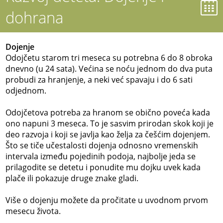
dohrana
Dojenje
Odojčetu starom tri meseca su potrebna 6 do 8 obroka
dnevno (u 24 sata). Većina se noću jednom do dva puta
probudi za hranjenje, a neki već spavaju i do 6 sati
odjednom.
Odojčetova potreba za hranom se obično poveća kada
ono napuni 3 meseca. To je sasvim prirodan skok koji je
deo razvoja i koji se javlja kao želja za češćim dojenjem.
Što se tiče učestalosti dojenja odnosno vremenskih
intervala između pojedinih podoja, najbolje jeda se
prilagodite se detetu i ponudite mu dojku uvek kada
plače ili pokazuje druge znake gladi.
Više o dojenju možete da pročitate u uvodnom prvom
mesecu života.