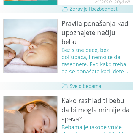
Promo objava
Zdravlje i bezbednost
Pravila ponašanja kad
upoznajete nečiju
bebu
Bez sitne dece, bez
poljubaca, i nemojte da
zasednete. Evo kako treba
da se ponašate kad idete u
...
Sve o bebama
Kako rashladiti bebu
da bi mogla mirnije da
spava?
Bebama je takođe vruće,