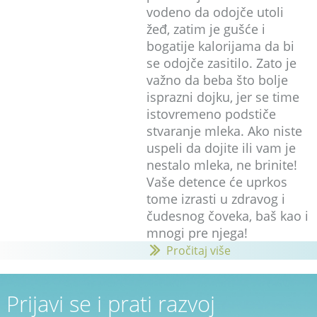
vodeno da odojče utoli
žeđ, zatim je gušće i
bogatije kalorijama da bi
se odojče zasitilo. Zato je
važno da beba što bolje
isprazni dojku, jer se time
istovremeno podstiče
stvaranje mleka. Ako niste
uspeli da dojite ili vam je
nestalo mleka, ne brinite!
Vaše detence će uprkos
tome izrasti u zdravog i
čudesnog čoveka, baš kao i
mnogi pre njega!
Pročitaj više
Prijavi se i prati razvoj