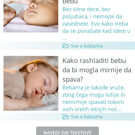
bebu
Bez sitne dece, bez
poljubaca, i nemojte da
zasednete. Evo kako treba
da se ponašate kad idete u
...
Sve o bebama
Kako rashladiti bebu
da bi mogla mirnije da
spava?
Bebama je takođe vruće,
zbog čega mogu lošije ili
nemirnije spavati tokom
ovih vrelih letnjih noć...
Sve o bebama
NAVEDI SVE TEKSTOVE