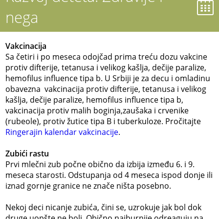
nega
Vakcinacija
Sa četiri i po meseca odojčad prima treću dozu vakcine
protiv difterije, tetanusa i velikog kašlja, dečije paralize,
hemofilus influence tipa b. U Srbiji je za decu i omladinu
obavezna vakcinacija protiv difterije, tetanusa i velikog
kašlja, dečije paralize, hemofilus influence tipa b,
vakcinacija protiv malih boginja,zaušaka i crvenike
(rubeole), protiv žutice tipa B i tuberkuloze. Pročitajte
Ringerajin kalendar vakcinacije
.
Zubići rastu
Prvi mlečni zub počne obično da izbija između 6. i 9.
meseca starosti. Odstupanja od 4 meseca ispod donje ili
iznad gornje granice ne znače ništa posebno.
Nekoj deci nicanje zubića, čini se, uzrokuje jak bol dok
druge uopšte ne boli. Obično najburnije odreaguju na