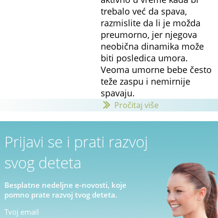
trebalo već da spava,
razmislite da li je možda
preumorno, jer njegova
neobična dinamika može
biti posledica umora.
Veoma umorne bebe često
teže zaspu i nemirnije
spavaju.
Pročitaj više
Prijavi se i prati razvoj
svog deteta
Besplatne nedeljne e-novosti, koje
pomno prate razvoj tvog deteta.
Tvoj email