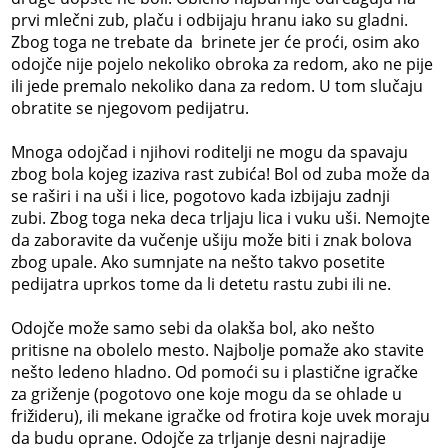
prvi mlečni zub, plaču i odbijaju hranu iako su gladni.
Zbog toga ne trebate da brinete jer će proći, osim ako
odojče nije pojelo nekoliko obroka za redom, ako ne pije
ili jede premalo nekoliko dana za redom. U tom slučaju
obratite se njegovom pedijatru.
Mnoga odojčad i njihovi roditelji ne mogu da spavaju
zbog bola kojeg izaziva rast zubića! Bol od zuba može da
se raširi i na uši i lice, pogotovo kada izbijaju zadnji
zubi. Zbog toga neka deca trljaju lica i vuku uši. Nemojte
da zaboravite da vučenje ušiju može biti i znak bolova
zbog upale. Ako sumnjate na nešto takvo posetite
pedijatra uprkos tome da li detetu rastu zubi ili ne.
Odojče može samo sebi da olakša bol, ako nešto
pritisne na obolelo mesto. Najbolje pomaže ako stavite
nešto ledeno hladno. Od pomoći su i plastične igračke
za griženje (pogotovo one koje mogu da se ohlade u
frižideru), ili mekane igračke od frotira koje uvek moraju
da budu oprane. Odojče za trljanje desni najradije