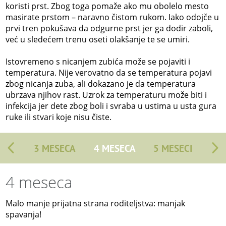
koristi prst. Zbog toga pomaže ako mu obolelo mesto
masirate prstom – naravno čistom rukom. Iako odojče u
prvi tren pokušava da odgurne prst jer ga dodir zaboli,
već u sledećem trenu oseti olakšanje te se umiri.
Istovremeno s nicanjem zubića može se pojaviti i
temperatura. Nije verovatno da se temperatura pojavi
zbog nicanja zuba, ali dokazano je da temperatura
ubrzava njihov rast. Uzrok za temperaturu može biti i
infekcija jer dete zbog boli i svraba u ustima u usta gura
ruke ili stvari koje nisu čiste.
3 MESECA
4 MESECA
5 MESECI
4 meseca
Malo manje prijatna strana roditeljstva: manjak
spavanja!