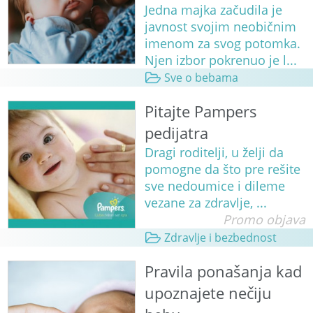
Jedna majka začudila je
javnost svojim neobičnim
imenom za svog potomka.
Njen izbor pokrenuo je l...
Sve o bebama
Pitajte Pampers
pedijatra
Dragi roditelji, u želji da
pomogne da što pre rešite
sve nedoumice i dileme
vezane za zdravlje, ...
Promo objava
Zdravlje i bezbednost
Pravila ponašanja kad
upoznajete nečiju