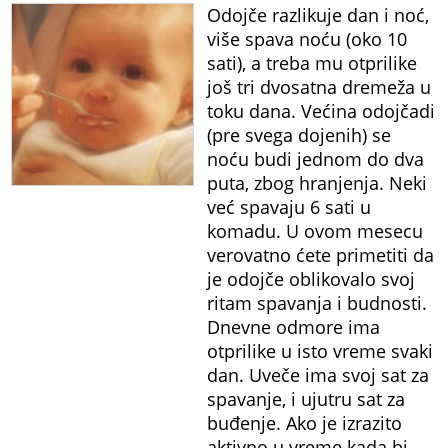
Odojče razlikuje dan i noć,
više spava noću (oko 10
sati), a treba mu otprilike
još tri dvosatna dremeža u
toku dana. Većina odojčadi
(pre svega dojenih) se
noću budi jednom do dva
puta, zbog hranjenja. Neki
već spavaju 6 sati u
komadu. U ovom mesecu
verovatno ćete primetiti da
je odojče oblikovalo svoj
ritam spavanja i budnosti.
Dnevne odmore ima
otprilike u isto vreme svaki
dan. Uveče ima svoj sat za
spavanje, i ujutru sat za
buđenje. Ako je izrazito
aktivno u vreme kada bi