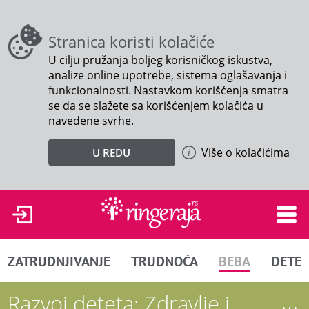
Stranica koristi kolačiće
U cilju pružanja boljeg korisničkog iskustva,
analize online upotrebe, sistema oglašavanja i
funkcionalnosti. Nastavkom korišćenja smatra
se da se slažete sa korišćenjem kolačića u
navedene svrhe.
Više o kolačićima
U REDU
ZATRUDNJIVANJE
TRUDNOĆA
BEBA
DETE
Razvoj deteta: Zdravlje i