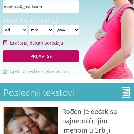
Predviđeni datum porođaja
Izračunaj datum porođaja
PRIJAVI SE
Opšti uslovi korišćenja portala
Poslednji tekstovi
Rođen je dečak sa
najneobičnijim
imenom u Srbiji