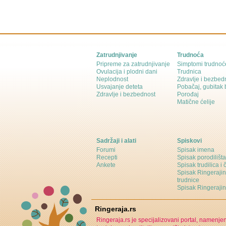
Zatrudnjivanje
Trudnoća
Pripreme za zatrudnjivanje
Simptomi trudnoć
Ovulacija i plodni dani
Trudnica
Neplodnost
Zdravlje i bezbed
Usvajanje deteta
Pobačaj, gubitak
Zdravlje i bezbednost
Porođaj
Matične ćelije
Sadržaji i alati
Spiskovi
Forumi
Spisak imena
Recepti
Spisak porodilišta
Ankete
Spisak trudilica i 
Spisak Ringeraji
trudnice
Spisak Ringeraj
Ringeraja.rs
Ringeraja.rs je specijalizovani portal, namenje