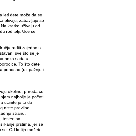
 a leti dete može da se
a plivaju, zabavljaju se
. Na kratko uživaju od
u roditelji. Uče se
učju raditi zajedno s
tavan: sve što se je
ma neka sada u
porodice. To što dete
ada ponosno (uz pažnju i
oju okolinu, priroda će
njem najbolje je početi
 učinite je to da
eg niste pravilno
zadnju stranu.
, testenina.
slikanje prstima, jer se
u se. Od kutija možete