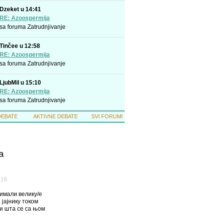
Dzeket u 14:41
RE: Azoospermija
sa foruma
Zatrudnjivanje
Tinčee u 12:58
RE: Azoospermija
sa foruma
Zatrudnjivanje
LjubMil u 15:10
RE: Azoospermija
sa foruma
Zatrudnjivanje
DEBATE
AKTIVNE DEBATE
SVI FORUMI
a
а16
 имали велику/е
 јајнику током
и шта се са њом