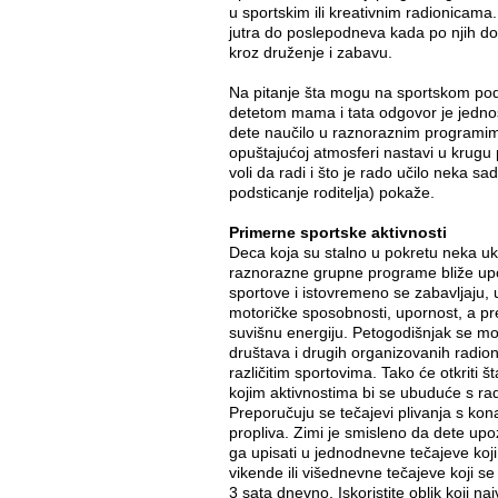
u sportskim ili kreativnim radionicama
jutra do poslepodneva kada po njih dođ
kroz druženje i zabavu.
Na pitanje šta mogu na sportskom podr
detetom mama i tata odgovor je jednos
dete naučilo u raznoraznim programi
opuštajućoj atmosferi nastavi u krugu 
voli da radi i što je rado učilo neka s
podsticanje roditelja) pokaže.
Primerne sportske aktivnosti
Deca koja su stalno u pokretu neka uk
raznorazne grupne programe bliže upoz
sportove i istovremeno se zabavljaju, u
motoričke sposobnosti, upornost, a p
suvišnu energiju. Petogodišnjak se mo
društava i drugih organizovanih radion
različitim sportovima. Tako će otkriti 
kojim aktivnostima bi se ubuduće s ra
Preporučuju se tečajevi plivanja s kon
propliva. Zimi je smisleno da dete upo
ga upisati u jednodnevne tečajeve koj
vikende ili višednevne tečajeve koji s
3 sata dnevno. Iskoristite oblik koji 