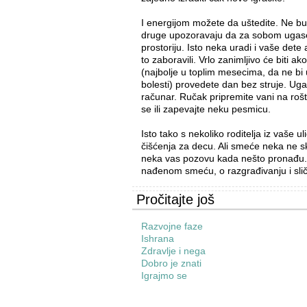
I energijom možete da uštedite. Ne bud
druge upozoravaju da za sobom ugase
prostoriju. Isto neka uradi i vaše dete 
to zaboravili. Vrlo zanimljivo će biti a
(najbolje u toplim mesecima, da ne bi
bolesti) provedete dan bez struje. Ugasi
računar. Ručak pripremite vani na rošti
se ili zapevajte neku pesmicu.
Isto tako s nekoliko roditelja iz vaše ul
čišćenja za decu. Ali smeće neka ne s
neka vas pozovu kada nešto pronađu. 
nađenom smeću, o razgrađivanju i sli
Pročitajte još
Razvojne faze
Ishrana
Zdravlje i nega
Dobro je znati
Igrajmo se