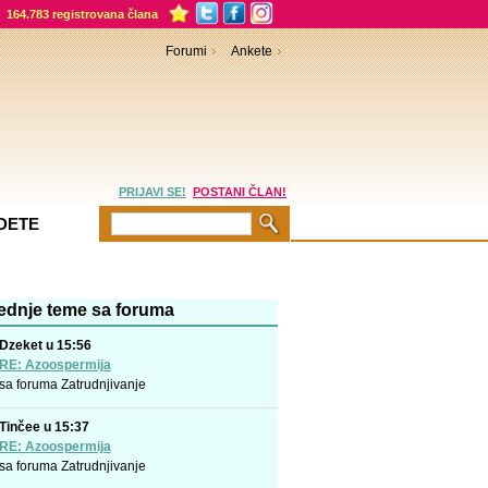
164.783 registrovana člana
Forumi
Ankete
PRIJAVI SE!
POSTANI ČLAN!
DETE
ednje teme sa foruma
Dzeket u 15:56
RE: Azoospermija
sa foruma
Zatrudnjivanje
Tinčee u 15:37
RE: Azoospermija
sa foruma
Zatrudnjivanje