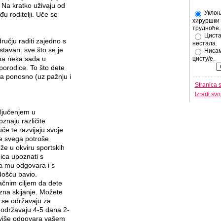
. Na kratko uživaju od
Уклоњ
u roditelji. Uče se
хируршки 
трудноће.
Циста
učju raditi zajedno s
нестала.
tavan: sve što se je
Нисам
ma neka sada u
цисту/е.
porodice. To što dete
ada ponosno (uz pažnju i
Stranica 
Izradi sv
ljučenjem u
naju različite
če te razvijaju svoje
re svega potroše
že u okviru sportskih
ica upoznati s
šta mu odgovara i s
došću bavio.
ačnim ciljem da dete
zna skijanje. Možete
i se održavaju za
e održavaju 4-5 dana 2-
najviše odgovara vašem