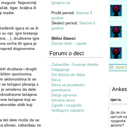
su moguće. Najsrećniji
Igrajmo se
k, tigar, kraljica ili
ji mašte.
Prošli period:
Starost 4
godine
Sledeći period:
Starost 6
ređenih igara te se ih
godina
o su npr. igre kretanja
ice,...), društvene igre
Slični članci:
vna svrha tih igara je
Ženski fetiš – cipele
 unapred dogovorena
Forumi o deci
Zabavište i čuvanje deteta
NOVE 
kih društava i drugih
Odgajanje
ličitim sportovima.
Od đačića do đaka
im aktivnostima bi se
Deca
se tečajevi plivanja s
Deca sa posebnim
Anket
 je smisleno da dete
potrebama
jednodnevne tečajeve
Dečja oprema
evne tečajeve koji se
Ishrana dece
Циста.
пеперутк
oristite oblik koji
Zgode i nezgode
Vežbajmo zajedno
Да ли сте
цисту/е на
 a leti dete može da se
трудноће 
a plivaju, zabavljaju se
десило?