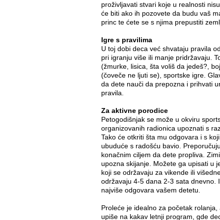
proživljavati stvari koje u realnosti ni
će biti ako ih pozovete da budu vaš mača
princ te ćete se s njima prepustiti zeml
Igre s pravilima
U toj dobi deca već shvataju pravila od
pri igranju više ili manje pridržavaju. T
(žmurke, lisica, šta voliš da jedeš?, boj
(čoveče ne ljuti se), sportske igre. Gla
da dete nauči da prepozna i prihvati
pravila.
Za aktivne porodice
Petogodišnjak se može u okviru sports
organizovanih radionica upoznati s raz
Tako će otkriti šta mu odgovara i s koj
ubuduće s radošću bavio. Preporučuju 
konačnim ciljem da dete propliva. Zimi
upozna skijanje. Možete ga upisati u 
koji se održavaju za vikende ili višedn
održavaju 4-5 dana 2-3 sata dnevno. Isk
najviše odgovara vašem detetu.
Proleće je idealno za početak rolanja,
upiše na kakav letnji program, gde dec