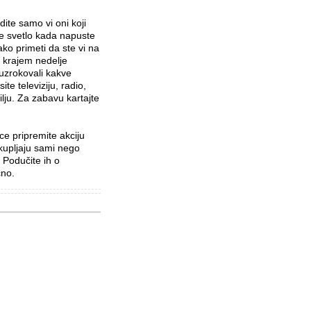
ite samo vi oni koji
 svetlo kada napuste
ako primeti da ste vi na
ko krajem nedelje
 uzrokovali kakve
te televiziju, radio,
lju. Za zabavu kartajte
ice pripremite akciju
kupljaju sami nego
Podučite ih o
čno.