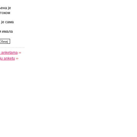
ена је
током
 је сама
 имала
s anketama
oju anketu