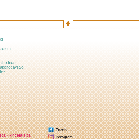
oj
a
etetom
bezbednost
zakonodavstvo
ice
Facebook
jeca -
Ringeraja.ba
Instagram