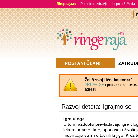
Ringeraja.rs
Porodično zdravlje
Lepota & Moda
POSTANI ČLAN!
ZATRUD
Želiš svoj lični kalendar?
PRIJAVI SE
i primaćeš e-novosti
adresu.
Razvoj deteta: Igrajmo se
Igra uloga
U tom razdoblju prevladavaju igre ulo
lekara, mame, tate, oponašaju životinje 
Inspiracija su im crtaći ili knjige. Kroz