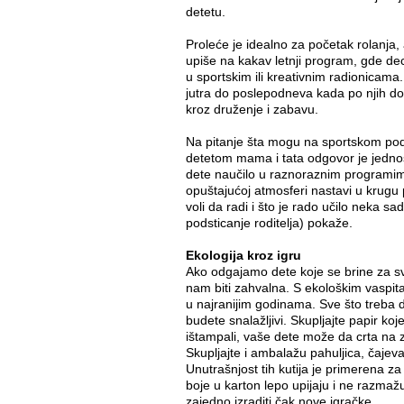
detetu.
Proleće je idealno za početak rolanja,
upiše na kakav letnji program, gde dec
u sportskim ili kreativnim radionicama
jutra do poslepodneva kada po njih dođ
kroz druženje i zabavu.
Na pitanje šta mogu na sportskom podr
detetom mama i tata odgovor je jednos
dete naučilo u raznoraznim programi
opuštajućoj atmosferi nastavi u krugu 
voli da radi i što je rado učilo neka s
podsticanje roditelja) pokaže.
Ekologija kroz igru
Ako odgajamo dete koje se brine za sv
nam biti zahvalna. S ekološkim vaspita
u najranijim godinama. Sve što treba da
budete snalažljivi. Skupljajte papir koj
ištampali, vaše dete može da crta na 
Skupljajte i ambalažu pahuljica, čajeva
Unutrašnjost tih kutija je primerena za 
boje u karton lepo upijaju i ne razmaž
zajedno izraditi čak nove igračke.