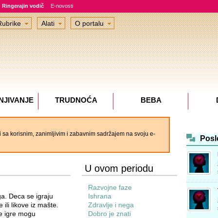
Ringerajin vodič
E-novosti
Rubrike
Alati
O portalu
NJIVANJE
TRUDNOĆA
BEBA
 sa korisnim, zanimljivim i zabavnim sadržajem na svoju e-
Posl
U ovom periodu
Razvojne faze
ga. Deca se igraju
Ishrana
ili likove iz mašte.
Zdravlje i nega
 te igre mogu
Dobro je znati