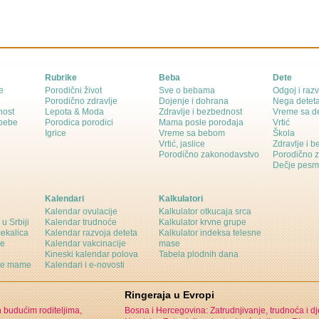
Rubrike
Beba
Dete
e
Porodični život
Sve o bebama
Odgoj i razv
Porodično zdravlje
Dojenje i dohrana
Nega detet
nost
Lepota & Moda
Zdravlje i bezbednost
Vreme sa d
 bebe
Porodica porodici
Mama posle porođaja
Vrtić
Igrice
Vreme sa bebom
Škola
Vrtić, jaslice
Zdravlje i 
Porodično zakonodavstvo
Porodično 
Dečje pesm
Kalendari
Kalkulatori
Kalendar ovulacije
Kalkulator otkucaja srca
 u Srbiji
Kalendar trudnoće
Kalkulator krvne grupe
čekalica
Kalendar razvoja deteta
Kalkulator indeksa telesne
ne
Kalendar vakcinacije
mase
Kineski kalendar polova
Tabela plodnih dana
ine mame
Kalendari i e-novosti
Ringeraja u Evropi
n budućim roditeljima,
Bosna i Hercegovina: Zatrudnjivanje, trudnoća i d