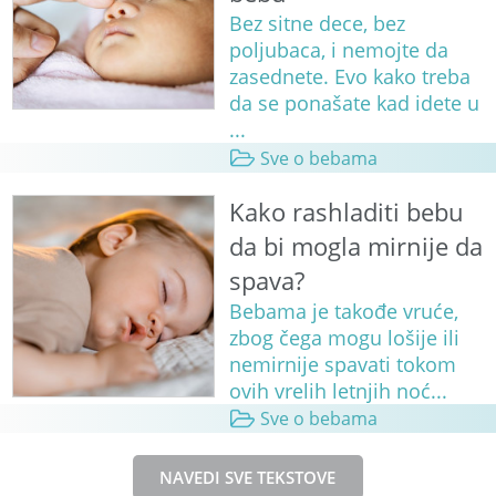
Bez sitne dece, bez
poljubaca, i nemojte da
zasednete. Evo kako treba
da se ponašate kad idete u
...
Sve o bebama
Kako rashladiti bebu
da bi mogla mirnije da
spava?
Bebama je takođe vruće,
zbog čega mogu lošije ili
nemirnije spavati tokom
ovih vrelih letnjih noć...
Sve o bebama
NAVEDI SVE TEKSTOVE