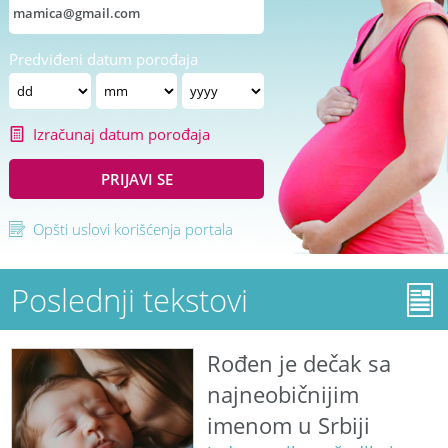
Predviđeni datum porođaja
Izračunaj datum porođaja
PRIJAVI SE
Opšti uslovi korišćenja portala
Poslednji tekstovi
Rođen je dečak sa
najneobičnijim
imenom u Srbiji