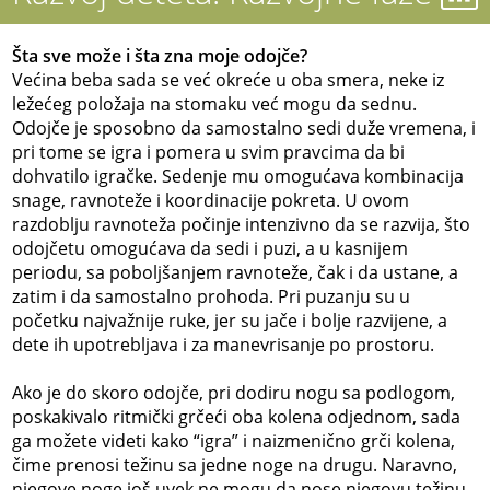
Šta sve može i šta zna moje odojče?
Većina beba sada se već okreće u oba smera, neke iz
ležećeg položaja na stomaku već mogu da sednu.
Odojče je sposobno da samostalno sedi duže vremena, i
pri tome se igra i pomera u svim pravcima da bi
dohvatilo igračke. Sedenje mu omogućava kombinacija
snage, ravnoteže i koordinacije pokreta. U ovom
razdoblju ravnoteža počinje intenzivno da se razvija, što
odojčetu omogućava da sedi i puzi, a u kasnijem
periodu, sa poboljšanjem ravnoteže, čak i da ustane, a
zatim i da samostalno prohoda. Pri puzanju su u
početku najvažnije ruke, jer su jače i bolje razvijene, a
dete ih upotrebljava i za manevrisanje po prostoru.
Ako je do skoro odojče, pri dodiru nogu sa podlogom,
poskakivalo ritmički grčeći oba kolena odjednom, sada
ga možete videti kako “igra” i naizmenično grči kolena,
čime prenosi težinu sa jedne noge na drugu. Naravno,
njegove noge još uvek ne mogu da nose njegovu težinu,