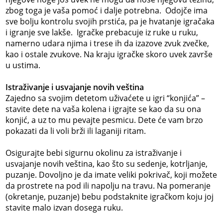
zbog toga je vaša pomoć i dalje potrebna. Odojče ima
sve bolju kontrolu svojih prstića, pa je hvatanje igračaka
i igranje sve lakše. Igračke prebacuje iz ruke u ruku,
namerno udara njima i trese ih da izazove zvuk zvečke,
kao i ostale zvukove. Na kraju igračke skoro uvek završe
u ustima.
Istraživanje i usvajanje novih veština
Zajedno sa svojim detetom uživaćete u igri “konjića” –
stavite dete na vaša kolena i igrajte se kao da su ona
konjić, a uz to mu pevajte pesmicu. Dete će vam brzo
pokazati da li voli brži ili laganiji ritam.
Osigurajte bebi sigurnu okolinu za istraživanje i
usvajanje novih veština, kao što su sedenje, kotrljanje,
puzanje. Dovoljno je da imate veliki pokrivač, koji možete
da prostrete na pod ili napolju na travu. Na pomeranje
(okretanje, puzanje) bebu podstaknite igračkom koju joj
stavite malo izvan dosega ruku.