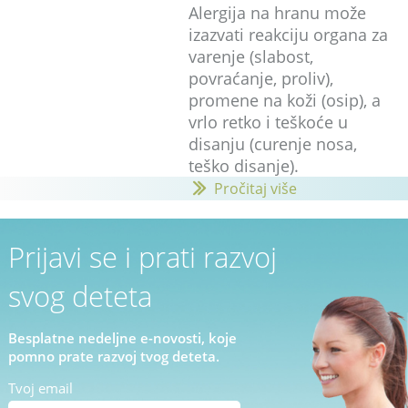
Alergija na hranu može
izazvati reakciju organa za
varenje (slabost,
povraćanje, proliv),
promene na koži (osip), a
vrlo retko i teškoće u
disanju (curenje nosa,
teško disanje).
Pročitaj više
Prijavi se i prati razvoj
svog deteta
Besplatne nedeljne e-novosti, koje
pomno prate razvoj tvog deteta.
Tvoj email