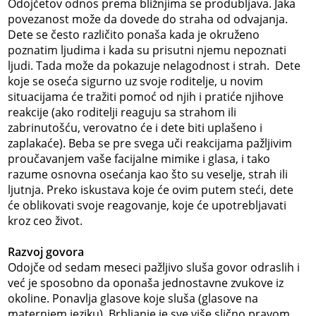
Odojčetov odnos prema bližnjima se produbljava. Jaka
povezanost može da dovede do straha od odvajanja.
Dete se često različito ponaša kada je okruženo
poznatim ljudima i kada su prisutni njemu nepoznati
ljudi. Tada može da pokazuje nelagodnost i strah. Dete
koje se oseća sigurno uz svoje roditelje, u novim
situacijama će tražiti pomoć od njih i pratiće njihove
reakcije (ako roditelji reaguju sa strahom ili
zabrinutošću, verovatno će i dete biti uplašeno i
zaplakaće). Beba se pre svega uči reakcijama pažljivim
proučavanjem vaše facijalne mimike i glasa, i tako
razume osnovna osećanja kao što su veselje, strah ili
ljutnja. Preko iskustava koje će ovim putem steći, dete
će oblikovati svoje reagovanje, koje će upotrebljavati
kroz ceo život.
Razvoj govora
Odojče od sedam meseci pažljivo sluša govor odraslih i
već je sposobno da oponaša jednostavne zvukove iz
okoline. Ponavlja glasove koje sluša (glasove na
maternjem jeziku). Brbljanje je sve više slično pravom