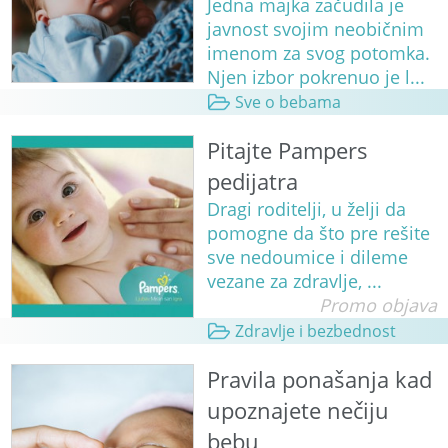
Jedna majka začudila je
javnost svojim neobičnim
imenom za svog potomka.
Njen izbor pokrenuo je l...
Sve o bebama
Pitajte Pampers
pedijatra
Dragi roditelji, u želji da
pomogne da što pre rešite
sve nedoumice i dileme
vezane za zdravlje, ...
Promo objava
Zdravlje i bezbednost
Pravila ponašanja kad
upoznajete nečiju
bebu