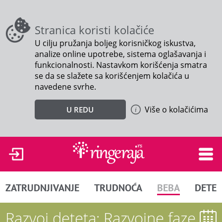
Stranica koristi kolačiće
U cilju pružanja boljeg korisničkog iskustva,
analize online upotrebe, sistema oglašavanja i
funkcionalnosti. Nastavkom korišćenja smatra
se da se slažete sa korišćenjem kolačića u
navedene svrhe.
Više o kolačićima
U REDU
ZATRUDNJIVANJE
TRUDNOĆA
BEBA
DETE
Razvoj deteta: Razvojne faze