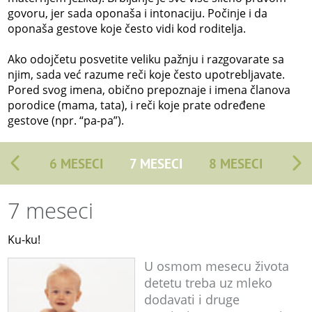
govoru, jer sada oponaša i intonaciju. Počinje i da
oponaša gestove koje često vidi kod roditelja.
Ako odojčetu posvetite veliku pažnju i razgovarate sa
njim, sada već razume reči koje često upotrebljavate.
Pored svog imena, obično prepoznaje i imena članova
porodice (mama, tata), i reči koje prate određene
gestove (npr. “pa-pa”).
6 MESECI
7 MESECI
8 MESECI
7 meseci
Ku-ku!
U osmom mesecu života
detetu treba uz mleko
dodavati i druge