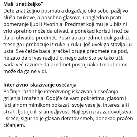
Mali “znatiželjko”
Dete znatiželjno posmatra događaje oko sebe, pažljivo
sluša zvukove, a posebno glasove, i pogledom prati
pomeranje ljudi i životinja. Predmet koji mu je u blizini
vrlo spretno može da uhvati, a ponekad koristi i nožice
da bi uhvatilo predmet. Posmatra predmet dok ga drži,
trese ga i prebacuje iz ruke u ruku. Još uvek ga stavlja i u
usta. Sve češće baca igračke i druge predmete na pod,
ne zato da bi vas razljutilo, nego zato što se tako uči.
Sada već razume da predmet postoji iako trenutno ne
može da ga ne vidi.
Intenzivno iskazivanje osećanja
Počinje razdoblje intenzivnog iskazivanja osećanja –
grljenja i maženja. Odojče će vam pokretima, glasom i
facijalnom mimikom pokazati svoje veselje, interes, ali i
strah, ljutnju ili sramežljivost. Najlepši izraz zadovoljstva
i sreće, sigurno je glasan detetov smeh, ponekad praćen
cičanjem.