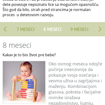
dete povezuje nepoznato lice sa mogućom opasnošću.
Što god da bilo, strah pred strancima je normalan
proces u detetovom razvoju.
7 MESECI
8 MESECI
9 MESECI
8 meseci
Kakav je to bio život pre bebe?
Oko osmog meseca odojče
počinje intenzivnije da
pokazuje svoja osećanja i
veoma uživa u zagrljajima i
maženju. Kombinacijom
glasova, pokreta i facijalne
mimike izražava
nezadovoljstvo, ljutnju,