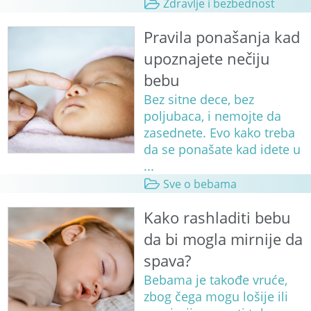
Zdravlje i bezbednost
Pravila ponašanja kad
upoznajete nečiju
bebu
Bez sitne dece, bez
poljubaca, i nemojte da
zasednete. Evo kako treba
da se ponašate kad idete u
...
Sve o bebama
Kako rashladiti bebu
da bi mogla mirnije da
spava?
Bebama je takođe vruće,
zbog čega mogu lošije ili