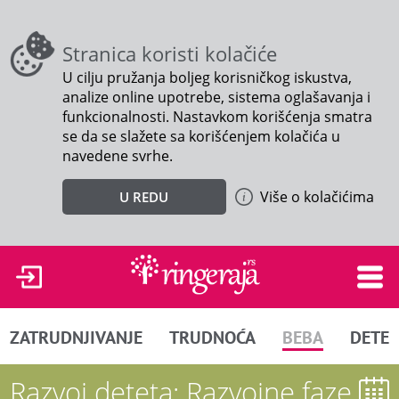
Stranica koristi kolačiće
U cilju pružanja boljeg korisničkog iskustva,
analize online upotrebe, sistema oglašavanja i
funkcionalnosti. Nastavkom korišćenja smatra
se da se slažete sa korišćenjem kolačića u
navedene svrhe.
Više o kolačićima
U REDU
ZATRUDNJIVANJE
TRUDNOĆA
BEBA
DETE
Razvoj deteta: Razvojne faze