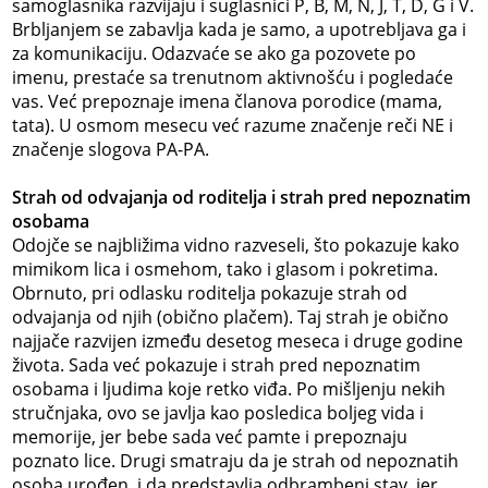
samoglasnika razvijaju i suglasnici P, B, M, N, J, T, D, G i V.
Brbljanjem se zabavlja kada je samo, a upotrebljava ga i
za komunikaciju. Odazvaće se ako ga pozovete po
imenu, prestaće sa trenutnom aktivnošću i pogledaće
vas. Već prepoznaje imena članova porodice (mama,
tata). U osmom mesecu već razume značenje reči NE i
značenje slogova PA-PA.
Strah od odvajanja od roditelja i strah pred nepoznatim
osobama
Odojče se najbližima vidno razveseli, što pokazuje kako
mimikom lica i osmehom, tako i glasom i pokretima.
Obrnuto, pri odlasku roditelja pokazuje strah od
odvajanja od njih (obično plačem). Taj strah je obično
najjače razvijen između desetog meseca i druge godine
života. Sada već pokazuje i strah pred nepoznatim
osobama i ljudima koje retko viđa. Po mišljenju nekih
stručnjaka, ovo se javlja kao posledica boljeg vida i
memorije, jer bebe sada već pamte i prepoznaju
poznato lice. Drugi smatraju da je strah od nepoznatih
osoba urođen, i da predstavlja odbrambeni stav, jer