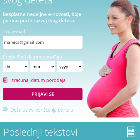
Besplatne nedeljne e-novosti, koje
pomno prate razvoj tvog deteta.
Tvoj email
Predviđeni datum porođaja
Izračunaj datum porođaja
PRIJAVI SE
Opšti uslovi korišćenja portala
Poslednji tekstovi