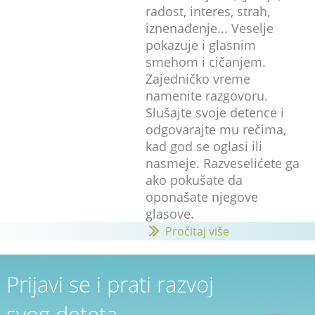
radost, interes, strah,
iznenađenje... Veselje
pokazuje i glasnim
smehom i cičanjem.
Zajedničko vreme
namenite razgovoru.
Slušajte svoje detence i
odgovarajte mu rečima,
kad god se oglasi ili
nasmeje. Razveselićete ga
ako pokušate da
oponašate njegove
glasove.
Pročitaj više
Prijavi se i prati razvoj
svog deteta