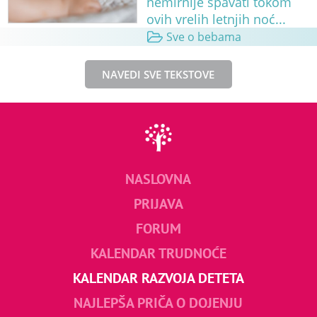
nemirnije spavati tokom
ovih vrelih letnjih noć...
Sve o bebama
NAVEDI SVE TEKSTOVE
NASLOVNA
PRIJAVA
FORUM
KALENDAR TRUDNOĆE
KALENDAR RAZVOJA DETETA
NAJLEPŠA PRIČA O DOJENJU