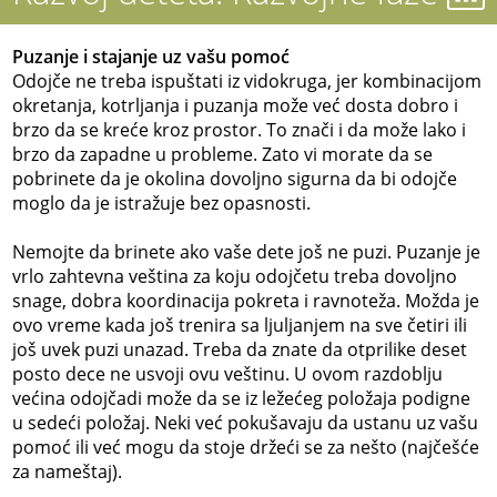
Puzanje i stajanje uz vašu pomoć
Odojče ne treba ispuštati iz vidokruga, jer kombinacijom
okretanja, kotrljanja i puzanja može već dosta dobro i
brzo da se kreće kroz prostor. To znači i da može lako i
brzo da zapadne u probleme. Zato vi morate da se
pobrinete da je okolina dovoljno sigurna da bi odojče
moglo da je istražuje bez opasnosti.
Nemojte da brinete ako vaše dete još ne puzi. Puzanje je
vrlo zahtevna veština za koju odojčetu treba dovoljno
snage, dobra koordinacija pokreta i ravnoteža. Možda je
ovo vreme kada još trenira sa ljuljanjem na sve četiri ili
još uvek puzi unazad. Treba da znate da otprilike deset
posto dece ne usvoji ovu veštinu. U ovom razdoblju
većina odojčadi može da se iz ležećeg položaja podigne
u sedeći položaj. Neki već pokušavaju da ustanu uz vašu
pomoć ili već mogu da stoje držeći se za nešto (najčešće
za nameštaj).