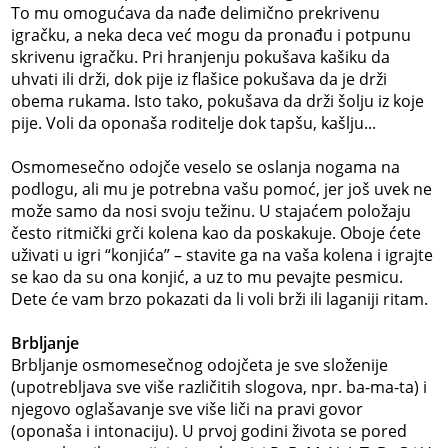
To mu omogućava da nađe delimično prekrivenu
igračku, a neka deca već mogu da pronađu i potpunu
skrivenu igračku. Pri hranjenju pokušava kašiku da
uhvati ili drži, dok pije iz flašice pokušava da je drži
obema rukama. Isto tako, pokušava da drži šolju iz koje
pije. Voli da oponaša roditelje dok tapšu, kašlju...
Osmomesečno odojče veselo se oslanja nogama na
podlogu, ali mu je potrebna vašu pomoć, jer još uvek ne
može samo da nosi svoju težinu. U stajaćem položaju
često ritmički grči kolena kao da poskakuje. Oboje ćete
uživati u igri “konjića” – stavite ga na vaša kolena i igrajte
se kao da su ona konjić, a uz to mu pevajte pesmicu.
Dete će vam brzo pokazati da li voli brži ili laganiji ritam.
Brbljanje
Brbljanje osmomesečnog odojčeta je sve složenije
(upotrebljava sve više različitih slogova, npr. ba-ma-ta) i
njegovo oglašavanje sve više liči na pravi govor
(oponaša i intonaciju). U prvoj godini života se pored