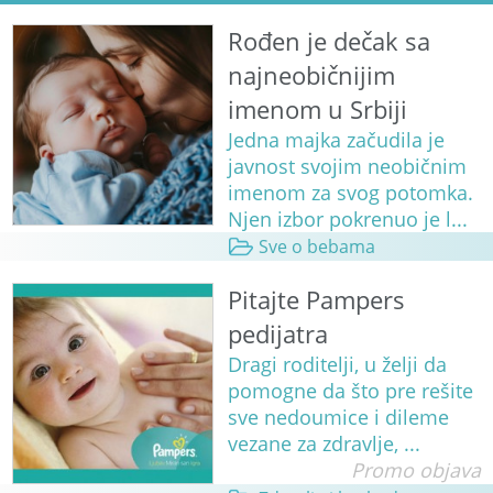
Rođen je dečak sa
najneobičnijim
imenom u Srbiji
Jedna majka začudila je
javnost svojim neobičnim
imenom za svog potomka.
Njen izbor pokrenuo je l...
Sve o bebama
Pitajte Pampers
pedijatra
Dragi roditelji, u želji da
pomogne da što pre rešite
sve nedoumice i dileme
vezane za zdravlje, ...
Promo objava