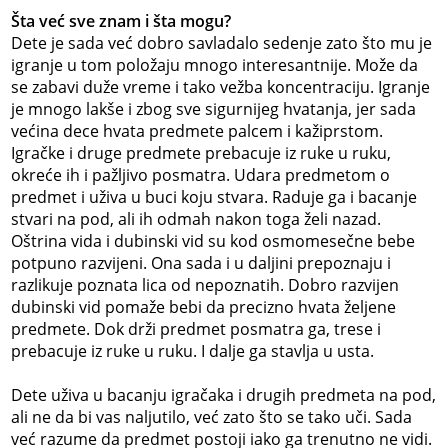
Šta već sve znam i šta mogu?
Dete je sada već dobro savladalo sedenje zato što mu je
igranje u tom položaju mnogo interesantnije. Može da
se zabavi duže vreme i tako vežba koncentraciju. Igranje
je mnogo lakše i zbog sve sigurnijeg hvatanja, jer sada
većina dece hvata predmete palcem i kažiprstom.
Igračke i druge predmete prebacuje iz ruke u ruku,
okreće ih i pažljivo posmatra. Udara predmetom o
predmet i uživa u buci koju stvara. Raduje ga i bacanje
stvari na pod, ali ih odmah nakon toga želi nazad.
Oštrina vida i dubinski vid su kod osmomesečne bebe
potpuno razvijeni. Ona sada i u daljini prepoznaju i
razlikuje poznata lica od nepoznatih. Dobro razvijen
dubinski vid pomaže bebi da precizno hvata željene
predmete. Dok drži predmet posmatra ga, trese i
prebacuje iz ruke u ruku. I dalje ga stavlja u usta.
Dete uživa u bacanju igračaka i drugih predmeta na pod,
ali ne da bi vas naljutilo, već zato što se tako uči. Sada
već razume da predmet postoji iako ga trenutno ne vidi.