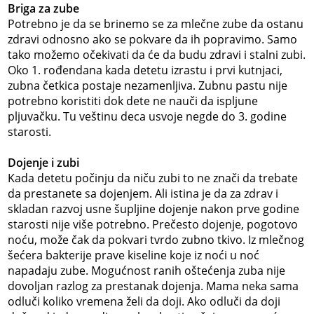
Briga za zube
Potrebno je da se brinemo se za mlečne zube da ostanu
zdravi odnosno ako se pokvare da ih popravimo. Samo
tako možemo očekivati da će da budu zdravi i stalni zubi.
Oko 1. rođendana kada detetu izrastu i prvi kutnjaci,
zubna četkica postaje nezamenljiva. Zubnu pastu nije
potrebno koristiti dok dete ne nauči da ispljune
pljuvačku. Tu veštinu deca usvoje negde do 3. godine
starosti.
Dojenje i zubi
Kada detetu počinju da niču zubi to ne znači da trebate
da prestanete sa dojenjem. Ali istina je da za zdrav i
skladan razvoj usne šupljine dojenje nakon prve godine
starosti nije više potrebno. Prečesto dojenje, pogotovo
noću, može čak da pokvari tvrdo zubno tkivo. Iz mlečnog
šećera bakterije prave kiseline koje iz noći u noć
napadaju zube. Mogućnost ranih oštećenja zuba nije
dovoljan razlog za prestanak dojenja. Mama neka sama
odluči koliko vremena želi da doji. Ako odluči da doji