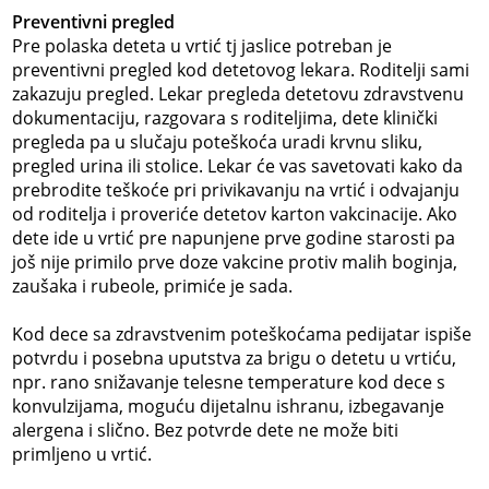
Preventivni pregled
Pre polaska deteta u vrtić tj jaslice potreban je
preventivni pregled kod detetovog lekara. Roditelji sami
zakazuju pregled. Lekar pregleda detetovu zdravstvenu
dokumentaciju, razgovara s roditeljima, dete klinički
pregleda pa u slučaju poteškoća uradi krvnu sliku,
pregled urina ili stolice. Lekar će vas savetovati kako da
prebrodite teškoće pri privikavanju na vrtić i odvajanju
od roditelja i proveriće detetov karton vakcinacije. Ako
dete ide u vrtić pre napunjene prve godine starosti pa
još nije primilo prve doze vakcine protiv malih boginja,
zaušaka i rubeole, primiće je sada.
Kod dece sa zdravstvenim poteškoćama pedijatar ispiše
potvrdu i posebna uputstva za brigu o detetu u vrtiću,
npr. rano snižavanje telesne temperature kod dece s
konvulzijama, moguću dijetalnu ishranu, izbegavanje
alergena i slično. Bez potvrde dete ne može biti
primljeno u vrtić.