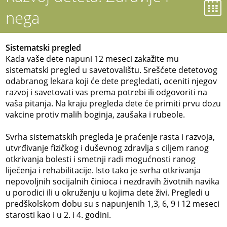
nega
Sistematski pregled
Kada vaše dete napuni 12 meseci zakažite mu
sistematski pregled u savetovalištu. Srešćete detetovog
odabranog lekara koji će dete pregledati, oceniti njegov
razvoj i savetovati vas prema potrebi ili odgovoriti na
vaša pitanja. Na kraju pregleda dete će primiti prvu dozu
vakcine protiv malih boginja, zaušaka i rubeole.
Svrha sistematskih pregleda je praćenje rasta i razvoja,
utvrđivanje fizičkog i duševnog zdravlja s ciljem ranog
otkrivanja bolesti i smetnji radi mogućnosti ranog
liječenja i rehabilitacije. Isto tako je svrha otkrivanja
nepovoljnih socijalnih činioca i nezdravih životnih navika
u porodici ili u okruženju u kojima dete živi. Pregledi u
predškolskom dobu su s napunjenih 1,3, 6, 9 i 12 meseci
starosti kao i u 2. i 4. godini.