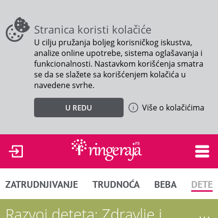
Stranica koristi kolačiće
U cilju pružanja boljeg korisničkog iskustva,
analize online upotrebe, sistema oglašavanja i
funkcionalnosti. Nastavkom korišćenja smatra
se da se slažete sa korišćenjem kolačića u
navedene svrhe.
Više o kolačićima
U REDU
ZATRUDNJIVANJE
TRUDNOĆA
BEBA
DETE
Razvoj deteta: Zdravlje i