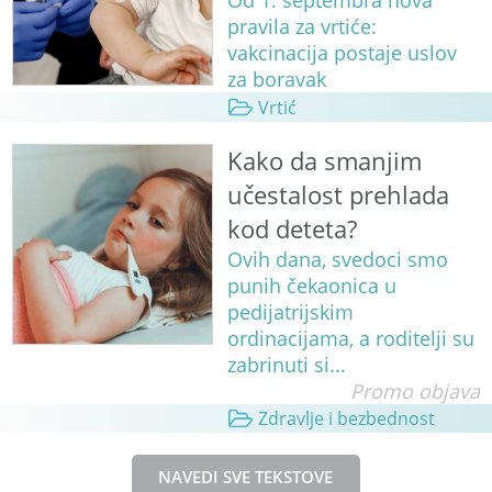
Od 1. septembra nova
pravila za vrtiće:
vakcinacija postaje uslov
za boravak
Vrtić
Kako da smanjim
učestalost prehlada
kod deteta?
Ovih dana, svedoci smo
punih čekaonica u
pedijatrijskim
ordinacijama, a roditelji su
zabrinuti si...
Promo objava
Zdravlje i bezbednost
NAVEDI SVE TEKSTOVE