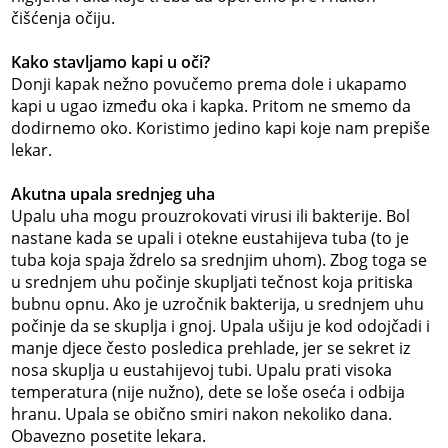
čišćenja očiju.
Kako stavljamo kapi u oči?
Donji kapak nežno povučemo prema dole i ukapamo
kapi u ugao između oka i kapka. Pritom ne smemo da
dodirnemo oko. Koristimo jedino kapi koje nam prepiše
lekar.
Akutna upala srednjeg uha
Upalu uha mogu prouzrokovati virusi ili bakterije. Bol
nastane kada se upali i otekne eustahijeva tuba (to je
tuba koja spaja ždrelo sa srednjim uhom). Zbog toga se
u srednjem uhu počinje skupljati tečnost koja pritiska
bubnu opnu. Ako je uzročnik bakterija, u srednjem uhu
počinje da se skuplja i gnoj. Upala ušiju je kod odojčadi i
manje djece često posledica prehlade, jer se sekret iz
nosa skuplja u eustahijevoj tubi. Upalu prati visoka
temperatura (nije nužno), dete se loše oseća i odbija
hranu. Upala se obično smiri nakon nekoliko dana.
Obavezno posetite lekara.