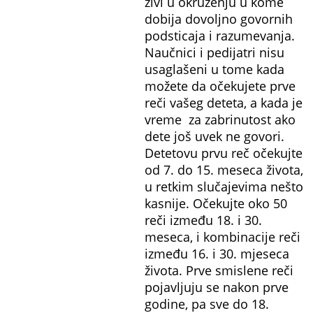
živi u okruženju u kome
dobija dovoljno govornih
podsticaja i razumevanja.
Naučnici i pedijatri nisu
usaglašeni u tome kada
možete da očekujete prve
reči vašeg deteta, a kada je
vreme
za zabrinutost ako
dete još uvek ne govori.
Detetovu prvu reč očekujte
od 7. do 15. meseca života,
u retkim slučajevima nešto
kasnije. Očekujte oko 50
reči između 18. i 30.
meseca, i kombinacije reči
između 16. i 30. mjeseca
života. Prve smislene reči
pojavljuju se nakon prve
godine, pa sve do 18.