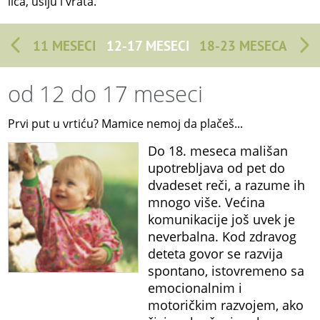
lica, ušiju i vrata.
11 MESECI
12-17 MESECI
18-23 MESECA
od 12 do 17 meseci
Prvi put u vrtiću? Mamice nemoj da plačeš...
Do 18. meseca mališan
upotrebljava od pet do
dvadeset reči, a razume ih
mnogo više. Većina
komunikacije još uvek je
neverbalna. Kod zdravog
deteta govor se razvija
spontano, istovremeno sa
emocionalnim i
motoričkim razvojem, ako