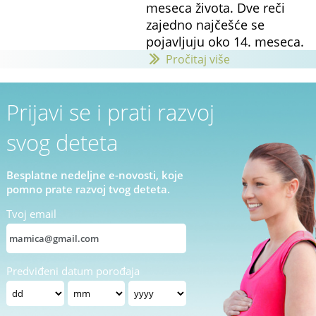
meseca života. Dve reči
zajedno najčešće se
pojavljuju oko 14. meseca.
Pročitaj više
Prijavi se i prati razvoj
svog deteta
Besplatne nedeljne e-novosti, koje
pomno prate razvoj tvog deteta.
Tvoj email
Predviđeni datum porođaja