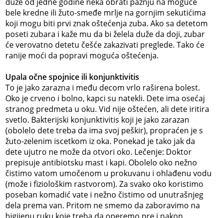
duže od jedne godine neka obrati pažnju na moguće
bele kredne ili žuto-smeđe mrlje na gornjim sekutićima
koji mogu biti prvi znak oštećenja zuba. Ako sa detetom
poseti zubara i kaže mu da bi želela duže da doji, zubar
će verovatno detetu češće zakazivati preglede. Tako će
ranije moći da popravi moguća oštećenja.
Upala očne spojnice ili konjunktivitis
To je jako zarazna i među decom vrlo raširena bolest.
Oko je crveno i bolno, kapci su natekli. Dete ima osećaj
stranog predmeta u oku. Vid nije oštećen, ali dete iritira
svetlo. Bakterijski konjunktivitis koji je jako zarazan
(obolelo dete treba da ima svoj peškir), propraćen je s
žuto-zelenim iscetkom iz oka. Ponekad je tako jak da
dete ujutro ne može da otvori oko. Lečenje: Doktor
prepisuje antibiotsku mast i kapi. Obolelo oko nežno
čistimo vatom umočenom u prokuvanu i ohlađenu vodu
(može i fiziološkim rastvorom). Za svako oko koristimo
poseban komadić vate i nežno čistimo od unutrašnjeg
dela prema van. Pritom ne smemo da zaboravimo na
higijenu ruku koje treba da operemo pre i nakon