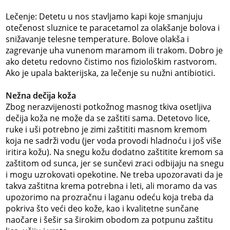
Lečenje: Detetu u nos stavljamo kapi koje smanjuju
otečenost sluznice te paracetamol za olakšanje bolova i
snižavanje telesne temperature. Bolove olakša i
zagrevanje uha vunenom maramom ili trakom. Dobro je
ako detetu redovno čistimo nos fiziološkim rastvorom.
Ako je upala bakterijska, za lečenje su nužni antibiotici.
Nežna dečija koža
Zbog nerazvijenosti potkožnog masnog tkiva osetljiva
dečija koža ne može da se zaštiti sama. Detetovo lice,
ruke i uši potrebno je zimi zaštititi masnom kremom
koja ne sadrži vodu (jer voda provodi hladnoću i još više
iritira kožu). Na snegu kožu dodatno zaštitite kremom sa
zaštitom od sunca, jer se sunčevi zraci odbijaju na snegu
i mogu uzrokovati opekotine. Ne treba upozoravati da je
takva zaštitna krema potrebna i leti, ali moramo da vas
upozorimo na prozračnu i laganu odeću koja treba da
pokriva što veći deo kože, kao i kvalitetne sunčane
naočare i šešir sa širokim obodom za potpunu zaštitu