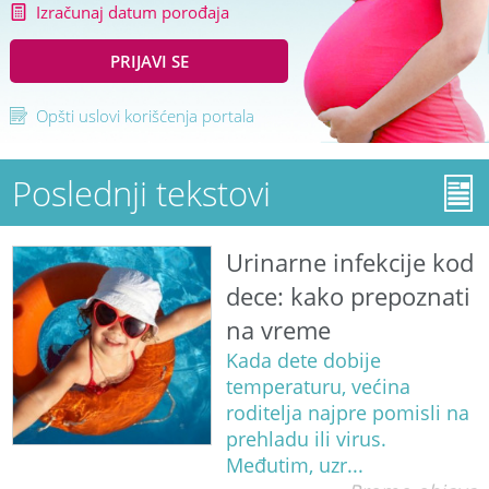
Izračunaj datum porođaja
PRIJAVI SE
Opšti uslovi korišćenja portala
Poslednji tekstovi
Urinarne infekcije kod
dece: kako prepoznati
na vreme
Kada dete dobije
temperaturu, većina
roditelja najpre pomisli na
prehladu ili virus.
Međutim, uzr...