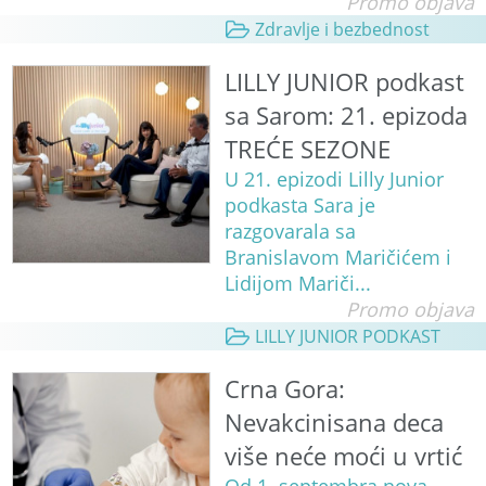
Promo objava
Zdravlje i bezbednost
LILLY JUNIOR podkast
sa Sarom: 21. epizoda
TREĆE SEZONE
U 21. epizodi Lilly Junior
podkasta Sara je
razgovarala sa
Branislavom Maričićem i
Lidijom Mariči...
Promo objava
LILLY JUNIOR PODKAST
Crna Gora:
Nevakcinisana deca
više neće moći u vrtić