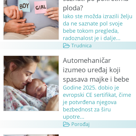
ploda?
Iako ste možda izrazili želju
da ne saznate pol svoje
bebe tokom pregleda,
radoznalost je i dalje...
Trudnica
Automehaničar
izumeo uređaj koji
spasava majke i bebe
Godine 2025. dobio je
evropski CE sertifikat, čime
je potvrđena njegova
bezbednost za širu
upotre...
Porođaj