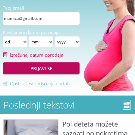
Tvoj email
Predviđeni datum porođaja
Izračunaj datum porođaja
PRIJAVI SE
Opšti uslovi korišćenja portala
Poslednji tekstovi
Pol deteta možete
saznati po pokretima