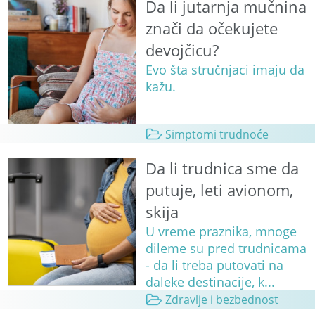
Da li jutarnja mučnina
znači da očekujete
devojčicu?
Evo šta stručnjaci imaju da
kažu.
Simptomi trudnoće
Da li trudnica sme da
putuje, leti avionom,
skija
U vreme praznika, mnoge
dileme su pred trudnicama
- da li treba putovati na
daleke destinacije, k...
Zdravlje i bezbednost