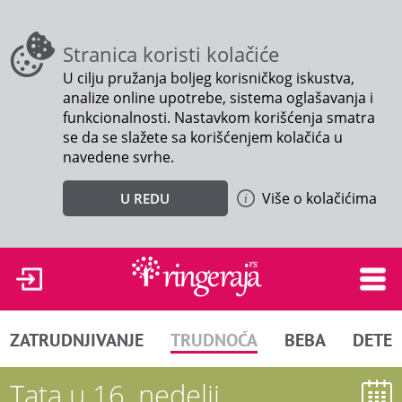
Stranica koristi kolačiće
U cilju pružanja boljeg korisničkog iskustva,
analize online upotrebe, sistema oglašavanja i
funkcionalnosti. Nastavkom korišćenja smatra
se da se slažete sa korišćenjem kolačića u
navedene svrhe.
Više o kolačićima
U REDU
ZATRUDNJIVANJE
TRUDNOĆA
BEBA
DETE
Tata u 16. nedelji