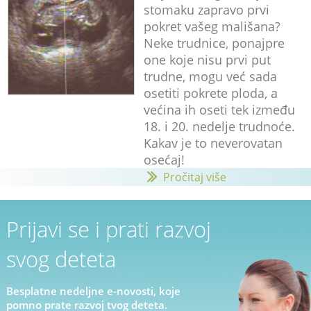
stomaku zapravo prvi
pokret vašeg mališana?
Neke trudnice, ponajpre
one koje nisu prvi put
trudne, mogu već sada
osetiti pokrete ploda, a
većina ih oseti tek između
18. i 20. nedelje trudnoće.
Kakav je to neverovatan
osećaj!
Pročitaj više
Prijavi se i prati razvoj
svog deteta
Besplatne nedeljne e-novosti, koje
pomno prate razvoj tvog deteta.