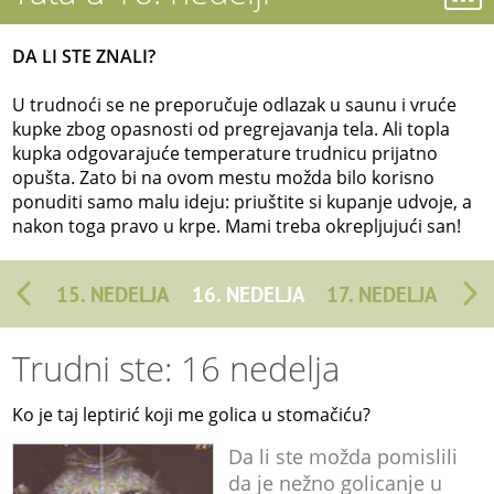
DA LI STE ZNALI?
U trudnoći se ne preporučuje odlazak u saunu i vruće
kupke zbog opasnosti od pregrejavanja tela. Ali topla
kupka odgovarajuće temperature trudnicu prijatno
opušta. Zato bi na ovom mestu možda bilo korisno
ponuditi samo malu ideju: priuštite si kupanje udvoje, a
nakon toga pravo u krpe. Mami treba okrepljujući san!
15. NEDELJA
16. NEDELJA
17. NEDELJA
Trudni ste: 16 nedelja
Ko je taj leptirić koji me golica u stomačiću?
Da li ste možda pomislili
da je nežno golicanje u