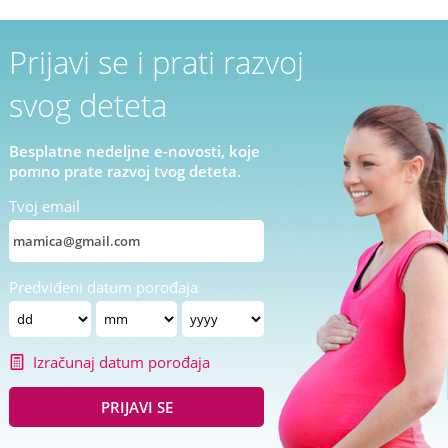
Prijavi se i prati razvoj
svog deteta
Besplatne nedeljne e-novosti, koje
pomno prate razvoj tvog deteta.
Tvoj email
Predviđeni datum porođaja
Izračunaj datum porođaja
PRIJAVI SE