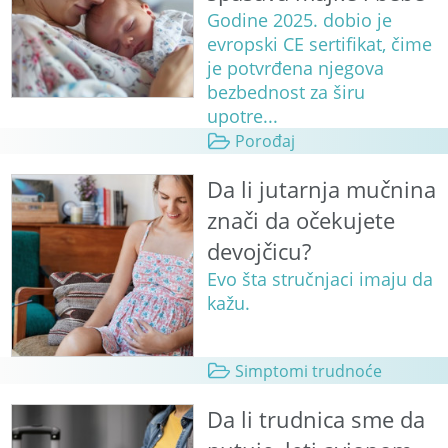
Godine 2025. dobio je
evropski CE sertifikat, čime
je potvrđena njegova
bezbednost za širu
upotre...
Porođaj
Da li jutarnja mučnina
znači da očekujete
devojčicu?
Evo šta stručnjaci imaju da
kažu.
Simptomi trudnoće
Da li trudnica sme da