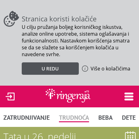
Stranica koristi kolačiće
U cilju pružanja boljeg korisničkog iskustva,
analize online upotrebe, sistema oglašavanja i
funkcionalnosti. Nastavkom korišćenja smatra
se da se slažete sa korišćenjem kolačića u
navedene svrhe.
Više o kolačićima
U REDU
ZATRUDNJIVANJE
TRUDNOĆA
BEBA
DETE
Tata u 26. nedelji