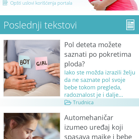
Opšti uslovi korišćenja portala
Poslednji tekstovi
Pol deteta možete
saznati po pokretima
ploda?
Iako ste možda izrazili želju
da ne saznate pol svoje
bebe tokom pregleda,
radoznalost je i dalje...
Trudnica
Automehaničar
izumeo uređaj koji
spasava majke i bebe