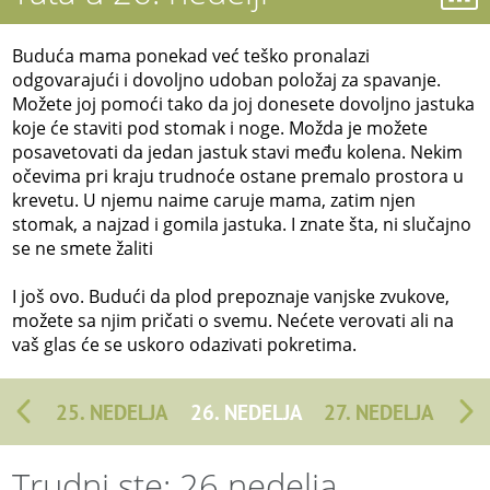
Buduća mama ponekad već teško pronalazi
odgovarajući i dovoljno udoban položaj za spavanje.
Možete joj pomoći tako da joj donesete dovoljno jastuka
koje će staviti pod stomak i noge. Možda je možete
posavetovati da jedan jastuk stavi među kolena. Nekim
očevima pri kraju trudnoće ostane premalo prostora u
krevetu. U njemu naime caruje mama, zatim njen
stomak, a najzad i gomila jastuka. I znate šta, ni slučajno
se ne smete žaliti
I još ovo. Budući da plod prepoznaje vanjske zvukove,
možete sa njim pričati o svemu. Nećete verovati ali na
vaš glas će se uskoro odazivati pokretima.
25. NEDELJA
26. NEDELJA
27. NEDELJA
Trudni ste: 26 nedelja