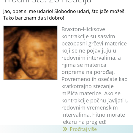
Jao, opet si me udario! Slobodno udari, što jače možeš!
Tako bar znam da si dobro!
Braxton-Hicksove
kontrakcije su sasvim
bezopasni grčevi materice
koji se ne pojavljuju u
redovnim intervalima, a
njima se materica
priprema na porođaj.
Povremeno ih osećate kao
kratkotrajno stezanje
mišića materice. Ako se
kontrakcije počnu javljati u
redovnim vremenskim
intervalima, hitno morate
lekaru na pregled!
Pročitaj više