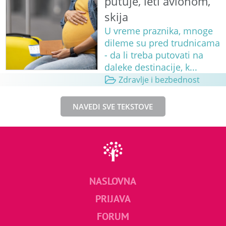
putuje, leti avionom,
skija
U vreme praznika, mnoge
dileme su pred trudnicama
- da li treba putovati na
daleke destinacije, k...
Zdravlje i bezbednost
NAVEDI SVE TEKSTOVE
NASLOVNA
PRIJAVA
FORUM