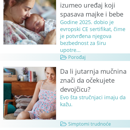
izumeo uređaj koji
spasava majke i bebe
Godine 2025. dobio je
evropski CE sertifikat, čime
je potvrđena njegova
bezbednost za širu
upotre...
Porođaj
Da li jutarnja mučnina
znači da očekujete
devojčicu?
Evo šta stručnjaci imaju da
kažu.
Simptomi trudnoće