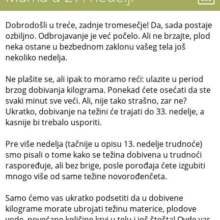
Dobrodošli u treće, zadnje tromesečje! Da, sada postaje
ozbiljno. Odbrojavanje je već počelo. Ali ne brzajte, plod
neka ostane u bezbednom zaklonu vašeg tela još
nekoliko nedelja.
Ne plašite se, ali ipak to moramo reći: ulazite u period
brzog dobivanja kilograma. Ponekad ćete osećati da ste
svaki minut sve veći. Ali, nije tako strašno, zar ne?
Ukratko, dobivanje na težini će trajati do 33. nedelje, a
kasnije bi trebalo usporiti.
Pre više nedelja (tačnije u opisu 13. nedelje trudnoće)
smo pisali o tome kako se težina dobivena u trudnoći
raspoređuje, ali bez brige, posle porođaja ćete izgubiti
mnogo više od same težine novorođenčeta.
Samo ćemo vas ukratko podsetiti da u dobivene
kilograme morate ubrojati težinu materice, plodove
vode, povećane količine krvi u telu i još štošta! Ovde vas