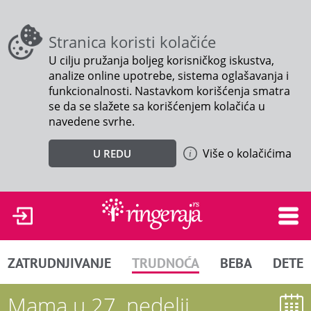
Stranica koristi kolačiće
U cilju pružanja boljeg korisničkog iskustva,
analize online upotrebe, sistema oglašavanja i
funkcionalnosti. Nastavkom korišćenja smatra
se da se slažete sa korišćenjem kolačića u
navedene svrhe.
Više o kolačićima
U REDU
ZATRUDNJIVANJE
TRUDNOĆA
BEBA
DETE
Mama u 27. nedelji