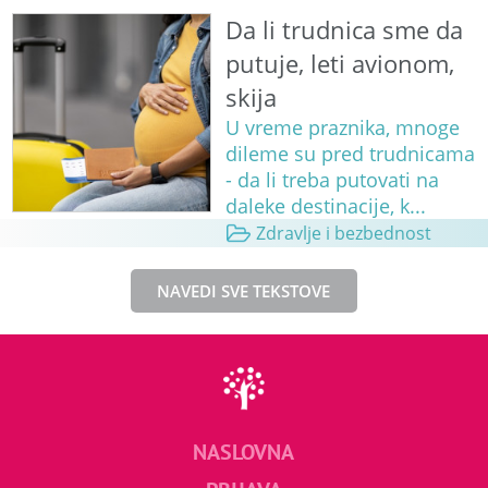
Da li trudnica sme da
putuje, leti avionom,
skija
U vreme praznika, mnoge
dileme su pred trudnicama
- da li treba putovati na
daleke destinacije, k...
Zdravlje i bezbednost
NAVEDI SVE TEKSTOVE
NASLOVNA