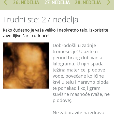
26. NEDELJA
27. NEDELJA
28. NEDELJA
Trudni ste: 27 nedelja
Kako čudesno je vaše veliko i neokretno telo. Iskoristite
zavodljive čari trudnoće!
Dobrodošli u zadnje
tromesečje! Ulazite u
period brzog dobivanja
kilograma. U njih spada
težina materice, plodove
vode, povećane količine
krvi u telu i naravno ploda
te ponekad i koji gram
suvišne masnoće (vaše, ne
plodove).
Ne zaboravite na zdravu i