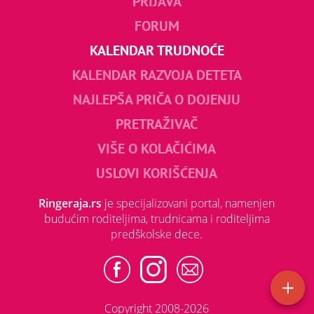
PRIJAVA
FORUM
KALENDAR TRUDNOĆE
KALENDAR RAZVOJA DETETA
NAJLEPŠA PRIČA O DOJENJU
PRETRAŽIVAČ
VIŠE O KOLAČIĆIMA
USLOVI KORIŠĆENJA
Ringeraja.rs
je specijalizovani portal, namenjen
budućim roditeljima, trudnicama i roditeljima
predškolske dece.
Copyright 2008-2026