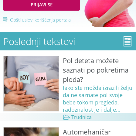
PRIJAVI SE
Opšti uslovi korišćenja portala
Poslednji tekstovi
Pol deteta možete
saznati po pokretima
ploda?
Iako ste možda izrazili želju
da ne saznate pol svoje
bebe tokom pregleda,
radoznalost je i dalje...
Trudnica
Automehaničar