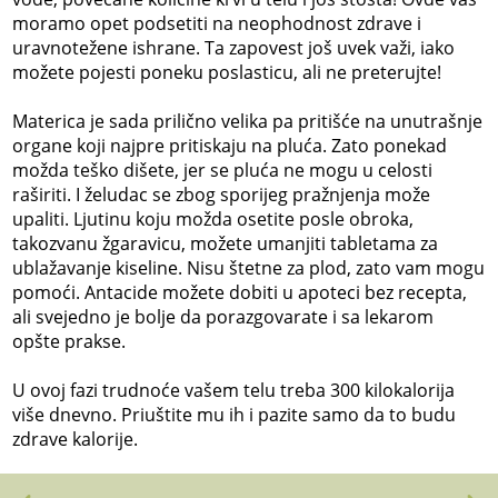
moramo opet podsetiti na neophodnost zdrave i
uravnotežene ishrane. Ta zapovest još uvek važi, iako
možete pojesti poneku poslasticu, ali ne preterujte!
Materica je sada prilično velika pa pritišće na unutrašnje
organe koji najpre pritiskaju na pluća. Zato ponekad
možda teško dišete, jer se pluća ne mogu u celosti
raširiti. I želudac se zbog sporijeg pražnjenja može
upaliti. Ljutinu koju možda osetite posle obroka,
takozvanu žgaravicu, možete umanjiti tabletama za
ublažavanje kiseline. Nisu štetne za plod, zato vam mogu
pomoći. Antacide možete dobiti u apoteci bez recepta,
ali svejedno je bolje da porazgovarate i sa lekarom
opšte prakse.
U ovoj fazi trudnoće vašem telu treba 300 kilokalorija
više dnevno. Priuštite mu ih i pazite samo da to budu
zdrave kalorije.