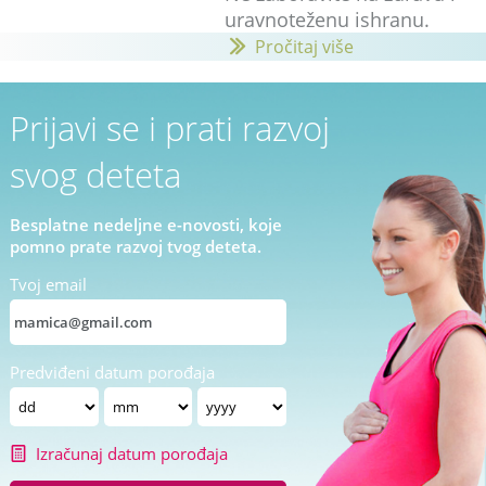
uravnoteženu ishranu.
Pročitaj više
Prijavi se i prati razvoj
svog deteta
Besplatne nedeljne e-novosti, koje
pomno prate razvoj tvog deteta.
Tvoj email
Predviđeni datum porođaja
Izračunaj datum porođaja