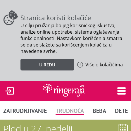
Stranica koristi kolačiće
U cilju pružanja boljeg korisničkog iskustva,
analize online upotrebe, sistema oglašavanja i
funkcionalnosti. Nastavkom korišćenja smatra
se da se slažete sa korišćenjem kolačića u
navedene svrhe.
Više o kolačićima
U REDU
ZATRUDNJIVANJE
TRUDNOĆA
BEBA
DETE
Plod u 27. nedelji