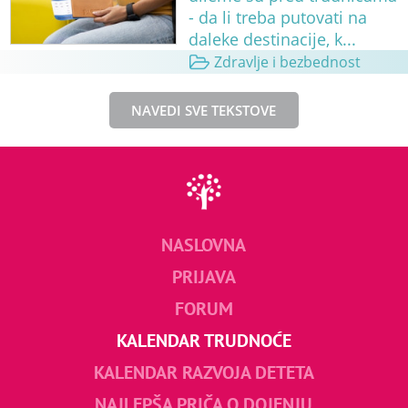
- da li treba putovati na
daleke destinacije, k...
Zdravlje i bezbednost
NAVEDI SVE TEKSTOVE
NASLOVNA
PRIJAVA
FORUM
KALENDAR TRUDNOĆE
KALENDAR RAZVOJA DETETA
NAJLEPŠA PRIČA O DOJENJU