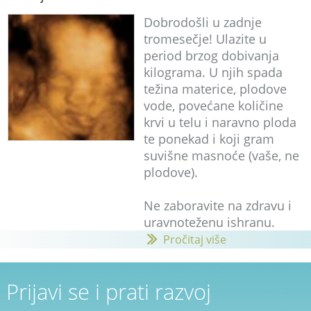
Dobrodošli u zadnje
tromesečje! Ulazite u
period brzog dobivanja
kilograma. U njih spada
težina materice, plodove
vode, povećane količine
krvi u telu i naravno ploda
te ponekad i koji gram
suvišne masnoće (vaše, ne
plodove).
Ne zaboravite na zdravu i
uravnoteženu ishranu.
Pročitaj više
Prijavi se i prati razvoj