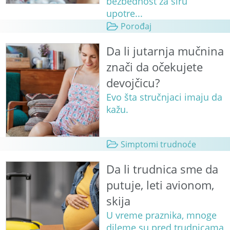
bezbednost za širu
upotre...
Porođaj
Da li jutarnja mučnina
znači da očekujete
devojčicu?
Evo šta stručnjaci imaju da
kažu.
Simptomi trudnoće
Da li trudnica sme da
putuje, leti avionom,
skija
U vreme praznika, mnoge
dileme su pred trudnicama