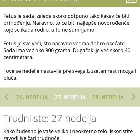
Fetus je sada izgleda skoro potpuno tako kakav će biti
pri rođenju. Naravno, to će biti najlepše novorođenče
koje se ikada rodilo, u to ne sumnjamo!
Fetus je sve veći, što naravno veoma dobro osećate.
Sada ima već oko 900 grama. Dugačak je već skoro 40
centimetara.
I ove se nedelje nastavlja pre svega izuzetan rast mozga i
pluća.
26. NEDELJA
27. NEDELJA
28. NEDELJA
Trudni ste: 27 nedelja
Kako čudesno je vaše veliko i neokretno telo. Iskoristite
zavodljive čari trudnoće!