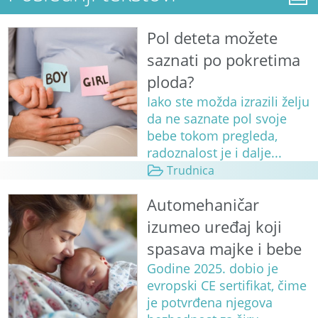
Pol deteta možete
saznati po pokretima
ploda?
Iako ste možda izrazili želju
da ne saznate pol svoje
bebe tokom pregleda,
radoznalost je i dalje...
Trudnica
Automehaničar
izumeo uređaj koji
spasava majke i bebe
Godine 2025. dobio je
evropski CE sertifikat, čime
je potvrđena njegova