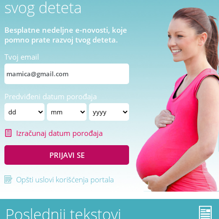
svog deteta
Besplatne nedeljne e-novosti, koje
pomno prate razvoj tvog deteta.
Tvoj email
Predviđeni datum porođaja
Izračunaj datum porođaja
PRIJAVI SE
Opšti uslovi korišćenja portala
Poslednji tekstovi