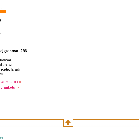
%
)
)
)
oj glasova: 286
lasove.
si za sve
nkete. Izradi
tu
!
s anketama
oju anketu
oj