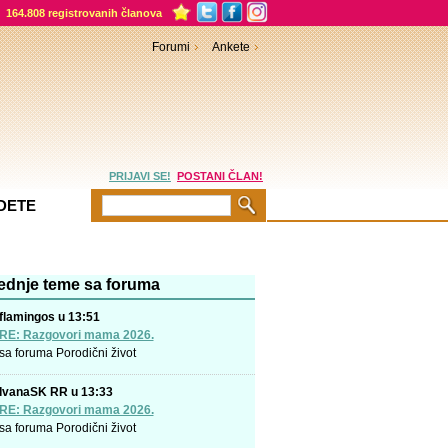
164.808 registrovanih članova
Forumi
Ankete
PRIJAVI SE!
POSTANI ČLAN!
DETE
ednje teme sa foruma
flamingos u 13:51
RE: Razgovori mama 2026.
sa foruma
Porodični život
IvanaSK RR u 13:33
RE: Razgovori mama 2026.
sa foruma
Porodični život