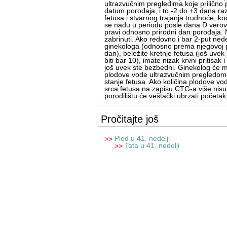
ultrazvučnim pregledima koje prilično
datum porođaja, i to -2 do +3 dana ra
fetusa i stvarnog trajanja trudnoće, ko
se nađu u periodu posle dana D verova
pravi odnosno prirodni dan porođaja. 
zabrinuti. Ako redovno i bar 2-put ned
ginekologa (odnosno prema njegovoj p
dan), beležite kretnje fetusa (još uvek
biti bar 10), imate nizak krvni pritisak
još uvek ste bezbedni. Ginekolog će m
plodove vode ultrazvučnim pregledom il
stanje fetusa. Ako količina plodove vod
srca fetusa na zapisu CTG-a više nisu 
porodilištu će veštački ubrzati početak
Pročitajte još
Plod u 41. nedelji
>>
Tata u 41. nedelji
>>