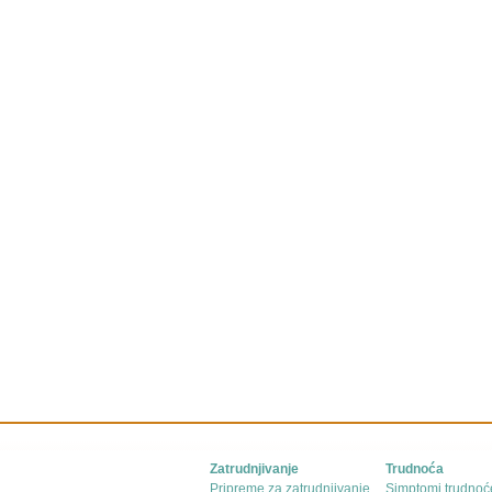
Zatrudnjivanje
Trudnoća
Pripreme za zatrudnjivanje
Simptomi trudnoć