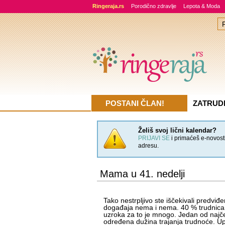
Ringeraja.rs
Porodično zdravlje
Lepota & Moda
POSTANI ČLAN!
ZATRUD
Želiš svoj lični kalendar?
PRIJAVI SE
i primaćeš e-novosti
adresu.
Mama u 41. nedelji
Tako nestrpljivo ste iščekivali predviđ
događaja nema i nema. 40 % trudnica 
uzroka za to je mnogo. Jedan od najč
određena dužina trajanja trudnoće. U