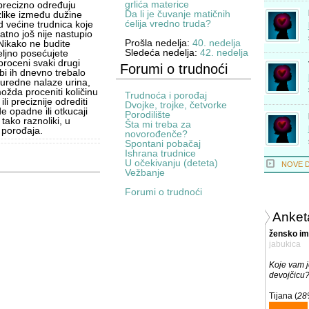
grlića materice
 precizno određuju
Da li je čuvanje matičnih
zlike između dužine
ćelija vredno truda?
d većine trudnica koje
tno još nije nastupio
Prošla nedelja:
40. nedelja
Nikako ne budite
Sledeća nedelja:
42. nedelja
eljno posećujete
roceni svaki drugi
Forumi o trudnoći
 bi ih dnevno trebalo
 i uredne nalaze urina,
ožda proceniti količinu
Trudnoća i porođaj
i preciznije odrediti
Dvojke, trojke, četvorke
e opadne ili otkucaji
Porodilište
tako raznoliki, u
Šta mi treba za
 porođaja.
novorođenče?
Spontani pobačaj
Ishrana trudnice
U očekivanju (deteta)
NOVE 
Vežbanje
Forumi o trudnoći
Anket
žensko im
jabukica
Koje vam j
devojčicu
Tijana (
28