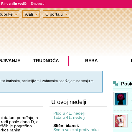
Ringerajin vodič
E-novosti
Rubrike
Alati
O portalu
NJIVANJE
TRUDNOĆA
BEBA
 sa korisnim, zanimljivim i zabavnim sadržajem na svoju e-
Posl
U ovoj nedelji
Plod u 41. nedelji
Tata u 41. nedelji
eni datum porođaja, a
rodi posle dana D, a
Slični članci:
ešćih je pogrešno
Sve o vakcini protiv raka
prkos ranim