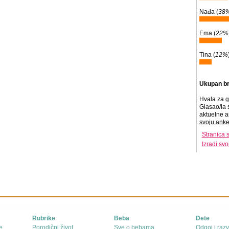
Nađa (
38
Ema (
22%
Tina (
12%
Ukupan br
Hvala za g
Glasao/la 
aktuelne a
svoju anke
Stranica 
Izradi sv
Rubrike
Beba
Dete
e
Porodični život
Sve o bebama
Odgoj i razv