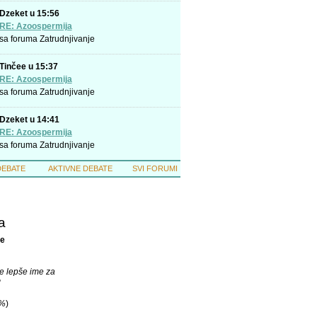
Dzeket u 15:56
RE: Azoospermija
sa foruma
Zatrudnjivanje
Tinčee u 15:37
RE: Azoospermija
sa foruma
Zatrudnjivanje
Dzeket u 14:41
RE: Azoospermija
sa foruma
Zatrudnjivanje
DEBATE
AKTIVNE DEBATE
SVI FORUMI
a
e
e lepše ime za
?
%
)