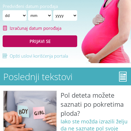
Predviđeni datum porođaja
Izračunaj datum porođaja
PRIJAVI SE
Opšti uslovi korišćenja portala
Poslednji tekstovi
Pol deteta možete
saznati po pokretima
ploda?
Iako ste možda izrazili želju
da ne saznate pol svoje