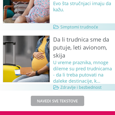
Evo šta stručnjaci imaju da
kažu.
Simptomi trudnoće
Da li trudnica sme da
putuje, leti avionom,
skija
U vreme praznika, mnoge
dileme su pred trudnicama
- da li treba putovati na
daleke destinacije, k...
Zdravlje i bezbednost
NAVEDI SVE TEKSTOVE