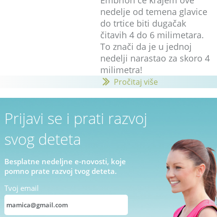
nedelje od temena glavice
do trtice biti dugačak
čitavih 4 do 6 milimetara.
To znači da je u jednoj
nedelji narastao za skoro 4
milimetra!
Pročitaj više
Prijavi se i prati razvoj
svog deteta
Besplatne nedeljne e-novosti, koje
pomno prate razvoj tvog deteta.
Tvoj email