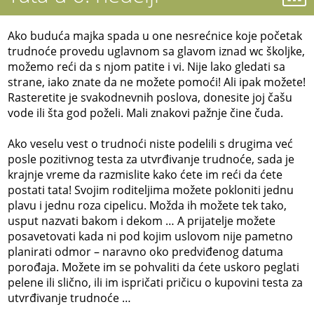
Ako buduća majka spada u one nesrećnice koje početak
trudnoće provedu uglavnom sa glavom iznad wc školjke,
možemo reći da s njom patite i vi. Nije lako gledati sa
strane, iako znate da ne možete pomoći! Ali ipak možete!
Rasteretite je svakodnevnih poslova, donesite joj čašu
vode ili šta god poželi. Mali znakovi pažnje čine čuda.
Ako veselu vest o trudnoći niste podelili s drugima već
posle pozitivnog testa za utvrđivanje trudnoće, sada je
krajnje vreme da razmislite kako ćete im reći da ćete
postati tata! Svojim roditeljima možete pokloniti jednu
plavu i jednu roza cipelicu. Možda ih možete tek tako,
usput nazvati bakom i dekom … A prijatelje možete
posavetovati kada ni pod kojim uslovom nije pametno
planirati odmor – naravno oko predviđenog datuma
porođaja. Možete im se pohvaliti da ćete uskoro peglati
pelene ili slično, ili im ispričati pričicu o kupovini testa za
utvrđivanje trudnoće …