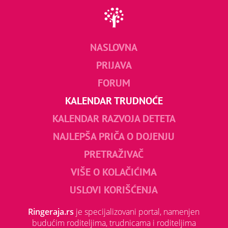
NASLOVNA
PRIJAVA
FORUM
KALENDAR TRUDNOĆE
KALENDAR RAZVOJA DETETA
NAJLEPŠA PRIČA O DOJENJU
PRETRAŽIVAČ
VIŠE O KOLAČIĆIMA
USLOVI KORIŠĆENJA
Ringeraja.rs
je specijalizovani portal, namenjen
budućim roditeljima, trudnicama i roditeljima