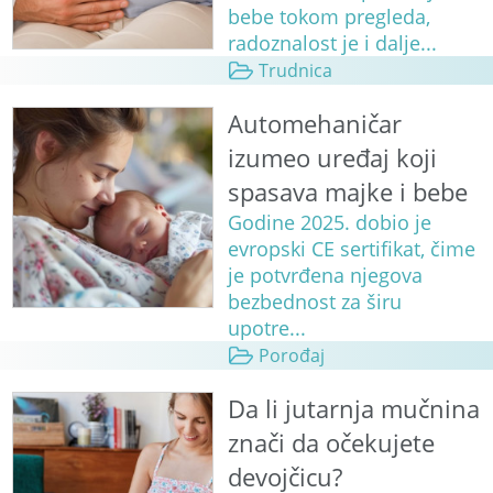
bebe tokom pregleda,
radoznalost je i dalje...
Trudnica
Automehaničar
izumeo uređaj koji
spasava majke i bebe
Godine 2025. dobio je
evropski CE sertifikat, čime
je potvrđena njegova
bezbednost za širu
upotre...
Porođaj
Da li jutarnja mučnina
znači da očekujete
devojčicu?