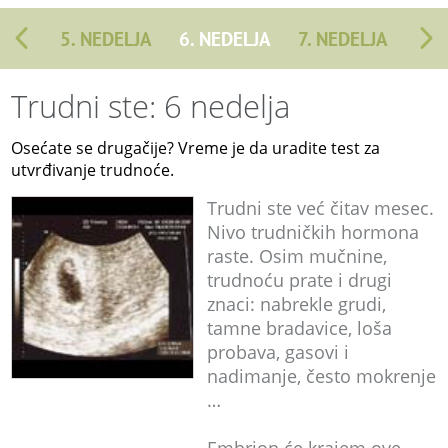
5. NEDELJA
6. NEDELJA
7. NEDELJA
Trudni ste: 6 nedelja
Osećate se drugačije? Vreme je da uradite test za
utvrđivanje trudnoće.
Trudni ste već čitav mesec.
Nivo trudničkih hormona
raste. Osim mučnine,
trudnoću prate i drugi
znaci: nabrekle grudi,
tamne bradavice, loša
probava, gasovi i
nadimanje, često mokrenje
…
Embrion će krajem ove