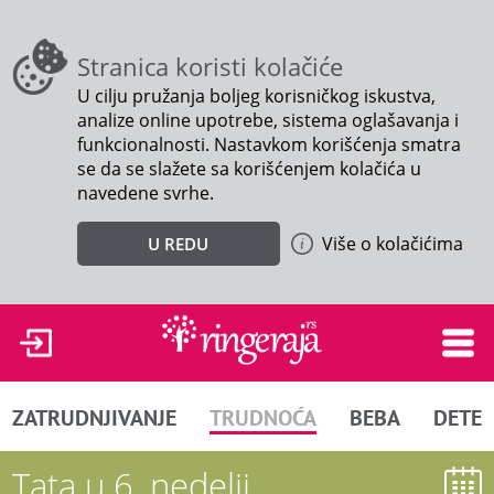
Stranica koristi kolačiće
U cilju pružanja boljeg korisničkog iskustva,
analize online upotrebe, sistema oglašavanja i
funkcionalnosti. Nastavkom korišćenja smatra
se da se slažete sa korišćenjem kolačića u
navedene svrhe.
Više o kolačićima
U REDU
ZATRUDNJIVANJE
TRUDNOĆA
BEBA
DETE
Tata u 6. nedelji